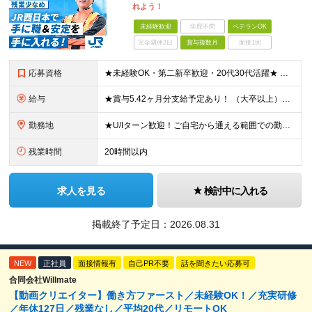
れよう！
未経験歓迎
学歴不問
ベテランOK
完全週休2日
賞与複数月
面接1回
応募資格
★未経験OK・第二新卒歓迎・20代30代活躍★ ☆高卒以上 ☆社会人経験（就労経験）がある方 業界・ポジション・年数は不問です！ 「誰もが知る大手企業で働きたい」 「1人より、チームで仕事がした
給与
★賞与5.42ヶ月分支給予定あり！ （大卒以上）月給24万1,692円～39万5,780円＋各種手当＋賞与2回 （高卒以上）月給22万2,662円～39万5,780円＋各種手当＋賞与2回 ※上記は2
勤務地
★U/Iターン歓迎！ご自宅から通える範囲での勤務となります ★JR西日本本社（大阪市北区）または、当社事業エリア内（北陸から北九州まで）の各支社で勤務 ※関西に本社あり※ 〈近畿エリア〉 三重県（
残業時間
20時間以内
求人を見る
検討中に入れる
掲載終了予定日：
2026.08.31
NEW
正社員
面接情報有
自己PR不要
話を聞きたい応募可
合同会社Willmate
【動画クリエイター】働き方ファースト／未経験OK！／充実研修
／年休127日／残業なし／平均20代／リモートOK