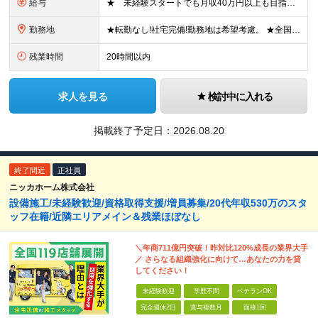
給与
★ 未経験スタートでも月収40万円以上も目指せます！ ★ ★ 試用期間6か月あり／給与・待遇に変更なし ★ ＼パターン①orパターン②で給与形態の選択が可能／ ＜パターン①＞ 月給+交通費+（残業
勤務地
★転勤なし!社宅完備!勤務地は希望考慮。 ★全国の拠点 ★U・Iターン歓迎! ■関東/東京、神奈川、埼玉、千葉、群馬、栃木、茨城 ■東北/青森、秋田、岩手、宮城、福島、山形 ■関西/大阪、兵庫、京都
残業時間
20時間以内
求人を見る
検討中に入れる
掲載終了予定日：
2026.08.20
終了間近
正社員
ニッカホーム株式会社
設備施工/未経験歓迎/資格取得支援/増員募集/20代年収530万のスタ
ッフ在籍/近隣エリアメイン＆残業ほぼなし
＼年商711億円突破！昨対比120%成長の業界大手
／ さらなる組織強化に向けて…あなたの力を貸
してください！
未経験歓迎
学歴不問
ベテランOK
完全週休2日
賞与複数月
面接1回