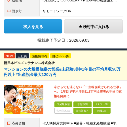
勤務地
◇転勤なし ◇chocoZAP・RIZAP等の店舗施工を担当 ◇本社もしくは在宅での勤務になります 【本社所在地】 東京都新宿区西新宿8-17-1 住友不動産新宿グランドタワー36F 【転勤につい
働き方
リモートワークOK
求人を見る
検討中に入れる
掲載終了予定日：
2026.09.03
NEW
正社員
面接情報有
自己PR不要
新日本ビルメンテナンス株式会社
マンションの大規模修繕の営業#未経験8割#1年目の平均月収50万
円以上#出産祝金最大120万円
今からでも遅くない「一生稼ぎ続けられる仕事」
へ。 1年目で平均月収51.8万円＆充実の手当で家
族を笑顔に
未経験歓迎
学歴不問
ベテランOK
完全週休2日
賞与複数月
面接1回
応募資格
≪人柄採用実施中≫ ■業界・職種未経験歓迎 ■学歴不問 ■職歴や転職回数は一切不問 ■ブランクある方も相談可 ★育成前提の募集！ 今回の募集は事業拡大に伴う増員採用！ 欠員補充ではないため、 将来の