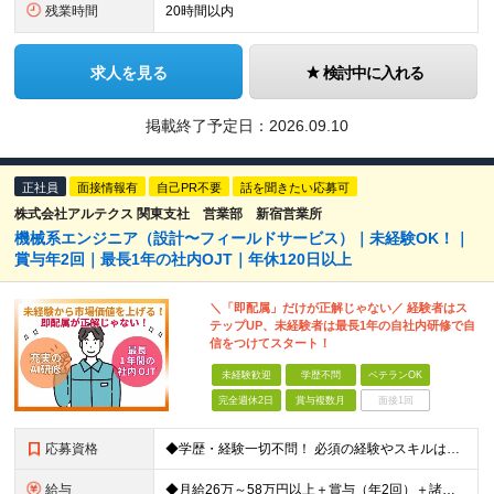
残業時間
20時間以内
求人を見る
検討中に入れる
掲載終了予定日：
2026.09.10
正社員
面接情報有
自己PR不要
話を聞きたい応募可
株式会社アルテクス 関東支社 営業部 新宿営業所
機械系エンジニア（設計〜フィールドサービス）｜未経験OK！｜
賞与年2回｜最長1年の社内OJT｜年休120日以上
＼「即配属」だけが正解じゃない／ 経験者はス
テップUP、未経験者は最長1年の自社内研修で自
信をつけてスタート！
未経験歓迎
学歴不問
ベテランOK
完全週休2日
賞与複数月
面接1回
応募資格
◆学歴・経験一切不問！ 必須の経験やスキルは特にありません！ 完全未経験者から経験者まで、幅広く募集！ インフラエンジニアや未経験ITエンジニアを目指していたが、実際に機械を触る方が好きだと気づいた方
給与
◆月給26万～58万円以上＋賞与（年2回）＋諸手当 ◆年収350～450万円 ※経験や能力を考慮して優遇します ※残業代は別途全額支給します ※試用期間3ヶ月（期間中も待遇・条件に差異はございませ