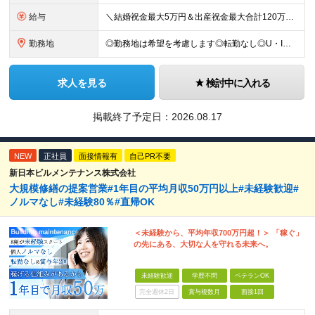
給与
＼結婚祝金最大5万円＆出産祝金最大合計120万円！独自の手当をご用意／ 【東京】 月給28万700円～80万円＋歩合＋各種手当＋賞与年2回 【大阪】 月給26万8200円～80万円＋歩合＋各種手当＋
勤務地
◎勤務地は希望を考慮します◎転勤なし◎U・Iターン歓迎 【本社】 大阪府大阪市西区京町堀１丁目１８−１５ 藤原ビル 2F ■以下、全国の各支店 ◎東北・関東エリア：仙台・千葉・東京第一（上野）・東
求人を見る
検討中に入れる
掲載終了予定日：
2026.08.17
NEW
正社員
面接情報有
自己PR不要
新日本ビルメンテナンス株式会社
大規模修繕の提案営業#1年目の平均月収50万円以上#未経験歓迎#
ノルマなし#未経験80％#直帰OK
＜未経験から、平均年収700万円超！＞ 「稼ぐ」
の先にある、大切な人を守れる未来へ。
未経験歓迎
学歴不問
ベテランOK
完全週休2日
賞与複数月
面接1回