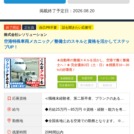
掲載終了予定日：
2026.08.20
終了間近
正社員
自己PR不要
話を聞きたい応募可
株式会社レソリューション
空港特殊車両メカニック／整備士のスキルと資格を活かしてステッ
プUP！
★自動車の整備スキルを活かし、空港で働く整備
士へ！★ 完全週休2日（土・日）★残業月10～20
hの好環境！
未経験歓迎
学歴不問
ベテランOK
完全週休2日
賞与複数月
面接1回
応募資格
≪職種未経験者、第二新卒者、ブランクのある方歓迎！≫ ◆自動車整備士3級以上の資格をお持ちの方 学歴不問。 ◎自動車整備士資格必須 ◎整備経験者優遇 ※技術サポートが充実しており、経験年数は不問
給与
◆月給25万円～85万円 ※資格・経験・能力を考慮の上、優遇 ※現年収・年齢・経験・資格・能力等、総合的に考慮し、決定します。 ※自動車整備の実務経験がある方はご相談ください！ ※試用期間有(同待遇/
勤務地
◆全国各地にある空港での勤務となります。 ※希望を考慮し勤務先を決定いたします。 ※地域により空港内特殊車両の整備を空港外で行なう事もあります。 ★遠方からのご応募も歓迎です。引越など赴任に伴う
残業時間
20時間以内