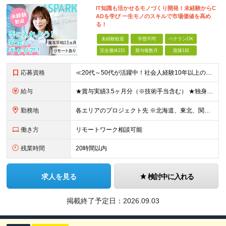
IT知識も活かせるモノづくり開発！未経験からC
ADを学び 一生モノのスキルで市場価値を高め
る！
未経験歓迎
学歴不問
ベテランOK
完全週休2日
賞与複数月
面接1回
応募資格
≪20代～50代が活躍中！社会人経験10年以上の方も歓迎≫ ◆学歴不問 ◆未経験・ブランクOK ≫モノづくりに関する何らかの経験をお持ちの方は優遇します！ ～こんな方が活躍できます！～ ◎専門的な
給与
★賞与実績3.5ヶ月分（※技術手当含む） ★独身寮│寮費手当│引っ越し手当あり ★月給26万円も可能！ 【実務経験者】※前職の給与、経験、スキルをもとに決定 ・月給21万円～60万円＋時間外手当全
勤務地
各エリアのプロジェクト先 ※北海道、東北、関東、北信越、東海、関西、四国、中国、九州の各エリアから希望勤務地をお聞かせください。 ※転勤を伴わない エリア限定採用枠あり。U・Iターンも歓迎です！ ※プ
働き方
リモートワーク相談可能
残業時間
20時間以内
求人を見る
検討中に入れる
掲載終了予定日：
2026.09.03