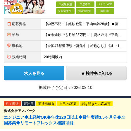
未経験歓迎
学歴不問
ベテランOK
完全週休2日
賞与複数月
面接1回
応募資格
【学歴不問・未経験歓迎・平均年齢28歳】 ■ 第二新卒歓迎 ■ フリーター・社会人未経験OK ＼「アイアールで人生ワンチャンつかんでほしい！」／ …こんな社長の想いから 経験よりも人柄を重視した採用
給与
【★未経験でも月給28万円～｜資格取得で平均年収636万円★】 ■ 月給28万円～80万円+賞与年2回＋各種手当 ※月給には、固定残業代（20時間分：3万8000円～／月）を含む ※20時間を超過
勤務地
【全国47都道府県で募集中｜転勤なし】 ◎U・Iターン歓迎！家具家電付き＆家賃ナシの社員寮を完備 ◎東京支店は2025年7月に移転したばかりの綺麗なオフィス 東京・横浜・大阪・名古屋・福岡など 全国
残業時間
20時間以内
求人を見る
検討中に入れる
掲載終了予定日：
2026.09.10
終了間近
正社員
面接情報有
自己PR不要
話を聞きたい応募可
株式会社アスパーク
エンジニア◆未経験OK◆年休120日以上◆賞与実績3.5ヶ月分◆全
国募集◆リモートフレックス相談可能