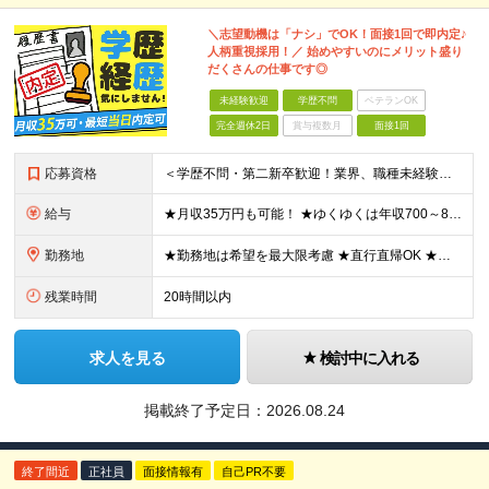
＼志望動機は「ナシ」でOK！面接1回で即内定♪
人柄重視採用！／ 始めやすいのにメリット盛り
だくさんの仕事です◎
未経験歓迎
学歴不問
ベテランOK
完全週休2日
賞与複数月
面接1回
応募資格
＜学歴不問・第二新卒歓迎！業界、職種未経験歓迎！20代～30代活躍中＞ ★35歳以下の方（若年層の長期キャリア形成を図るため） ★フリーター・正社員未経験・社会人未経験OK ★転職回数が多い方もぜひ
給与
★月収35万円も可能！ ★ゆくゆくは年収700～800万円も！ ★手当が多数あり ・残業手当（100％）★1分単位で支給 ・資格手当（最大月6万円） ・結婚/出産祝金（最大3万円） 【首都圏・北関東
勤務地
★勤務地は希望を最大限考慮 ★直行直帰OK ★車通勤のエリアもあり ★研修は、下記いずれかの研修センターで行います ・東京校（東京本社とアクセスは同様） ・大阪校（大阪府大阪市中央区道修町 2-1-1
残業時間
20時間以内
求人を見る
検討中に入れる
掲載終了予定日：
2026.08.24
終了間近
正社員
面接情報有
自己PR不要