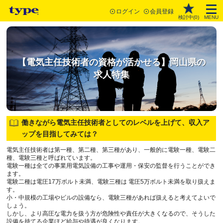
ログイン
会員登録
検討中(
0
)
MENU
【電気主任技術者の資格が活かせる】岡山県の
求人特集
働きながら電気主任技術者としてのレベルを上げて、収入ア
ップを目指してみては？
電気主任技術者は第一種、第二種、第三種があり、一般的に電験一種、電験二
種、電験三種と呼ばれています。
電験一種は全ての事業用電気設備の工事や運用・保安の監督を行うことができ
ます。
電験二種は電圧17万ボルト未満、電験三種は 電圧5万ボルト未満を取り扱えま
す。
小・中規模の工場やビルの設備なら、電験三種があれば扱えると考えてよいで
しょう。
しかし、より高圧な電力を扱う方が危険性や責任が大きくなるので、そうした
設備を持てる企業ほど給与や待遇が良くなります。