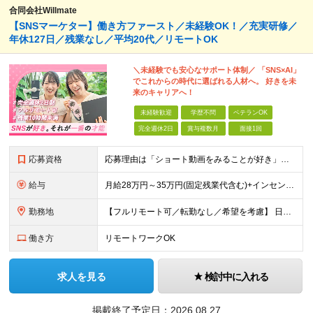
合同会社Willmate
【SNSマーケター】働き方ファースト／未経験OK！／充実研修／
年休127日／残業なし／平均20代／リモートOK
＼未経験でも安心なサポート体制／ 「SNS×AI」
でこれからの時代に選ばれる人材へ。 好きを未
来のキャリアへ！
未経験歓迎
学歴不問
ベテランOK
完全週休2日
賞与複数月
面接1回
応募資格
応募理由は「ショート動画をみることが好き」でOK！ #学歴不問 #未経験OK ★1つでも当てはまれば、マッチング率高め★ □ SNSや動画制作に興味がある方 □ アイデアを考えることが好きな方 □
給与
月給28万円～35万円(固定残業代含む)+インセンティブ＋各種手当 ※経験・能力等を考慮の上、決定します。 ※残業はほとんどありませんが、発生した場合は時間外手当を100％支給します。 【固定残業
勤務地
【フルリモート可／転勤なし／希望を考慮】 日本47都道府県、どこでも就業可能！ （東京・神奈川・埼玉・千葉・北海道・宮城・愛知・大阪・福岡・新潟など 各拠点近郊のプロジェクト先） 【Point】
働き方
リモートワークOK
求人を見る
検討中に入れる
掲載終了予定日：
2026.08.27