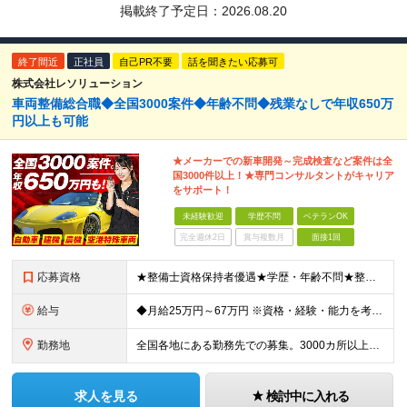
掲載終了予定日：
2026.08.20
終了間近
正社員
自己PR不要
話を聞きたい応募可
株式会社レソリューション
車両整備総合職◆全国3000案件◆年齢不問◆残業なしで年収650万
円以上も可能
★メーカーでの新車開発～完成検査など案件は全
国3000件以上！★専門コンサルタントがキャリア
をサポート！
未経験歓迎
学歴不問
ベテランOK
完全週休2日
賞与複数月
面接1回
応募資格
★整備士資格保持者優遇★学歴・年齢不問★整備経験者・既卒者・第二新卒・車業界経験者・未経験者歓迎！ ◎経験や資格を活かしてキャリアアップしたい方 ◎ライフスタイルに合った働き方を求めている方 ◎技術
給与
◆月給25万円～67万円 ※資格・経験・能力を考慮の上、優遇 ※現年収・年齢・経験・資格・能力等、総合的に考慮し、決定します。 ※自動車整備の実務経験がある方はご相談ください！ ※試用期間有(同待遇/
勤務地
全国各地にある勤務先での募集。3000カ所以上から希望を考慮し決定。 ★転居を伴う転勤なし。 ★遠方からのご応募も歓迎！引越など赴任に伴う費用、家賃は全額負担します（会社規定による）。 ★請負先
求人を見る
検討中に入れる