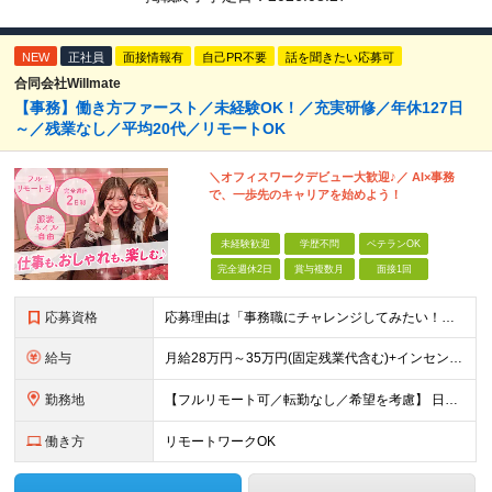
NEW
正社員
面接情報有
自己PR不要
話を聞きたい応募可
合同会社Willmate
【事務】働き方ファースト／未経験OK！／充実研修／年休127日
～／残業なし／平均20代／リモートOK
＼オフィスワークデビュー大歓迎♪／ AI×事務
で、一歩先のキャリアを始めよう！
未経験歓迎
学歴不問
ベテランOK
完全週休2日
賞与複数月
面接1回
応募資格
応募理由は「事務職にチャレンジしてみたい！」でOK！ #学歴不問 #未経験OK #第二新卒歓迎 ★1つでも当てはまれば、マッチング率高め★ □ オフィスワークデビューしたい方 □ 人をサポートする
給与
月給28万円～35万円(固定残業代含む)+インセンティブ＋各種手当 ※経験・能力等を考慮の上、決定します。 ※残業はほとんどありませんが、発生した場合は時間外手当を100％支給します。 【固定残業
勤務地
【フルリモート可／転勤なし／希望を考慮】 日本47都道府県、どこでも就業可能！ （東京・神奈川・埼玉・千葉・北海道・宮城・愛知・大阪・福岡・新潟など 各拠点近郊のプロジェクト先） 【Point】
働き方
リモートワークOK