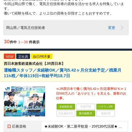
今回は岡山県で働く、電気主任技術者の資格を活かせる求人を特集していま
す。
働いて経験を積んで、より上位の資格を目指すこともおすすめです。
岡山県／電気主任技術者
変更
30
件中
1～30
件表示
NEW
正社員
自己PR不要
西日本旅客鉄道株式会社【JR西日本】
運輸職スタッフ／未経験OK／賞与5.42ヶ月分支給予定／残業月
11h程／年休119日+有給平均18.7日
≪JR西日本で働く/賞与5.42ヶ月/定着率92％≫ 1
日500万人の「ありがとう」を支える、接客のお
仕事。
未経験歓迎
学歴不問
ベテランOK
完全週休2日
賞与複数月
面接1回
応募資格
★未経験OK・第二新卒歓迎・20代30代活躍★ ☆高卒以上 ☆社会人経験（就労経験）がある方 業界・ポジション・年数は不問です！ 「誰もが知る大手企業で働きたい」 「1人より、チームで仕事がした