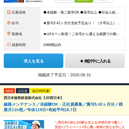
応募資格
◆未経験・第二新卒OK ◆高卒以上 ◆社会人経験（就労経験）がある方 └業界・ポジション・年数不問 〈20～30代の社員が多数活躍中！〉 若手からベテランまで、さまざまな方が在籍。 前職経験を活かし
給与
★賞与5.42ヶ月分支給予定あり！ （大卒以上）月給24万1,692円～39万5,780円＋各種手当＋賞与2回 （高卒以上）月給22万2,662円～39万5,780円＋各種手当＋賞与2回 ※上記は
勤務地
★U/Iターン歓迎！ご自宅から通える範囲での勤務となります ★JR西日本本社（大阪市北区）または、当社事業エリア内（北陸から北九州まで）の各支社で勤務 ※関西に本社あり※ 〈近畿エリア〉 三重県（
残業時間
20時間以内
求人を見る
検討中に入れる
掲載終了予定日：
2026.08.31
NEW
正社員
自己PR不要
西日本旅客鉄道株式会社【JR西日本】
線路メンテナンス／未経験OK・正社員募集／賞与5.42ヶ月分／残
業月11h程／年休119日+有給平均18.7日
＼西日本の約1,200駅を支えるJR西日本で働く／
安定×プライベート×手に職…将来の安心を手に入