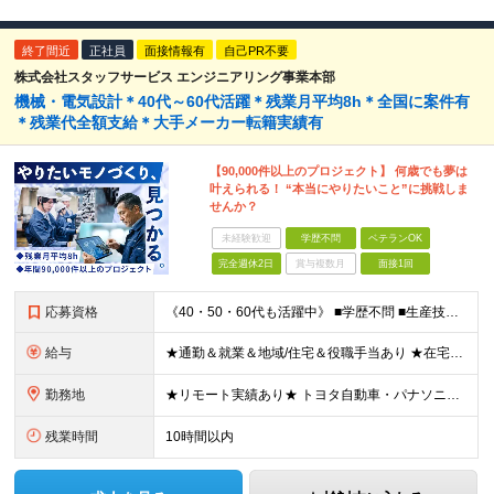
終了間近
正社員
面接情報有
自己PR不要
株式会社スタッフサービス エンジニアリング事業本部
機械・電気設計＊40代～60代活躍＊残業月平均8h＊全国に案件有
＊残業代全額支給＊大手メーカー転籍実績有
【90,000件以上のプロジェクト】 何歳でも夢は
叶えられる！ “本当にやりたいこと”に挑戦しま
せんか？
未経験歓迎
学歴不問
ベテランOK
完全週休2日
賞与複数月
面接1回
応募資格
《40・50・60代も活躍中》 ■学歴不問 ■生産技術・生産管理・品質保証・評価・設計いずれかの実務経験をお持ちの方 ▽こんな方にオススメです！▽ 「経験を活かして幅広いプロジェクトに携わりたい」
給与
★通勤＆就業＆地域/住宅＆役職手当あり ★在宅勤務実績あり ★残業代は全額支給 ★選べる給与制度あり！ ■東京・神奈川・千葉・埼玉勤務の場合 月給24.5万円～55万円＋諸手当 （残業代は全額支給）
勤務地
★リモート実績あり★ トヨタ自動車・パナソニック・東芝など大手メーカーでのポストも多数！ 全国の取引先での就業となります（沖縄を除く） 『地元で働きたい』という希望に、業界トップクラス約7,00
残業時間
10時間以内