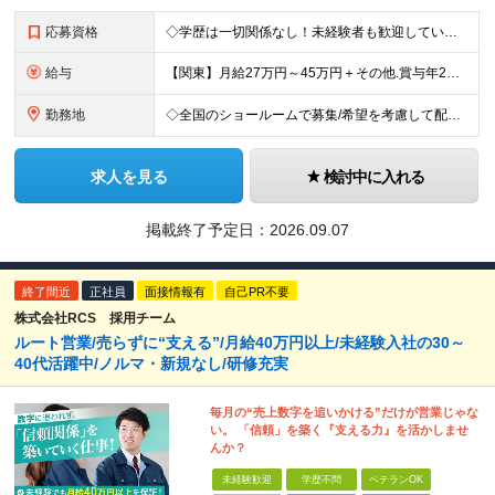
応募資格
◇学歴は一切関係なし！未経験者も歓迎しています ◇30歳以下の方/普通自動車免許（AT限定可） ＼必須条件／ ・30歳以下の方（長期勤続によるキャリア形成のため） ・要普通免許（AT限定可） ＼募
給与
【関東】月給27万円～45万円＋その他.賞与年2回 【その他の地域】月給25万円～45万円＋その他.賞与年2回 ◆資格・能力等に応じて、それ以上の額からのスタートもあり！ 普免以外の資格やスキルがあ
勤務地
◇全国のショールームで募集/希望を考慮して配属 ◇北海道/東北/関東/中部/近畿/中国・四国/九州 募集エリア ￣￣￣￣￣￣￣￣￣￣￣￣￣￣ ▽北海道エリア 北海道 ▽東北エリア 宮城県、福島県
求人を見る
検討中に入れる
掲載終了予定日：
2026.09.07
終了間近
正社員
面接情報有
自己PR不要
株式会社RCS 採用チーム
ルート営業/売らずに“支える”/月給40万円以上/未経験入社の30～
40代活躍中/ノルマ・新規なし/研修充実
毎月の“売上数字を追いかける”だけが営業じゃな
い。 「信頼」を築く『支える力』を活かしませ
んか？
未経験歓迎
学歴不問
ベテランOK