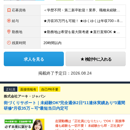
応募資格
＜学歴不問・第二新卒歓迎！業界、職種未経験歓迎！20代～30代活躍中＞ ★35歳以下の方（若年層の長期キャリア形成を図るため） ★フリーター・正社員未経験・社会人未経験OK ★転職回数が多い方もぜひ
給与
★月収35万円も可能！ ★ゆくゆくは年収700～800万円も！ ★手当が多数あり ・残業手当（100％）★1分単位で支給 ・資格手当（最大月6万円） ・結婚/出産祝金（最大3万円） 【首都圏・北関東
勤務地
★勤務地は希望を最大限考慮 ★直行直帰OK ★車通勤のエリアもあり ★研修は、下記いずれかの研修センターで行います ・東京校（東京本社とアクセスは同様） ・大阪校（大阪府大阪市中央区道修町 2-1-1
残業時間
20時間以内
求人を見る
検討中に入れる
掲載終了予定日：
2026.08.24
正社員
面接情報有
自己PR不要
株式会社アーキ・ジャパン
街づくりサポート｜未経験OK*完全週休2日*11連休実績あり*3週間
研修*月収35万～可*最短当日内定可
志望動機は「正社員になりたい」でOK！ 面接準
備も経験も一切不要！ 未経験から即・正社員デ