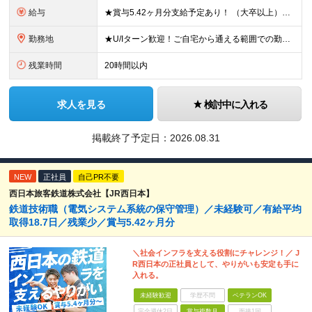
給与
★賞与5.42ヶ月分支給予定あり！ （大卒以上）月給24万1,692円～39万5,780円＋各種手当＋賞与2回 （高卒以上）月給22万2,662円～39万5,780円＋各種手当＋賞与2回 ※上記は
勤務地
★U/Iターン歓迎！ご自宅から通える範囲での勤務となります ★JR西日本本社（大阪市北区）または、当社事業エリア内（北陸から北九州まで）の各支社で勤務 ※関西に本社あり※ 〈近畿エリア〉 三重県（
残業時間
20時間以内
求人を見る
検討中に入れる
掲載終了予定日：
2026.08.31
NEW
正社員
自己PR不要
西日本旅客鉄道株式会社【JR西日本】
鉄道技術職（電気システム系統の保守管理）／未経験可／有給平均
取得18.7日／残業少／賞与5.42ヶ月分
＼社会インフラを支える役割にチャレンジ！／ J
R西日本の正社員として、やりがいも安定も手に
入れる。
未経験歓迎
学歴不問
ベテランOK
完全週休2日
賞与複数月
面接1回