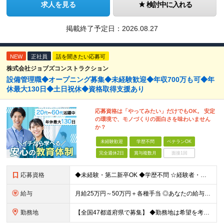
求人を見る
検討中に入れる
掲載終了予定日：
2026.08.27
NEW
正社員
話を聞きたい応募可
株式会社ジョブズコンストラクション
設備管理職◆オープニング募集◆未経験歓迎◆年収700万も可◆年
休最大130日◆土日祝休◆資格取得支援あり
応募資格は「やってみたい」だけでもOK。 安定
の環境で、モノづくりの面白さを味わいません
か？
未経験歓迎
学歴不問
ベテランOK
完全週休2日
賞与複数月
面接1回
応募資格
◆未経験・第二新卒OK ◆学歴不問 ☆経験者・下記、資格保有者歓迎します。
給与
月給25万円～50万円＋各種手当 ◎あなたの給与は、これまでの経験や能力を考慮の上、決定します！ ◎待遇条件の詳細は面接でご相談ください。 ◎残業代は全額別途支給します ★前職給与を考慮します！
勤務地
【全国47都道府県で募集】 ◆勤務地は希望を考慮 ◆転勤なし ◆U・I・Jターン歓迎！ ◆基本直行直帰 ＼積極採用中／ 関東：東京都、神奈川県、埼玉県、千葉県 北陸：富山県、石川県、福井県 東海：愛