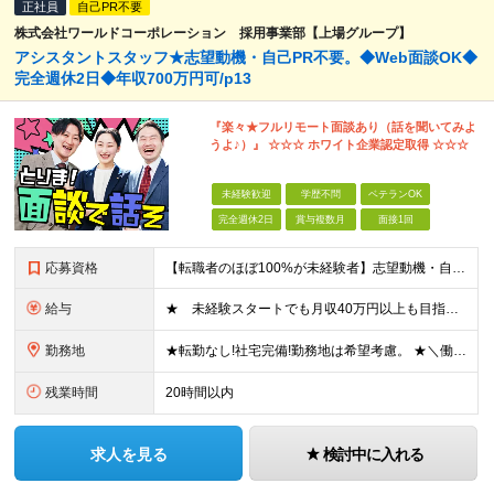
正社員
自己PR不要
株式会社ワールドコーポレーション 採用事業部【上場グループ】
アシスタントスタッフ★志望動機・自己PR不要。◆Web面談OK◆
完全週休2日◆年収700万円可/p13
『楽々★フルリモート面談あり（話を聞いてみよ
うよ♪）』 ☆☆☆ ホワイト企業認定取得 ☆☆☆
未経験歓迎
学歴不問
ベテランOK
完全週休2日
賞与複数月
面接1回
応募資格
【転職者のほぼ100%が未経験者】志望動機・自己PR不要 ◎学歴、職歴、転職回数、正社員経験の有無などは一切問いません！ ◎ご年齢が38歳までの方※若年層の長期キャリア形成のため 普通自動車免許（
給与
★ 未経験スタートでも月収40万円以上も目指せます！ ★ ★ 試用期間6か月あり／給与・待遇に変更なし ★ ＼パターン①orパターン②で給与形態の選択が可能／ ＜パターン①＞ 月給+交通費+（残業
勤務地
★転勤なし!社宅完備!勤務地は希望考慮。 ★＼働きたいエリアで仕事ができます／ ★U・Iターン歓迎! ■関東/東京、神奈川、埼玉、千葉、群馬、栃木、茨城 ■東北/青森、秋田、岩手、宮城、福島、山形
残業時間
20時間以内
求人を見る
検討中に入れる