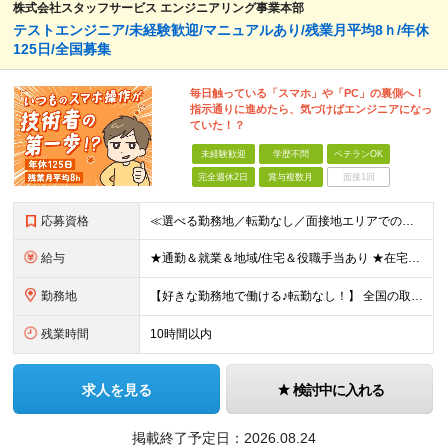
株式会社スタッフサービス エンジニアリング事業本部
テストエンジニア/未経験歓迎/マニュアルあり/残業月平均8ｈ/年休
125日/全国募集
毎日触っている「スマホ」や「PC」の裏側へ！
指示通りに進めたら、気づけばエンジニアになっ
ていた！？
未経験歓迎
学歴不問
ベテランOK
完全週休2日
賞与複数月
面接1回
応募資格
≪選べる勤務地／転勤なし／面接地エリアでの就業率92％以上≫ ※学歴不問 ◆経験は一切問いません ◆転職回数・ブランク期間も不問 ◆面接というよりは“リラックス面談”です ≪こんな方をお待ちしてい
給与
★通勤＆就業＆地域/住宅＆役職手当あり ★在宅勤務実績あり ★残業代は全額支給 ★選べる給与制度あり！ ■東京・神奈川・千葉・埼玉勤務の場合 月給24.5万円～55万円＋諸手当 （残業代は全額支給）
勤務地
【好きな勤務地で働ける♪転勤なし！】 全国の取引先での就業となります（沖縄を除く） ★面接地エリアでの就業率92％以上！ 『地元で働きたい』『通いやすいところで働きたい』といった希望に、業界トップ
残業時間
10時間以内
求人を見る
検討中に入れる
掲載終了予定日：
2026.08.24