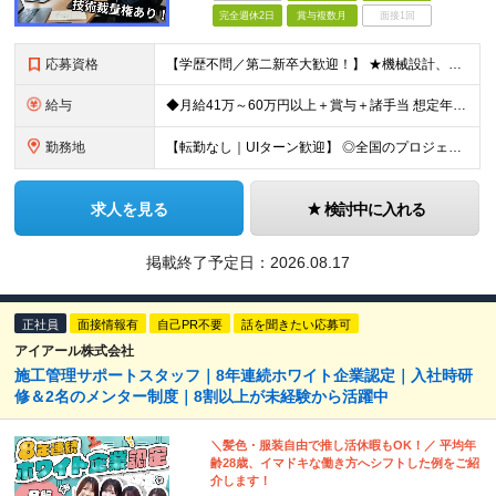
完全週休2日
賞与複数月
面接1回
応募資格
【学歴不問／第二新卒大歓迎！】 ★機械設計、電気設計、制御（組込・FA制御など）のいずれかに関する一連の工程経験をお持ちの方（実務年数やブランクは問いません） 〜「完全にマネジメントができる方」だけ
給与
◆月給41万～60万円以上＋賞与＋諸手当 想定年収500万円～700万円 ※経験や能力を考慮して優遇します ※残業代は別途全額支給します ※試用期間3ヶ月（期間中も待遇・条件に差異はございません）
勤務地
【転勤なし｜UIターン歓迎】 ◎全国のプロジェクト先へ配属 ※配属先は希望を考慮します ※お任せする業務の状況により転居を伴う就業の可能性はありますが、その際は希望を考慮します ◆本社 福岡県
求人を見る
検討中に入れる
掲載終了予定日：
2026.08.17
正社員
面接情報有
自己PR不要
話を聞きたい応募可
アイアール株式会社
施工管理サポートスタッフ｜8年連続ホワイト企業認定｜入社時研
修＆2名のメンター制度｜8割以上が未経験から活躍中
＼髪色・服装自由で推し活休暇もOK！／ 平均年
齢28歳、イマドキな働き方へシフトした例をご紹
介します！