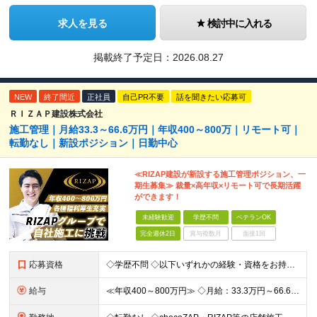
求人を見る
検討中に入れる
掲載終了予定日：
2026.08.27
NEW
終了間近
正社員
自己PR不要
話を聞きたい応募可
ＲＩＺＡＰ建設株式会社
施工管理｜月給33.3～66.6万円｜年収400～800万｜リモート可｜
転勤なし｜新設ポジション｜日勤中心
≪RIZAP建設が新設する施工管理ポジション、一
期生募集≫ 裁量×高年収×リモート可で長期活躍
ができます！
未経験歓迎
学歴不問
ベテランOK
完全週休2日
賞与複数月
面接1回
応募資格
◇学歴不問 ◇以下いずれかの経験・資格をお持ちの方 ≪対象経験≫ ・店舗内装工事（フィットネス・飲食・物販など）の施工管理経験 ・電気/空調/給排水工事いずれかの施工管理経験（1年以上目安） ・職長
給与
≪年収400～800万円≫ ◇月給：33.3万円～66.6万円 ◇残業代別途支給 ◇昇給年2回（実力次第でスピード昇給可能） スキル・経験に応じた評価制度 ￣￣￣￣￣￣￣￣￣￣￣￣￣ 新設チームのた