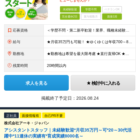
ビューしませんか？
未経験歓迎
学歴不問
ベテランOK
完全週休2日
賞与複数月
面接1回
応募資格
＜学歴不問・第二新卒歓迎！業界、職種未経験歓迎！20代～30代活躍中＞ ★35歳以下の方（若年層の長期キャリア形成を図るため） ★フリーター・正社員未経験・社会人未経験OK ★転職回数が多い方もぜひ
給与
★月収35万円も可能！ ★ゆくゆくは年収700～800万円も！ ★手当が多数あり ・残業手当（100％）★1分単位で支給 ・資格手当（最大月6万円） ・結婚/出産祝金（最大3万円） 【首都圏・北関東
勤務地
★勤務地は希望を最大限考慮 ★直行直帰OK ★車通勤のエリアもあり ★研修は、下記いずれかの研修センターで行います ・東京校（東京本社とアクセスは同様） ・大阪校（大阪府大阪市中央区道修町 2-1-1
残業時間
20時間以内
求人を見る
検討中に入れる
掲載終了予定日：
2026.08.24
正社員
面接情報有
自己PR不要
株式会社アーキ・ジャパン
アシスタントスタッフ｜未経験歓迎*月収35万円～可*20～30代活
躍中*11連休の実績有*育成実績8000名～