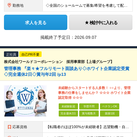
勤務地
◇全国のショールームで募集/希望を考慮して配属 ◇北海道/東北/関東/中部/近畿/中国・四国/九州 募集エリア ￣￣￣￣￣￣￣￣￣￣￣￣￣￣ ▽北海道エリア 北海道 ▽東北エリア 宮城県、福島県
求人を見る
検討中に入れる
掲載終了予定日：
2026.09.07
正社員
自己PR不要
株式会社ワールドコーポレーション 採用事業部【上場グループ】
管理事務 『楽々★フルリモート面談あり◇ホワイト企業認定受賞
◇完全週休2日◇賞与年2回 /p13
未経験からスタートする人多数！ ○○より、管理
事務の仕事をしませんか？ ☆☆☆ ホワイト企業
認定取得 ☆☆☆
未経験歓迎
学歴不問
ベテランOK
完全週休2日
賞与複数月
面接1回
応募資格
【転職者のほぼ100%が未経験者】志望動機・自己PR不要 ◎学歴、職歴、転職回数、正社員経験の有無などは一切問いません！ ◎ご年齢が38歳までの方※若年層の長期キャリア形成のため 普通自動車免許（