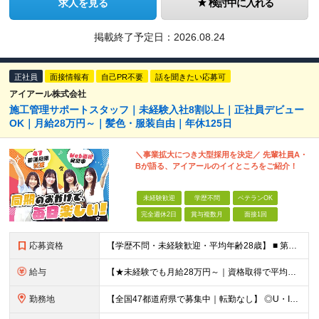
求人を見る
検討中に入れる
掲載終了予定日：
2026.08.24
正社員
面接情報有
自己PR不要
話を聞きたい応募可
アイアール株式会社
施工管理サポートスタッフ｜未経験入社8割以上｜正社員デビュー
OK｜月給28万円～｜髪色・服装自由｜年休125日
＼事業拡大につき大型採用を決定／ 先輩社員A・
Bが語る、アイアールのイイところをご紹介！
未経験歓迎
学歴不問
ベテランOK
完全週休2日
賞与複数月
面接1回
応募資格
【学歴不問・未経験歓迎・平均年齢28歳】 ■ 第二新卒歓迎 ■ フリーター・社会人未経験OK ＼「アイアールで人生ワンチャンつかんでほしい！」／ …こんな社長の想いから 経験よりも人柄を重視した採用
給与
【★未経験でも月給28万円～｜資格取得で平均年収636万円★】 ■ 月給28万円～80万円+賞与年2回＋各種手当 ※月給には、固定残業代（20時間分：3万8000円～／月）を含む ※20時間を超過
勤務地
【全国47都道府県で募集中｜転勤なし】 ◎U・Iターン歓迎！家具家電付き＆家賃ナシの社員寮を完備 ◎東京支店は2025年7月に移転したばかりの綺麗なオフィス 東京・横浜・大阪・名古屋・福岡など 全国