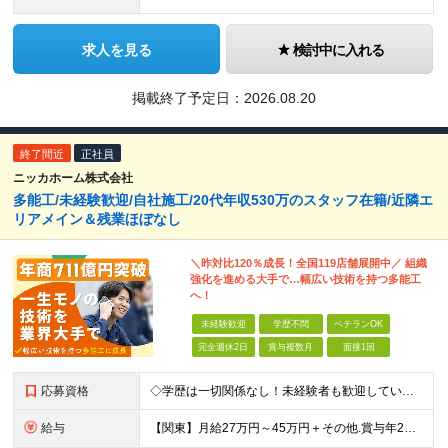
求人を見る
検討中に入れる
掲載終了予定日：
2026.08.20
終了間近
正社員
ニッカホーム株式会社
多能工/未経験歓迎/自社施工/20代年収530万のスタッフ在籍/近隣エ
リアメイン＆残業ほぼなし
＼昨対比120％成長！全国119店舗展開中／ 組織
強化を進める大手で…幅広い技術を持つ多能工
へ！
未経験歓迎
学歴不問
ベテランOK
完全週休2日
賞与複数月
面接1回
応募資格
◇学歴は一切関係なし！未経験者も歓迎しています ◇30歳以下の方/普通自動車免許（AT限定可） ＼必須条件／ ・30歳以下の方（長期勤続によるキャリア形成のため） ・要普通免許（AT限定可） ＼募
給与
【関東】月給27万円～45万円＋その他.賞与年2回 【その他の地域】月給25万円～45万円＋その他.賞与年2回 ◆資格・能力等に応じて、それ以上の額からのスタートもあり！ 普免以外の資格やスキルがあ