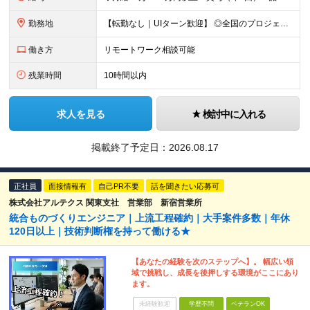
勤務地
【転勤なし｜UIターン歓迎】 ◎全国のプロジェクト先へ配属 ※配属先は希望を考慮します ※お任せする業務の状況により転居を伴う就業の可能性はありますが、その際は希望を考慮します ※配属先や業務内容
働き方
リモートワーク相談可能
残業時間
10時間以内
求人を見る
検討中に入れる
掲載終了予定日：
2026.08.17
正社員
面接情報有
自己PR不要
話を聞きたい応募可
株式会社アルテクス 関東支社 営業部 新宿営業所
統合ものづくりエンジニア｜上流工程確約｜大手案件多数｜年休
120日以上｜技術判断権を持って働ける★
【あなたの経験を次のステップへ】。 幅広い領
域で挑戦し、成長を後押しする環境がここにあり
ます。
未経験歓迎
学歴不問
ベテランOK