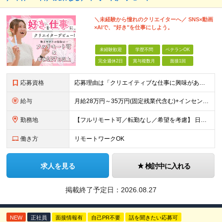
＼未経験から憧れのクリエイターへ／ SNS×動画
×AIで、"好き"を仕事にしよう。
未経験歓迎
学歴不問
ベテランOK
完全週休2日
賞与複数月
面接1回
応募資格
応募理由は「クリエイティブな仕事に興味がある」でOK！ #学歴不問 #未経験OK ★1つでも当てはまれば、マッチング率高め★ □ SNSやYouTubeに興味がある方 □ アイデアを考えることが好き
給与
月給28万円～35万円(固定残業代含む)+インセンティブ＋各種手当 ※経験・能力等を考慮の上、決定します。 ※残業はほとんどありませんが、発生した場合は時間外手当を100％支給します。 【固定残業
勤務地
【フルリモート可／転勤なし／希望を考慮】 日本47都道府県、どこでも就業可能！ （東京・神奈川・埼玉・千葉・北海道・宮城・愛知・大阪・福岡・新潟など 各拠点近郊のプロジェクト先） 【Point】
働き方
リモートワークOK
求人を見る
検討中に入れる
掲載終了予定日：
2026.08.27
NEW
正社員
面接情報有
自己PR不要
話を聞きたい応募可