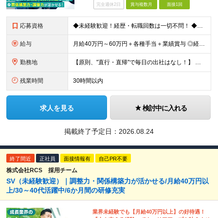
完全週休2日
賞与複数月
面接1回
応募資格
◆未経験歓迎！経歴・転職回数は一切不問！ ◆異業界出身の30代・40代も活躍中！ ◆U・Iターン希望の方も歓迎（引越費用規定あり） 【応募要件】 ■高卒以上 ■普通自動車運転免許（AT限定可） ■基
給与
月給40万円～60万円＋各種手当＋業績賞与 ◎経験や能力等を考慮し、優遇いたします！ ◎成果により業績賞与を年2回支給します！ 上記月給には、固定残業代として 「60,800円～95,000円（28
勤務地
【原則、"直行・直帰"で毎日の出社はなし！】 東京・埼玉・千葉・神奈川などを中心とした 周辺エリアの現場に「直行・直帰」となります！ ■関東第一第二支部 埼玉県八潮市大字二丁目1142-2 ◎最寄り
残業時間
30時間以内
求人を見る
検討中に入れる
掲載終了予定日：
2026.08.24
終了間近
正社員
面接情報有
自己PR不要
株式会社RCS 採用チーム
SV（未経験歓迎）｜調整力・関係構築力が活かせる/月給40万円以
上/30～40代活躍中/6か月間の研修充実
業界未経験でも【月給40万円以上】の好待遇！