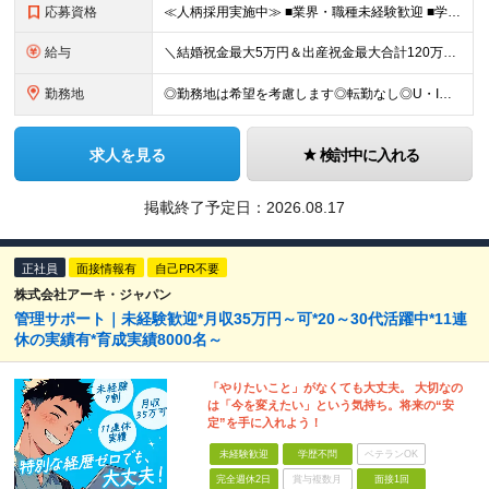
応募資格
≪人柄採用実施中≫ ■業界・職種未経験歓迎 ■学歴不問 ■職歴や転職回数は一切不問 ■ブランクある方も相談可 ★育成前提の募集！ 今回の募集は事業拡大に伴う増員採用！ 欠員補充ではないため、 将来の
給与
＼結婚祝金最大5万円＆出産祝金最大合計120万円！独自の手当をご用意／ 【東京】 月給28万700円～80万円＋歩合＋各種手当＋賞与年2回 【大阪】 月給26万8200円～80万円＋歩合＋各種手当＋
勤務地
◎勤務地は希望を考慮します◎転勤なし◎U・Iターン歓迎 【本社】 大阪府大阪市西区京町堀1-18-15 藤原ビル2F ■以下、全国の各支店 ◎東北・関東エリア：仙台・千葉・東京第一（上野）・東京第
求人を見る
検討中に入れる
掲載終了予定日：
2026.08.17
正社員
面接情報有
自己PR不要
株式会社アーキ・ジャパン
管理サポート｜未経験歓迎*月収35万円～可*20～30代活躍中*11連
休の実績有*育成実績8000名～
「やりたいこと」がなくても大丈夫。 大切なの
は「今を変えたい」という気持ち。将来の“安
定”を手に入れよう！
未経験歓迎
学歴不問
ベテランOK
完全週休2日
賞与複数月
面接1回