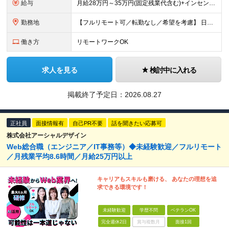
給与
月給28万円～35万円(固定残業代含む)+インセンティブ＋各種手当 ※経験・能力等を考慮の上、決定します。 ※残業はほとんどありませんが、発生した場合は時間外手当を100％支給します。 【固定残業
勤務地
【フルリモート可／転勤なし／希望を考慮】 日本47都道府県、どこでも就業可能！ （東京・神奈川・埼玉・千葉・北海道・宮城・愛知・大阪・福岡・新潟など 各拠点近郊のプロジェクト先） 【Point】
働き方
リモートワークOK
求人を見る
検討中に入れる
掲載終了予定日：
2026.08.27
正社員
面接情報有
自己PR不要
話を聞きたい応募可
株式会社アーシャルデザイン
Web総合職（エンジニア／IT事務等）◆未経験歓迎／フルリモート
／月残業平均8.6時間／月給25万円以上
キャリアもスキルも磨ける、 あなたの理想を追
求できる環境です！
未経験歓迎
学歴不問
ベテランOK
完全週休2日
賞与複数月
面接1回