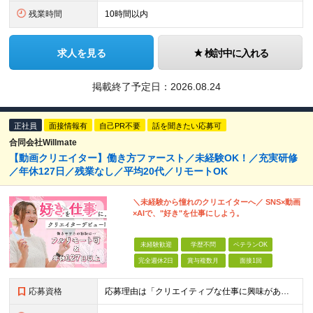
残業時間
10時間以内
求人を見る
検討中に入れる
掲載終了予定日：
2026.08.24
正社員
面接情報有
自己PR不要
話を聞きたい応募可
合同会社Willmate
【動画クリエイター】働き方ファースト／未経験OK！／充実研修
／年休127日／残業なし／平均20代／リモートOK
＼未経験から憧れのクリエイターへ／ SNS×動画
×AIで、"好き"を仕事にしよう。
未経験歓迎
学歴不問
ベテランOK
完全週休2日
賞与複数月
面接1回
応募資格
応募理由は「クリエイティブな仕事に興味がある」でOK！ #学歴不問 #未経験OK ★1つでも当てはまれば、マッチング率高め★ □ SNSやYouTubeに興味がある方 □ アイデアを考えることが好き