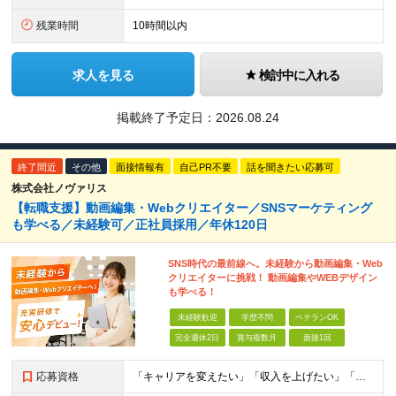
残業時間
10時間以内
求人を見る
検討中に入れる
掲載終了予定日：
2026.08.24
終了間近
その他
面接情報有
自己PR不要
話を聞きたい応募可
株式会社ノヴァリス
【転職支援】動画編集・Webクリエイター／SNSマーケティング
も学べる／未経験可／正社員採用／年休120日
SNS時代の最前線へ。未経験から動画編集・Web
クリエイターに挑戦！ 動画編集やWEBデザイン
も学べる！
未経験歓迎
学歴不問
ベテランOK
完全週休2日
賞与複数月
面接1回
応募資格
「キャリアを変えたい」「収入を上げたい」「将来に強いスキルを身につけたい」方歓迎！ ・未経験歓迎 ・学歴不問 ・第二新卒歓迎 ＼経験やスキルではなく、“これから”を重視します／ 「今のままでいい