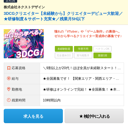
正社員
株式会社ネクストデザイン
3DCGクリエイター【未経験から】クリエイターデビュー大歓迎／
★研修制度＆サポート充実★／残業月5H以下
憧れの「VTuber」や「ゲーム制作」の裏側へ。
ゼロから学べるクリエイター育成枠の募集です♪
未経験歓迎
学歴不問
ベテランOK
完全週休2日
賞与複数月
面接1回
応募資格
＼9割以上が20代！ほぼ全員が未経験スタート！／ ★未経験歓迎 ★学歴不問 ★第二新卒歓迎 ★ブランクOK 特別な知識や経験は一切不問です。 「やってみたい」という意欲を重視し、選考を行います。
給与
★全国募集です！ 【関東エリア・関西エリア・東海エリア】 ■月給22万円～30万円＋各種手当 ※上記には、固定残業代が含まれます └関東エリア：月9時間分（月1万3808円～） └関西エリア：月15
勤務地
★研修はオンラインで完結！ ★全国募集！ ★本配属後はリモート可能な案件もあり！ 下記いずれかでの勤務になります ◎本社 ◎各事業所 ◎全国の各プロジェクト先 【東京本社】 東京都台東区上野7丁目
残業時間
10時間以内
求人を見る
検討中に入れる