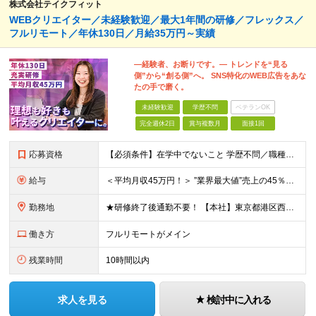
株式会社テイクフィット
WEBクリエイター／未経験歓迎／最大1年間の研修／フレックス／
フルリモート／年休130日／月給35万円～実績
―経験者、お断りです。― トレンドを“見る
側”から“創る側”へ。 SNS特化のWEB広告をあな
たの手で磨く。
未経験歓迎
学歴不問
ベテランOK
完全週休2日
賞与複数月
面接1回
応募資格
【必須条件】在学中でないこと 学歴不問／職種未経験／業種未経験／社会人未経験／第二新卒／ブランクOK ◎応募時に特別な経験やスキルは必要ありません。 意欲・人柄重視の採用です！ ＼こんなあなた
給与
＜平均月収45万円！＞ ”業界最大値”売上の45％以上をそのまま支給。 月給25万円以上＋インセンティブ ※研修後、月給35万円スタートの実績あり！ ◎経験・能力を考慮し決定します。 ◎頑張りに応じ
勤務地
★研修終了後通勤不要！ 【本社】東京都港区西麻布1-2-14デュオ・スカーラ西麻布タワーウエスト 602号室 【品川支社】東京都品川区西五反田5-23-3BLOCKS目黒不動前3階 【大阪支社】大阪
働き方
フルリモートがメイン
残業時間
10時間以内
求人を見る
検討中に入れる