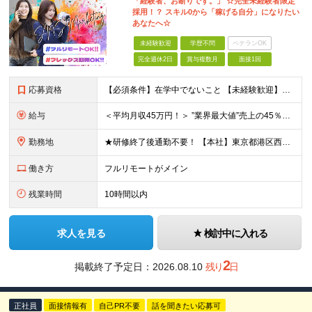
「経験者、お断りです。」 ☆完全未経験者限定
採用！？ スキル0から「稼げる自分」になりたい
あなたへ☆
未経験歓迎
学歴不問
ベテランOK
完全週休2日
賞与複数月
面接1回
応募資格
【必須条件】在学中でないこと 【未経験歓迎】学歴不問／職種未経験／業種未経験／第二新卒／ブランクOK ★未経験歓迎 ★第二新卒歓迎 ★異業種からの入社メンバー95％以上 ★学歴・経験不問 ★主夫・主
給与
＜平均月収45万円！＞ ”業界最大値”売上の45％以上をそのまま支給。 ■研修期間後 月給25万円～75万円＋各種インセンティブ □研修期間 月給23.5万円＋PRインセンティブ（売上の45％還元
勤務地
★研修終了後通勤不要！ 【本社】東京都港区西麻布1-2-14デュオ・スカーラ西麻布タワーウエスト 602号室 【品川支社】東京都品川区西五反田5-23-3BLOCKS目黒不動前3階 【大阪支社】大阪
働き方
フルリモートがメイン
残業時間
10時間以内
求人を見る
検討中に入れる
2
掲載終了予定日：
2026.08.10
残り
日
正社員
面接情報有
自己PR不要
話を聞きたい応募可