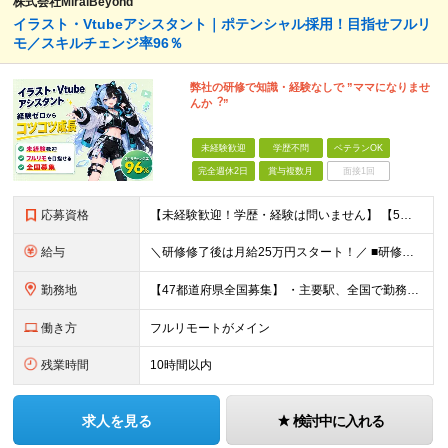
株式会社MiraiBeyond
イラスト・Vtubeアシスタント｜ポテンシャル採用！目指せフルリ
モ／スキルチェンジ率96％
弊社の研修で知識・経験なしで ”ママになりませ
んか︖”
未経験歓迎
学歴不問
ベテランOK
完全週休2日
賞与複数月
面接1回
応募資格
【未経験歓迎！学歴・経験は問いません】 【5名以上の積極採用を予定！】 事業拡大中につき、 これからイラストレーターを目指したい方を積極採用中です！ 「イラストを仕事にしてみたい」 「好きなことを
給与
＼研修修了後は月給25万円スタート！／ ■研修修了後 月給25万円＋賞与＋インセンティブ賞与 ※残業代は別途支給 ▽研修期間▽ 【未経験者】 ▶ 月給20万円～ 【固定残業代について】
勤務地
【47都道府県全国募集】 ・主要駅、全国で勤務可能！ ・どこに住んでいても応募可能！ 【東京本社】 東京都品川区東品川5-9-2 ≪リモート研修♪⾯接も基本的にオンラインで実施します≫ －主要駅
働き方
フルリモートがメイン
残業時間
10時間以内
求人を見る
検討中に入れる