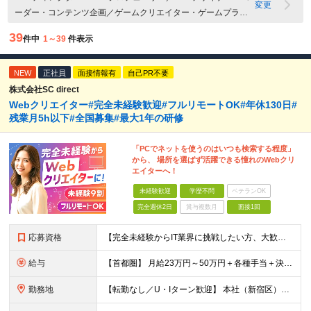
変更
ーダー・コンテンツ企画／ゲームクリエイター・ゲームプラン
ナー／出版・広告・印刷関連／ファッション・インテリア関連
39
件中
1～39
件表示
／映像・音響・イベント関連／その他クリエイティブ関連／中
国・四国
NEW
正社員
面接情報有
自己PR不要
株式会社SC direct
Webクリエイター#完全未経験歓迎#フルリモートOK#年休130日#
残業月5h以下#全国募集#最大1年の研修
「PCでネットを使うのはいつも検索する程度」
から、 場所を選ばず活躍できる憧れのWebクリ
エイターへ！
未経験歓迎
学歴不問
ベテランOK
完全週休2日
賞与複数月
面接1回
応募資格
【完全未経験からIT業界に挑戦したい方、大歓迎！】 ●応募年齢制限：34歳まで（若年層の長期キャリア形成を図るため） ★学歴不問・転職回数不問 ★第二新卒・社会人デビューOK 【こんな方を求めていま
給与
【首都圏】 月給23万円～50万円＋各種手当＋決算賞与 【大阪】 月給22万円～50万円＋各種手当＋決算賞与 【愛知】 月給21.5万円～50万円＋各種手当＋決算賞与 【福岡・宮城】 月給20万
勤務地
【転勤なし／U・Iターン歓迎】 本社（新宿区）、大阪支店、名古屋支店または東京都・神奈川県・千葉県・埼玉県・愛知県・大阪府・福岡県をはじめ、全国のプロジェクト先 ※ご希望を最大限考慮して配属先を決定