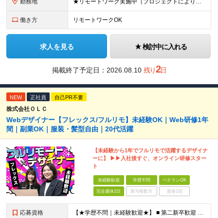
勤務地
★リモートワーク実施中（プロジェクトによりフルリモートもあり） ★配属先は希望を最⼤限考慮
働き方
リモートワークOK
求人を見る
検討中に入れる
2
掲載終了予定日：
2026.08.10
残り
日
NEW
正社員
自己PR不要
株式会社ＯＬＣ
Webデザイナー【フレックス/フルリモ】未経験OK｜Web研修1年
間｜副業OK｜服装・髪型自由｜20代活躍
【未経験から1年でフルリモで活躍するデザイナ
ーに】 ▶▶入社後すぐ、オンライン研修スター
ト
未経験歓迎
学歴不問
ベテランOK
完全週休2日
賞与複数月
面接1回
応募資格
【★学歴不問｜未経験歓迎★】 ■ 第二新卒歓迎 ■ フリーター・社会人未経験OK ■ デザイナー経験は一切不問！ ■ タイピングが苦手でもOK！ ＼3つ以上当てはまった方はぜひご応募を／ □