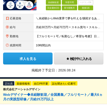
未経験歓迎
学歴不問
ベテランOK
完全週休2日
賞与複数月
面接1回
応募資格
＼未経験からWeb業界で夢を叶える!挑戦するあなたを全力サポート/ ★学歴・経験不問! ★未経験・クリエイティブ系スクール卒業生・第二新卒歓迎! ★社会人未経験OK! ★将来の幹部候補採用 『PC
給与
月給30万円〜月給70万円 + スキル賞与 + スキルインセンティブ ※研修期間は有期雇用契約社員 ※プロジェクトによって異なる ※上記には(固定残業代¥44,369/30時間)を含む ※エリアによ
勤務地
【フルリモート可／転勤なし／希望を考慮】 日本47都道府県、どこでも就業可能！ (東京支社、群馬本社、北海道支社、宮城支社、愛知支社、大阪支社、福岡支社、千葉支店、神奈川支店、茨城支店、新潟支店、長野
残業時間
10時間以内
求人を見る
検討中に入れる
掲載終了予定日：
2026.08.24
正社員
面接情報有
自己PR不要
話を聞きたい応募可
株式会社アーシャルデザイン
Webデザイナー◆未経験歓迎／全国募集／フルリモート／最大6ヵ
月の実践型研修／月給25万円以上