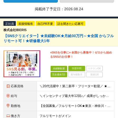
掲載終了予定日：
2026.08.24
正社員
面接情報有
自己PR不要
話を聞きたい応募可
株式会社IBERIS
【SNSクリエイター】★未経験OK★月給30万円～★全国 からフル
リモート可！★研修最大1年
⭐︎SNSを仕事に⭐︎ 全国から募集中！ゼロから始め
るSNSのお仕事！
未経験歓迎
学歴不問
ベテランOK
完全週休2日
賞与複数月
面接1回
応募資格
＼20代活躍中！第二新卒・フリーター歓迎／ ★未経験歓迎！学歴・転職回数不問★ ◎Instagram／TikTok／X／YouTubeなど、 SNSを見るのが好きな方大歓迎です♪ ＼100％ポテン
給与
＼インセンティブ最大年12回♪／ 成果がしっかり収入に反映される給与制度です！ 月給30万円＋インセンティブ（最大年12回） ★スキル、適性に応じて優遇 【試用期間について】 ・期間：1年 ・給与
勤務地
【全国募集／フルリモートOK★東京・神奈川・埼玉・大阪・福岡で積極採用中】 在宅勤務、または関東（東京・神奈川・埼玉など）または関西（大阪府など）、九州（福岡）のプロジェクト先 ★フルリモート可（通
働き方
フルリモートがメイン