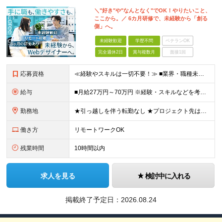
＼"好き"や"なんとなく"でOK！やりたいこと、
ここから。／ 6カ月研修で、未経験から「創る
側」へ。
未経験歓迎
学歴不問
ベテランOK
完全週休2日
賞与複数月
面接1回
応募資格
≪経験やスキルは一切不要！≫ ■業界・職種未経験OK ■第二新卒歓迎 ■学歴不問 ■35歳以下の方（※若年層の長期キャリア形成を図るため） ＼こんな方は、Nexilにぴったりです／ □「やりたいこと
給与
■月給27万円～70万円 ※経験・スキルなどを考慮して決定します。 ※上記金額には固定残業代（月15時間相当分／26,300円～73,500円）を含みます。 超過分は別途支給します。 ★最大200万
勤務地
★引っ越しを伴う転勤なし ★プロジェクト先は希望やスキルを考慮して決定 本社もしくは東京23区を中心とした 神奈川・千葉・埼玉の各プロジェクト先の勤務となります。 【東京本社】 東京都渋谷区渋谷2
働き方
リモートワークOK
残業時間
10時間以内
求人を見る
検討中に入れる
掲載終了予定日：
2026.08.24