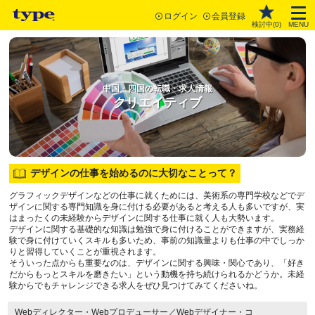
ログイン
会員登録
検討中(
0
)
MENU
中国・四国の転職・求人情報
クリエイティブ
デザインの仕事を始めるのに大切なことって？
グラフィックデザインなどの仕事に就くためには、美術系の専門学校などでデ
ザインに関する専門知識を身に付ける必要があると考える人も多いですが、実
はまったくの未経験からデザインに関する仕事に就く人も大勢います。
デザインに関する基礎的な知識は勉強で身に付けることができますが、実務経
験で身に付けていくスキルも多いため、事前の知識量よりも仕事の中でしっか
りと習得していくことが重視されます。
そういった点からも重要なのは、デザインに関する興味・関心であり、「好き
だからもっとスキルを磨きたい」という動機を持ち続けられるかどうか。未経
験からでもチャレンジできる求人をぜひ見つけてみてくださいね。
Webディレクター・Webプロデューサー／Webデザイナー・コ