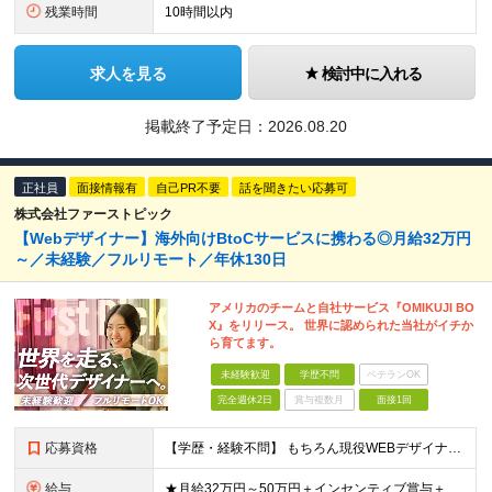
残業時間
10時間以内
求人を見る
検討中に入れる
掲載終了予定日：
2026.08.20
正社員
面接情報有
自己PR不要
話を聞きたい応募可
株式会社ファーストピック
【Webデザイナー】海外向けBtoCサービスに携わる◎月給32万円
～／未経験／フルリモート／年休130日
アメリカのチームと自社サービス『OMIKUJI BO
X』をリリース。 世界に認められた当社がイチか
ら育てます。
未経験歓迎
学歴不問
ベテランOK
完全週休2日
賞与複数月
面接1回
応募資格
【学歴・経験不問】 もちろん現役WEBデザイナーも大歓迎です！ ＊未経験者大歓迎！第二新卒歓迎/最短6ヶ月の充実研修/WEB面接可能＊ 「PCを触ったことがない・・・」 「スマホしか使ったことない
給与
★月給32万円～50万円＋インセンティブ賞与＋決算賞与★ （30時間の固定残業代、一律月54,750円を含む。超過分は支給） ※経験・スキルを考慮の上、決定 ※昇給：随時あり 【インセンティブについ