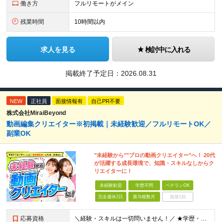
働き方
フルリモートがメイン
残業時間
10時間以内
求人を見る
検討中に入れる
掲載終了予定日：
2026.08.31
NEW
正社員
面接情報有
自己PR不要
株式会社MiraiBeyond
動画編集クリエイター※初掲載｜未経験歓迎／フルリモートOK／
副業OK
"未経験から""プロの動画クリエイター"へ！ 20代
が活躍する成長環境で、知識・スキルなしからク
リエイターに！
未経験歓迎
学歴不問
ベテランOK
完全週休2日
賞与複数月
面接1回
応募資格
＼経験・スキルは一切問いません！／ ★学歴・職歴不問 ★未経験・第二新卒歓迎！ ★正社員デビューも応援します！ 【こんな方にピッタリ！】 ✓ 動画やYouTube、TikTokを見るのが好きな方 ✓