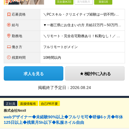
完全週休2日
賞与複数月
面接1回
応募資格
＼PCスキル・クリエイティブ経験は一切不問♪／ 学歴不問／未経験歓迎／業種未経験歓迎／社会人デビュー歓迎／第二新卒歓迎／ブランクOK 20代が活躍中です！ ＼こんな方にピッタリ！／ ★SNSを見る
給与
▼一都三県にお住まいの方 月給22万円～50万円＋インセンティブ＋賞与＋各種手当 ▼上記以外の地域にお住まいの方 月給21万円～50万円＋インセンティブ＋賞与＋各種手当 ※経験・能力を考慮して決定
勤務地
＼リモート・完全在宅勤務あり！転勤なし！／ 【47都道府県の好きな地域で働けます☆】 ★リモート・フルリモートも選択可能です！ └将来的には「お気に入りのカフェでテレワーク」 「日本全国、旅をしなが
働き方
フルリモートがメイン
残業時間
10時間以内
求人を見る
検討中に入れる
掲載終了予定日：
2026.08.24
正社員
面接情報有
自己PR不要
株式会社Nexil
webデザイナー◆未経験90%以上◆フルリモ可◆研修6ヶ月◆年休
125日以上◆残業月5h以下◆私服ネイル自由