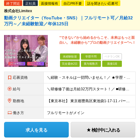
終了間近
正社員
面接情報有
自己PR不要
話を聞きたい応募可
株式会社Limitex
動画クリエイター（YouTube・SNS）｜フルリモート可／月給32
万円～／未経験歓迎／年休125日
"できない"から始めるからこそ、未来はもっと面
白い。 未経験から"プロの動画クリエイター"へ！
未経験歓迎
学歴不問
ベテランOK
完全週休2日
賞与複数月
面接1回
応募資格
＼経験・スキルは一切問いません！／ ★学歴・職歴不問 ★未経験・第二新卒歓迎！ ★正社員デビューも応援します！
給与
＼研修修了後は月給32万円スタート！／ ■研修修了後 月給32万円＋賞与＋インセンティブ賞与 ※残業代は別途支給 ▽研修期間（6カ月）▽ 【経験者】 （営業・接客・マーケティングなどの経験をお持
勤務地
【東京本社】 東京都豊島区東池袋1-17-11 パークハイツ池袋
働き方
フルリモートがメイン
求人を見る
検討中に入れる