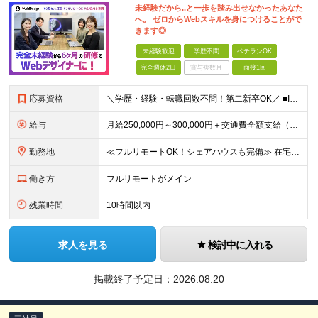
未経験だから..と一歩を踏み出せなかったあなた
へ。 ゼロからWebスキルを身につけることがで
きます◎
未経験歓迎
学歴不問
ベテランOK
完全週休2日
賞与複数月
面接1回
応募資格
＼学歴・経験・転職回数不問！第二新卒OK／ ■IT・Web業界の仕事に興味がある方 ■将来を見据えて手に職をつけたい方 ★20〜30代が活躍中︕同年代の仲間と⼀緒に働きたいという⽅にもピッタリです ★
給与
⽉給250,000円～300,000円＋交通費全額⽀給（正社員登⽤後︓昇給年4回） ※給与は経験・スキルなどを考慮の上、最終決定いたします ※上記額にはみなし残業代(⽉14時間分、2万4,648円分
勤務地
≪フルリモートOK！シェアハウスも完備≫ 在宅勤務(通勤不要)、または希望により一都三県・大阪・名古屋・福岡を中心とした全国の各プロジェクト先での勤務となります。 ※直行直帰OK ★勤務エリアはご希望
働き方
フルリモートがメイン
残業時間
10時間以内
求人を見る
検討中に入れる
掲載終了予定日：
2026.08.20