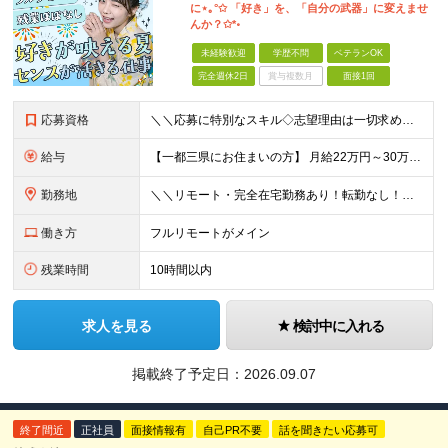
に⋆｡°✩ 「好き」を、「自分の武器」に変えませ
んか？✩*॰
未経験歓迎
学歴不問
ベテランOK
完全週休2日
賞与複数月
面接1回
応募資格
＼＼応募に特別なスキル◇志望理由は一切求めません！／／ 学歴不問◇職種・業種未経験歓迎◇面接は1回のみ！ ☆10名以上の仲間を大募集！ 未経験・第二新卒・はじめての正社員も大歓迎！ 「SNSが好き
給与
【一都三県にお住まいの方】 月給22万円～30万円+インセンティブ ※経験・能力を考慮して決定。経験がある場合は、スキルに応じた月給額でスタートします。 ※上記には固定残業代（10時間分／15,000
勤務地
＼＼リモート・完全在宅勤務あり！転勤なし！／／ ★47都道府県の好きな地域で働けます◎ ★本社は渋谷駅徒歩5分の好立地です！ □リモート・フルリモートも選択可能です！ └将来的には「お気に入りのカフ
働き方
フルリモートがメイン
残業時間
10時間以内
求人を見る
検討中に入れる
掲載終了予定日：
2026.09.07
終了間近
正社員
面接情報有
自己PR不要
話を聞きたい応募可