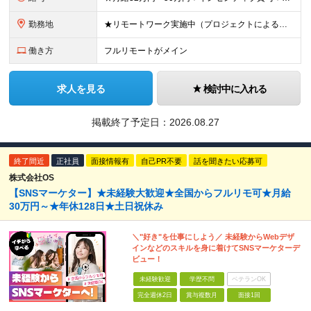
勤務地
★リモートワーク実施中（プロジェクトによる） ※一部フルリモートあり 【本社】 東京都千代田区五番町4-8 日立五番町ビル 5F 【その他勤務先】 ・北海道札幌市中央区大通東 ・宮城県仙台市青葉区
働き方
フルリモートがメイン
求人を見る
検討中に入れる
掲載終了予定日：
2026.08.27
終了間近
正社員
面接情報有
自己PR不要
話を聞きたい応募可
株式会社OS
【SNSマーケター】★未経験大歓迎★全国からフルリモ可★月給
30万円～★年休128日★土日祝休み
＼"好き"を仕事にしよう／ 未経験からWebデザ
インなどのスキルを身に着けてSNSマーケターデ
ビュー！
未経験歓迎
学歴不問
ベテランOK
完全週休2日
賞与複数月
面接1回