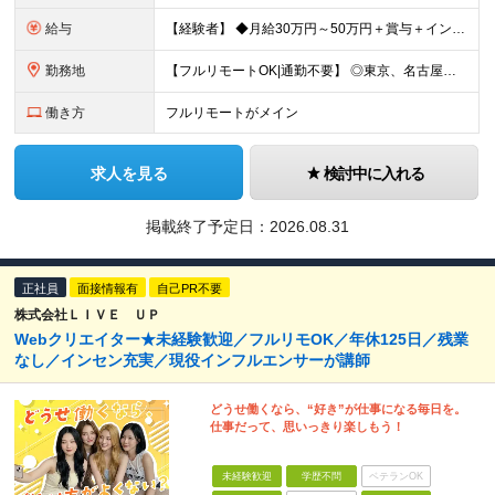
給与
【経験者】 ◆月給30万円～50万円＋賞与＋インセンティブ＋残業代全額支給 【未経験者】 ◆北海道エリア： 月給20万7,984円～＋賞与＋インセンティブ＋残業代全額支給 ◆東北エリア(青森
勤務地
【フルリモートOK|通勤不要】 ◎東京、名古屋、大阪、福岡を中心とした全国のプロジェクト先にて好きな場所で働けます！ ◆本社 東京都渋谷区道玄坂1-12-1 渋谷マークシティ22F ※未経験者は各
働き方
フルリモートがメイン
求人を見る
検討中に入れる
掲載終了予定日：
2026.08.31
正社員
面接情報有
自己PR不要
株式会社ＬＩＶＥ ＵＰ
Webクリエイター★未経験歓迎／フルリモOK／年休125日／残業
なし／インセン充実／現役インフルエンサーが講師
どうせ働くなら、“好き”が仕事になる毎日を。
仕事だって、思いっきり楽しもう！
未経験歓迎
学歴不問
ベテランOK