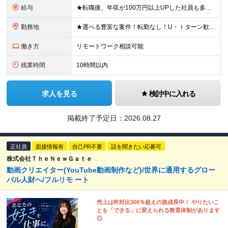
給与
★転職後、年収が100万円以上UPした社員も多数！ 月給25.9万円以上＋諸手当＋賞与年2回＋インセンティブ 【固定残業代について】 なし（残業代は、実際の労働時間に応じて別途全額支給）
勤務地
★選べる豊富な案件！転勤なし！U・Ｉターン歓迎！ 東京、神奈川、埼玉、千葉、愛知、大阪、兵庫、京都、広島、福岡をはじめとする全国各地のプロジェクト先。 プライム上場、グロース上場企業の大手～ベンチ
働き方
リモートワーク相談可能
残業時間
10時間以内
求人を見る
検討中に入れる
掲載終了予定日：
2026.08.27
正社員
面接情報有
自己PR不要
話を聞きたい応募可
株式会社ＴｈｅＮｅｗＧａｔｅ
動画クリエイター(YouTube動画制作など)/世界に通用するグロー
バル人財へ/フルリモ ート
売上は昨対比300％超えの急成長中！ やりたいこ
とを「できる」に変えられる教育体制があります
◎