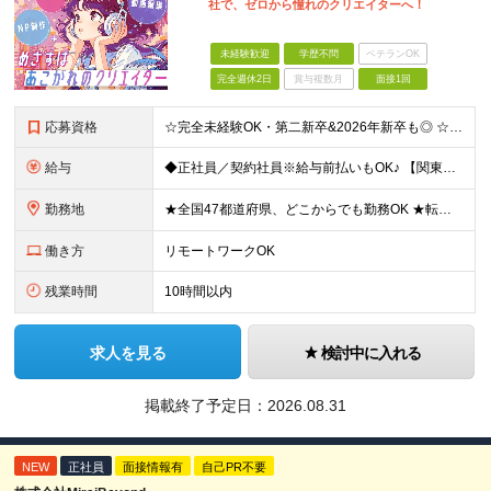
社で、ゼロから憧れのクリエイターへ！
未経験歓迎
学歴不問
ベテランOK
完全週休2日
賞与複数月
面接1回
応募資格
☆完全未経験OK・第二新卒&2026年新卒も◎ ☆社員の7割が20代 ☆経歴・ブランク不問 ※学歴不問 …━━━━━━━━━━ 未経験スタート前提のポテンシャル採用です。 毎月全国で複数人を採用して
給与
◆正社員／契約社員※給与前払いもOK♪ 【関東（一都三県）】 月給25万円～ ※固定残業代（月20時間分／月3万2383円）を含む。超過分は別途支給。 ※試用期間中の給与は月給22万円～ 【関東（北
勤務地
★全国47都道府県、どこからでも勤務OK ★転勤なし！腰を据えて活躍◎ ★マイカー通勤OK（拠点による） ★業務に慣れたら、ゆくゆくはリモート併用やフルリモートも可能 全国のお客様先にて勤務していた
働き方
リモートワークOK
残業時間
10時間以内
求人を見る
検討中に入れる
掲載終了予定日：
2026.08.31
NEW
正社員
面接情報有
自己PR不要