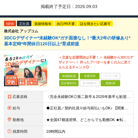
掲載終了予定日：
2026.09.03
NEW
正社員
面接情報有
自己PR不要
話を聞きたい応募可
株式会社 アップコム
3DCGデザイナー*未経験OK*ガチ面接なし！*最大2年の研修あり*
基本定時*年間休日120日以上*育成前提
＜立派な志望理由は不要！＞ 未経験から3DCGデ
ザイナーへ！ 作ったアバターを多くの人に見て
もらえるチャンス◎
未経験歓迎
学歴不問
ベテランOK
完全週休2日
賞与複数月
面接1回
応募資格
〈完全未経験OK◎第二新卒＆2026年新卒も歓迎します！〉 ☆「VtubeやVRChatが気になる！」の志望動機でOK ☆社会人デビューOK／学歴・経歴不問 未経験スタート前提のポテンシャル採用。
給与
◆正社員／契約社員※給与前払いもOK♪ 【関東（一都三県）】 月給25万円～ ※固定残業代（月20時間分／月3万2383円）を含む。超過分は別途支給。 ※試用期間中の給与は月給23万円～ 【関東（北
勤務地
★全国47都道府県、どこからでも勤務OK ★転勤なし！腰を据えて活躍◎ ★マイカー通勤OK（拠点による） ★業務に慣れたら、ゆくゆくはリモート併用やフルリモートも可能 全国のお客様先にて勤務していた
残業時間
10時間以内