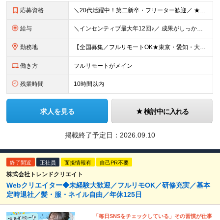
応募資格
＼20代活躍中！第二新卒・フリーター歓迎／ ★未経験歓迎！学歴・転職回数不問★ ◎Instagram／TikTok／X／YouTubeなど、 SNSを見るのが好きな方大歓迎です♪ ＼100％ポテ
給与
＼インセンティブ最大年12回♪／ 成果がしっかり収入に反映される給与制度です！ ■月給30万円＋インセンティブ（最大年12回） ★スキル、適性に応じて優遇 【試用期間について】 ・期間：6ヶ月 ・
勤務地
【全国募集／フルリモートOK★東京・愛知・大阪・福岡で積極採用中】 在宅勤務、または関東（東京）または中部（名古屋）、関西（大阪）九州（福岡）のプロジェクト先 ★フルリモート可（通勤不要） ★あなた
働き方
フルリモートがメイン
残業時間
10時間以内
求人を見る
検討中に入れる
掲載終了予定日：
2026.09.10
終了間近
正社員
面接情報有
自己PR不要
株式会社トレンドクリエイト
Webクリエイター◆未経験大歓迎／フルリモOK／研修充実／基本
定時退社／髪・服・ネイル自由／年休125日
「毎日SNSをチェックしている」その習慣が仕事