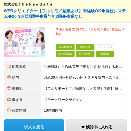
株式会社ＴｈｅＮｅｗＧａｔｅ
WEBクリエイター【フルリモ／副業あり】未経験OK◆自社システ
ム◆20-30代活躍中◆賞与年2回◆残業なし
スキルを身につけて、 “ムリなく働く”を当たり
前に。
未経験歓迎
学歴不問
ベテランOK
完全週休2日
賞与複数月
面接1回
応募資格
＼未経験からWeb業界で夢を叶える!挑戦するあなたを全力サポート／ ★学歴・経験不問! ★未経験・クリエイティブ系スクール卒業生・第二新卒歓迎! ★社会人未経験OK! ★将来の幹部候補採用 『PCに
給与
月給30万円〜月給70万円 + スキル賞与 + スキルインセンティブ ※研修期間は有期雇用契約社員 ※プロジェクトによって異なる ※上記には(固定残業代¥44,369/30時間)を含む ※エリアによ
勤務地
【フルリモート可／転勤なし／希望を考慮】 日本47都道府県、どこでも就業可能！ (東京支社、群馬本社、北海道支社、宮城支社、愛知支社、大阪支社、福岡支社、千葉支店、神奈川支店、茨城支店、新潟支店、長野
働き方
リモートワークがメイン
残業時間
10時間以内
求人を見る
検討中に入れる