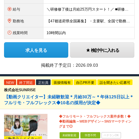
給与
＼研修修了後は月給25万円スタート！／ ■研修修了後 月給25万円＋賞与＋インセンティブ賞与 ※残業代は別途支給 ▽研修期間▽ 【未経験者】 ▶ 月給20万円～ 【固定残業代について】
勤務地
【47都道府県全国募集】 ・主要駅、全国で勤務可能！ ・どこに住んでいても応募可能！ 【東京本社】 東京都品川区東品川5-9-2 在宅でコツコツ働きながら、長く安定して続けられます♪ 本社：〒1
残業時間
10時間以内
求人を見る
検討中に入れる
掲載終了予定日：
2026.09.03
NEW
終了間近
正社員
面接情報有
自己PR不要
話を聞きたい応募可
株式会社SUNRISE
【動画クリエイター】未経験歓迎＊月給30万～＊年休125日以上＊
フルリモ・フルフレックス◆10名の採用が決定◆
◆フルリモート・フルフレックス案件多数！◆
◆動画編集～WEBデザイン～SNSマーケティン
グまで◎
未経験歓迎
学歴不問
ベテランOK