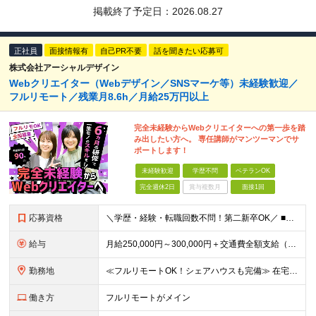
掲載終了予定日：
2026.08.27
正社員
面接情報有
自己PR不要
話を聞きたい応募可
株式会社アーシャルデザイン
Webクリエイター（Webデザイン／SNSマーケ等）未経験歓迎／
フルリモート／残業月8.6h／月給25万円以上
完全未経験からWebクリエイターへの第一歩を踏
み出したい方へ。 専任講師がマンツーマンでサ
ポートします！
未経験歓迎
学歴不問
ベテランOK
完全週休2日
賞与複数月
面接1回
応募資格
＼学歴・経験・転職回数不問！第二新卒OK／ ■未経験OK ■Webクリエイターを目指したい方 ★20〜30代が活躍中︕同年代の仲間と⼀緒に働きたいという⽅にもピッタリです ★26卒・27卒の新卒予定者
給与
⽉給250,000円～300,000円＋交通費全額⽀給（正社員登⽤後︓昇給年4回） ※給与は経験・スキルなどを考慮の上、最終決定いたします ※上記額にはみなし残業代(⽉14時間分、2万4,648円分
勤務地
≪フルリモートOK！シェアハウスも完備≫ 在宅勤務(通勤不要)、または希望により一都三県・大阪・名古屋・福岡を中心とした全国の各プロジェクト先での勤務となります。 ※直行直帰OK ★勤務エリアはご希望
働き方
フルリモートがメイン