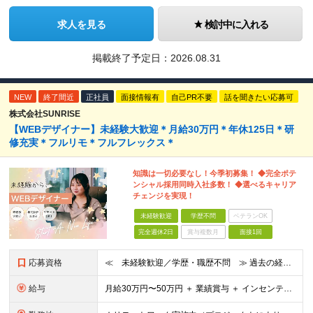
求人を見る
検討中に入れる
掲載終了予定日：
2026.08.31
NEW
終了間近
正社員
面接情報有
自己PR不要
話を聞きたい応募可
株式会社SUNRISE
【WEBデザイナー】未経験大歓迎＊月給30万円＊年休125日＊研
修充実＊フルリモ＊フルフレックス＊
知識は一切必要なし！今季初募集！ ◆完全ポテ
ンシャル採用同時入社多数！ ◆選べるキャリア
チェンジを実現！
未経験歓迎
学歴不問
ベテランOK
完全週休2日
賞与複数月
面接1回
応募資格
≪ 未経験歓迎／学歴・職歴不問 ≫ 過去の経歴は一切不問。 「いままで」よりも「これから」を 重視した採用を行っています！ ▼▼こんな想いがある方大歓迎▼▼ ・WEBデザインに興味がある！ ・WEB
給与
⽉給30万円〜50万円 ＋ 業績賞与 ＋ インセンティブ賞与 経験者：35万円～ ※IT新人時25万円〜 ※経験・スキルを考慮の上、決定します。 ※経験者は別途優遇！ ★試⽤期間：3ヶ⽉ ★学