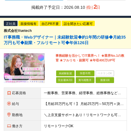
2
掲載終了予定日：
2026.08.10
残り
日
正社員
面接情報有
自己PR不要
話を聞きたい応募可
株式会社Vuetech
IT事務職・Webデザイナー｜未経験歓迎◆約1年間の研修◆月給35
万円も可◆副業・フルリモート可◆年休126日
事務経験を活かしてIT業界へ！ ★業界No.1の教
育 ★フルリモ・副業可 ★年収400万UP可
未経験歓迎
学歴不問
ベテランOK
完全週休2日
賞与複数月
面接1回
応募資格
一般事務、営業事務、経理事務、総務事務などの経験をお持ちの方は、なお歓迎！ こんな経験がある方をお待ちしています。 もちろん、興味とやる気があれば、 完全未経験でもＯＫ！ リラックスした面接の場を用
給与
【月給35万円も可！】 月給25万円～50万円＋決算賞与＋インセンティブ 【研修期間中】 ⽉給22.1万円〜30万円＋インセンティブ ＼年収大幅UPの事例あり！／ 【キャリアチェンジ１年目】 ⽉給
勤務地
＼上京支援サポートあり！リモートワークも可！／ ★転勤なし／希望を考慮★ 全国、⼀都三県、関東、中部、関⻄、中国、九州など多数 【本社】東京都新宿区新宿1-19-10 サンモールクレスト5F 【プロ
働き方
リモートワークOK