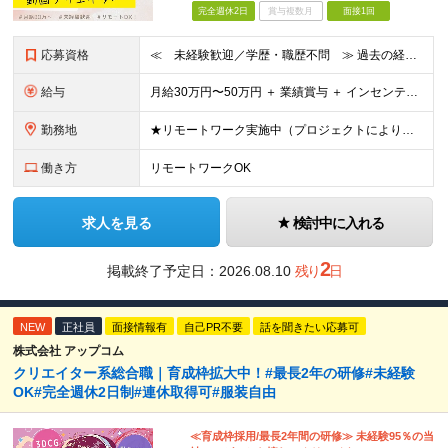
完全週休2日
賞与複数月
面接1回
応募資格
≪ 未経験歓迎／学歴・職歴不問 ≫ 過去の経歴は一切不問。 「いままで」よりも「これから」を 重視した採用を行っています！ ▼▼こんな想いがある方大歓迎▼▼ ・WEBデザインに興味がある！ ・自由な
給与
⽉給30万円〜50万円 ＋ 業績賞与 ＋ インセンティブ賞与 経験者：35万円～ ※IT新人時25万円〜 ※経験・スキルを考慮の上、決定します。 ※経験者は別途優遇！ ★試⽤期間：3ヶ⽉ ★学
勤務地
★リモートワーク実施中（プロジェクトによりフルリモートもあり） ★配属先は希望を最⼤限考慮
働き方
リモートワークOK
求人を見る
検討中に入れる
2
掲載終了予定日：
2026.08.10
残り
日
NEW
正社員
面接情報有
自己PR不要
話を聞きたい応募可
株式会社 アップコム
クリエイター系総合職｜育成枠拡大中！#最長2年の研修#未経験
OK#完全週休2日制#連休取得可#服装自由
≪育成枠採用/最長2年間の研修≫ 未経験95％の当