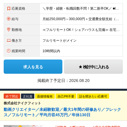
応募資格
＼学歴・経験・転職回数不問！第二新卒OK／ ■IT・Web業界の仕事に興味がある方 ■将来を見据えて手に職をつけたい方 ★20～30代が活躍中！同年代の仲間と一緒に働きたいという方にもピッタリです ★
給与
⽉給250,000円～300,000円＋交通費全額⽀給（正社員登⽤後︓昇給年4回） ※給与は経験・スキルなどを考慮の上、最終決定いたします ※上記額にはみなし残業代(⽉14時間分、2万4,648円分
勤務地
≪フルリモートOK！シェアハウスも完備≫ 在宅勤務(通勤不要)、または希望により一都三県・大阪・名古屋・福岡を中心とした全国の各プロジェクト先での勤務となります。 ※直行直帰OK ★勤務エリアはご希望
働き方
フルリモートがメイン
残業時間
10時間以内
求人を見る
検討中に入れる
掲載終了予定日：
2026.08.20
終了間近
正社員
面接情報有
自己PR不要
話を聞きたい応募可
株式会社テイクフィット
動画クリエイター／未経験歓迎／最大1年間の研修あり／フレック
ス／フルリモート／平均月収45万円／年休130日