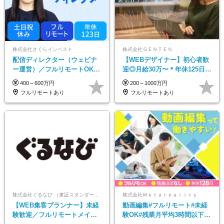
株式会社さくらインベスト
株式会社ＧＥＮＴＥＮ
配信ディレクター（ウェビナ
【WEBデザイナー】初⼼者歓
ー運営）／フルリモートOK／
迎◎⽉給30万〜＊年休125⽇＊
土日祝休み／年休123日／年収
在宅OK＆研修あり＊フレック
400～600万円
200～1000万円
600万円可
ス
フルリモートあり
フルリモートあり
株式会社ぐるなび （東証スタンダード上場）
株式会社Ｍｅｔａｒｅａｌｉｔｙ
【WEB集客プランナー】未経
動画編集#フルリモート#未経
験歓迎／フルリモートメイン
験OK#残業月平均3時間以下#