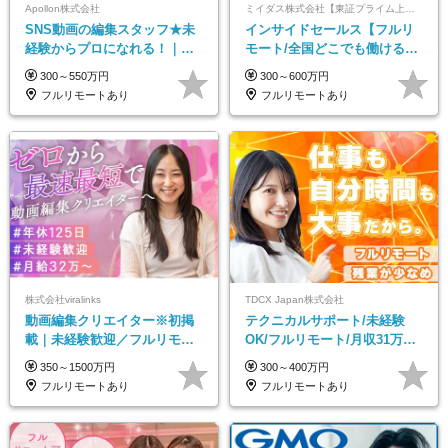
Apollon株式会社
ミイダス株式会社【東証プライム上場パーソルグループ】
SNS動画の編集スタッフ★未
インサイドセールス【フルリ
経験からプロになれる！｜お
モート/全国どこでも働ける】
うちで働くフルリモート｜残
未経験OK*土日祝休み*残業少
300～550万円
300～600万円
業ゼロで18時退勤◎
なめ*在宅勤務手当あり
フルリモートあり
フルリモートあり
株式会社viralinks
TDCX Japan株式会社
動画編集クリエイター※初掲
テクニカルサポート/未経験
載｜未経験歓迎／フルリモー
OK/フルリモート/月収31万円
トOK／月給32万＋賞与
可/月最大3万のインセンティ
350～1500万円
300～400万円
ブ支給/平均年齢33歳
フルリモートあり
フルリモートあり