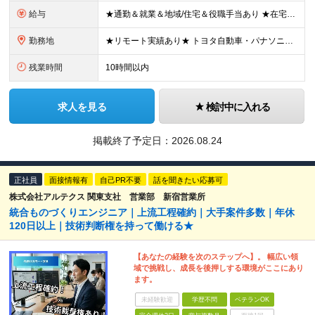
給与
★通勤＆就業＆地域/住宅＆役職手当あり ★在宅勤務実績あり ★残業代は全額支給 ★選べる給与制度あり！ ■東京・神奈川・千葉・埼玉勤務の場合 月給24.5万円～55万円＋諸手当 （残業代は全額支給）
勤務地
★リモート実績あり★ トヨタ自動車・パナソニック・東芝など大手メーカーでのポストも多数！ 全国の取引先での就業となります（沖縄を除く） 『地元で働きたい』という希望に、業界トップクラス約7,00
残業時間
10時間以内
求人を見る
検討中に入れる
掲載終了予定日：
2026.08.24
正社員
面接情報有
自己PR不要
話を聞きたい応募可
株式会社アルテクス 関東支社 営業部 新宿営業所
統合ものづくりエンジニア｜上流工程確約｜大手案件多数｜年休
120日以上｜技術判断権を持って働ける★
【あなたの経験を次のステップへ】。 幅広い領
域で挑戦し、成長を後押しする環境がここにあり
ます。
未経験歓迎
学歴不問
ベテランOK