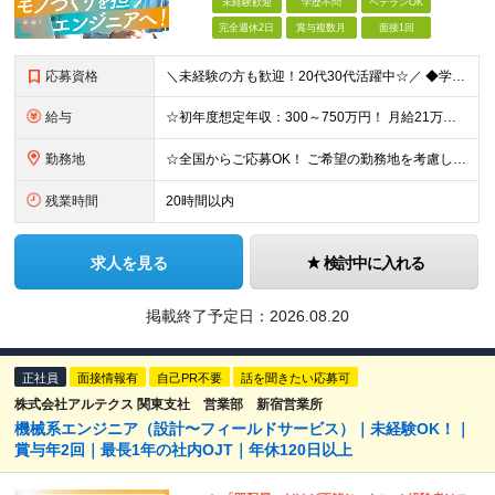
未経験歓迎
学歴不問
ベテランOK
完全週休2日
賞与複数月
面接1回
応募資格
＼未経験の方も歓迎！20代30代活躍中☆／ ◆学歴不問 ◆経験不問 ☆豊富に案件を取り揃えているため、言語やフェーズ、レベル感は問いません！ ☆経験に応じて即戦力として活躍いただくことも◎ ☆何らか
給与
☆初年度想定年収：300～750万円！ 月給21万円～45万円＋残業代全額支給＋各種手当！ 【500以上の給与テーブルで納得感ある評価体制◎】 【様々な手当をご用意しています！】 ◆通勤手当 ◆
勤務地
☆全国からご応募OK！ ご希望の勤務地を考慮し、全国各地で勤務いただけます◎ ＼東北・北陸地域の採用を強化中です！／ 【該当地域】 └北海道・岩手・宮城・福島・茨城・栃木・群馬・埼玉・東京・神奈川
残業時間
20時間以内
求人を見る
検討中に入れる
掲載終了予定日：
2026.08.20
正社員
面接情報有
自己PR不要
話を聞きたい応募可
株式会社アルテクス 関東支社 営業部 新宿営業所
機械系エンジニア（設計〜フィールドサービス）｜未経験OK！｜
賞与年2回｜最長1年の社内OJT｜年休120日以上