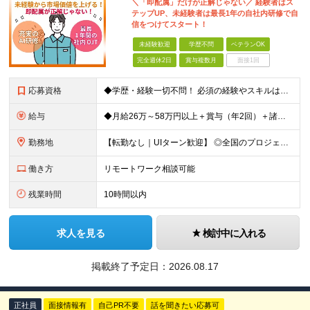
＼「即配属」だけが正解じゃない／ 経験者はス
テップUP、未経験者は最長1年の自社内研修で自
信をつけてスタート！
未経験歓迎
学歴不問
ベテランOK
完全週休2日
賞与複数月
面接1回
応募資格
◆学歴・経験一切不問！ 必須の経験やスキルは特にありません！ 完全未経験者から経験者まで、幅広く募集！ インフラエンジニアや未経験ITエンジニアを目指していたが、実際に機械を触る方が好きだと気づいた方
給与
◆月給26万～58万円以上＋賞与（年2回）＋諸手当 ◆年収350～450万円 ※経験や能力を考慮して優遇します ※残業代は別途全額支給します ※試用期間3ヶ月（期間中も待遇・条件に差異はございませ
勤務地
【転勤なし｜UIターン歓迎】 ◎全国のプロジェクト先へ配属 ※配属先は希望を考慮します ※お任せする業務の状況により転居を伴う就業の可能性はありますが、その際は希望を考慮します ※配属先や業務内容
働き方
リモートワーク相談可能
残業時間
10時間以内
求人を見る
検討中に入れる
掲載終了予定日：
2026.08.17
正社員
面接情報有
自己PR不要
話を聞きたい応募可