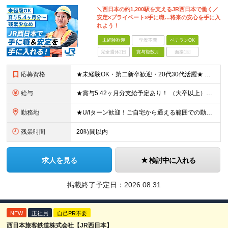
＼西日本の約1,200駅を支えるJR西日本で働く／
安定×プライベート×手に職…将来の安心を手に入
れよう！
未経験歓迎
学歴不問
ベテランOK
完全週休2日
賞与複数月
面接1回
応募資格
★未経験OK・第二新卒歓迎・20代30代活躍★ ☆高卒以上 ☆社会人経験（就労経験）がある方 業界・ポジション・年数は不問です！ 「誰もが知る大手企業で働きたい」 「1人より、チームで仕事がした
給与
★賞与5.42ヶ月分支給予定あり！ （大卒以上）月給24万1,692円～39万5,780円＋各種手当＋賞与2回 （高卒以上）月給22万2,662円～39万5,780円＋各種手当＋賞与2回 ※上記は2
勤務地
★U/Iターン歓迎！ご自宅から通える範囲での勤務となります ★JR西日本本社（大阪市北区）または、当社事業エリア内（北陸から北九州まで）の各支社で勤務 ※関西に本社あり※ 〈近畿エリア〉 三重県（
残業時間
20時間以内
求人を見る
検討中に入れる
掲載終了予定日：
2026.08.31
NEW
正社員
自己PR不要
西日本旅客鉄道株式会社【JR西日本】