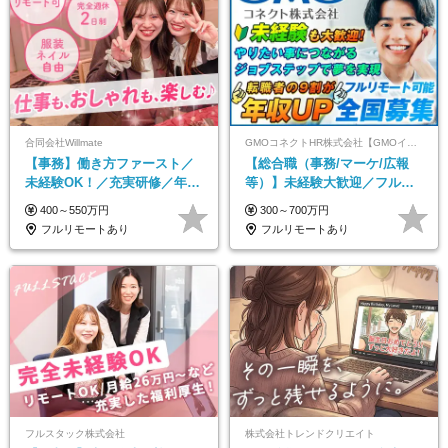
合同会社Willmate
GMOコネクトHR株式会社【GMOインターネットグループ】
【事務】働き方ファースト／
【総合職（事務/マーケ/広報
未経験OK！／充実研修／年休
等）】未経験大歓迎／フルリ
127日～／残業なし／平均20代
モ可で全国募集！年収アップ
400～550万円
300～700万円
／リモートOK
多数★年休最大130日★
フルリモートあり
フルリモートあり
フルスタック株式会社
株式会社トレンドクリエイト