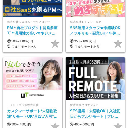
株式会社シスコム・テクノロジー
株式会社ＬＩＶＥ ＵＰ
PM＊自社プロダクト開発参画
SNS運用スタッフ★未経験OK
可＊汎用性の高いマネジメン
／フルリモ・副業OK／年休
トスキル＊年収1000万以上可
125日／残業なし／髪・服・ネ
500～1100万円
350～1000万円
イル・ピアス自由
フルリモートあり
フルリモートあり
ＦＪＵＴプラス株式会社
株式会社プロエフィカ
カスタマーサポート*未経験歓
SES営業｜未経験OK｜入社初
迎*リモートOK*月27.7万可*賞
日からフルリモート｜フレッ
与年2回*転勤なし*連休
クス可｜残業月平均10h以下｜
300～450万円
400～600万円
OK/ZE010232
事業立ち上げメンバー