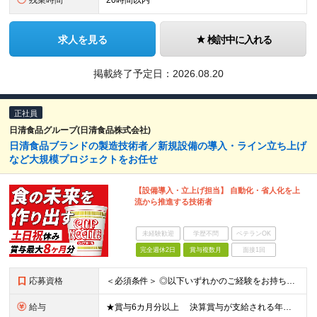
残業時間
20時間以内
求人を見る
検討中に入れる
掲載終了予定日：
2026.08.20
正社員
日清食品グループ(日清食品株式会社)
日清食品ブランドの製造技術者／新規設備の導入・ライン立ち上げ
など大規模プロジェクトをお任せ
【設備導入・立上げ担当】 自動化・省人化を上
流から推進する技術者
未経験歓迎
学歴不問
ベテランOK
完全週休2日
賞与複数月
面接1回
応募資格
＜必須条件＞ ◎以下いずれかのご経験をお持ちの方 ★工場での製造オペレーター経験 ★工場での設備管理・保全経験 ★機械・電気に関しての知見をお持ちの方 ◎高卒以上 ★食品・飲料だけ
給与
★賞与6カ月分以上 決算賞与が支給される年もございます。 昨年度実績：賞与6ヶ月分＋決算賞与2ヶ月分 ★昇給年1回 ★住宅手当 ★転居が必要な方には、引越代の実費補助に加え、新生活支援金として20