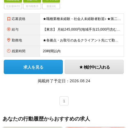
完全週休2日
賞与複数月
面接1回
応募資格
★職種業種未経験・社会人未経験者歓迎♪ ★第二新卒やブランクありもOK！ ■学歴不問 ■要普免(AT限定可) └現在取得中(教習所に通っている場合)の方も一度ご相談ください ☆IT知識やスキルは
給与
【東京】 月給245,000円(地域手当15,000円含む)+通信手当(5,000円)+諸手当(該当した場合) 【その他の地域】 月給230,000円+通信手当(5,000円)+諸手当(該当した場合)
勤務地
★各拠点・お取引のあるクライアント先にて勤務いただきます ★家賃補助あり※会社都合の引越しが発生した場合 ■拠点 名古屋本社／愛知県名古屋市中区上前津2-14-15 第一住建上前津ビル 6F 東京オ
残業時間
20時間以内
求人を見る
検討中に入れる
掲載終了予定日：
2026.08.24
1
あなたの行動履歴からおすすめの求人