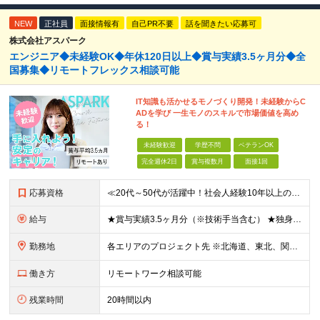
NEW
正社員
面接情報有
自己PR不要
話を聞きたい応募可
株式会社アスパーク
エンジニア◆未経験OK◆年休120日以上◆賞与実績3.5ヶ月分◆全
国募集◆リモートフレックス相談可能
IT知識も活かせるモノづくり開発！未経験からC
ADを学び 一生モノのスキルで市場価値を高め
る！
未経験歓迎
学歴不問
ベテランOK
完全週休2日
賞与複数月
面接1回
応募資格
≪20代～50代が活躍中！社会人経験10年以上の方も歓迎≫ ◆学歴不問 ◆未経験・ブランクOK ≫モノづくりに関する何らかの経験をお持ちの方は優遇します！ ～こんな方が活躍できます！～ ◎専門的な
給与
★賞与実績3.5ヶ月分（※技術手当含む） ★独身寮│寮費手当│引っ越し手当あり ★月給26万円も可能！ 【実務経験者】※前職の給与、経験、スキルをもとに決定 ・月給21万円～60万円＋時間外手当全
勤務地
各エリアのプロジェクト先 ※北海道、東北、関東、北信越、東海、関西、四国、中国、九州の各エリアから希望勤務地をお聞かせください。 ※転勤を伴わない エリア限定採用枠あり。U・Iターンも歓迎です！ ※プ
働き方
リモートワーク相談可能
残業時間
20時間以内