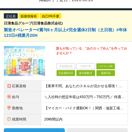
正社員
面接情報有
自己PR不要
日清食品グループ(日清食品株式会社)
製造オペレーター#賞与6ヶ月以上#完全週休2日制（土日祝）#年休
123日#残業月20H
誰もが知っている、"あのカップめん"を作ってみ
ませんか？
未経験歓迎
学歴不問
ベテランOK
完全週休2日
賞与複数月
面接1回
応募資格
【業界不問。あなたのスキルが活かせる環境！高卒以上】 ★下記いずれかのご経験をお持ちの方 ◯工場での製造経験（設備の運転・メンテナンス・トラブル対応等） ◯工場での勤務経験（生産管理・品質管理等）
給与
＼入社時の想定年収は450万円～750万円／ 待遇 学歴・年齢・経験スキルにより、採用区分が異なります。 ★最大賞与8ヶ月分の支給実績 決算賞与が支給される年もございます。 昨年度
勤務地
【マイカー・バイク通勤OK！｜関西・滋賀工場には独身寮あり】 日清食品直轄工場（関東工場・静岡工場・関西工場・滋賀工場・下関工場） 【関東工場】茨城県取手市清水667-1 【静岡工場】静岡県焼津市相
残業時間
20時間以内