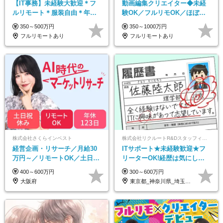
【IT事務】未経験大歓迎＊フ
動画編集クリエイター◆未経
ルリモート＊服装自由＊年休
験OK／フルリモOK／ほぼ定
125日以上＊残業なし＊月給26
時帰り／年間休日125日／髪・
350～500万円
350～1000万円
万円以上
服・ネイル自由／副業OK
フルリモートあり
フルリモートあり
株式会社さくらインベスト
株式会社リクルートR&Dスタッフィング【リクルートグループ】
経営企画・リサーチ／月給30
ITサポート★未経験歓迎★フ
万円～／リモートOK／土日祝
リーターOK!経歴は気にしな
休み／生成AIを活用できる方
くて大丈夫★超大手リクルー
400～600万円
300～600万円
歓迎
トグループの正社員/sg
大阪府
東京都_神奈川県_埼玉県_千葉県_大阪府…