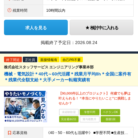
残業時間
10時間以内
求人を見る
検討中に入れる
掲載終了予定日：
2026.08.24
終了間近
正社員
面接情報有
自己PR不要
株式会社スタッフサービス エンジニアリング事業本部
機械・電気設計＊40代～60代活躍＊残業月平均8h＊全国に案件有
＊残業代全額支給＊大手メーカー転籍実績有
【90,000件以上のプロジェクト】 何歳でも夢は
叶えられる！ “本当にやりたいこと”に挑戦しま
せんか？
未経験歓迎
学歴不問
ベテランOK
完全週休2日
賞与複数月
面接1回
応募資格
《40・50・60代も活躍中》 ■学歴不問 ■生産技術・生産管理・品質保証・評価・設計いずれかの実務経験をお持ちの方 ▽こんな方にオススメです！▽ 「経験を活かして幅広いプロジェクトに携わりたい」