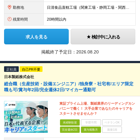
勤務地
日清食品直轄工場（関東工場・静岡工場・関西工場・滋賀工場・下関工場）での勤務となります。 【関東工場】茨城県取手市清水667-1 【静岡工場】静岡県焼津市相川17-2 【関西工場】滋賀県栗東市下鈎2
残業時間
20時間以内
求人を見る
検討中に入れる
掲載終了予定日：
2026.08.20
正社員
自己PR不要
日本製紙株式会社
総合職（生産技術・設備エンジニア）/独身寮・社宅有/エリア限定
職も可/賞与年2回/完全週休2日/マイカー通勤可
東証プライム上場、製紙業界のリーディングカン
パニーで働く！ 大手企業であなたのキャリアを
スタートさせませんか？
未経験歓迎
学歴不問
ベテランOK
完全週休2日
賞与複数月
面接1回