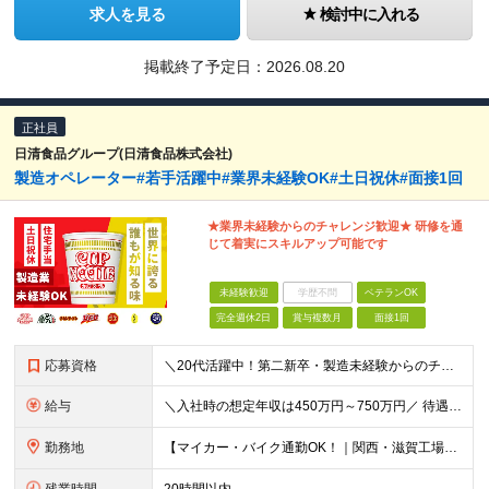
求人を見る
検討中に入れる
掲載終了予定日：
2026.08.20
正社員
日清食品グループ(日清食品株式会社)
製造オペレーター#若手活躍中#業界未経験OK#土日祝休#面接1回
★業界未経験からのチャレンジ歓迎★ 研修を通
じて着実にスキルアップ可能です
未経験歓迎
学歴不問
ベテランOK
完全週休2日
賞与複数月
面接1回
応募資格
＼20代活躍中！第二新卒・製造未経験からのチャレンジ大歓迎・高卒以上／ ★採用イベント実施中★ 「まずは話だけ聞いてみたい」、「実際の働き方が気になる」方に向けて、現場のリアルが分かるイベントをご用意
給与
＼入社時の想定年収は450万円～750万円／ 待遇 学歴・年齢・経験スキルにより、採用区分が異なります。 ★最大賞与8ヶ月分の支給実績 決算賞与が支給される年もございます。 昨年度
勤務地
【マイカー・バイク通勤OK！｜関西・滋賀工場には独身寮あり】 日清食品直轄工場（関東工場・静岡工場・関西工場・滋賀工場・下関工場） 【関東工場】茨城県取手市清水667-1 【静岡工場】静岡県焼津市相