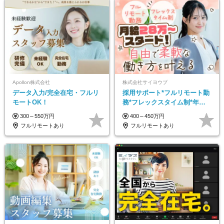
Apollon株式会社
株式会社サイヨウブ
データ入力/完全在宅・フルリ
採用サポート*フルリモート勤
モートOK！
務*フレックスタイム制*年休
120日*土日祝休み*残業ほぼな
300～550万円
400～450万円
し*育児中社員8割以上
フルリモートあり
フルリモートあり