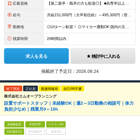
応募資格
【第二新卒・既卒の方も歓迎◎】 ■高専卒以上 （大学卒業・大学院修了の方、 または工業高等専門学校（5年制）卒業の方を想定しています。）
給与
月給231,000円（大卒初任給）～495,300円（管理職） ※残業代は100％支給します ※3ヶ月の試用期間あり。その間の待遇に変更はありません
勤務地
◎UIターン歓迎！ ◎マイカー通勤OK 国内の主要工場・研究所でのご勤務となります。（北海道、秋田、宮城、福島、茨城、埼玉、栃木、静岡、兵庫、広島、島根、山口、熊本） 初任地については、応募時に希望
残業時間
20時間以内
求人を見る
検討中に入れる
掲載終了予定日：
2026.08.24
終了間近
正社員
面接情報有
自己PR不要
株式会社エムオープランニング
設置サポートスタッフ｜未経験OK｜週2～3日勤務の相談可｜体力
負担少なめ｜残業月0～10h
未経験歓迎
学歴不問
ベテランOK
完全週休2日
賞与複数月
面接1回