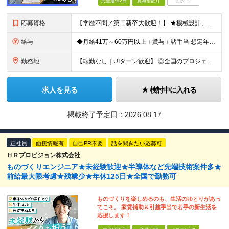
完全週休2日
賞与複数月
面接1回
応募資格
【学歴不問／第二新卒大歓迎！】 ★機械設計、電気設計、制御（組込・FA制御など）のいずれかに関する一連の工程経験をお持ちの方（実務年数やブランクは問いません） 〜「完全にマネジメントができる方」だけ
給与
◆月給41万～60万円以上＋賞与＋諸手当 想定年収500万円～700万円 ※経験や能力を考慮して優遇します ※残業代は別途全額支給します ※試用期間3ヶ月（期間中も待遇・条件に差異はございません）
勤務地
【転勤なし｜UIターン歓迎】 ◎全国のプロジェクト先へ配属 ※配属先は希望を考慮します ※お任せする業務の状況により転居を伴う就業の可能性はありますが、その際は希望を考慮します ◆本社 福岡県
求人を見る
検討中に入れる
掲載終了予定日：
2026.08.17
正社員
面接情報有
自己PR不要
話を聞きたい応募可
ＨＲプロビジョン株式会社
ものづくりエンジニア★未経験歓迎★半導体など先端技術案件多★
前給最大限考慮★残業少★年休125日★全国で勤務可
ものづくりを楽しめるのも、生活のゆとりがあっ
てこそ。 家賃補助＆引越手当で若手の新生活を
応援します！