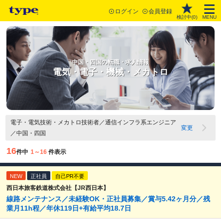
ログイン
会員登録
検討中(
0
)
MENU
中国・四国の転職・求人情報
電気・電子・機械・メカトロ
電子・電気技術・メカトロ技術者／通信インフラ系エンジニア
変更
／中国・四国
16
件中
1～16
件表示
NEW
正社員
自己PR不要
西日本旅客鉄道株式会社【JR西日本】
線路メンテナンス／未経験OK・正社員募集／賞与5.42ヶ月分／残
業月11h程／年休119日+有給平均18.7日