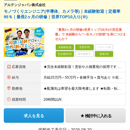
アルテンジャパン株式会社
モノづくりエンジニア(半導体、カメラ等)｜未経験歓迎｜定着率
95％｜最長2ヶ月の研修｜世界TOP10入り(※)
「最長2ヶ月の研修×世界トップ10(※)の安定基
盤」で 未経験から"一生モノの技術"を身につけま
せんか？
未経験歓迎
学歴不問
ベテランOK
完全週休2日
賞与複数月
面接1回
応募資格
★完全未経験歓迎！意欲や人物重視の採用です ★文系・理系問わず歓迎いたします！ ■学歴不問 ■第二新卒歓迎 ■職種・業種・社会人未経験OK ■フリーター・社会人経験10年以上の方も歓迎 ■ブランク・
給与
月給25万円～55万円＋各種手当＋賞与あり ※前職の給与・経験・スキルなどを考慮のうえで決定します ※残業代は1分単位で全額支給します ※試用期間3ヶ月。その間の給与・待遇に差異はありません ★充実
勤務地
★配属先は希望を最大限考慮します ★転勤・転居については相談可能です ★U・Iターン歓迎 全国の各プロジェクト先で募集します。 ＜プロジェクト先＞ ■北海道：千歳市 ■関東：埼玉県・千葉県・東京都
残業時間
20時間以内
求人を見る
検討中に入れる
掲載終了予定日：
2026.08.20