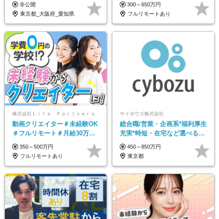
／プライム上場／土日祝休み
土日祝休み#年休128日
非公開
300～650万円
／東京・大阪・名古屋
東京都_大阪府_愛知県
フルリモートあり
株式会社Ｌｉｆｅ Ｐａｒｔｎｅｒｓ
サイボウズ株式会社
動画クリエイター＃未経験OK
総合職/営業・企画系*福利厚生
＃フルリモート＃月給30万～#
充実*時短・在宅など選べる働
髪色・ネイル・服装自由#残業
き方*賞与年2回
350～500万円
450～850万円
少なめ#土日祝休み
フルリモートあり
東京都