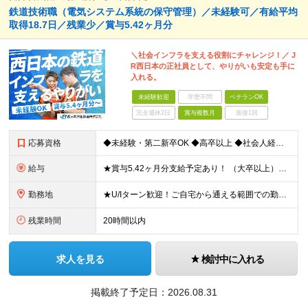
鉄道技術職（電気システム系統の保守管理）／未経験可／有給平均
取得18.7日／残業少／賞与5.42ヶ月分
＼社会インフラを支える役割にチャレンジ！／ J
R西日本の正社員として、やりがいも安定も手に
入れる。
未経験歓迎
学歴不問
ベテランOK
完全週休2日
賞与複数月
面接1回
応募資格
◆未経験・第二新卒OK ◆高卒以上 ◆社会人経験（就労経験）がある方 └業界・ポジション・年数不問 〈20～30代の社員が多数活躍中！〉 若手からベテランまで、さまざまな方が在籍。 前職経験を活かし
給与
★賞与5.42ヶ月分支給予定あり！ （大卒以上）月給24万1,692円～39万5,780円＋各種手当＋賞与2回 （高卒以上）月給22万2,662円～39万5,780円＋各種手当＋賞与2回 ※上記は
勤務地
★U/Iターン歓迎！ご自宅から通える範囲での勤務となります ★JR西日本本社（大阪市北区）または、当社事業エリア内（北陸から北九州まで）の各支社で勤務 ※関西に本社あり※ 〈近畿エリア〉 三重県（
残業時間
20時間以内
求人を見る
検討中に入れる
掲載終了予定日：
2026.08.31