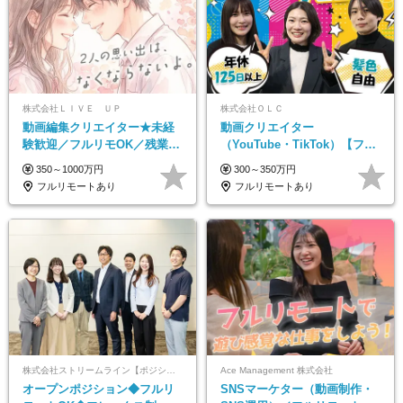
株式会社ＬＩＶＥ ＵＰ
株式会社ＯＬＣ
動画編集クリエイター★未経
動画クリエイター
験歓迎／フルリモOK／残業な
（YouTube・TikTok）【フレ
し／年間休日125日／髪・服・
ックス/フルリモ】未経験OK
350～1000万円
300～350万円
ネイル自由／研修充実で安心
｜Web研修1年間｜副業OK
フルリモートあり
フルリモートあり
株式会社ストリームライン【ポジションマッチ登録】
Ace Management 株式会社
オープンポジション◆フルリ
SNSマーケター（動画制作・