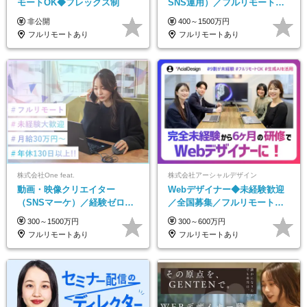
モートOK◆フレックス制
SNS運用）／フルリモートOK
／未経験歓迎【モットーは…
非公開
400～1500万円
遊び感覚で仕事をする♪】
フルリモートあり
フルリモートあり
株式会社One feat.
株式会社アーシャルデザイン
動画・映像クリエイター
Webデザイナー◆未経験歓迎
（SNSマーケ）／経験ゼロか
／全国募集／フルリモート／
ら一流へ／フルリモートOK／
最大6ヵ月の実践型研修／月給
300～1500万円
300～600万円
月給30万円～／年休130日以上
25万円以上
フルリモートあり
フルリモートあり