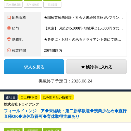
完全週休2日
賞与複数月
面接1回
応募資格
★職種業種未経験・社会人未経験者歓迎♪ブランクありもOK！ ★定年制度なし！40代・50代・60代も活躍◎ ■学歴不問 ■要普免(AT限定可) └現在取得中(教習所に通っている場合)の方も一度ご相
給与
【東京】 月給245,000円(地域手当15,000円含む)+通信手当(5,000円)+諸手当(該当した場合) 【その他の地域】 月給230,000円+通信手当(5,000円)+諸手当(該当した場合)
勤務地
★各拠点・お取引のあるクライアント先にて勤務いただきます。 ★家賃補助あり※会社都合の引越しが発生した場合 ■拠点 名古屋本社／愛知県名古屋市中区上前津2-14-15 第一住建上前津ビル 6F 東京
残業時間
20時間以内
求人を見る
検討中に入れる
掲載終了予定日：
2026.08.24
正社員
自己PR不要
話を聞きたい応募可
株式会社トライアンフ
フィールドエンジニア◆未経験・第二新卒歓迎◆残業少なめ◆直行
直帰OK◆連休取得可◆育休取得実績あり
未経験歓迎
学歴不問
ベテランOK