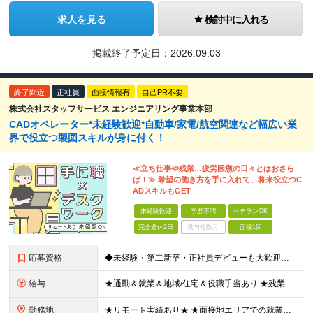
求人を見る
検討中に入れる
掲載終了予定日：
2026.09.03
終了間近
正社員
面接情報有
自己PR不要
株式会社スタッフサービス エンジニアリング事業本部
CADオペレーター*未経験歓迎*自動車/家電/航空関連など幅広い業
界で役立つ製図スキルが身に付く！
≪立ち仕事や残業…疲労困憊の日々とはおさら
ば！≫ 希望の働き方を手に入れて、将来役立つC
ADスキルもGET
未経験歓迎
学歴不問
ベテランOK
完全週休2日
賞与複数月
面接1回
応募資格
◆未経験・第二新卒・正社員デビューも大歓迎／経験・知識ゼロでOK！ ◆学歴不問 ★人物重視 ★入社前の経験・スキルはゼロでOK CADの基本的な知識・操作経験がある方は歓迎します。 地方在住の方も
給与
★通勤＆就業＆地域/住宅＆役職手当あり ★残業代は全額支給 ★選べる給与制度あり！ ■東京・神奈川・千葉・埼玉勤務の場合 月給24.5万円～55万円＋諸手当 （残業代は全額支給） (20,000円の
勤務地
★リモート実績あり★ ★面接地エリアでの就業率92％以上！ 『地元で働きたい』という希望に、業界トップクラス約7,000件の取引事業所数、90,000件以上のプロジェクトから検討をいたします。 全