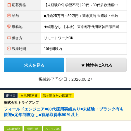
応募資格
【未経験OK│学歴不問│20代～30代多数活躍中】 ◇基本的なPCスキルをお持ちの方（文字入力程度でOK） ＼接客・販売経験者が多数活躍中！／ 「人と関わる仕事が好き」 「立ち仕事から、長く働ける環
給与
■月給25万円～50万円＋期末賞与 ※経験・年齢・スキルを考慮し決定します ※残業代は1分単位で全額支給します ※試用期間（3ヶ月）あり。期間中の給与・その他待遇に差異はありません
勤務地
★転勤なし 【本社】 東京都千代田区神田須田町1－26 芝信神田ビル10F ※プロジェクト先は、通勤時間も考慮し相談の上決定しています ※出張は、首都圏の日帰りがメインなど相談が可能です！ ※（変
働き方
リモートワークOK
残業時間
10時間以内
求人を見る
検討中に入れる
掲載終了予定日：
2026.08.27
正社員
自己PR不要
話を聞きたい応募可
株式会社トライアンフ
フィールドエンジニア■60代採用実績あり■未経験・ブランク有も
歓迎■定年制度なし■有給取得率90％以上
未経験歓迎
学歴不問
ベテランOK