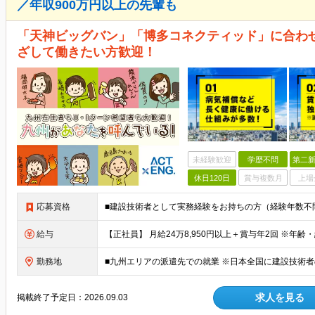
／年収900万円以上の先輩も
「天神ビッグバン」「博多コネクティッド」に合わ
ざして働きたい方歓迎！
未経験歓迎
学歴不問
第二新
休日120日
賞与複数月
上場
応募資格
給与
勤務地
求人を見る
掲載終了予定日：
2026.09.03