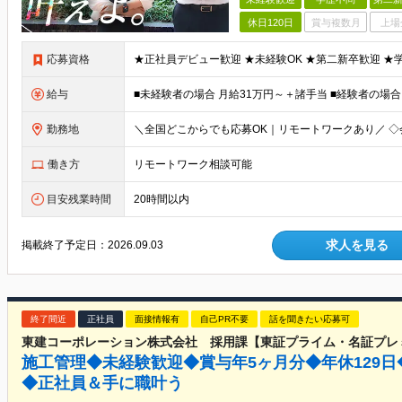
休日120日
賞与複数月
上場
応募資格
給与
勤務地
働き方
リモートワーク相談可能
目安残業時間
20時間以内
求人を見る
掲載終了予定日：
2026.09.03
終了間近
正社員
面接情報有
自己PR不要
話を聞きたい応募可
東建コーポレーション株式会社 採用課【東証プライム・名証プレ
施工管理◆未経験歓迎◆賞与年5ヶ月分◆年休129
◆正社員＆手に職叶う