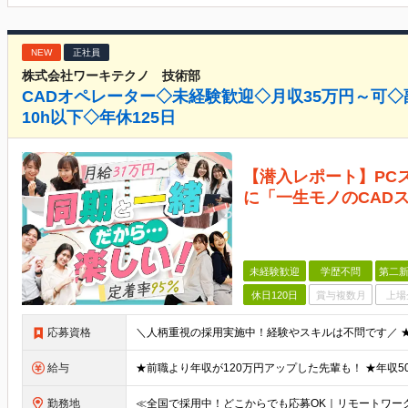
NEW
正社員
株式会社ワーキテクノ 技術部
CADオペレーター◇未経験歓迎◇月収35万円～可◇
10h以下◇年休125日
【潜入レポート】PC
に「一生モノのCAD
未経験歓迎
学歴不問
第二新
休日120日
賞与複数月
上場
応募資格
給与
勤務地