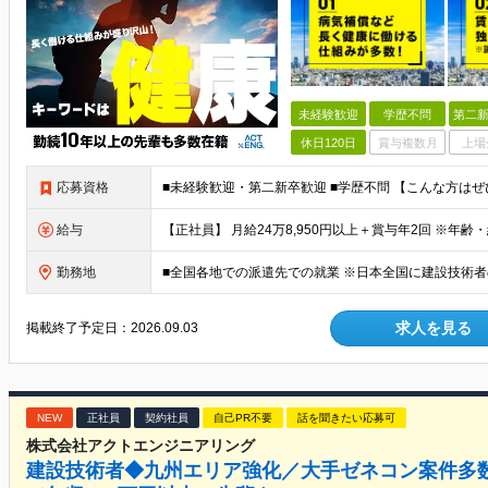
未経験歓迎
学歴不問
第二新
休日120日
賞与複数月
上場
応募資格
給与
勤務地
求人を見る
掲載終了予定日：
2026.09.03
NEW
正社員
契約社員
自己PR不要
話を聞きたい応募可
株式会社アクトエンジニアリング
建設技術者◆九州エリア強化／大手ゼネコン案件多