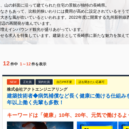
く、山の斜面に沿って建てられた住宅の景観が独特の長崎県。
少なさもあって、比較的狭いわりには費用が高めに設定されているそう
大きな風が吹いているといわれます。2022年度に開業する九州新幹線
周辺の再開発が進んでいます。
が増えインバウンド観光が盛りあがっています。
かせる求人を特集しています。建築士として長崎県に新たな魅力を加え
12
1～12
件中
件を表示
NEW
正社員
契約社員
自己PR不要
話を聞きたい応募可
株式会社アクトエンジニアリング
建築技術者◆病気補償など長く健康に働ける仕組みを
年以上働く先輩も多数！
キーワードは「健康」10年、20年、元気で働ける