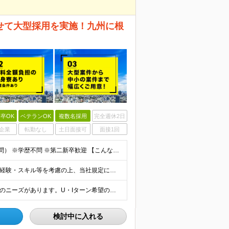
せて大型採用を実施！九州に根
卒OK
ベテランOK
複数名採用
完全週休2日
企業
転勤なし
土日面接可
面接1回
■建設技術者として実務経験をお持ちの方（経験年数不問） ※学歴不問 ※第二新卒歓迎 【こんな方はぜひご応募ください】 ■九州で働きたい ■大手ゼネコンのプロジェクトに関わってみたい ■福利厚生が整
【正社員】 月給24万8,950円以上＋賞与年2回 ※年齢・経験・スキル等を考慮の上、当社規定により決定します。 ※残業代、通勤交通費は別途全額支給しています。 【契約社員】 月給28万2,080円
■九州エリアの派遣先での就業 ※日本全国に建設技術者のニーズがあります。U・Iターン希望の方も歓迎しておりますので、ご希望を気軽にお聞かせください。 ◆本社／東京都港区赤坂3-8-15 THE AK
検討中に入れる