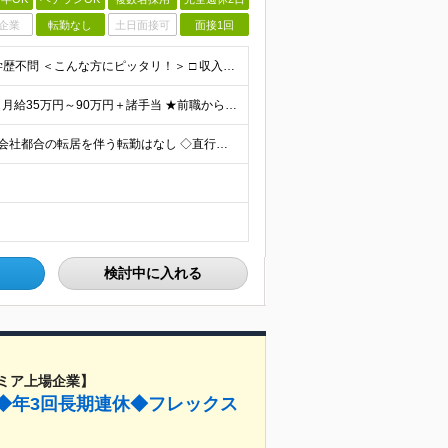
企業
転勤なし
土日面接可
面接1回
★正社員デビュー歓迎 ★未経験OK ★第二新卒歓迎 ★学歴不問 ＜こんな方にピッタリ！＞ □ 収入も、お休みも、絶対に妥協したくない！ □ ゆとりのある生活を楽しみながら、将来ずっと役立つスキル
■未経験者の場合 月給31万円～＋諸手当 ■経験者の場合 月給35万円～90万円＋諸手当 ★前職から年収120万円UPの実績あり ★初年度年収500万円～も可能！ ※首都圏以外の未経験の方は【月
＼全国どこからでも応募OK｜リモートワークあり／ ◇会社都合の転居を伴う転勤はなし ◇直行直帰OK！ ご自宅から通いやすいエリアや希望するエリアの プロジェクトをご担当いただきます！ 「自宅から通え
検討中に入れる
ミア上場企業】
日◆年3回長期連休◆フレックス