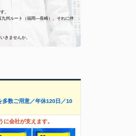
です。
西九州ルート（福岡―長崎）、それに伴
ていきませんか。
多数ご用意／年休120日／10
ように会社が支えます。