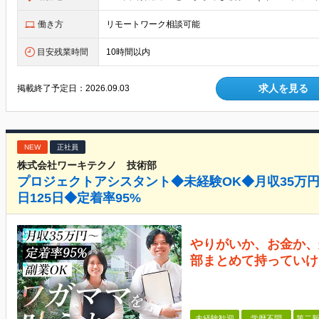
働き方
リモートワーク相談可能
目安残業時間
10時間以内
求人を見る
掲載終了予定日：
2026.09.03
NEW
正社員
株式会社ワーキテクノ 技術部
プロジェクトアシスタント◆未経験OK◆月収35万
日125日◆定着率95%
やりがいか、お金か、
部まとめて持っていけ
未経験歓迎
学歴不問
第二新