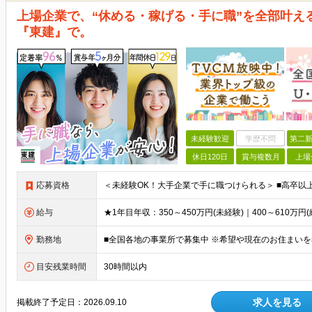
上場企業で、“休める・稼げる・手に職”を全部叶え
『東建』で。
未経験歓迎
学歴不問
第二新
休日120日
賞与複数月
上場
応募資格
給与
勤務地
目安残業時間
30時間以内
求人を見る
掲載終了予定日：
2026.09.10