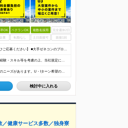
卒OK
ベテランOK
複数名採用
完全週休2日
企業
転勤なし
土日面接可
面接1回
■未経験歓迎・第二新卒歓迎 ■学歴不問 【こんな方はぜひご応募ください】 ■大手ゼネコンのプロジェクトに関わってみたい ■福利厚生が整った会社で働きたい ■年収アップを狙いたい ■スケールの大きな仕
【正社員】 月給24万8,950円以上＋賞与年2回 ※年齢・経験・スキル等を考慮の上、当社規定により決定します。 ※残業代、通勤交通費は別途全額支給しています。 【契約社員】 月給28万2,080円
■全国各地での派遣先での就業 ※日本全国に建設技術者のニーズがあります。U・Iターン希望の方も歓迎しておりますので、ご希望を気軽にお聞かせください。 ◆本社／東京都港区赤坂3-8-15 THE AK
検討中に入れる
数／健康サービス多数／独身寮