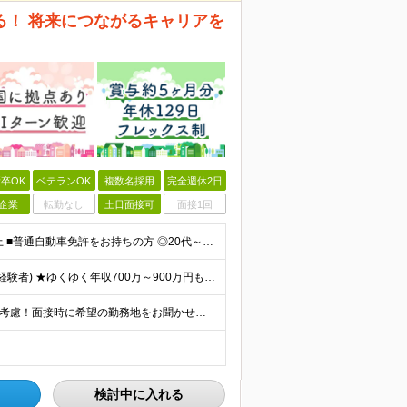
る！ 将来につながるキャリアを
卒OK
ベテランOK
複数名採用
完全週休2日
企業
転勤なし
土日面接可
面接1回
＜未経験OK！大手企業で手に職つけられる＞ ■高卒以上 ■普通自動車免許をお持ちの方 ◎20代～50代まで幅広い年代層の転職実績あり
★1年目年収：350～450万円(未経験)｜400～610万円(経験者) ★ゆくゆく年収700万～900万円も可能。昇給率に自信あり！ ★賞与約5ヶ月分支給 【未経験】 月給21万1,400円～24
■全国各地の事業所で募集中 ※希望や現在のお住まいを考慮！面接時に希望の勤務地をお聞かせください ※現場への直行、自宅への直帰可能です ※Uターン・Iターンも歓迎します ■本社所在地 愛知県名古屋市
検討中に入れる