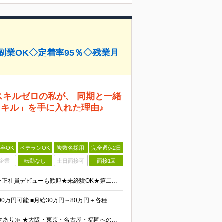
副業OK◇定着率95％◇残業月
スキルゼロの私が、 同期と一緒
スキル」を手に入れた理由♪
卒OK
ベテランOK
複数名採用
完全週休2日
企業
転勤なし
土日面接可
面接1回
＼人柄重視の採用実施中！経験やスキルは不問です／ ★正社員デビューも歓迎★未経験OK★第二新卒歓迎★学歴不問 ◎20代～30代の若手中心に活躍中 ◎U/Iターンも歓迎 ◎転居を伴う転勤なし ◎家族の
★前職より年収が120万円アップした先輩も！ ★年収500万円可能 ■月給30万円～80万円＋各種手当（経験者） ■月給26万2000円～36万円＋各種手当（未経験者/首都圏） ※首都圏以外の未経
≪全国で採用中！どこからでも応募OK｜リモートワークあり≫ ★大阪・東京・名古屋・福岡への引っ越し補助制度あり ★会社都合の転居を伴う転勤はなし ‥‥━━━━━━ ご自宅から通いやすいエリアや希望す