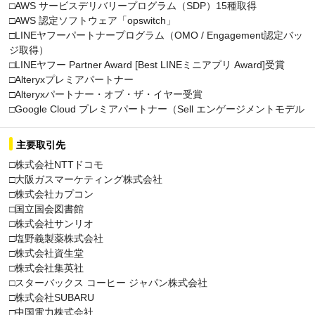
□AWS サービスデリバリープログラム（SDP）15種取得
□AWS 認定ソフトウェア「opswitch」
□LINEヤフーパートナープログラム（OMO / Engagement認定バッ
ジ取得）
□LINEヤフー Partner Award [Best LINEミニアプリ Award]受賞
□Alteryxプレミアパートナー
□Alteryxパートナー・オブ・ザ・イヤー受賞
□Google Cloud プレミアパートナー（Sell エンゲージメントモデル
主要取引先
□株式会社NTTドコモ
□大阪ガスマーケティング株式会社
□株式会社カプコン
□国立国会図書館
□株式会社サンリオ
□塩野義製薬株式会社
□株式会社資生堂
□株式会社集英社
□スターバックス コーヒー ジャパン株式会社
□株式会社SUBARU
□中国電力株式会社