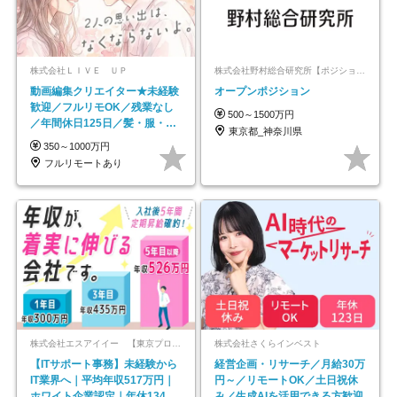
株式会社ＬＩＶＥ ＵＰ
株式会社野村総合研究所【ポジションマッチ登録】
動画編集クリエイター★未経験
オープンポジション
歓迎／フルリモOK／残業なし
500～1500万円
／年間休日125日／髪・服・ネ
東京都_神奈川県
イル自由／研修充実で安心
350～1000万円
フルリモートあり
株式会社エスアイイー 【東京プロマーケット上場】
株式会社さくらインベスト
【ITサポート事務】未経験から
経営企画・リサーチ／月給30万
IT業界へ｜平均年収517万円｜
円～／リモートOK／土日祝休
ホワイト企業認定｜年休134日
み／生成AIを活用できる方歓迎