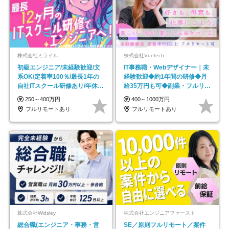
株式会社ミライル
株式会社Vuetech
初級エンジニア/未経験歓迎/文
IT事務職・Webデザイナー｜未
系OK/定着率100％/最長1年の
経験歓迎◆約1年間の研修◆月
自社ITスクール研修あり/年休
給35万円も可◆副業・フルリモ
130日
ート可◆年休126日
250～400万円
400～1000万円
フルリモートあり
フルリモートあり
株式会社Widsley
株式会社エンジニアファースト
総合職(エンジニア・事務・営
SE／原則フルリモート／案件