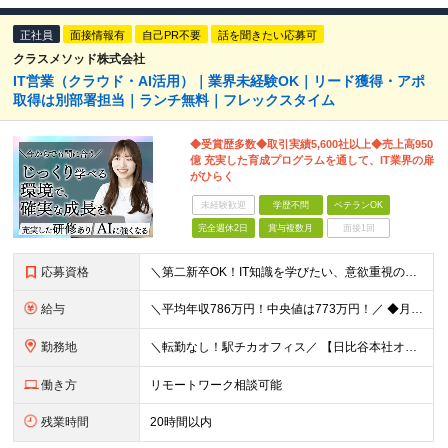
正社員
面接情報有
自己PR不要
話を聞きたい応募可
クラスメソッド株式会社
IT営業（クラウド・AI活用）｜業界未経験OK｜リード獲得・アポ
取得は別部署担当｜ランチ無料｜フレックスタイム
◆受賞歴多数◆取引実績5,600社以上◆売上高950
億 充実した育成プログラムを通して、IT業界の扉
がひらく
未経験歓迎
学歴不問
ベテランOK
完全週休2日
賞与複数月
面接1回
応募資格
＼第二新卒OK！IT知識を学びたい、意欲重視の採用／ ◆学歴不問 ◆営業経験がある方（目安：1年以上）
給与
＼平均年収786万円！中央値は773万円！／ ◆月給 26.3万円～40.2万円＋賞与年2回 ※経験・スキルを考慮の上、優遇いたします ※上記金額には固定残業手当19～24時間分（4.3万円～7.7万円）が含まれています。超過分は別途支給いたします ※試用期間6ヶ月あり。期間中の給与・待遇の差異はありません
勤務地
＼転勤なし！駅チカオフィス／ 【日比谷本社オフィス】 東京都港区西新橋1-1-1 日比谷フォートタワー26階 (変更の範囲)上記を除く当社関連勤務地
働き方
リモートワーク相談可能
残業時間
20時間以内