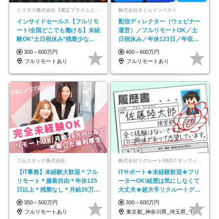
ミイダス株式会社【東証プライム上場パーソルグループ】
株式会社さくらインベスト
インサイドセールス【フルリモ
配信ディレクター（ウェビナー
ート/全国どこでも働ける】未経
運営）／フルリモートOK／土
験OK*土日祝休み*残業少なめ*
日祝休み／年休123日／年収
在宅勤務手当あり
600万円可
300～600万円
400～600万円
フルリモートあり
フルリモートあり
フルスタック株式会社
株式会社リクルートR&Dスタッフィング【リクルートグループ】
【IT事務】未経験大歓迎＊フル
ITサポート★未経験歓迎★フリ
リモート＊服装自由＊年休125
ーターOK!経歴は気にしなくて
日以上＊残業なし＊月給26万円
大丈夫★超大手リクルートグル
以上
ープの正社員/sg
350～500万円
300～600万円
フルリモートあり
東京都_神奈川県_埼玉県_千葉県_大阪府…