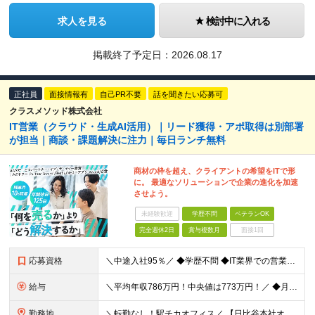
求人を見る
検討中に入れる
掲載終了予定日：2026.08.17
正社員
面接情報有
自己PR不要
話を聞きたい応募可
クラスメソッド株式会社
IT営業（クラウド・生成AI活用）｜リード獲得・アポ取得は別部署
が担当｜商談・課題解決に注力｜毎日ランチ無料
商材の枠を超え、クライアントの希望をITで形
に。 最適なソリューションで企業の進化を加速
させよう。
未経験歓迎
学歴不問
ベテランOK
完全週休2日
賞与複数月
面接1回
応募資格
＼中途入社95％／ ◆学歴不問 ◆IT業界での営業経験をお持ちの方（目安：3年以上）
給与
＼平均年収786万円！中央値は773万円！／ ◆月給 33.4万円～54.8万円＋賞与年2回 ※経験・スキルを考慮の上、優遇いたします ※上記金額には固定残業手当24～39時間分（6.4万円～14.3万円）が含まれています。超過分は別途支給いたします ※試用期間6ヶ月あり。期間中の給与・待遇の差異はありません
勤務地
＼転勤なし！駅チカオフィス／ 【日比谷本社オフィス】 東京都港区西新橋1-1-1 日比谷フォートタワー26階 (変更の範囲)上記を除く当社関連勤務地