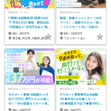
株式会社ミライル
株式会社One feat.
IT事務*未経験歓迎*残業10h以
動画・映像クリエイター（SNS
下*年休130日*服装・髪型自由
マーケ）／経験ゼロから一流へ
*AI研修あり*住宅手当あり*転勤
／フルリモートOK／月給30万
なし
円～／年休130日以上
250～450万円
300～1500万円
東京都_埼玉県_大阪府_新潟県_福岡県
フルリモートあり
株式会社コプロコンストラクション【東証プライム上場コプロ・ホールディングス子会社】
株式会社エスアイイー 【東京プロマーケット上場】
※サポート事務*未経験から月
ITサポート事務◆完全未経験
収37万円可♪専門スキルが身に
OK◆年休134日◆リモート
付く！Web面接＆リモート研修
OK◆残業月7h以下◆賞与年3回
も充実♪/a
◆5年目まで必ず昇給
300～1350万円
300～500万円