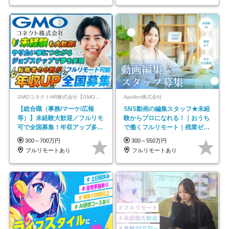
GMOコネクトHR株式会社【GMOインターネットグループ】
Apollon株式会社
【総合職（事務/マーケ/広報
SNS動画の編集スタッフ★未経
等）】未経験大歓迎／フルリモ
験からプロになれる！｜おうち
可で全国募集！年収アップ多数
で働くフルリモート｜残業ゼロ
★年休最大130日★
で18時退勤◎
300～700万円
300～550万円
フルリモートあり
フルリモートあり