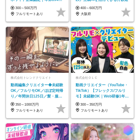
｜リモートOK
300～500万円
400～600万円
フルリモートあり
大阪府
株式会社トレンドクリエイト
株式会社ＯＬＣ
動画編集クリエイター◆未経験
動画クリエイター（YouTube・
OK／フルリモOK／ほぼ定時帰
TikTok）【フレックス/フルリ
り／年間休日125日／髪・服・
モ】未経験OK｜Web研修1年間
ネイル自由／副業OK
｜副業OK
350～1000万円
300～350万円
フルリモートあり
フルリモートあり