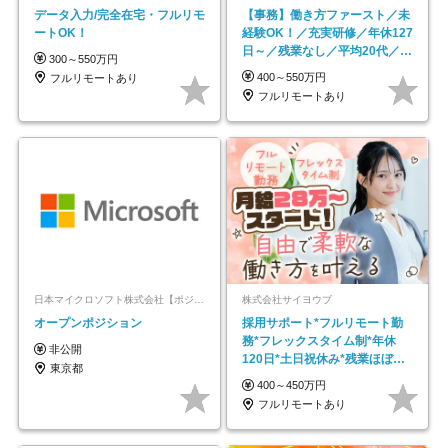
データ入力/完全在宅・フルリモ
【事務】働き方ファースト／未
ートOK！
経験OK！／充実研修／年休127
日～／残業なし／平均20代／リ
300～550万円
モートOK
400～550万円
フルリモートあり
フルリモートあり
日本マイクロソフト株式会社【ポジションマッチ登録】
株式会社サイヨウブ
オープンポジション
採用サポート*フルリモート勤
務*フレックスタイム制*年休
非公開
120日*土日祝休み*残業ほぼな
東京都
し*育児中社員8割以上
400～450万円
フルリモートあり