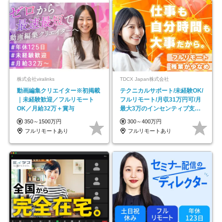
株式会社viralinks
TDCX Japan株式会社
動画編集クリエイター※初掲載
テクニカルサポート/未経験OK/
｜未経験歓迎／フルリモート
フルリモート/月収31万円可/月
OK／月給32万＋賞与
最大3万のインセンティブ支給/
平均年齢33歳
350～1500万円
300～400万円
フルリモートあり
フルリモートあり