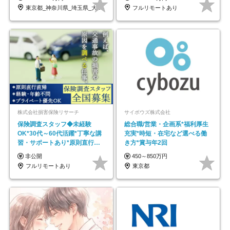
東京都_神奈川県_埼玉県_大阪府_愛知県…
フルリモートあり
株式会社損害保険リサーチ
サイボウズ株式会社
保険調査スタッフ◆未経験
総合職/営業・企画系*福利厚生
OK*30代～60代活躍*丁寧な講
充実*時短・在宅など選べる働
習・サポートあり*原則直行直
き方*賞与年2回
帰／全国募集・業務委託
非公開
450～850万円
フルリモートあり
東京都