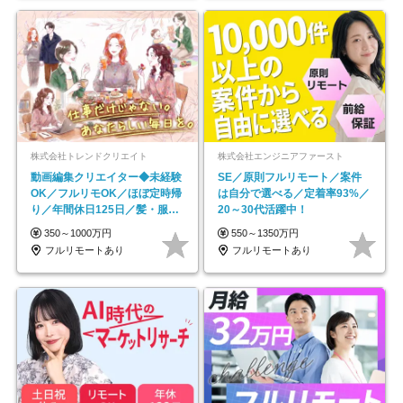
株式会社トレンドクリエイト
株式会社エンジニアファースト
動画編集クリエイター◆未経験
SE／原則フルリモート／案件
OK／フルリモOK／ほぼ定時帰
は自分で選べる／定着率93%／
り／年間休日125日／髪・服・
20～30代活躍中！
ネイル自由／副業OK
350～1000万円
550～1350万円
フルリモートあり
フルリモートあり