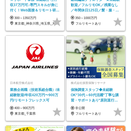
収37万円可♪専門スキルが身に
歓迎／フルリモOK／残業なし
付く！Web面接＆リモート研修
／年間休日125日／髪・服・ネ
も充実♪/a
イル自由／研修充実で安心
300～1350万円
350～1000万円
東京都_神奈川県_埼玉県_大阪府_愛知県…
フルリモートあり
日本航空株式会社
株式会社損害保険リサーチ
業務企画職（技術系総合職）/未
保険調査スタッフ◆未経験
経験歓迎/年収420万円〜900万
OK*30代～60代活躍*丁寧な講
円/リモートフレックス可
習・サポートあり*原則直行直
帰／全国募集・業務委託
400～900万円
非公開
東京都_千葉県
フルリモートあり