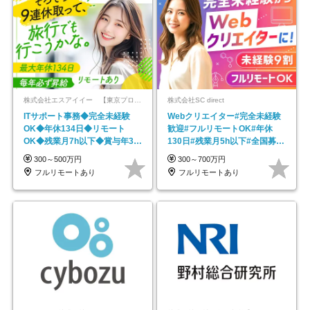
株式会社エスアイイー 【東京プロマーケット上場】
株式会社SC direct
ITサポート事務◆完全未経験
Webクリエイター#完全未経験
OK◆年休134日◆リモート
歓迎#フルリモートOK#年休
OK◆残業月7h以下◆賞与年3回
130日#残業月5h以下#全国募集
◆5年目まで必ず昇給
#最大1年の研修
300～500万円
300～700万円
フルリモートあり
フルリモートあり