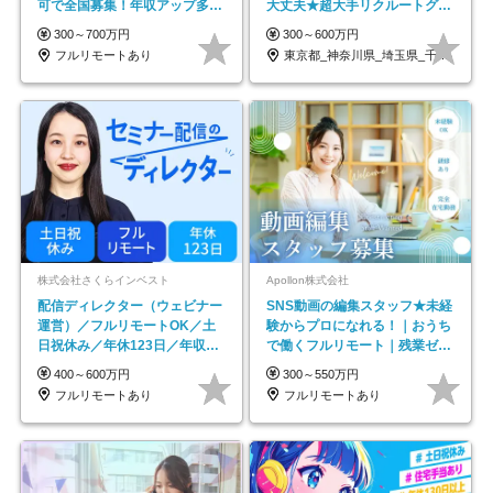
可で全国募集！年収アップ多数
大丈夫★超大手リクルートグル
★年休最大130日★
ープの正社員/sg
300～700万円
300～600万円
フルリモートあり
東京都_神奈川県_埼玉県_千葉県_大阪府…
株式会社さくらインベスト
Apollon株式会社
配信ディレクター（ウェビナー
SNS動画の編集スタッフ★未経
運営）／フルリモートOK／土
験からプロになれる！｜おうち
日祝休み／年休123日／年収
で働くフルリモート｜残業ゼロ
600万円可
で18時退勤◎
400～600万円
300～550万円
フルリモートあり
フルリモートあり