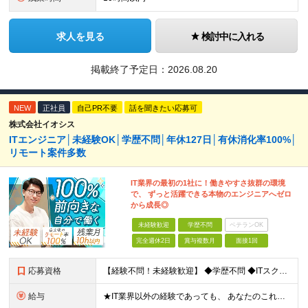
求人を見る
検討中に入れる
掲載終了予定日：2026.08.20
NEW
正社員
自己PR不要
話を聞きたい応募可
株式会社イオシス
ITエンジニア│未経験OK│学歴不問│年休127日│有休消化率100%│
リモート案件多数
IT業界の最初の1社に！働きやすさ抜群の環境
で、 ずっと活躍できる本物のエンジニアへゼロ
から成長◎
未経験歓迎
学歴不問
ベテランOK
完全週休2日
賞与複数月
面接1回
応募資格
【経験不問！未経験歓迎】 ◆学歴不問 ◆ITスクール受講・IT資格取得・独学など、何らかのIT学習経験をお持ちの方 ※実務経験は問いません ※IT未経験でも、自学や職業訓練など学習を始めている方を対象とした募集です ※IT未経験かつ学習経験のない方は、募集対象外となります ◆第二新卒・ブランクのある方も歓迎！ ◆過去の職歴や専門知識よりも「学び続ける意欲」と「エンジニアになりたいという意思」を重視しています 【こんな方にぴったり！】 ◆独学やスクールで学んだ知識を実務で活かしたい ◆未経験からエンジニアとしてキャリアをスタートしたい ◆研修・サポート体制が整った環境で成長したい ◆将来も役立つITスキルを身につけたい ◆オンサイト勤務にも柔軟に対応しながら経験を積みたい 【応募前にご確認ください】 プロジェクトによっては東京都内のお客様先へ定期的に出勤していただく場合があります そのため、東京都内への通勤が可能な方を応募対象としています なお、フルリモート勤務を確約とした募集ではありませんので、あらかじめご了承ください ※本転職で都内近郊に転居をご検討されている方は大歓迎です
給与
★IT業界以外の経験であっても、 あなたのこれまでの給与を考慮し面接時から額をご相談可能です！ ■未経験者 初年度想定月給 月給：255,000円～295,000円（年収:356万円～412万円以上） ※経験･能力だけでなく社会人経験や期待値を考慮して決定します ※上記の額にはみなし残業手当（月16～17時間分、3万6,000円～6万1,000円）を含む ※残業時間超過分は別途全額支給します ※通勤を伴う場合、上記給与に交通費を毎月追加 ※試用期間6ヶ月。その間は契約社員となりますが、給与・待遇に差異はありません ★社員の平均年収（役員を除く）★ 30代／617万円 40代／812万円 ≪月々の手当が豊富です≫ ★各種手当を合わせると、ほとんどの社員に【月額1万円以上】が支給されています！ ◆通信費補助（月5,000円） ◆光熱費補助（月5,000円） ◆健康増進手当（月5,000円） ◆精勤手当（月1万円） ◆退職金補助（月1万円、正社員化後に加入可能なiDeCo+）