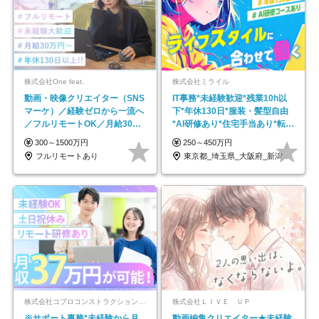
株式会社One feat.
株式会社ミライル
動画・映像クリエイター（SNS
IT事務*未経験歓迎*残業10h以
マーケ）／経験ゼロから一流へ
下*年休130日*服装・髪型自由
／フルリモートOK／月給30万
*AI研修あり*住宅手当あり*転勤
円～／年休130日以上
なし
300～1500万円
250～450万円
フルリモートあり
東京都_埼玉県_大阪府_新潟県_福岡県
株式会社コプロコンストラクション【東証プライム上場コプロ・ホールディングス子会社】
株式会社ＬＩＶＥ ＵＰ
※サポート事務*未経験から月
動画編集クリエイター★未経験