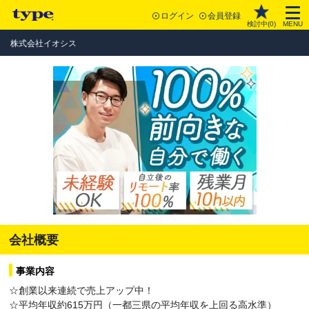
ログイン
会員登録
検討中(
0
)
MENU
株式会社イオシス
会社概要
事業内容
☆創業以来連続で売上アップ中！
☆平均年収約615万円（一都三県の平均年収を上回る高水準）