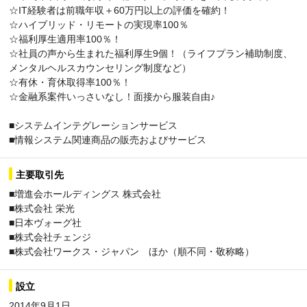
☆IT経験者は前職年収＋60万円以上の評価を確約！
☆ハイブリッド・リモートの実現率100％
☆福利厚生適用率100％！
☆社員の声から生まれた福利厚生9個！（ライフプラン補助制度、
メンタルヘルスカウンセリング制度など）
☆有休・育休取得率100％！
☆金融系案件いっさいなし！面接から服装自由♪
■システムインテグレーションサービス
■情報システム関連商品の販売およびサービス
主要取引先
■増進会ホールディングス 株式会社
■株式会社 栄光
■日本ヴォーグ社
■株式会社チェンジ
■株式会社ワークス・ジャパン ほか（順不同・敬称略）
設立
2014年9月1日