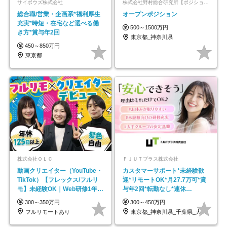
サイボウズ株式会社
株式会社野村総合研究所【ポジションマッチ登録】
総合職/営業・企画系*福利厚生
オープンポジション
充実*時短・在宅など選べる働
500～1500万円
き方*賞与年2回
東京都_神奈川県
450～850万円
東京都
株式会社ＯＬＣ
ＦＪＵＴプラス株式会社
動画クリエイター（YouTube・
カスタマーサポート*未経験歓
TikTok）【フレックス/フルリ
迎*リモートOK*月27.7万可*賞
モ】未経験OK｜Web研修1年間
与年2回*転勤なし*連休
｜副業OK
OK/ZE010232
300～350万円
300～450万円
フルリモートあり
東京都_神奈川県_千葉県_大阪府_愛知県…