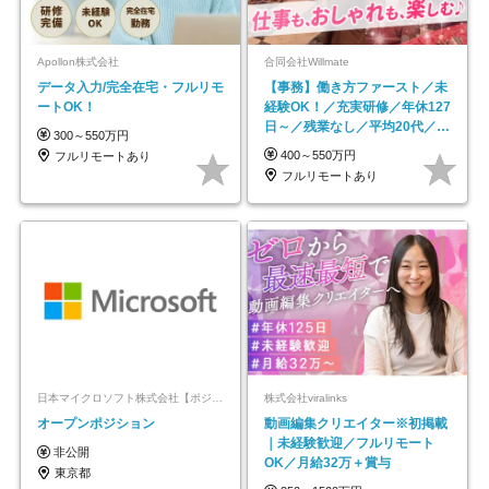
Apollon株式会社
合同会社Willmate
データ入力/完全在宅・フルリモ
【事務】働き方ファースト／未
ートOK！
経験OK！／充実研修／年休127
日～／残業なし／平均20代／リ
300～550万円
モートOK
400～550万円
フルリモートあり
フルリモートあり
日本マイクロソフト株式会社【ポジションマッチ登録】
株式会社viralinks
オープンポジション
動画編集クリエイター※初掲載
｜未経験歓迎／フルリモート
非公開
OK／月給32万＋賞与
東京都