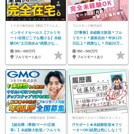
ミイダス株式会社【東証プライム上場パーソルグループ】
フルスタック株式会社
インサイドセールス【フルリモ
【IT事務】未経験大歓迎＊フル
ート/全国どこでも働ける】未経
リモート＊服装自由＊年休125
験OK*土日祝休み*残業少なめ*
日以上＊残業なし＊月給26万円
在宅勤務手当あり
以上
300～600万円
350～500万円
フルリモートあり
フルリモートあり
GMOコネクトHR株式会社【GMOインターネットグループ】
株式会社リクルートR&Dスタッフィング【リクルートグループ】
【総合職（事務/マーケ/広報
ITサポート★未経験歓迎★フリ
等）】未経験大歓迎／フルリモ
ーターOK!経歴は気にしなくて