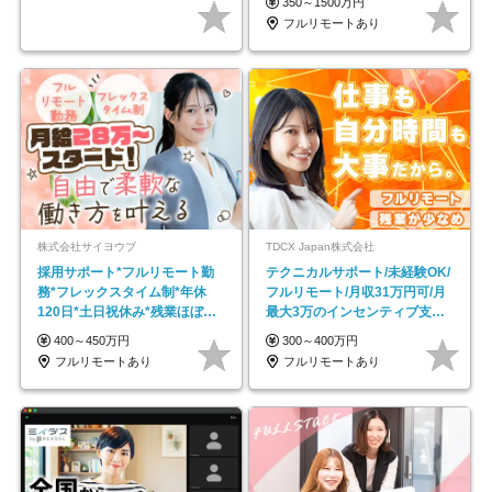
350～1500万円
フルリモートあり
株式会社サイヨウブ
TDCX Japan株式会社
採用サポート*フルリモート勤
テクニカルサポート/未経験OK/
務*フレックスタイム制*年休
フルリモート/月収31万円可/月
120日*土日祝休み*残業ほぼな
最大3万のインセンティブ支給/
し*育児中社員8割以上
平均年齢33歳
400～450万円
300～400万円
フルリモートあり
フルリモートあり