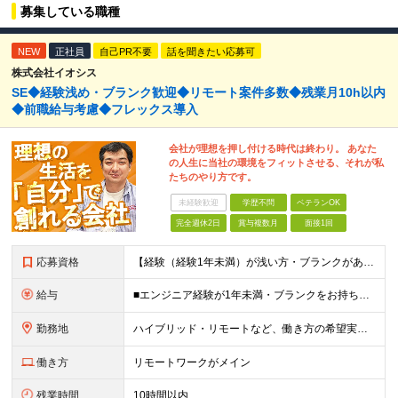
募集している職種
NEW
正社員
自己PR不要
話を聞きたい応募可
株式会社イオシス
SE◆経験浅め・ブランク歓迎◆リモート案件多数◆残業月10h以内
◆前職給与考慮◆フレックス導入
会社が理想を押し付ける時代は終わり。 あなた
の人生に当社の環境をフィットさせる、それが私
たちのやり方です。
未経験歓迎
学歴不問
ベテランOK
完全週休2日
賞与複数月
面接1回
応募資格
【経験（経験1年未満）が浅い方・ブランクがある方も大歓迎です！】 ◆学歴不問 ◆何かしらのIT業界でのご経験をお持ちの方 ┗エンジニア経験だけでなく、ITサポートなど職種は不問です！ ＜こんな方にピッタリ！＞ ◆会社に縛られず、自分らしい働き方を見つけたい ◆質問しやすい安心のサポート環境でリスタートしたい ◆柔軟な制度がある会社で、私生活も大切にしながら働きたい 【応募前にご確認ください】 プロジェクトによっては東京都内のお客様先へ定期的に出勤していただく場合があります そのため、東京都内への通勤が可能な方を応募対象としています なお、フルリモート勤務を確約とした募集ではありませんので、あらかじめご了承ください ※本転職で都内近郊に転居をご検討されている方は大歓迎です
給与
■エンジニア経験が1年未満・ブランクをお持ちの方 月給300,000円～320,000円（年収:420～448万円以上） ■1年以上のエンジニア経験をお持ちの方 月給320,000円～650,000円（年収:448～910万円以上） ★IT業界以外の経験であっても、 あなたのこれまでの給与を考慮し面接時から額をご相談可能です！ ※経験･能力だけでなく社会人経験や期待値を考慮して決定します ※上記の額にはみなし残業手当（月16～17時間分、3万6,000円～6万1,000円）を含む ※残業時間超過分は別途全額支給します ※通勤を伴う場合、上記給与に交通費を毎月追加 ※試用期間6ヶ月。その間は契約社員となりますが、給与・待遇に差異はありません ≪月々の手当が豊富です≫ ★各種手当を合わせると、ほとんどの社員に【月額1万円以上】が支給されています！ ◆通信費補助（月5,000円） ◆光熱費補助（月5,000円） ◆健康増進手当（月5,000円） ◆精勤手当（月1万円） ◆退職金補助（月1万円、正社員化後に加入可能なiDeCo+）
勤務地
ハイブリッド・リモートなど、働き方の希望実現率は100％！ ≪本社≫ 東京都豊島区東池袋3-2-3 第一主田ビル402号室 「晩ご飯は家族と一緒に食べたい」 島崎代表のそんなシンプルな想いから、当社のリモート体制はスタートしました。 ITエンジニアとしての特性を最大限に活かし、当社では2017年（コロナ前）からリモートワークを導入しています。 在宅勤務はスキルの低下が懸念されがちですが、当社では、現役エンジニアとして活躍する島崎が、エンジニアとしての市場価値を高めながら、日々の生活を充実させる“自由度の高い人材”へと育成します。最近では、野村不動産が手掛けるリモートオフィス管理システムのリプレイス案件にて、コンサルタントとしても従事しています。 もちろん、在宅勤務に伴う課題にも対応しています。通信費・光熱費・ディスプレイや椅子など業務用備品にかかる費用は、福利厚生の一環として会社が負担（昨年度実績：年間10万円）しています。 ※(変更の範囲)上記を除く当社関連勤務地
働き方
リモートワークがメイン
残業時間
10時間以内