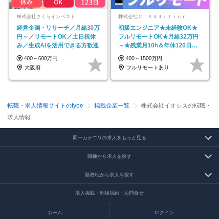
株式会社さくらインベスト
株式会社Ｃ Ａｄｄｉｔｉｏｎ
経営企画・リサーチ／月給30万
初級エンジニア★未経験OK★
円～／リモートOK／土日祝休
フルリモートOK★月給32万円
み／生成AIを活用できる方歓迎
～★残業月10h＆年休120日以
上★副業可
400～600万円
400～1500万円
大阪府
フルリモートあり
転職・求人情報サイトのtype
掲載企業一覧
株式会社イオシスの転職・
求人情報
同一カテゴリの求人をもっと見る
職種から求人を探す
勤務地から求人を探す
求人掲載・利用規約・お問合せ
ホーム
ログイン