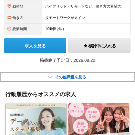
勤務地
ハイブリッド・リモートなど、働き方の希望実現率は100％！ ≪本社≫ 東京都豊島区東池袋3-2-3 第一主田ビル402号室 「晩ご飯は家族と一緒に食べたい」 島崎代表のそんなシンプルな想いから、当社のリモート体制はスタートしました。 ITエンジニアとしての特性を最大限に活かし、当社では2017年（コロナ前）からリモートワークを導入しています。 在宅勤務はスキルの低下が懸念されがちですが、当社では、現役エンジニアとして活躍する島崎が、エンジニアとしての市場価値を高めながら、日々の生活を充実させる“自由度の高い人材”へと育成します。最近では、野村不動産が手掛けるリモートオフィス管理システムのリプレイス案件にて、コンサルタントとしても従事しています。 もちろん、在宅勤務に伴う課題にも対応しています。通信費・光熱費・ディスプレイや椅子など業務用備品にかかる費用は、福利厚生の一環として会社が負担（昨年度実績：年間10万円）しています。 ※(変更の範囲)上記を除く当社関連勤務地
働き方
リモートワークがメイン
残業時間
10時間以内
求人を見る
検討中に入れる
掲載終了予定日：2026.08.20
その他職種を見る
行動履歴からオススメの求人