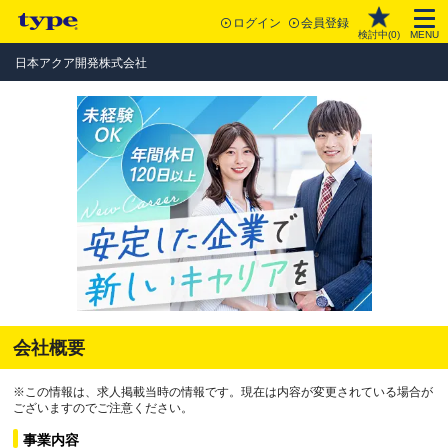
ログイン
会員登録
検討中(
0
)
MENU
日本アクア開発株式会社
会社概要
※この情報は、求人掲載当時の情報です。現在は内容が変更されている場合が
ございますのでご注意ください。
事業内容