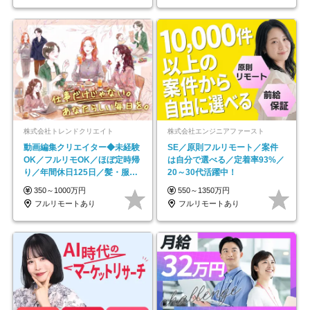
株式会社トレンドクリエイト
株式会社エンジニアファースト
動画編集クリエイター◆未経験
SE／原則フルリモート／案件
OK／フルリモOK／ほぼ定時帰
は自分で選べる／定着率93%／
り／年間休日125日／髪・服・
20～30代活躍中！
ネイル自由／副業OK
350～1000万円
550～1350万円
フルリモートあり
フルリモートあり