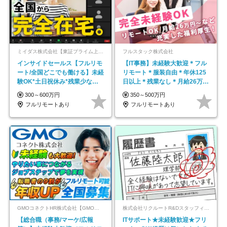
ミイダス株式会社【東証プライム上場パーソルグループ】
フルスタック株式会社
インサイドセールス【フルリモ
【IT事務】未経験大歓迎＊フル
ート/全国どこでも働ける】未経
リモート＊服装自由＊年休125
験OK*土日祝休み*残業少なめ*
日以上＊残業なし＊月給26万円
在宅勤務手当あり
以上
300～600万円
350～500万円
フルリモートあり
フルリモートあり
GMOコネクトHR株式会社【GMOインターネットグループ】
株式会社リクルートR&Dスタッフィング【リクルートグループ】
【総合職（事務/マーケ/広報
ITサポート★未経験歓迎★フリ