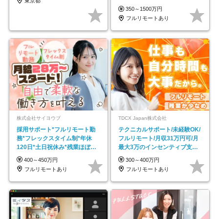
東京都
350～1500万円
フルリモートあり
株式会社サイヨウブ
TDCX Japan株式会社
採用サポート*フルリモート勤
テクニカルサポート/未経験OK/
務*フレックスタイム制*年休
フルリモート/月収31万円可/月
120日*土日祝休み*残業ほぼな
最大3万のインセンティブ支給/
し*育児中社員8割以上
平均年齢33歳
400～450万円
300～400万円
フルリモートあり
フルリモートあり