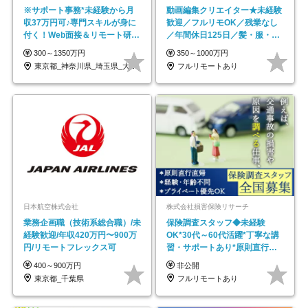
※サポート事務*未経験から月
動画編集クリエイター★未経験
収37万円可♪専門スキルが身に
歓迎／フルリモOK／残業なし
付く！Web面接＆リモート研修
／年間休日125日／髪・服・ネ
も充実♪/a
イル自由／研修充実で安心
300～1350万円
350～1000万円
東京都_神奈川県_埼玉県_大阪府_愛知県…
フルリモートあり
日本航空株式会社
株式会社損害保険リサーチ
業務企画職（技術系総合職）/未
保険調査スタッフ◆未経験
経験歓迎/年収420万円〜900万
OK*30代～60代活躍*丁寧な講
円/リモートフレックス可
習・サポートあり*原則直行直
帰／全国募集・業務委託
400～900万円
非公開
東京都_千葉県
フルリモートあり