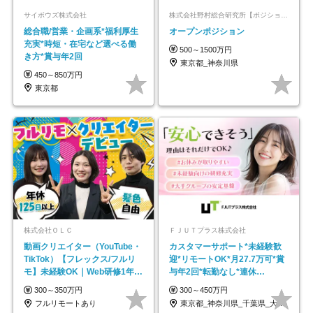
サイボウズ株式会社
株式会社野村総合研究所【ポジションマッチ登録】
総合職/営業・企画系*福利厚生
オープンポジション
充実*時短・在宅など選べる働
500～1500万円
き方*賞与年2回
東京都_神奈川県
450～850万円
東京都
株式会社ＯＬＣ
ＦＪＵＴプラス株式会社
動画クリエイター（YouTube・
カスタマーサポート*未経験歓
TikTok）【フレックス/フルリ
迎*リモートOK*月27.7万可*賞
モ】未経験OK｜Web研修1年間
与年2回*転勤なし*連休
｜副業OK
OK/ZE010232
300～350万円
300～450万円
フルリモートあり
東京都_神奈川県_千葉県_大阪府_愛知県…