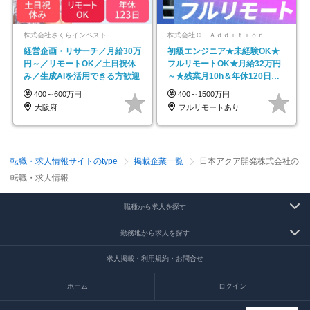
株式会社さくらインベスト
株式会社Ｃ Ａｄｄｉｔｉｏｎ
経営企画・リサーチ／月給30万
初級エンジニア★未経験OK★
円～／リモートOK／土日祝休
フルリモートOK★月給32万円
み／生成AIを活用できる方歓迎
～★残業月10h＆年休120日以
上★副業可
400～600万円
400～1500万円
大阪府
フルリモートあり
転職・求人情報サイトのtype
掲載企業一覧
日本アクア開発株式会社の
転職・求人情報
職種から求人を探す
勤務地から求人を探す
求人掲載・利用規約・お問合せ
ホーム
ログイン