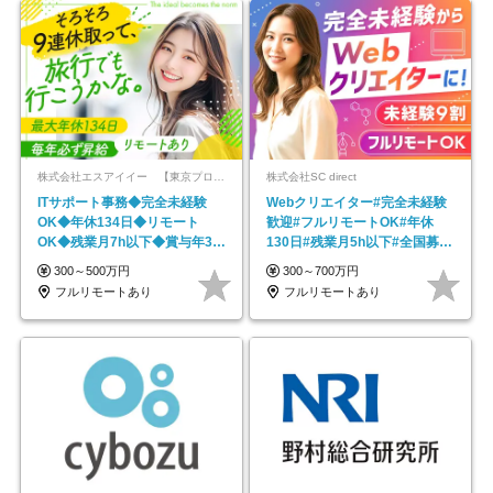
株式会社エスアイイー 【東京プロマーケット上場】
株式会社SC direct
ITサポート事務◆完全未経験
Webクリエイター#完全未経験
OK◆年休134日◆リモート
歓迎#フルリモートOK#年休
OK◆残業月7h以下◆賞与年3回
130日#残業月5h以下#全国募集
◆5年目まで必ず昇給
#最大1年の研修
300～500万円
300～700万円
フルリモートあり
フルリモートあり