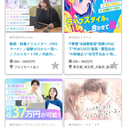
株式会社One feat.
株式会社ミライル
動画・映像クリエイター（SNS
IT事務*未経験歓迎*残業10h以
マーケ）／経験ゼロから一流へ
下*年休130日*服装・髪型自由
／フルリモートOK／月給30万
*AI研修あり*住宅手当あり*転勤
円～／年休130日以上
なし
300～1500万円
250～450万円
フルリモートあり
東京都_埼玉県_大阪府_新潟県_福岡県
株式会社コプロコンストラクション【東証プライム上場コプロ・ホールディングス子会社】
株式会社ＬＩＶＥ ＵＰ