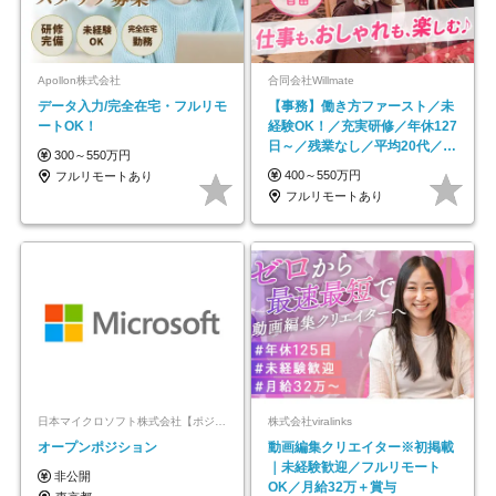
Apollon株式会社
合同会社Willmate
データ入力/完全在宅・フルリモ
【事務】働き方ファースト／未
ートOK！
経験OK！／充実研修／年休127
日～／残業なし／平均20代／リ
300～550万円
モートOK
400～550万円
フルリモートあり
フルリモートあり
日本マイクロソフト株式会社【ポジションマッチ登録】
株式会社viralinks
オープンポジション
動画編集クリエイター※初掲載
｜未経験歓迎／フルリモート
非公開
OK／月給32万＋賞与