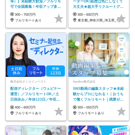
等）】未経験大歓迎／フルリモ
ーターOK!経歴は気にしなくて
可で全国募集！年収アップ多数
大丈夫★超大手リクルートグル
★年休最大130日★
ープの正社員/sg
300～700万円
300～600万円
フルリモートあり
東京都_神奈川県_埼玉県_千葉県_大阪府…
株式会社さくらインベスト
Apollon株式会社
配信ディレクター（ウェビナー
SNS動画の編集スタッフ★未経
運営）／フルリモートOK／土
験からプロになれる！｜おうち
日祝休み／年休123日／年収
で働くフルリモート｜残業ゼロ
600万円可
で18時退勤◎
400～600万円
300～550万円
フルリモートあり
フルリモートあり