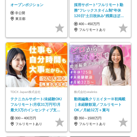
オープンポジション
採用サポート*フルリモート勤
務*フレックスタイム制*年休
非公開
120日*土日祝休み*残業ほぼな
東京都
し*育児中社員8割以上
400～450万円
フルリモートあり
TDCX Japan株式会社
株式会社viralinks
テクニカルサポート/未経験OK/
動画編集クリエイター※初掲載
フルリモート/月収31万円可/月
｜未経験歓迎／フルリモート
最大3万のインセンティブ支給/
OK／月給32万＋賞与
平均年齢33歳
300～400万円
350～1500万円
フルリモートあり
フルリモートあり