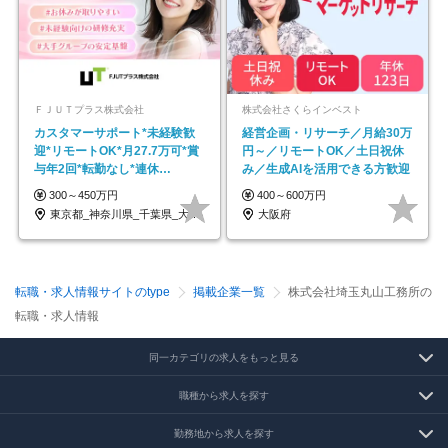
ＦＪＵＴプラス株式会社
株式会社さくらインベスト
カスタマーサポート*未経験歓
経営企画・リサーチ／月給30万
迎*リモートOK*月27.7万可*賞
円～／リモートOK／土日祝休
与年2回*転勤なし*連休
み／生成AIを活用できる方歓迎
OK/ZE010232
300～450万円
400～600万円
東京都_神奈川県_千葉県_大阪府_愛知県…
大阪府
転職・求人情報サイトのtype
掲載企業一覧
株式会社埼玉丸山工務所の
転職・求人情報
同一カテゴリの求人をもっと見る
職種から求人を探す
勤務地から求人を探す