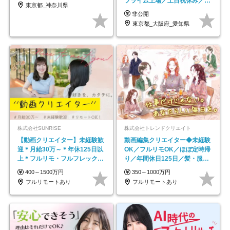
プライム上場／土日祝休み／東
東京都_神奈川県
京・大阪・名古屋
非公開
東京都_大阪府_愛知県
株式会社SUNRISE
株式会社トレンドクリエイト
【動画クリエイター】未経験歓
動画編集クリエイター◆未経験
迎＊月給30万～＊年休125日以
OK／フルリモOK／ほぼ定時帰
上＊フルリモ・フルフレックス
り／年間休日125日／髪・服・
◆10名の採用が決定◆
ネイル自由／副業OK
400～1500万円
350～1000万円
フルリモートあり
フルリモートあり