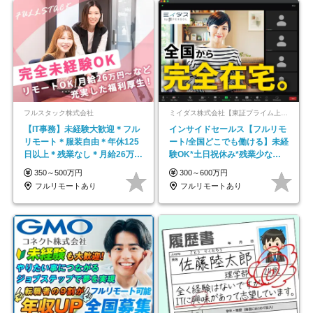
フルスタック株式会社
ミイダス株式会社【東証プライム上場パーソルグループ】
【IT事務】未経験大歓迎＊フル
インサイドセールス【フルリモ
リモート＊服装自由＊年休125
ート/全国どこでも働ける】未経
日以上＊残業なし＊月給26万円
験OK*土日祝休み*残業少なめ*
以上
在宅勤務手当あり
350～500万円
300～600万円
フルリモートあり
フルリモートあり