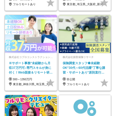
フルリモートあり
東京都_埼玉県_大阪府_新潟県_福岡県
株式会社コプロコンストラクション【東証プライム上場コプロ・ホールディングス子会社】
株式会社損害保険リサーチ
※サポート事務*未経験から月
保険調査スタッフ◆未経験
収37万円可♪専門スキルが身に
OK*30代～60代活躍*丁寧な講
付く！Web面接＆リモート研修
習・サポートあり*原則直行直
も充実♪/a
帰／全国募集・業務委託
300～1350万円
非公開
東京都_神奈川県_埼玉県_大阪府_愛知県…
フルリモートあり