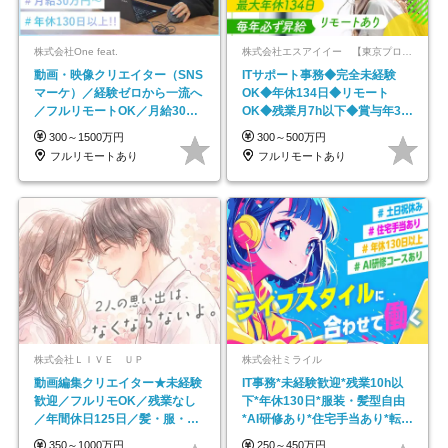
株式会社One feat.
株式会社エスアイイー 【東京プロマーケット上場】
動画・映像クリエイター（SNS
ITサポート事務◆完全未経験
マーケ）／経験ゼロから一流へ
OK◆年休134日◆リモート
／フルリモートOK／月給30万
OK◆残業月7h以下◆賞与年3回
円～／年休130日以上
◆5年目まで必ず昇給
300～1500万円
300～500万円
フルリモートあり
フルリモートあり
株式会社ＬＩＶＥ ＵＰ
株式会社ミライル
動画編集クリエイター★未経験
IT事務*未経験歓迎*残業10h以
歓迎／フルリモOK／残業なし
下*年休130日*服装・髪型自由
／年間休日125日／髪・服・ネ
*AI研修あり*住宅手当あり*転勤
イル自由／研修充実で安心
なし
350～1000万円
250～450万円