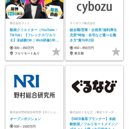
株式会社ＯＬＣ
サイボウズ株式会社
動画クリエイター（YouTube・
総合職/営業・企画系*福利厚生
TikTok）【フレックス/フルリ
充実*時短・在宅など選べる働
モ】未経験OK｜Web研修1年間
き方*賞与年2回
｜副業OK
300～350万円
450～850万円
フルリモートあり
東京都
株式会社野村総合研究所【ポジションマッチ登録】
株式会社ぐるなび （東証スタンダード上場）
オープンポジション
【WEB集客プランナー】未経
験歓迎／フルリモートメイン／
500～1500万円