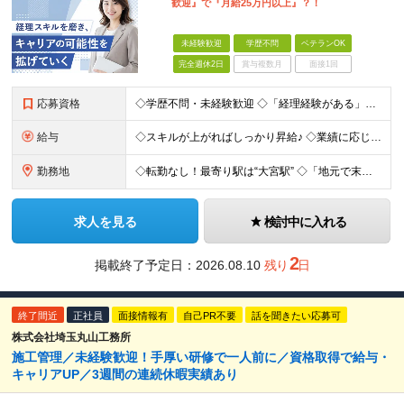
歓迎』で『月給25万円以上』？！
未経験歓迎
学歴不問
ベテランOK
完全週休2日
賞与複数月
面接1回
応募資格
◇学歴不問・未経験歓迎 ◇「経理経験がある」「建設業界、不動産業界経験がある」という方は優遇！ 人柄重視の採用です♪ ￣￣￣￣￣￣￣￣￣￣ さまざまな部署内で連携をする仕事なので、 「話すのが好き」「コミュニケーションが得意」 「お客様、地主様、オーナー様を念頭において行動できる」 という方は特に歓迎しています♪
給与
◇スキルが上がればしっかり昇給♪ ◇業績に応じて賞与も支給中♪ ・経験者・幹部候補の方 月給30万円～40万円＋業績賞与＋各種手当 ※経験などを考慮して決定します ・未経験の方 月給25万円～30万円＋業績賞与＋各種手当 ※経験などを考慮して決定します
勤務地
◇転勤なし！最寄り駅は“大宮駅” ◇「地元で末永くはたらきたい」という方歓迎♪ 本社／埼玉県さいたま市大宮区大成町1-518-2
求人を見る
検討中に入れる
2
掲載終了予定日：2026.08.10
残り
日
終了間近
正社員
面接情報有
自己PR不要
話を聞きたい応募可
株式会社埼玉丸山工務所
施工管理／未経験歓迎！手厚い研修で一人前に／資格取得で給与・
キャリアUP／3週間の連続休暇実績あり