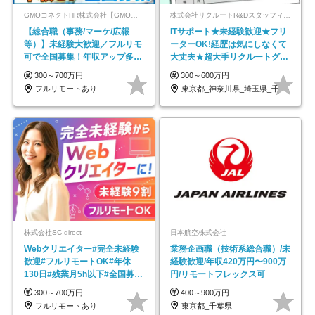
GMOコネクトHR株式会社【GMOインターネットグループ】
株式会社リクルートR&Dスタッフィング【リクルートグループ】
【総合職（事務/マーケ/広報
ITサポート★未経験歓迎★フリ
等）】未経験大歓迎／フルリモ
ーターOK!経歴は気にしなくて
可で全国募集！年収アップ多数
大丈夫★超大手リクルートグル
★年休最大130日★
ープの正社員/sg
300～700万円
300～600万円
フルリモートあり
東京都_神奈川県_埼玉県_千葉県_大阪府…
株式会社SC direct
日本航空株式会社
Webクリエイター#完全未経験
業務企画職（技術系総合職）/未
歓迎#フルリモートOK#年休
経験歓迎/年収420万円〜900万
130日#残業月5h以下#全国募集
円/リモートフレックス可
#最大1年の研修
300～700万円
400～900万円
フルリモートあり
東京都_千葉県