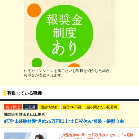
住宅やマンションを建てたいお客様を紹介した場合、
報奨金が支給されます。
募集している職種
終了間近
正社員
面接情報有
自己PR不要
話を聞きたい応募可
株式会社埼玉丸山工務所
経理*未経験歓迎*月給25万円以上*土日祝休み*服装・髪型自由
＼大型連休年3回・土日祝休み／ なのに『未経験