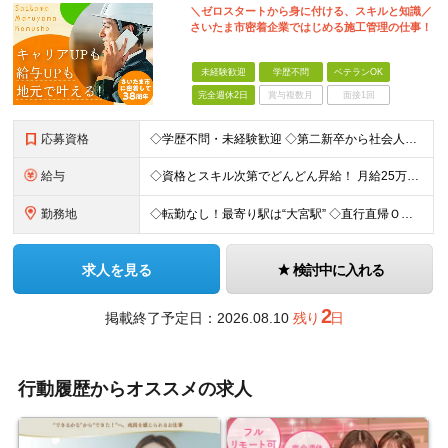
＼ゼロスタートから身に付ける、スキルと知識／
さいたま市密着企業ではじめる施工管理の仕事！
未経験歓迎
学歴不問
ベテランOK
完全週休2日
賞与複数月
面接1回
応募資格
◇学歴不問・未経験歓迎 ◇第二新卒から社会人歴20年以上の方まで歓迎 ◇第二新卒、社会人歴10年以上の方、ブランク歓迎 ＼こんな方はより歓迎しています／ ・建築系の専攻出身または、建築現場でのご経験をお持ちの方 ・PCスキルをお持ちの方（Officeソフトが使える程度でOK） ・建築施工管理士等を目指している方 ・現場代理人を目指したい方
給与
◇資格とスキル次第でどんどん昇給！ 月給25万円～35万円＋賞与＋各種手当 ※経験などを考慮して決定します ※上記は未経験スタートの月給 月給43万円～58万円＋賞与＋各種手当 ※経験などを考慮して決定します ※上記は経験者の月給 ≪役職については資格を重視≫ 「○○の資格を持っていれば等級上がる」 という明確な評価基準があります。 そのため、 施工管理技士や建築士を保持している方であれば スピーディーなキャリアUPが可能！ 資格の取得支援も行っておりますので、 活用しながら出世を目指しましょう。
勤務地
◇転勤なし！最寄り駅は“大宮駅” ◇直行直帰ＯＫ！出社、帰社は任意です ◇基本的に出張はありません ◇東京都内、埼玉市内の建築現場中心 本社／埼玉県さいたま市大宮区大成町1-518-2
求人を見る
検討中に入れる
2
掲載終了予定日：2026.08.10
残り
日
行動履歴からオススメの求人