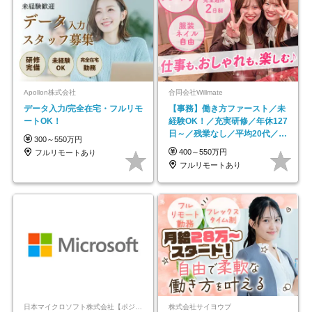
Apollon株式会社
合同会社Willmate
データ入力/完全在宅・フルリモ
【事務】働き方ファースト／未
ートOK！
経験OK！／充実研修／年休127
日～／残業なし／平均20代／リ
300～550万円
モートOK
400～550万円
フルリモートあり
フルリモートあり
日本マイクロソフト株式会社【ポジションマッチ登録】
株式会社サイヨウブ