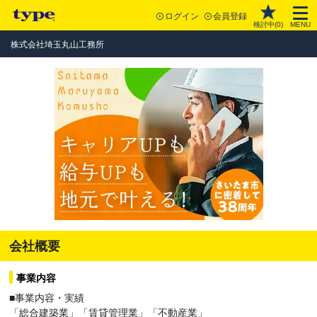
ログイン
会員登録
検討中(
0
)
MENU
株式会社埼玉丸山工務所
会社概要
事業内容
■事業内容・実績
「総合建築業」「賃貸管理業」「不動産業」