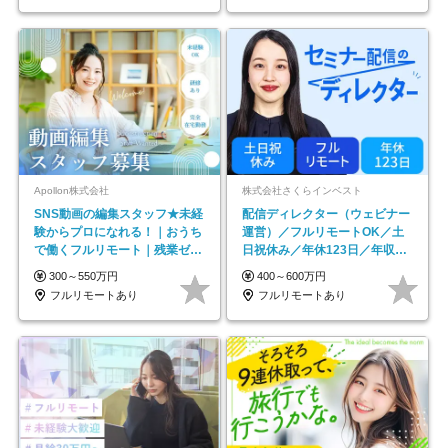
Apollon株式会社
株式会社さくらインベスト
SNS動画の編集スタッフ★未経
配信ディレクター（ウェビナー
験からプロになれる！｜おうち
運営）／フルリモートOK／土
で働くフルリモート｜残業ゼロ
日祝休み／年休123日／年収
で18時退勤◎
600万円可
300～550万円
400～600万円
フルリモートあり
フルリモートあり