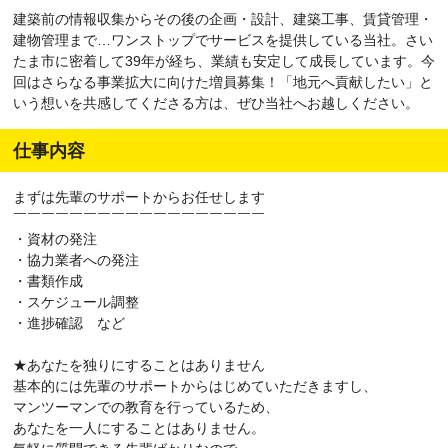
建築前の情報収集からその後の企画・設計、建築工事、賃貸管理・
建物管理まで…ワンストップでサービスを提供している当社。さい
たま市に密着して39年が経ち、業績も安定して成長しています。今
回はさらなる事業拡大に向けた増員募集！「地元へ貢献したい」と
いう想いを共感してくださる方は、ぜひ当社へお越しください。
仕事内容
まずは先輩のサポートからお任せします
￣￣￣￣￣￣￣￣￣￣￣￣￣￣￣￣￣￣
・資材の発注
・協力業者への発注
・書類作成
・スケジュール調整
・進捗確認 など
★あなたを独りにすることはありません
基本的には先輩のサポートからはじめていただきますし、
マンツーマンでの教育を行っているため、
あなたを一人にすることはありません。