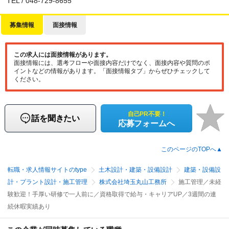
TEL / 048-729-8655
募集情報
面接情報
この求人には面接情報があります。
面接情報には、選考フローや面接内容だけでなく、面接内容や質問のポ
イントなどの情報があります。「面接情報タブ」からぜひチェックして
ください。
自己PR不要！
話を聞きたい
応募フォームへ
このページのTOPへ▲
転職・求人情報サイトのtype
土木設計・建築・設備設計
建築・設備設
計・プラント設計・施工管理
株式会社埼玉丸山工務所
施工管理／未経
験歓迎！手厚い研修で一人前に／資格取得で給与・キャリアUP／3週間の連
続休暇実績あり