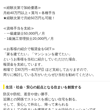
≪経験次第で加給優遇≫
月給40万円以上＋賞与＋各種手当
★経験次第で月給50万円も可能！
≪資格手当を支給≫
・一級建築士50,000円／月
・1級施工管理技士20,000円／月
≪お客様の紹介で報奨金をGET≫
「家を建てたい」「マンションを建てたい」
というお客様を当社に紹介していただけた場合、
報奨金を支給しています。
相場で【30万円～40万円】ほど支給しておりますので、
周りに検討している方がいたらぜひ当社を勧めてください。
生活・社会・安心の起点となる住まいを創造する
防災や防犯、遮音や使い勝手、
近隣との関係でストレスを感じない住宅を創る。
そして、安心して外出し、帰って来られる
起点としての住まいを建築することが当社のミッションです。