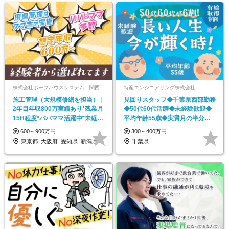
株式会社ホープハウスシステム 関西支社
特産エンジニアリング株式会社
施工管理（大規模修繕を担当）｜
見回りスタッフ◆千葉県西部勤務
2年目年収800万実績あり*残業月
◆50代60代活躍◆未経験歓迎◆
15H程度*パパママ活躍中*未経験
平均年齢55歳◆実質月の半分休
OK
みも可◆賞与年2回
600～900万円
300～400万円
東京都_大阪府_愛知県_新潟県_石川県_…
千葉県