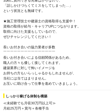
気軽に質問できる先輩ばかりなので、
「話しかけづらくてミスをしてしまった…」
という状況とも無縁です。
★施工管理技士や建築士の資格取得も支援中！
資格の取得が給与・キャリアUPにつながります。
取得に向けた支援もしているので、
ぜひチャレンジしてください！
長いお付き合いの協力業者が多数
￣￣￣￣￣￣￣￣￣￣￣￣￣￣￣
長いお付き合いによる信頼関係があるため、
職人の方々も優しく接してくれます。
建築業界に対して怖いイメージを
お持ちの方もいらっしゃるかもしれませんが、
当社には当てはまりません。
お互いに助け合って仕事を進めていきましょう。
しっかり稼げる体制を構築
≪未経験でも月収30万円以上可≫
月給25万円＋賞与＋各種手当