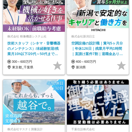
株式会社 映像機器システム社
株式会社新潟日立
技術スタッフ（シネマ・音響機器
空調設備の設計職｜賞与5ヶ月分
のメンテナンス）/未経験歓迎/残
｜年休126日｜残業月平均1時間
業月10h以下/20代～50代まで活
｜直請け案件7割｜退職金あり｜
躍/転勤無し
フレックスあり
300～600万円
400～600万円
東京都_千葉県
新潟県
株式会社ヤスナミ測量設計
千葉住設株式会社