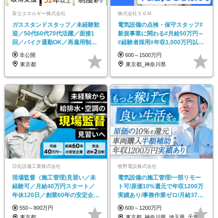
富士エネルギー株式会社
株式会社ＳＧＭ
ガススタンドスタッフ／未経験歓
電気設備の点検・保守スタッフ#
迎／50代60代70代活躍／面接1
新規事業に関わる#月給50万円～
回／バイク通勤OK／再雇用制度
#経験者採用#年収1,000万円以上
あり／賞与年2回
も可
非公開
600～1500万円
東京都
東京都_神奈川県
日化設備工業株式会社
牧野電設株式会社
現場監督（施工管理)見習い／未
電気設備の施工管理/一部リモー
経験可／月給40万円スタート／
ト可/原価10%還元で年収1200万
年休120日／創業60年の安定企業
実績あり/事務作業ゼロ/月給37万
／賞与年2回
円～
550～800万円
600～1200万円
東京都
東京都_神奈川県_埼玉県_千葉県