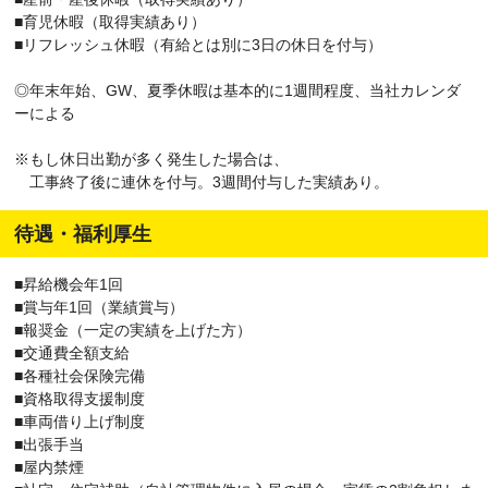
■育児休暇（取得実績あり）
■リフレッシュ休暇（有給とは別に3日の休日を付与）
◎年末年始、GW、夏季休暇は基本的に1週間程度、当社カレンダ
ーによる
※もし休日出勤が多く発生した場合は、
工事終了後に連休を付与。3週間付与した実績あり。
待遇・福利厚生
■昇給機会年1回
■賞与年1回（業績賞与）
■報奨金（一定の実績を上げた方）
■交通費全額支給
■各種社会保険完備
■資格取得支援制度
■車両借り上げ制度
■出張手当
■屋内禁煙