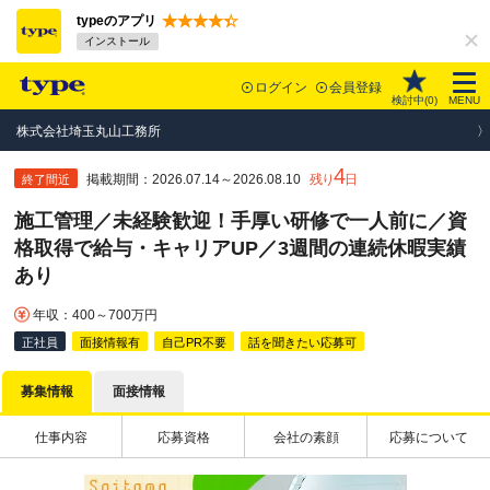
typeのアプリ
インストール
ログイン
会員登録
検討中(
0
)
MENU
株式会社埼玉丸山工務所
4
掲載期間：2026.07.14～2026.08.10
残り
日
終了間近
施工管理／未経験歓迎！手厚い研修で一人前に／資
格取得で給与・キャリアUP／3週間の連続休暇実績
あり
年収：400～700万円
正社員
面接情報有
自己PR不要
話を聞きたい応募可
募集情報
面接情報
仕事内容
応募資格
会社の素顔
応募について