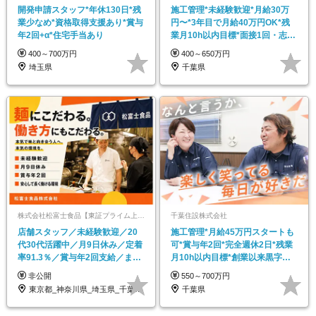
開発申請スタッフ*年休130日*残
施工管理*未経験歓迎*月給30万
業少なめ*資格取得支援あり*賞与
円〜*3年目で月給40万円OK*残
年2回+α*住宅手当あり
業月10h以内目標*面接1回・志望
動機不問
400～700万円
400～650万円
埼玉県
千葉県
株式会社松富士食品【東証プライム上場グループ】
千葉住設株式会社
店舗スタッフ／未経験歓迎／20
施工管理*月給45万円スタートも
代30代活躍中／月9日休み／定着
可*賞与年2回*完全週休2日*残業
率91.3％／賞与年2回支給／まか
月10h以内目標*創業以来黒字経
ない有
営【千葉】
非公開
550～700万円
東京都_神奈川県_埼玉県_千葉県_大阪府…
千葉県