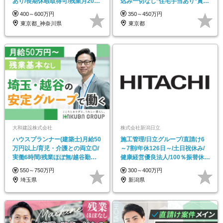
あり/長期休暇取得可/残業月20h
込み一切なし*住宅手当あり*賞与
程
年2回
400～600万円
350～450万円
東京都_神奈川県
東京都
大和建設株式会社
株式会社新潟日立
ハウスプランナー(建築士)月給50
施工管理/日立グループ/直請け6
万円以上/育児・介護との両立◎/
～7割/年休126日～/土日祝休み/
実働6時間/残業ほぼ無/越谷勤務/
健康経営優良法人/100％振替休日
週休2日制
を取得可
550～750万円
300～400万円
埼玉県
新潟県