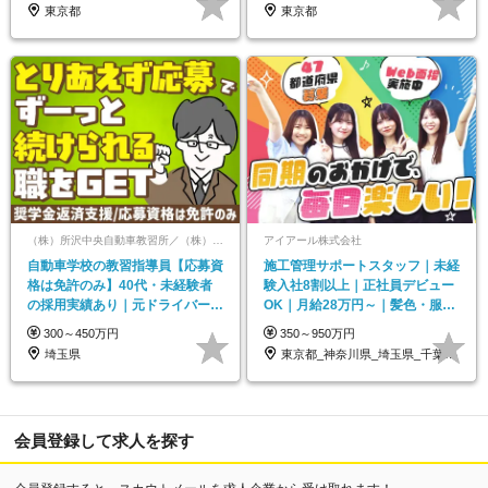
東京都
東京都
（株）所沢中央自動車教習所／（株）南横浜自動車学校／（株）新神戸ドライヴィングスクール【合同募集】
アイアール株式会社
自動車学校の教習指導員【応募資
施工管理サポートスタッフ｜未経
格は免許のみ】40代・未経験者
験入社8割以上｜正社員デビュー
の採用実績あり｜元ドライバーも
OK｜月給28万円～｜髪色・服装
活躍中｜住宅手当あり
自由｜年休125日
300～450万円
350～950万円
埼玉県
東京都_神奈川県_埼玉県_千葉県_大阪府…
会員登録して求人を探す