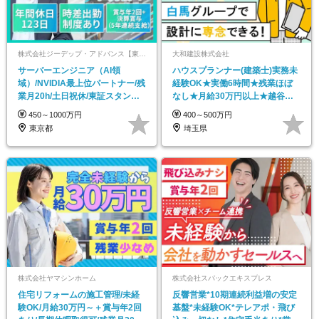
株式会社ジーデップ・アドバンス【東証スタンダード市場】
大和建設株式会社
サーバーエンジニア（AI領
ハウスプランナー(建築士)実務未
域）/NVIDIA最上位パートナー/残
経験OK★実働6時間★残業ほぼ
業月20h/土日祝休/東証スタンダ
なし★月給30万円以上★越谷勤
ード上場
務★週休2日制
450～1000万円
400～500万円
東京都
埼玉県
株式会社ヤマシンホーム
株式会社スパックエキスプレス
住宅リフォームの施工管理/未経
反響営業*10期連続利益増の安定
験OK/月給30万円～＋賞与年2回
基盤*未経験OK*テレアポ・飛び