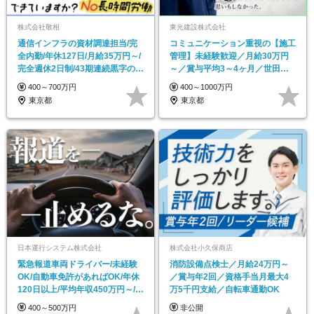
株式会社敬相
東光建設株式会社
通信インフラの資材調達担当/完
コミュニケーション重視の【施工
全内勤/年休127日/月給35万円～/
管理】未経験歓迎／月給30万円
完全週休2日制/43期連続黒字の安
～／賞与平均3～4ヶ月／世田谷
定経営
エリア中心の安定企業
400～700万円
400～1000万円
東京都
東京都
日本運行システム株式会社
株式会社小久保商店
緊急報道車両ドライバー/未経験
消防設備点検士／月給24万円～
OK/自動車免許があればOK/年休
／賞与年2回／資格手当月最大4
120日以上/平均年収450万円～/完
万5千円支給／自転車通勤OK
休2日
400～500万円
非公開