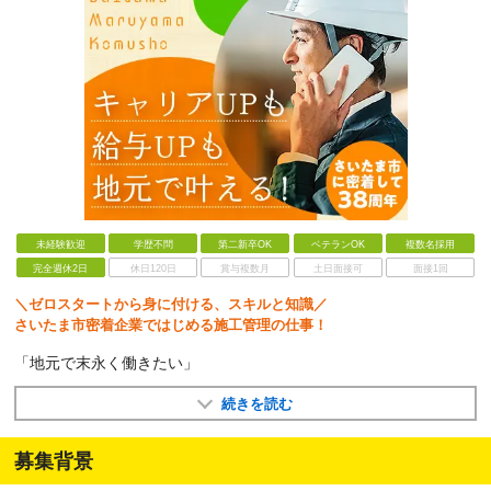
未経験歓迎
学歴不問
第二新卒OK
ベテランOK
複数名採用
完全週休2日
休日120日
賞与複数月
土日面接可
面接1回
＼ゼロスタートから身に付ける、スキルと知識／
さいたま市密着企業ではじめる施工管理の仕事！
「地元で末永く働きたい」
続きを読む
募集背景