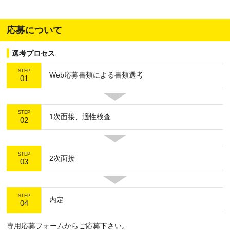
応募について
選考プロセス
STEP
Web応募書類による書類選考
01
STEP
1次面接、適性検査
02
STEP
2次面接
03
STEP
内定
04
専用応募フォームからご応募下さい。