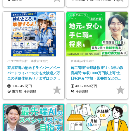
ハコブ株式会社 本社管理部門
坂本建設株式会社
家具家電の配送ドライバー／ペー
施工管理*未経験歓迎*1～3年の教
パードライバーの方も大歓迎／万
育期間*年収1000万円以上可*土
全の研修体制あり／まずはカジュ
日祝休み*学校・図書館などの公
アル面談もOK
共工事中心
350～450万円
400～1050万円
東京都_神奈川県
神奈川県