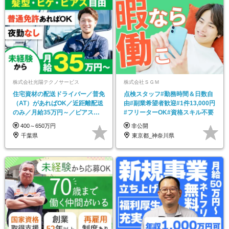
株式会社光陽テクノサービス
株式会社ＳＧＭ
住宅資材の配送ドライバー／普免
点検スタッフ#勤務時間＆日数自
（AT）があればOK／近距離配送
由#副業希望者歓迎#1件13,000円
のみ／月給35万円～／ピアス・
#フリーターOK#資格スキル不要
ヒゲ・髪型自由！
400～650万円
非公開
千葉県
東京都_神奈川県