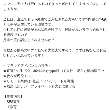
エンジニア求人は沢山あるのできっと迷われてしまうのではないで
しょうか。
当社は、直近でもtype経由でご入社された方もいて平均年齢は24歳
と若手が活躍している環境です。
少しでもITに興味があれば未経験でも、経験が浅い方でも始められ
る環境ですので
是非一度お話ししてみませんか？
複数ある候補の中の１社でも大丈夫ですので、まずはあなたとお会
いしたいと思っています！
～プラウドアドバンスの特徴～
★直近2ヶ月で20～30代4名がtype経由で入社！現在も積極採用中
★代表が現役エンジニア
★リモート案件は6割超！フルリモートも可能
★残業ほぼナシ！プライベートも大切に働ける
【事業内容】
・SES事業
・IT教育