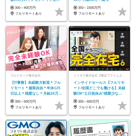
平均年齢33歳
300～400万円
350～1500万円
フルリモートあり
フルリモートあり
フルスタック株式会社
ミイダス株式会社【東証プライム上場パーソルグループ】
【IT事務】未経験大歓迎＊フル
インサイドセールス【フルリモ
リモート＊服装自由＊年休125
ート/全国どこでも働ける】未経
日以上＊残業なし＊月給26万円
験OK*土日祝休み*残業少なめ*
以上
在宅勤務手当あり
350～500万円
300～600万円
フルリモートあり
フルリモートあり