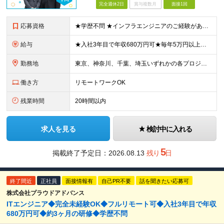
完全週休2日
賞与複数月
面接1回
応募資格
★学歴不問 ★インフラエンジニアのご経験がある方 ★ブランクをお持ちの方もぜひご応募ください 【こんな方にピッタリです】 ■現場の第一線で活躍しながら、代表と一緒に「会社づくり」も楽しんでみたい方 ■堅苦しい管理職ではなく、プレイングマネージャーとして若手をサポートしたい方 ■リモートワーク（約6割）や残業月11時間など、無理のない環境で長くエンジニアを続けたい方
給与
★入社3年目で年収680万円可★毎年5万円以上月給UP、20万円以上UPした事例あり（入社2年・月給38万円） 月給292,000円～683,000円 ▼目安・内訳 【経験者（1～5年）】月給292,000円～342,000円 ・基本給：210,000円 ・職務手当：28,000～52,000円 ・技術手当：14,000～26,000円 ・固定残業代：40,000～49,000円（20時間分） 【スペシャリスト（5年以上）】月給428,000円～683,000円 ・基本給：250,000～310,000円 ・職務手当：80,000～180,000円 ・技術手当：40,000～100,000円 ・固定残業代：58,000～93,000円（20時間分） ※職務手当/技術手当はスキル・経験を考慮のうえ、当社規定により決定します ※月給には固定残業代20時間分（40,000円～）を含む（20時間を超過した分の残業、休日労働、深夜労働については別途割増賃金を支給） ※試用期間3ヶ月あり。試用期間中の月給に差分はありませんが、案件アサインの有無によって給与が変わります。案件にアサインされていない期間は、職務手当・固定残業代以外を支給いたします。
勤務地
東京、神奈川、千葉、埼玉いずれかの各プロジェクト先 ※プロジェクト先によりリモート勤務の可能性があります。 【当社オフィス】 東京都千代田区麹町4-2-11 VORT 麹町大通り 4F (変更の範囲)上記を除く当社関連勤務地
働き方
リモートワークOK
残業時間
20時間以内
求人を見る
検討中に入れる
5
掲載終了予定日：2026.08.13
残り
日
終了間近
正社員
面接情報有
自己PR不要
話を聞きたい応募可
株式会社プラウドアドバンス
ITエンジニア◆完全未経験OK◆フルリモート可◆入社3年目で年収
680万円可◆約3ヶ月の研修◆学歴不問