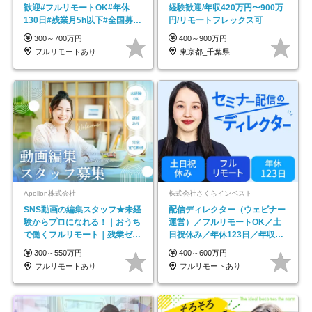
歓迎#フルリモートOK#年休
経験歓迎/年収420万円〜900万
130日#残業月5h以下#全国募集
円/リモートフレックス可
#最大1年の研修
300～700万円
400～900万円
フルリモートあり
東京都_千葉県
Apollon株式会社
株式会社さくらインベスト
SNS動画の編集スタッフ★未経
配信ディレクター（ウェビナー
験からプロになれる！｜おうち
運営）／フルリモートOK／土
で働くフルリモート｜残業ゼロ
日祝休み／年休123日／年収
で18時退勤◎
600万円可
300～550万円
400～600万円
フルリモートあり
フルリモートあり