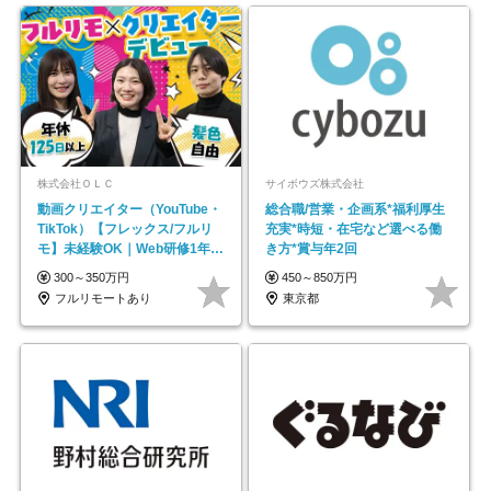
株式会社ＯＬＣ
サイボウズ株式会社
動画クリエイター（YouTube・
総合職/営業・企画系*福利厚生
TikTok）【フレックス/フルリ
充実*時短・在宅など選べる働
モ】未経験OK｜Web研修1年間
き方*賞与年2回
｜副業OK
300～350万円
450～850万円
フルリモートあり
東京都