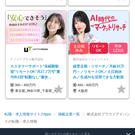
ＦＪＵＴプラス株式会社
株式会社さくらインベスト
カスタマーサポート*未経験歓
経営企画・リサーチ／月給30万
迎*リモートOK*月27.7万可*賞
円～／リモートOK／土日祝休
与年2回*転勤なし*連休
み／生成AIを活用できる方歓迎
OK/ZE010232
300～450万円
400～600万円
東京都_神奈川県_千葉県_大阪府_愛知県…
大阪府
転職・求人情報サイトのtype
掲載企業一覧
株式会社プラウドアドバン
スの転職・求人情報
同一カテゴリの求人をもっと見る