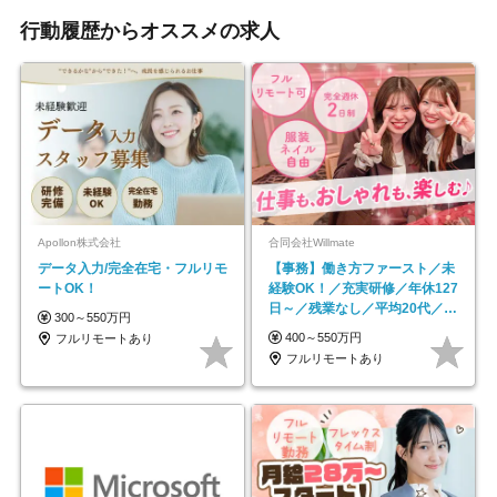
行動履歴からオススメの求人
Apollon株式会社
合同会社Willmate
データ入力/完全在宅・フルリモ
【事務】働き方ファースト／未
ートOK！
経験OK！／充実研修／年休127
日～／残業なし／平均20代／リ
300～550万円
モートOK
400～550万円
フルリモートあり
フルリモートあり