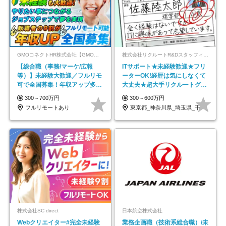
GMOコネクトHR株式会社【GMOインターネットグループ】
株式会社リクルートR&Dスタッフィング【リクルートグループ】
【総合職（事務/マーケ/広報
ITサポート★未経験歓迎★フリ
等）】未経験大歓迎／フルリモ
ーターOK!経歴は気にしなくて
可で全国募集！年収アップ多数
大丈夫★超大手リクルートグル
★年休最大130日★
ープの正社員/sg
300～700万円
300～600万円
フルリモートあり
東京都_神奈川県_埼玉県_千葉県_大阪府…
株式会社SC direct
日本航空株式会社
Webクリエイター#完全未経験
業務企画職（技術系総合職）/未