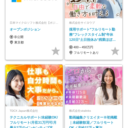
日本マイクロソフト株式会社【ポジションマッチ登録】
株式会社サイヨウブ
オープンポジション
採用サポート*フルリモート勤
務*フレックスタイム制*年休
非公開
120日*土日祝休み*残業ほぼな
東京都
し*育児中社員8割以上
400～450万円
フルリモートあり
TDCX Japan株式会社
株式会社viralinks
テクニカルサポート/未経験OK/
動画編集クリエイター※初掲載
フルリモート/月収31万円可/月
｜未経験歓迎／フルリモート
最大3万のインセンティブ支給/
OK／月給32万＋賞与