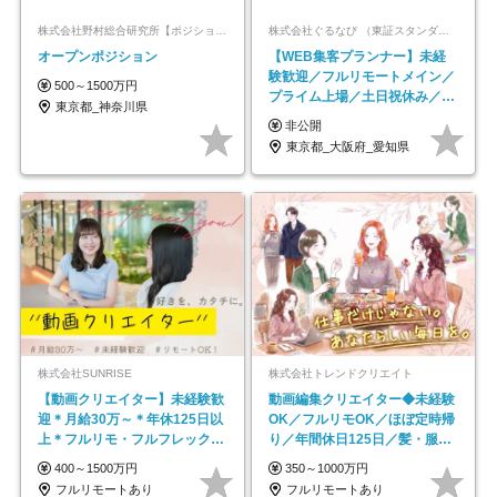
株式会社野村総合研究所【ポジションマッチ登録】
株式会社ぐるなび （東証スタンダード上場）
オープンポジション
【WEB集客プランナー】未経
験歓迎／フルリモートメイン／
500～1500万円
プライム上場／土日祝休み／東
東京都_神奈川県
京・大阪・名古屋
非公開
東京都_大阪府_愛知県
株式会社SUNRISE
株式会社トレンドクリエイト
【動画クリエイター】未経験歓
動画編集クリエイター◆未経験
迎＊月給30万～＊年休125日以
OK／フルリモOK／ほぼ定時帰
上＊フルリモ・フルフレックス
り／年間休日125日／髪・服・
◆10名の採用が決定◆
ネイル自由／副業OK
400～1500万円
350～1000万円
フルリモートあり
フルリモートあり