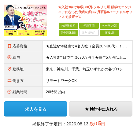
★入社3年で年収680万/フルリモ可 独学でエンジ
ニアになった代表の約3ヶ月研修×バーチャルオフ
ィスで放置ゼロ
未経験歓迎
学歴不問
ベテランOK
完全週休2日
賞与複数月
面接1回
応募資格
★直近type経由で4名入社（全員20〜30代）！ ★完全未経験・第二新卒・ブランクのある方も大歓迎 ★独学（1年程度）で勉強していた方も歓迎します ※学歴不問 【こんな方にピッタリです】 ・放置されない環境で、基礎からスキルを身につけたい方 ・上流工程にチャレンジしたい方 ・スピード感あるキャリアアップで、収入も上げたい方
給与
★入社3年目で年収680万円可★毎年5万円以上月給UP、20万円以上UPした事例あり（入社2年・月給38万円） 月給243,000円～683,000円 ▼目安・内訳 月給243,000円～ ┗基本給：210,000円 ┗固定残業代：33,000円 ※経験をお持ちの方は月給292,000円～342,000円（固定残業代：40,000～49,000円）、経験5年以上の方は月給428,000円～683,000円（固定残業代：58,000～93,000円）を想定しています。 ※職務手当/技術手当はスキル・経験を考慮のうえ、当社規定により決定します ※月給には固定残業代20時間分（33,000円～）を含む（20時間を超過した分の残業、休日労働、深夜労働については別途割増賃金を支給） ※試用期間3ヶ月。試用期間中の月給に差分はありませんが、案件アサインの有無によって給与が変わります。案件にアサインされていない期間は、職務手当・固定残業代以外を支給します。
勤務地
東京、神奈川、千葉、埼玉いずれかの各プロジェクト先 ※プロジェクト先によりリモート勤務の可能性があります。 【当社オフィス】 東京都千代田区麹町4-2-11 VORT 麹町大通り 4F (変更の範囲)上記を除く当社関連勤務地
働き方
リモートワークOK
残業時間
20時間以内
求人を見る
検討中に入れる
5
掲載終了予定日：2026.08.13
残り
日