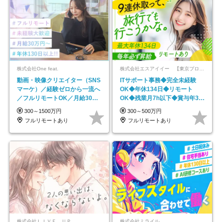
株式会社One feat.
株式会社エスアイイー 【東京プロマーケット上場】
動画・映像クリエイター（SNS
ITサポート事務◆完全未経験
マーケ）／経験ゼロから一流へ
OK◆年休134日◆リモート
／フルリモートOK／月給30万
OK◆残業月7h以下◆賞与年3回
円～／年休130日以上
◆5年目まで必ず昇給
300～1500万円
300～500万円
フルリモートあり
フルリモートあり
株式会社ＬＩＶＥ ＵＰ
株式会社ミライル