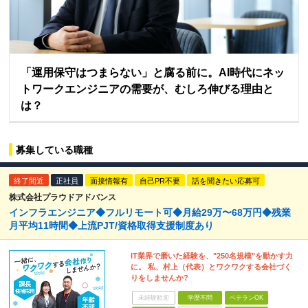
「運用保守はつまらない」と腐る前に。AI時代にネッ
トワークエンジニアの需要が、むしろ伸びる理由と
は？
募集している職種
終了間近
正社員
面接情報有
自己PR不要
話を聞きたい応募可
株式会社プラウドアドバンス
インフラエンジニア◆フルリモート可◆月給29万〜68万円◆残業
月平均11時間◆上流PJT/資格取得支援制度あり
IT業界で磨いた経験を、"250名規模"を動かす力
に。 私、村上（代表）とワクワクする会社づく
りをしませんか?
未経験歓迎
学歴不問
ベテランOK