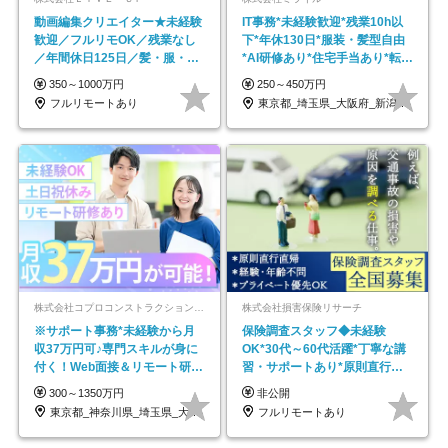
動画編集クリエイター★未経験
IT事務*未経験歓迎*残業10h以
歓迎／フルリモOK／残業なし
下*年休130日*服装・髪型自由
／年間休日125日／髪・服・ネ
*AI研修あり*住宅手当あり*転勤
イル自由／研修充実で安心
なし
350～1000万円
250～450万円
フルリモートあり
東京都_埼玉県_大阪府_新潟県_福岡県
株式会社コプロコンストラクション【東証プライム上場コプロ・ホールディングス子会社】
株式会社損害保険リサーチ
※サポート事務*未経験から月
保険調査スタッフ◆未経験
収37万円可♪専門スキルが身に
OK*30代～60代活躍*丁寧な講
付く！Web面接＆リモート研修
習・サポートあり*原則直行直
も充実♪/a
帰／全国募集・業務委託
300～1350万円
非公開
東京都_神奈川県_埼玉県_大阪府_愛知県…
フルリモートあり