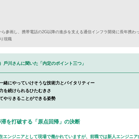
時から参画し、携帯電話の2G以降の進歩を支える通信インフラ開発に長年携わ
より現職
）⼾川さんに聞いた「内定のポイント三つ」
一緒にやっていけそうな技術力とバイタリティー
力を続けられるひたむきさ
てやりきることができる姿勢
停滞を打破する「原点回帰」の決断
在エンジニアとして現場で働かれていますが、前職では新人エンジニア