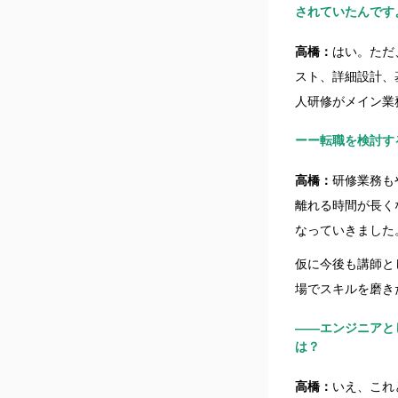
されていたんです
高橋：
はい。ただ
スト、詳細設計、
人研修がメイン業
ーー転職を検討す
高橋：
研修業務も
離れる時間が長く
なっていきました
仮に今後も講師と
場でスキルを磨き
――エンジニアと
は？
高橋：
いえ、これ