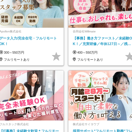
Apollon株式会社
合同会社Willmate
データ入力/完全在宅・フルリモート
【事務】働き方ファースト／未経験O
OK！
K！／充実研修／年休127日～／残業
なし／平均20代／リモートOK
300～550万円
400～550万円
フルリモートあり
フルリモートあり
フルスタック株式会社
株式会社サイヨウブ
【IT事務】未経験大歓迎＊フルリモー
採用サポート*フルリモート勤務*フ