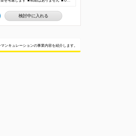
★リモートワーク案件多数(希望に応じて調整可) ★勤務地は希望を考慮します ★転勤はありません ★U・Iターンも歓迎です！ 関西エリア(大阪・兵庫・京都・滋賀・奈良・和歌山)の取引先、または本社での勤務となります。 ★フルリモートを導入していますので、地方の方からの応募も歓迎します。 【本社所在地】大阪府大阪市北区梅田2-5-4 千代田ビル西館2Ｆ 【本社開発ルーム】大阪府大阪市北区梅田2-5-4 千代田ビル西館4Ｆ ＼皆が帰ってきやすいオフィス環境を整えています／ 本社オフィスには、“別に用がなくても”出社していただいて全然OKです。特別な申請などは不要ですし、勉強会なども随時行っています。ちなみに、本社は、お茶・お菓子完備で各種ボードゲームも置いています！ ※(変更の範囲)上記を除く当社関連勤務地
検討中に入れる
ーマンキュレーションの事業内容を紹介します。