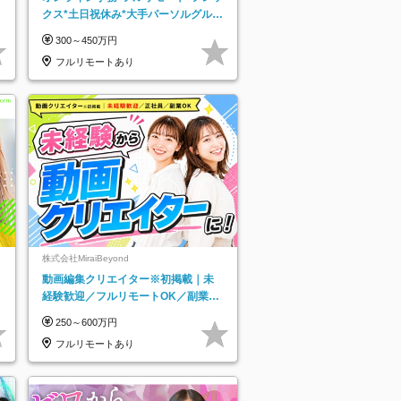
クス*土日祝休み*大手パーソルグルー
プ*オンライン面接*30～40代活躍中
300～450万円
フルリモートあり
株式会社MiraiBeyond
動画編集クリエイター※初掲載｜未
経験歓迎／フルリモートOK／副業O
K
250～600万円
フルリモートあり