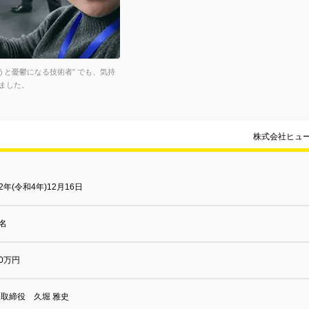
うと憂鬱になる技術者” でも、気持
ました。
株式会社ヒュ
22年(令和4年)12月16日
0名
00万円
取締役 久堀 雅史