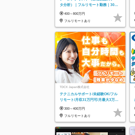
タ分析）｜フルリモート勤務｜30代
～40代活躍｜残業少なめ｜子育て社
400～800万円
員多数活躍
フルリモートあり
TDCX Japan株式会社
テクニカルサポート/未経験OK/フル
リモート/月収31万円可/月最大3万の
インセンティブ支給/平均年齢33歳
300～400万円
フルリモートあり