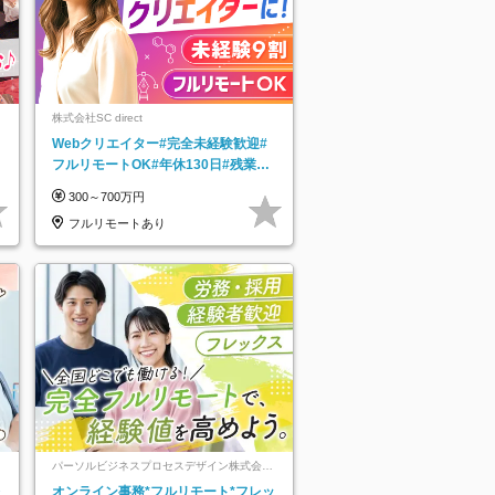
株式会社SC direct
Webクリエイター#完全未経験歓迎#
フルリモートOK#年休130日#残業月
5h以下#全国募集#最大1年の研修
300～700万円
フルリモートあり
パーソルビジネスプロセスデザイン株式会
社 事業開発本部
レ
オンライン事務*フルリモート*フレッ