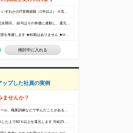
【必須条件】 ◎システム開発、インフラ構築、運用保守など、いずれかのIT実務経験（1年以上） ※言語・環境不問（Java／C#／Python／AWS／Azureなど歓迎） ◎（IT業界、プライベートに限らず）課題を自ら発見し、改善と実行を行った経験（規模・業界不問） 【歓迎条件】 ・要件定義・基本設計など上流工程の経験 ・PL／PM／PMOとしての進行管理・課題管理・ベンダーコントロール経験 ・AWS、Azure、GCPなどクラウド設計・構築経験 ・顧客折衝、要件定義書・WBS・議事録などドキュメント作成スキル ・英語力（TOEIC600点以上目安／英語資料の読解・会議での意思疎通が可能な方） ※海外拠点やグローバル案件、外資系企業との協働PJあり ＼こんな方にピッタリです！／ ◎“作業メンバー”から“提案するリーダー”へ成長したい方 ◎技術＋ビジネス視点を磨き、上流やコンサル領域に挑戦したい方 ◎DX・クラウド・データ分析など最先端技術を活用したい方 ◎自らのキャリアを主体的に設計し、将来のPM／ITコンサルを目指す方
【想定給与】 当社では、すべてのプロジェクトで受注単価を完全開示。 給与はその単価に連動し、還元率は80％以上を保証しています。 経験・スキル・貢献度に応じて報酬を正当に評価し、前職年収の保証も行っています。 ■正社員 月給35万円以上＋賞与年2回（みなし残業20h分含む） ◇試用期間は3ヶ月（期間中の待遇に変更なし） ◇みなし残業は案件先によって異なります。詳細は面談にてご説明致します。 ※経験・スキルを考慮し優遇 年収例： ・29歳女性／年収700万円（開発→上流転向） ・38歳男性／年収1,100万円（PMO・マネジメント） ・47歳男性／年収1,300万円（ITコンサル・高裁量案件）
★リモートワーク案件多数(希望に応じて調整可) ★勤務地は希望を考慮します ★転勤はありません ★U・Iターンも歓迎です！ 関西エリア(大阪・兵庫・京都・滋賀・奈良・和歌山)の取引先、または本社での勤務となります。 ★フルリモートを導入していますので、地方の方からの応募も歓迎します。 【本社所在地】大阪府大阪市北区梅田2-5-4 千代田ビル西館2Ｆ 【本社開発ルーム】大阪府大阪市北区梅田2-5-4 千代田ビル西館4Ｆ ＼皆が帰ってきやすいオフィス環境を整えています／ 本社オフィスには、“別に用がなくても”出社していただいて全然OKです。特別な申請などは不要ですし、勉強会なども随時行っています。ちなみに、本社は、お茶・お菓子完備で各種ボードゲームも置いています！ ※(変更の範囲)上記を除く当社関連勤務地
検討中に入れる
アップした社員の実例
みませんか？
★実務未経験・第二新卒・ブランクOK ★学歴不問 学校やスクール、職業訓練などで学んだことがあるというレベルの若手から、豊富な経験があるベテランまで、幅広い層の方とまずはお話したいと考えています。また、何らかの事情でIT業界を離れた「ブランクのある方」も大歓迎です！ ◆オープン・Web系エンジニアの実務経験があれば“尚歓迎”です ※年数・工程不問 ※言語やフロント・サーバサイドなども不問 ＼こんな方にピッタリな募集です！／ ◎「長期ブランク」で諦めてしまったが、エンジニアにリトライしたい ◎自分の「得意」「不得意」が分からないから切り分けをサポートしてほしい ◎正社員でありながら「フリーランスのような働き方」がしたい ◎仕事と家庭をしっかり両立しながら働きたい ◎前向きに仕事に取り組めるきっかけが欲しい
★経験者の方は前職の年収以上を保証します ★案件単価を開示した上で80％以上を還元します 月給25万円以上＋賞与年2回 ※経験や能力を考慮の上で優遇します ※試用期間が3ヶ月(その間の給与・待遇・雇用形態に変更はありません) ※月給には月20時間分のみなし残業手当(5万円)を含みます(超過分は別途支給) ★残業平均は月10時間以下ですので、毎月10時間分程度はお得です！