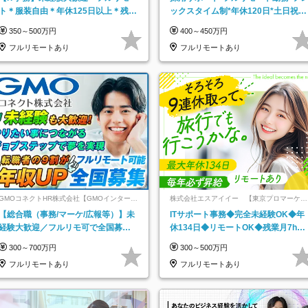
ト＊服装自由＊年休125日以上＊残業
ックスタイム制*年休120日*土日祝休
なし＊月給26万円以上
み*残業ほぼなし*育児中社員8割以上
350～500万円
400～450万円
フルリモートあり
フルリモートあり
GMOコネクトHR株式会社【GMOインターネ
株式会社エスアイイー 【東京プロマーケッ
ットグループ】
ト上場】
【総合職（事務/マーケ/広報等）】未
ITサポート事務◆完全未経験OK◆年
経験大歓迎／フルリモ可で全国募
休134日◆リモートOK◆残業月7h以
集！年収アップ多数★年休最大130日
下◆賞与年3回◆5年目まで必ず昇給
300～700万円
300～500万円
★
フルリモートあり
フルリモートあり