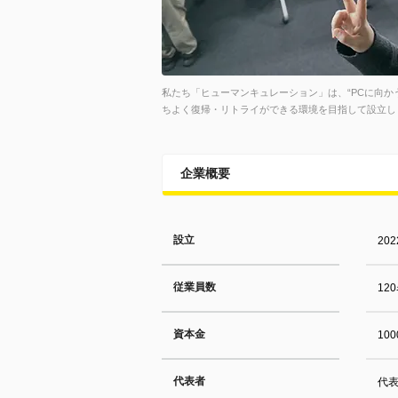
私たち「ヒューマンキュレーション」は、“PCに向か
ちよく復帰・リトライができる環境を目指して設立し
企業概要
設立
20
従業員数
12
資本金
10
代表者
代表