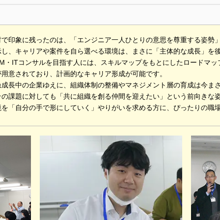
材で印象に残ったのは、「エンジニア一人ひとりの意思を尊重する姿勢
示し、キャリアや案件を自ら選べる環境は、まさに「主体的な成長」を
M・ITコンサルを目指す人には、スキルマップをもとにしたロードマップ
が用意されており、計画的なキャリア形成が可能です。
急成長中の企業ゆえに、組織体制の整備やマネジメント層の育成は今ま
その課題に対しても「共に組織を創る仲間を迎えたい」という前向きな
境を「自分の手で形にしていく」やりがいを求める方に、ぴったりの職