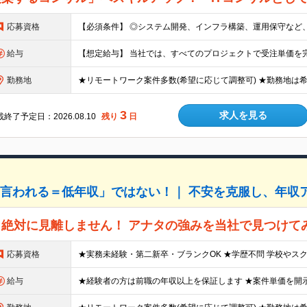
応募資格
給与
勤務地
3
求人を見る
終了予定日：2026.08.10
残り
日
と言われる＝低年収」ではない！｜ 不安を克服し、年収
絶対に見離しません！ アナタの強みを当社で見つけて
応募資格
給与