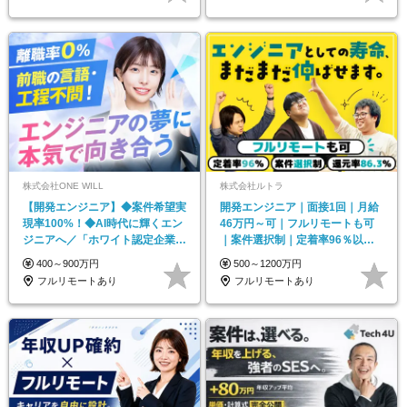
株式会社ONE WILL
株式会社ルトラ
【開発エンジニア】◆案件希望実
開発エンジニア｜面接1回｜月給
現率100%！◆AI時代に輝くエン
46万円～可｜フルリモートも可
ジニアへ／「ホワイト認定企業」
｜案件選択制｜定着率96％以上
／昨年離職率0％
｜副業OK｜住宅手当
400～900万円
500～1200万円
フルリモートあり
フルリモートあり