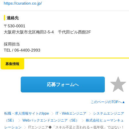
https://curation.co.jp/
連絡先
〒530-0001
大阪府大阪市北区梅田2-5-4 千代田ビル西館2F
採用担当
TEL / 06-4400-2993
募集情報
応募フォームへ
このページのTOPへ▲
転職・求人情報サイトのtype
IT・Webエンジニア
システムエンジニア
（SE）
Webバックエンドエンジニア（SE）
株式会社ヒューマンキュ
レーション
ITエンジニア◆「スキル不足と言われる＝低年収」ではない！