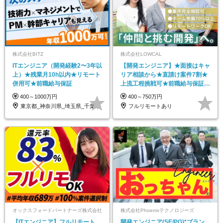
株式会社BITZ
株式会社LOWCAL
ITエンジニア（開発経験2〜3年以
【開発エンジニア】★面接はキャ
上）★残業月10h以内★リモート
リア相談から★直請け案件7割★
併用可★前職給与保証
上流工程挑戦可★前職給与保証★
リモート実績多数
400～1000万円
400～750万円
東京都_神奈川県_埼玉県_千葉県
フルリモートあり
オックスフォードパートナーズ株式会社
株式会社Phoenixテクノロジーズ
【ITエンジニア】フルリモート
開発エンジニア(SE/PG)*ブラン