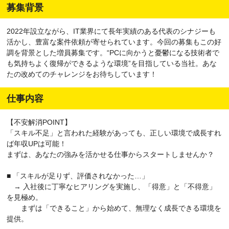
募集背景
2022年設立ながら、IT業界にて長年実績のある代表のシナジーも
活かし、豊富な案件依頼が寄せられています。今回の募集もこの好
調を背景とした増員募集です。“PCに向かうと憂鬱になる技術者で
も気持ちよく復帰ができるような環境”を目指している当社。あな
たの改めてのチャレンジをお待ちしています！
仕事内容
【不安解消POINT】
「スキル不足」と言われた経験があっても、正しい環境で成長すれ
ば年収UPは可能！
まずは、あなたの強みを活かせる仕事からスタートしませんか？
■ 「スキルが足りず、評価されなかった…」
→ 入社後に丁寧なヒアリングを実施し、「得意」と「不得意」
を見極め。
まずは「できること」から始めて、無理なく成長できる環境を
提供。