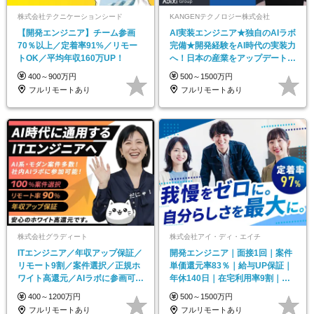
株式会社テクニケーションシード
KANGENテクノロジー株式会社
【開発エンジニア】チーム参画
AI実装エンジニア★独自のAIラボ
70％以上／定着率91%／リモー
完備★開発経験をAI時代の実装力
トOK／平均年収160万UP！
へ！日本の産業をアップデートし
よう
400～900万円
500～1500万円
フルリモートあり
フルリモートあり
株式会社グラディート
株式会社アイ・ディ・エイチ
ITエンジニア／年収アップ保証／
開発エンジニア｜面接1回｜案件
リモート9割／案件選択／正規ホ
単価還元率83％｜給与UP保証｜
ワイト高還元／AIラボに参画可
年休140日｜在宅利用率9割｜独
能！
立支援・副業制度
400～1200万円
500～1500万円
フルリモートあり
フルリモートあり