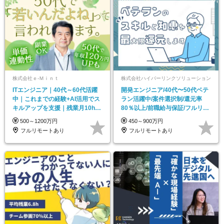
株式会社ｅ‐Ｍｉｎｔ
株式会社ハイパーリンクソリューション
ITエンジニア｜40代～60代活躍
開発エンジニア/40代〜50代ベテ
中｜これまでの経験+AI活用でス
ラン活躍中/案件選択制/還元率
キルアップを支援｜残業月10h｜
80％以上/前職給与保証/フルリモ
副業OK
メイン
500～1200万円
450～900万円
フルリモートあり
フルリモートあり