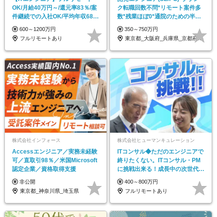
OK/月給40万円～/還元率83％/案
ク転職回数不問*リモート案件多
件継続での入社OK/平均年収689
数*残業ほぼ0*通院のための半休
万円
制度あり
600～1200万円
350～750万円
フルリモートあり
東京都_大阪府_兵庫県_京都府_福岡県
株式会社インフォース
株式会社ヒューマンキュレーション
Accessエンジニア／実務未経験
ITコンサル◆ただのエンジニアで
可／直取引98％／米国Microsoft
終りたくない。ITコンサル・PM
認定企業／資格取得支援
に挑戦出来る！成長中の次世代IT
企業
非公開
400～800万円
東京都_神奈川県_埼玉県
フルリモートあり