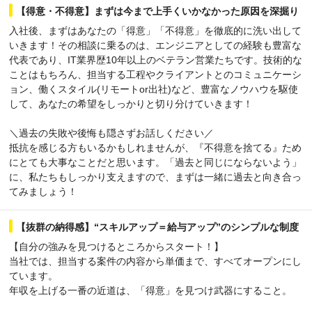
【得意・不得意】まずは今まで上手くいかなかった原因を深掘り
入社後、まずはあなたの「得意」「不得意」を徹底的に洗い出して
いきます！その相談に乗るのは、エンジニアとしての経験も豊富な
代表であり、IT業界歴10年以上のベテラン営業たちです。技術的な
ことはもちろん、担当する工程やクライアントとのコミュニケーシ
ョン、働くスタイル(リモートor出社)など、豊富なノウハウを駆使
して、あなたの希望をしっかりと切り分けていきます！
＼過去の失敗や後悔も隠さずお話しください／
抵抗を感じる方もいるかもしれませんが、『不得意を捨てる』ため
にとても大事なことだと思います。「過去と同じにならないよう」
に、私たちもしっかり支えますので、まずは一緒に過去と向き合っ
てみましょう！
【抜群の納得感】“スキルアップ＝給与アップ”のシンプルな制度
【自分の強みを見つけるところからスタート！】
当社では、担当する案件の内容から単価まで、すべてオープンにし
ています。
年収を上げる一番の近道は、「得意」を見つけ武器にすること。