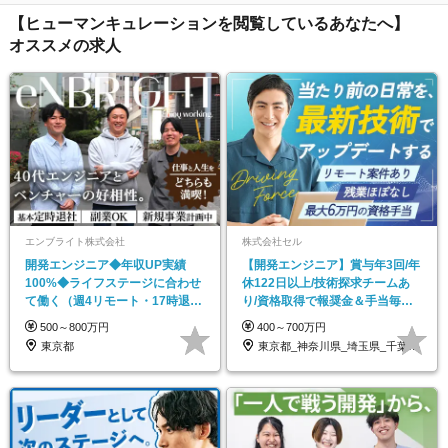
【ヒューマンキュレーションを閲覧しているあなたへ】
オススメの求人
エンブライト株式会社
株式会社セル
開発エンジニア◆年収UP実績
【開発エンジニア】賞与年3回/年
100%◆ライフステージに合わせ
休122日以上/技術探求チームあ
て働く（週4リモート・17時退社
り/資格取得で報奨金＆手当毎月
相談可）◆副業OK
支給/受託案件有
500～800万円
400～700万円
東京都
東京都_神奈川県_埼玉県_千葉県_大阪府