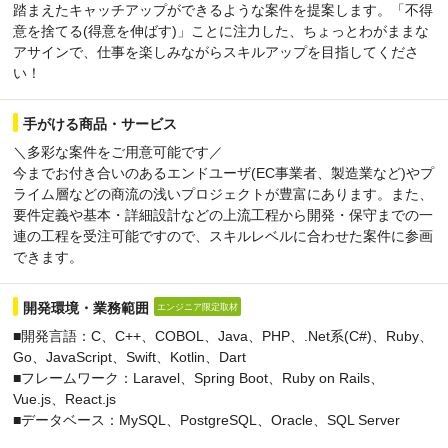
踏まえたキャッチアップができるような案件を提案します。「不得
意を捨てる(得意を伸ばす)」ことに注力した、ちょっとわがままな
アサインで、仕事を楽しみながらスキルアップを目指してくださ
い！
手がける商品・サービス
＼多彩な案件をご用意可能です／
今までお付き合いのあるエンドユーザ(EC事業者、製造業など)やプ
ライム層などの商流の浅いプロジェクトが豊富にあります。また、
要件定義や基本・詳細設計などの上流工程から開発・保守までの一
連の工程を受注可能ですので、スキルレベルに合わせた案件に参画
できます。
開発環境・業務範囲
エンジニア限定取材
■開発言語：C、C++、COBOL、Java、PHP、.Net系(C#)、Ruby、
Go、JavaScript、Swift、Kotlin、Dart
■フレームワーク：Laravel、Spring Boot、Ruby on Rails、
Vue.js、React.js
■データベース：MySQL、PostgreSQL、Oracle、SQL Server