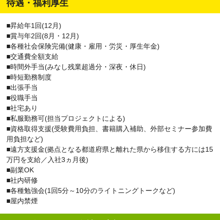
待遇・福利厚生
■昇給年1回(12月)
■賞与年2回(8月・12月)
■各種社会保険完備(健康・雇用・労災・厚生年金)
■交通費全額支給
■時間外手当(みなし残業超過分・深夜・休日)
■時短勤務制度
■出張手当
■役職手当
■社宅あり
■私服勤務可(担当プロジェクトによる)
■資格取得支援(受験費用負担、書籍購入補助、外部セミナー参加費
用負担など)
■遠方支援金(拠点となる都道府県と離れた県から移住する方には15
万円を支給／入社3ヵ月後)
■副業OK
■社内研修
■各種勉強会(1回5分～10分のライトニングトークなど)
■屋内禁煙