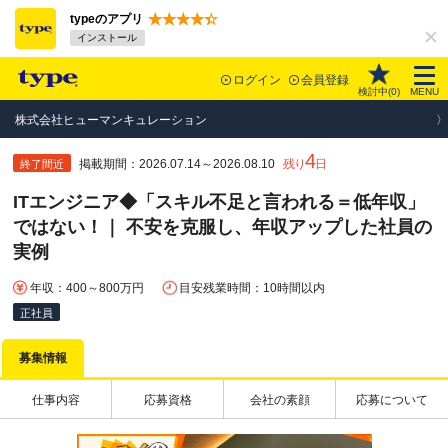
typeのアプリ
インストール
ログイン
会員登録
検討中(
0
)
MENU
株式会社ヒューマンキュレーション
4
掲載期間：2026.07.14～2026.08.10
残り
日
終了間近
ITエンジニア◆「スキル不足と言われる＝低年収」
ではない！｜ 不安を克服し、年収アップした社員の
実例
年収：400～800万円
目安残業時間：10時間以内
正社員
募集情報
仕事内容
応募資格
会社の素顔
応募について