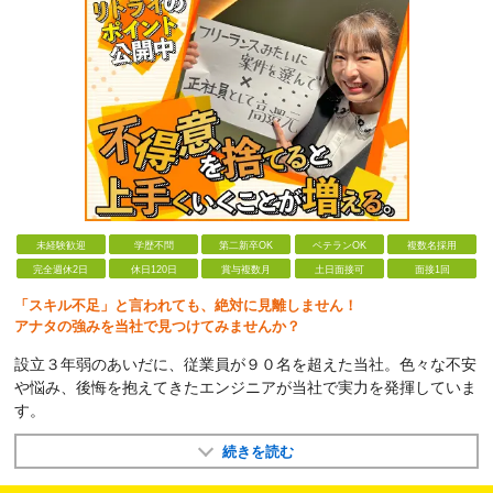
未経験歓迎
学歴不問
第二新卒OK
ベテランOK
複数名採用
完全週休2日
休日120日
賞与複数月
土日面接可
面接1回
「スキル不足」と言われても、絶対に見離しません！
アナタの強みを当社で見つけてみませんか？
設立３年弱のあいだに、従業員が９０名を超えた当社。色々な不安
や悩み、後悔を抱えてきたエンジニアが当社で実力を発揮していま
す。
続きを読む