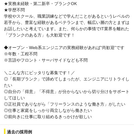
★実務未経験・第二新卒・ブランクOK
★学歴不問
学校やスクール、職業訓練などで学んだことがあるというレベルの
若手から、豊富な経験があるベテランまで、幅広い層の方とまずは
お話したいと考えています。また、何らかの事情でIT業界を離れた
「ブランクのある方」も大歓迎です！
◆オープン・Web系エンジニアの実務経験があれば“尚歓迎”です
※年数・工程不問
※言語やフロント・サーバサイドなども不問
＼こんな方にピッタリな募集です！／
◎「長期ブランク」で諦めてしまったが、エンジニアにリトライし
たい
◎自分の「得意」「不得意」が分からないから切り分けをサポート
してほしい
◎正社員でありながら「フリーランスのような働き方」がしたい
◎仕事と家庭をしっかり両立しながら働きたい
◎前向きに仕事に取り組めるきっかけが欲しい
過去の採用例