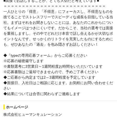
■面接でお話しすることが、とても大切だと考えています■
＝＝＝＝＝＝＝＝＝＝＝＝＝＝＝＝＝＝＝＝＝＝＝＝＝＝＝＝
一人ひとりの「得意」「不得意」にフォーカスし、不得意なものを
捨てることでストレスフリーでスピーディな成長を目指している当
社。まずはそれをお聞きしないことには、あなたのこれからについ
てもイメージはつきにくいです。だからこそ、当社の選考では面接
を重視しますし、その中でどれだけ本音で話し合えるかが大切なポ
イントなんです。せっかくのリトライを充実したものにするために
も、ぜひあなたの「過去」を包み隠さずお話しください！
◆『typeの専用応募フォーム』からご応募ください
※応募の秘密厳守します
※書類選考に3営業日～1週間程度お時間をいただいています
※応募書類はご返却できませんので、予めご了承ください
◆ご応募から内定までは2～3週間程度を予定しています
◆面接日、入社日はご相談に応じます。お気軽にお問い合わせくだ
さい
◆結果については合否に関わらずご連絡します
ホームページ
株式会社ヒューマンキュレーション