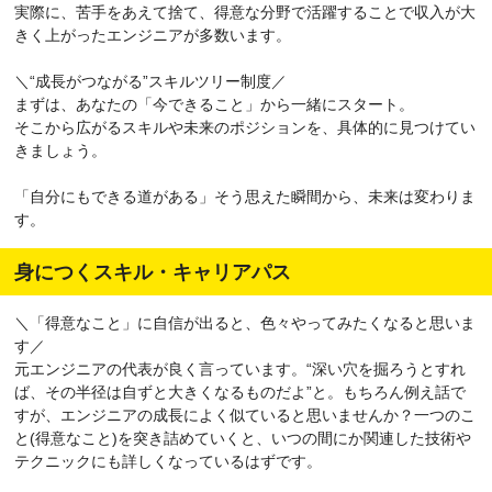
実際に、苦手をあえて捨て、得意な分野で活躍することで収入が大
きく上がったエンジニアが多数います。
＼“成長がつながる”スキルツリー制度／
まずは、あなたの「今できること」から一緒にスタート。
そこから広がるスキルや未来のポジションを、具体的に見つけてい
きましょう。
「自分にもできる道がある」そう思えた瞬間から、未来は変わりま
す。
身につくスキル・キャリアパス
＼「得意なこと」に自信が出ると、色々やってみたくなると思いま
す／
元エンジニアの代表が良く言っています。“深い穴を掘ろうとすれ
ば、その半径は自ずと大きくなるものだよ”と。もちろん例え話で
すが、エンジニアの成長によく似ていると思いませんか？一つのこ
と(得意なこと)を突き詰めていくと、いつの間にか関連した技術や
テクニックにも詳しくなっているはずです。