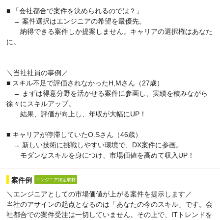
■ 「会社都合で案件を決められるのでは？」
→ 案件選択はエンジニアの希望を最優先。
納得できる案件しか提案しません。キャリアの選択権はあなた
に。
＼当社社員の事例／
■ スキル不足で評価されなかったH,Mさん（27歳）
→ まずは得意分野を活かせる案件に参画し、実績を積みながら
徐々にスキルアップ。
結果、評価が向上し、年収が大幅にUP！
■ キャリアが停滞していたO.Sさん（46歳）
→ 新しい技術に挑戦しやすい環境で、DX案件に参画。
モダンなスキルを身につけ、市場価値を高めて収入UP！
案件例
エンジニア限定取材
＼エンジニアとしての市場価値が上がる案件を提示します／
当社のアサインの起点となるのは「あなたの今のスキル」です。会
社都合での案件受注は一切していません。その上で、ITトレンドを