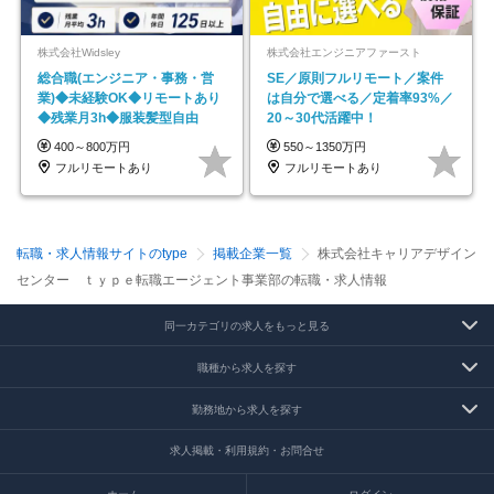
株式会社Widsley
株式会社エンジニアファースト
総合職(エンジニア・事務・営
SE／原則フルリモート／案件
業)◆未経験OK◆リモートあり
は自分で選べる／定着率93%／
◆残業月3h◆服装髪型自由
20～30代活躍中！
400～800万円
550～1350万円
フルリモートあり
フルリモートあり
転職・求人情報サイトのtype
掲載企業一覧
株式会社キャリアデザイン
センター ｔｙｐｅ転職エージェント事業部の転職・求人情報
同一カテゴリの求人をもっと見る
職種から求人を探す
勤務地から求人を探す
求人掲載・利用規約・お問合せ