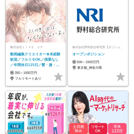
株式会社ＬＩＶＥ ＵＰ
株式会社野村総合研究所【ポジションマッチ登録】
動画編集クリエイター★未経験
オープンポジション
歓迎／フルリモOK／残業なし
500～1500万円
／年間休日125日／髪・服・ネ
東京都_神奈川県
イル自由／研修充実で安心
350～1000万円
フルリモートあり