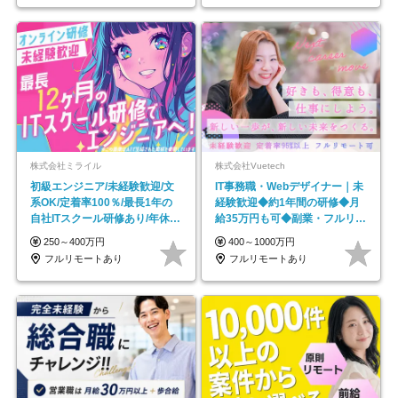
株式会社ミライル
株式会社Vuetech
初級エンジニア/未経験歓迎/文
IT事務職・Webデザイナー｜未
系OK/定着率100％/最長1年の
経験歓迎◆約1年間の研修◆月
自社ITスクール研修あり/年休
給35万円も可◆副業・フルリモ
130日
ート可◆年休126日
250～400万円
400～1000万円
フルリモートあり
フルリモートあり