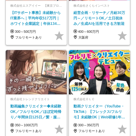
株式会社エスアイイー 【東京プロマーケット上場】
株式会社さくらインベスト
【ITサポート事務】未経験から
経営企画・リサーチ／月給30万
IT業界へ｜平均年収517万円｜
円～／リモートOK／土日祝休
ホワイト企業認定｜年休134日
み／生成AIを活用できる方歓迎
｜リモートOK
300～500万円
400～600万円
フルリモートあり
大阪府
株式会社トレンドクリエイト
株式会社ＯＬＣ
動画編集クリエイター◆未経験
動画クリエイター（YouTube・
OK／フルリモOK／ほぼ定時帰
TikTok）【フレックス/フルリ
り／年間休日125日／髪・服・
モ】未経験OK｜Web研修1年間
ネイル自由／副業OK
｜副業OK
350～1000万円
300～350万円
フルリモートあり
フルリモートあり