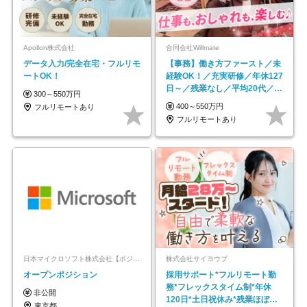
Apollon株式会社
合同会社Willmate
データ入力/完全在宅・フルリモ
【事務】働き方ファースト／未
ートOK！
経験OK！／充実研修／年休127
日～／残業なし／平均20代／リ
300～550万円
モートOK
400～550万円
フルリモートあり
フルリモートあり
日本マイクロソフト株式会社【ポジションマッチ登録】
株式会社サイヨウブ
オープンポジション
採用サポート*フルリモート勤
務*フレックスタイム制*年休
非公開
120日*土日祝休み*残業ほぼな
東京都