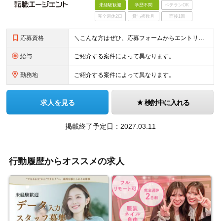
未経験歓迎
学歴不問
ベテランOK
完全週休2日
賞与複数月
面接1回
応募資格
＼こんな方はぜひ、応募フォームからエントリーください／ ・type転職エージェントのサービスや 無料セミナーにご興味をお持ちいただける方 ・転職活動の情報収集をされている方 ・転職活動のお悩みをお持ちの方
給与
ご紹介する案件によって異なります。
勤務地
ご紹介する案件によって異なります。
求人を見る
検討中に入れる
掲載終了予定日：2027.03.11
行動履歴からオススメの求人