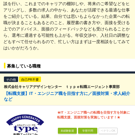
談を行い、これまでのキャリアの棚卸しや、将来のご希望などをヒ
アリングし、多数の求人の中から、あなたが活躍できる最適な仕事
をご紹介している。結果、自分では思いもよらなかった企業への転
職が決まることもあるとのこと。履歴書の書き方や、面接を受ける
上でのアドバイス、面接のフィードバックなども受けられることか
ら、選考に通過する可能性も上がる。年収交渉や、入社日の調整な
どもすべて任せられるので、忙しい方はまずは一度相談をしてみて
はいかがだろうか。
募集している職種
その他
自己PR不要
株式会社キャリアデザインセンター ｔｙｐｅ転職エージェント事業部
【転職支援】IT・エンジニア職を目指す方に／面接対策・求人紹介
など
★IT・エンジニア職への転職を目指す方を対象に
転職支援、面接対策を実施しています！★
未経験歓迎
学歴不問
ベテランOK