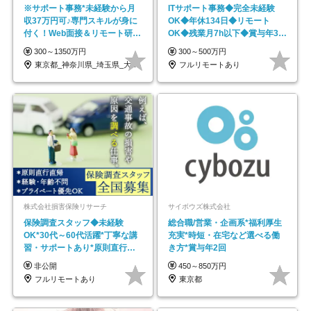
※サポート事務*未経験から月
ITサポート事務◆完全未経験
収37万円可♪専門スキルが身に
OK◆年休134日◆リモート
付く！Web面接＆リモート研修
OK◆残業月7h以下◆賞与年3回
も充実♪/a
◆5年目まで必ず昇給
300～1350万円
300～500万円
東京都_神奈川県_埼玉県_大阪府_愛知県…
フルリモートあり
株式会社損害保険リサーチ
サイボウズ株式会社
保険調査スタッフ◆未経験
総合職/営業・企画系*福利厚生
OK*30代～60代活躍*丁寧な講
充実*時短・在宅など選べる働
習・サポートあり*原則直行直
き方*賞与年2回
帰／全国募集・業務委託
非公開
450～850万円
フルリモートあり
東京都