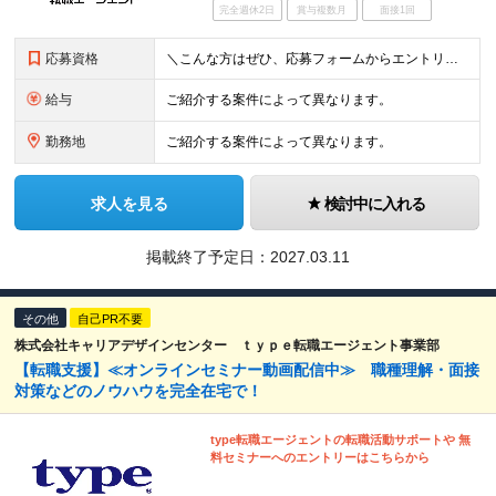
完全週休2日
賞与複数月
面接1回
応募資格
＼こんな方はぜひ、応募フォームからエントリーください／ ・面接対策、type転職エージェントサービスに ご興味をお持ちいただける方 ・転職活動の情報収集をされている方 ・転職活動のお悩みをお持ちの方 ・IT・エンジニア職への転職をご検討されている方
給与
ご紹介する案件によって異なります。
勤務地
ご紹介する案件によって異なります。
求人を見る
検討中に入れる
掲載終了予定日：2027.03.11
その他
自己PR不要
株式会社キャリアデザインセンター ｔｙｐｅ転職エージェント事業部
【転職支援】≪オンラインセミナー動画配信中≫ 職種理解・面接
対策などのノウハウを完全在宅で！
type転職エージェントの転職活動サポートや 無
料セミナーへのエントリーはこちらから