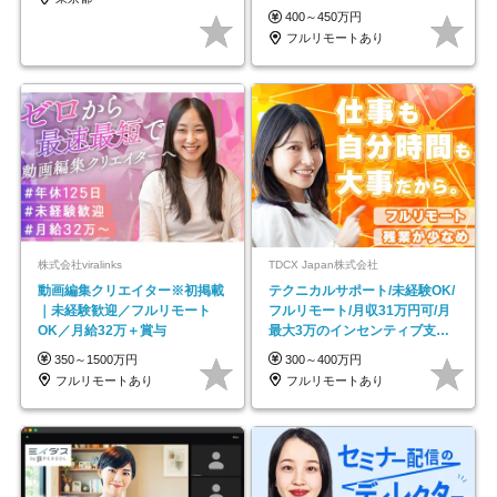
し*育児中社員8割以上
400～450万円
フルリモートあり
株式会社viralinks
TDCX Japan株式会社
動画編集クリエイター※初掲載
テクニカルサポート/未経験OK/
｜未経験歓迎／フルリモート
フルリモート/月収31万円可/月
OK／月給32万＋賞与
最大3万のインセンティブ支給/
平均年齢33歳
350～1500万円
300～400万円
フルリモートあり
フルリモートあり