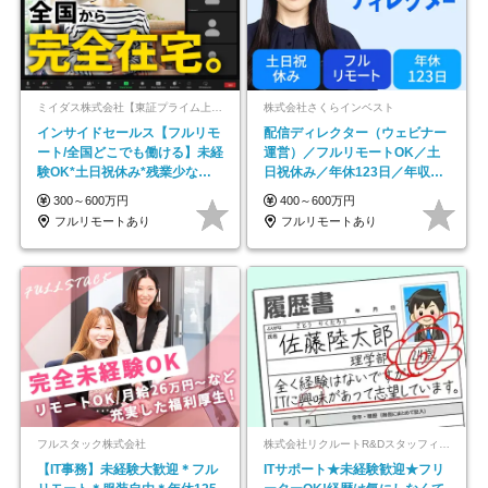
ミイダス株式会社【東証プライム上場パーソルグループ】
株式会社さくらインベスト
インサイドセールス【フルリモ
配信ディレクター（ウェビナー
ート/全国どこでも働ける】未経
運営）／フルリモートOK／土
験OK*土日祝休み*残業少なめ*
日祝休み／年休123日／年収
在宅勤務手当あり
600万円可
300～600万円
400～600万円
フルリモートあり
フルリモートあり
フルスタック株式会社
株式会社リクルートR&Dスタッフィング【リクルートグループ】
【IT事務】未経験大歓迎＊フル
ITサポート★未経験歓迎★フリ