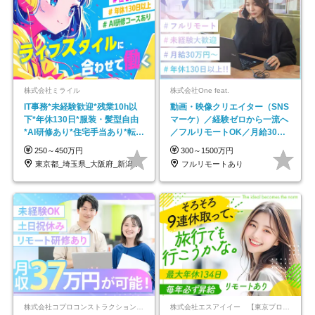
株式会社ミライル
株式会社One feat.
IT事務*未経験歓迎*残業10h以
動画・映像クリエイター（SNS
下*年休130日*服装・髪型自由
マーケ）／経験ゼロから一流へ
*AI研修あり*住宅手当あり*転勤
／フルリモートOK／月給30万
なし
円～／年休130日以上
250～450万円
300～1500万円
東京都_埼玉県_大阪府_新潟県_福岡県
フルリモートあり
株式会社コプロコンストラクション【東証プライム上場コプロ・ホールディングス子会社】
株式会社エスアイイー 【東京プロマーケット上場】