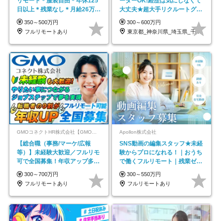
リモート＊服装自由＊年休125
ーターOK!経歴は気にしなくて
日以上＊残業なし＊月給26万円
大丈夫★超大手リクルートグル
以上
ープの正社員/sg
350～500万円
300～600万円
フルリモートあり
東京都_神奈川県_埼玉県_千葉県_大阪府…
GMOコネクトHR株式会社【GMOインターネットグループ】
Apollon株式会社
【総合職（事務/マーケ/広報
SNS動画の編集スタッフ★未経
等）】未経験大歓迎／フルリモ
験からプロになれる！｜おうち
可で全国募集！年収アップ多数
で働くフルリモート｜残業ゼロ
★年休最大130日★
で18時退勤◎
300～700万円
300～550万円
フルリモートあり
フルリモートあり