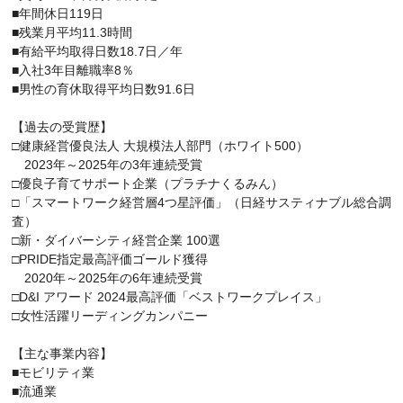
■年間休日119日
■残業月平均11.3時間
■有給平均取得日数18.7日／年
■入社3年目離職率8％
■男性の育休取得平均日数91.6日
【過去の受賞歴】
□健康経営優良法人 大規模法人部門（ホワイト500）
2023年～2025年の3年連続受賞
□優良子育てサポート企業（プラチナくるみん）
□「スマートワーク経営層4つ星評価」（日経サスティナブル総合調
査）
□新・ダイバーシティ経営企業 100選
□PRIDE指定最高評価ゴールド獲得
2020年～2025年の6年連続受賞
□D&I アワード 2024最高評価「ベストワークプレイス」
□女性活躍リーディングカンパニー
【主な事業内容】
■モビリティ業
■流通業