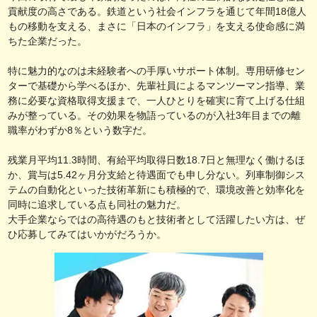
貢献度の高さである。鉄道という社会インフラを通じて年間18億人
もの移動を支える、まさに「日本のインフラ」を支える使命感に満
ちた企業だった。
特に魅力的なのは未経験者への手厚いサポート体制。専用研修セン
ターで基礎から学べるほか、先輩社員によるマンツーマン指導、業
務に必要な資格取得支援まで、一人ひとりを確実に育て上げる仕組
みが整っている。その効果を物語っているのが入社3年目までの離
職率がわずか8％という数字だ。
残業月平均11.3時間、有給平均取得日数18.7日と無理なく働けるほ
か、賞与は5.42ヶ月分支給と待遇面でも申し分ない。列車制御シス
テムの自動化といった技術革新にも積極的で、環境改善と効率化を
同時に追求している点も同社の魅力だ。
大手企業ならではの高待遇のもと技術者として活躍したい方は、ぜ
ひ応募してみてはいかがだろうか。