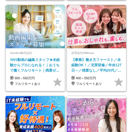
Apollon株式会社
合同会社Willmate
SNS動画の編集スタッフ★未経
【事務】働き方ファースト／未
験からプロになれる！｜おうち
経験OK！／充実研修／年休127
で働くフルリモート｜残業ゼロ
日～／残業なし／平均20代／リ
で18時退勤◎
モートOK
300～550万円
400～550万円
フルリモートあり
フルリモートあり