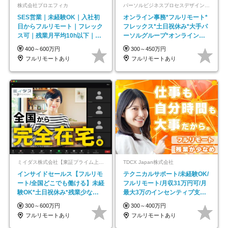
株式会社プロエフィカ
パーソルビジネスプロセスデザイン株式会社 事業開発本部
SES営業｜未経験OK｜入社初
オンライン事務*フルリモート*
日からフルリモート｜フレック
フレックス*土日祝休み*大手パ
ス可｜残業月平均10h以下｜事
ーソルグループ*オンライン面
業立ち上げメンバー
接*30～40代活躍中
400～600万円
300～450万円
フルリモートあり
フルリモートあり
ミイダス株式会社【東証プライム上場パーソルグループ】
TDCX Japan株式会社
インサイドセールス【フルリモ
テクニカルサポート/未経験OK/
ート/全国どこでも働ける】未経
フルリモート/月収31万円可/月
験OK*土日祝休み*残業少なめ*
最大3万のインセンティブ支給/
在宅勤務手当あり
平均年齢33歳
300～600万円
300～400万円
フルリモートあり
フルリモートあり