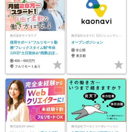
株式会社サイヨウブ
株式会社カオナビ【ポジションマッチ登録】
採用サポート*フルリモート勤
オープンポジション
務*フレックスタイム制*年休
非公開
120日*土日祝休み*残業ほぼな
東京都
し*育児中社員8割以上
400～450万円
フルリモートあり
株式会社SC direct
株式会社ワールドコーポレーション