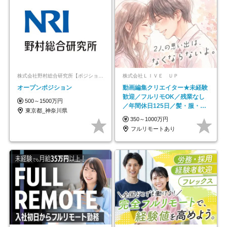
株式会社野村総合研究所【ポジションマッチ登録】
株式会社ＬＩＶＥ ＵＰ
オープンポジション
動画編集クリエイター★未経験
歓迎／フルリモOK／残業なし
500～1500万円
／年間休日125日／髪・服・ネ
東京都_神奈川県
イル自由／研修充実で安心
350～1000万円
フルリモートあり