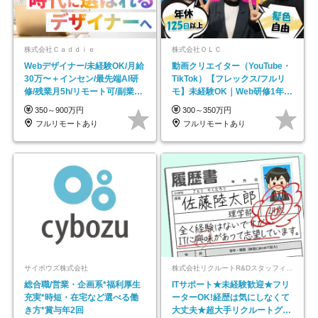
株式会社Ｃａｄｄｉｅ
株式会社ＯＬＣ
Webデザイナー/未経験OK/月給
動画クリエイター（YouTube・
30万〜＋インセン/最先端AI研
TikTok）【フレックス/フルリ
修/残業月5h/リモート可/副業
モ】未経験OK｜Web研修1年間
OK
｜副業OK
350～900万円
300～350万円
フルリモートあり
フルリモートあり
サイボウズ株式会社
株式会社リクルートR&Dスタッフィング【リクルートグループ】
総合職/営業・企画系*福利厚生
ITサポート★未経験歓迎★フリ
充実*時短・在宅など選べる働
ーターOK!経歴は気にしなくて
き方*賞与年2回
大丈夫★超大手リクルートグル