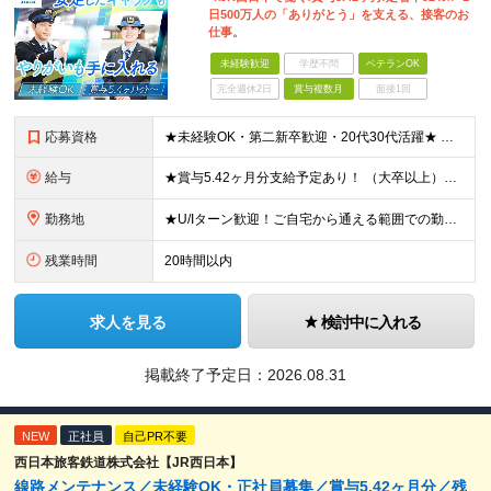
日500万人の「ありがとう」を支える、接客のお
仕事。
未経験歓迎
学歴不問
ベテランOK
完全週休2日
賞与複数月
面接1回
応募資格
★未経験OK・第二新卒歓迎・20代30代活躍★ ☆高卒以上 ☆社会人経験（就労経験）がある方 業界・ポジション・年数は不問です！ 「誰もが知る大手企業で働きたい」 「1人より、チームで仕事がしたい」 「手に職をつけて技術者として活躍したい」 「たくさんの人の日常を支える仕事がしたい」… など、応募理由はさまざま。 文系出身者も多数活躍していますので、 技術系の仕事が初めてでもご安心ください！ ★ゆくゆくはチームをまとめるリーダーや 現場の管理業務なども目指せます！
給与
★賞与5.42ヶ月分支給予定あり！ （大卒以上）月給24万1,692円～39万5,780円＋各種手当＋賞与2回 （高卒以上）月給22万2,662円～39万5,780円＋各種手当＋賞与2回 ※上記は2025年度新卒支払額（京阪神地区）となります ※勤務地・学歴で異なり、ご経験・能力等をふまえた金額を加算します ※残業代は別途全額支給します ※当社規程に基づき決定します ※試用期間あり（3ヶ月／待遇に変更はありません） ※基本給以外の諸手当として扶養・職務・時間外・通勤手当等を支給します ※京阪神地区以外の勤務地の場合 月給（大卒）23万0,706円～／月給（高卒）21万2,541円～となります
勤務地
★U/Iターン歓迎！ご自宅から通える範囲での勤務となります ★JR西日本本社（大阪市北区）または、当社事業エリア内（北陸から北九州まで）の各支社で勤務 ※関西に本社あり※ 〈近畿エリア〉 三重県（伊賀市、亀山市） 滋賀県（大津市、草津市、高島市） 京都府（京都市、福知山市） 大阪府（大阪市、堺市、高槻市） 兵庫県（神戸市、明石市、姫路市、加古川市、豊岡市） 奈良県（奈良市、北葛城郡王寺町） 和歌山県（和歌山市、田辺市） 〈北陸エリア〉 新潟県（糸魚川市） 富山県（富山市、高岡市） 石川県（金沢市、白山市、羽咋市、七尾市、加賀市） 福井県（福井市、敦賀市、小浜市） 〈中国エリア〉 岡山県（岡山市、和気郡和気町、笠岡市、新見市、総社市、倉敷市、津山市） 鳥取県（鳥取市、米子市） 島根県（松江市、浜田市、出雲市） 広島県（広島市、福山市、三原市） 山口県（山口市、周南市、下関市） ◆九州エリア〉 福岡県（福岡市) 〈本社〉 大阪市北区芝田2-4-24 ※可能な限り希望に沿う配属を行います (変更の範囲)上記を除く当社関連勤務地
残業時間
20時間以内
求人を見る
検討中に入れる
掲載終了予定日：2026.08.31
NEW
正社員
自己PR不要
西日本旅客鉄道株式会社【JR西日本】
線路メンテナンス／未経験OK・正社員募集／賞与5.42ヶ月分／残