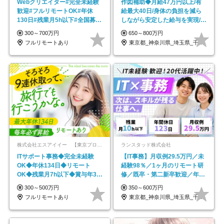
Webクリエイター#完全未経験
作図補助◆月給47万円以上/有
歓迎#フルリモートOK#年休
給最大40日/身体の負担を減ら
130日#残業月5h以下#全国募集
しながら安定した給与を実現/転
#最大1年の研修
勤なし/p10
300～700万円
650～800万円
フルリモートあり
東京都_神奈川県_埼玉県_千葉県_大阪府…
株式会社エスアイイー 【東京プロマーケット上場】
ランスタッド株式会社
ITサポート事務◆完全未経験
【IT事務】月収例29.5万円／未
OK◆年休134日◆リモート
経験98％／1ヶ月のリモート研
OK◆残業月7h以下◆賞与年3回
修／既卒・第二新卒歓迎／年間
◆5年目まで必ず昇給
休日123日/OW
300～500万円
350～600万円
フルリモートあり
東京都_神奈川県_埼玉県_千葉県_大阪府…