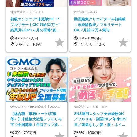
株式会社Ｃｒａｎｅ＆Ｉ
株式会社viralinks
初級エンジニア*未経験OK！*
動画編集クリエイター※初掲載
フルリモートOK*月給32万～*
｜未経験歓迎／フルリモート
残業月9.8h*1ヶ月の研修*資格
OK／月給32万＋賞与
取得率100％
400～1200万円
350～1500万円
フルリモートあり
フルリモートあり
GMOコネクトHR株式会社【GMOインターネットグループ】
株式会社ＬＩＶＥ ＵＰ
【総合職（事務/マーケ/広報
SNS運用スタッフ★未経験OK
等）】未経験大歓迎／フルリモ
／フルリモ・副業OK／年休125
可で全国募集！年収アップ多数
日／残業なし／髪・服・ネイ
★年休最大130日★
ル・ピアス自由
300～700万円
350～1000万円