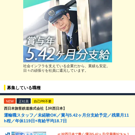
社会インフラを支えている企業だから、業績も安定。
日々の頑張りを社員に還元しています。
募集している職種
NEW
正社員
自己PR不要
西日本旅客鉄道株式会社【JR西日本】
運輸職スタッフ／未経験OK／賞与5.42ヶ月分支給予定／残業月11
h程／年休119日+有給平均18.7日
≪JR西日本で働く/賞与5.42ヶ月/定着率92％≫ 1