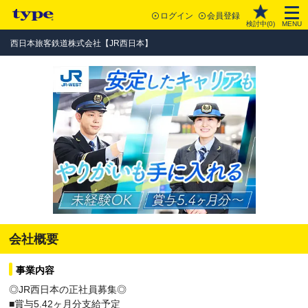
ログイン
会員登録
検討中(
0
)
MENU
西日本旅客鉄道株式会社【JR西日本】
会社概要
事業内容
◎JR西日本の正社員募集◎
■賞与5.42ヶ月分支給予定