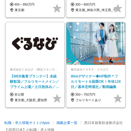
ープの正社員/sg
450～850万円
300～600万円
東京都
東京都_神奈川県_埼玉県_千葉県_大阪府…
株式会社ぐるなび （東証スタンダード上場）
株式会社ＣＯＲＥ ＣＯＤＥ
【WEB集客プランナー】未経
Webデザイナー◆HP制作＊フ
験歓迎／フルリモートメイン／
ルリモート＆副業OK！年休128
プライム上場／土日祝休み／東
日／基本定時退社／動画編集
京・大阪・名古屋
非公開
350～750万円
東京都_大阪府_愛知県
フルリモートあり
転職・求人情報サイトのtype
掲載企業一覧
西日本旅客鉄道株式会社
【JR西日本】の転職・求人情報