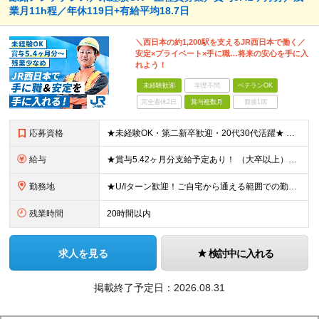
業月11h程／年休119日+有給平均18.7日
＼西日本の約1,200駅を支えるJR西日本で働く／
安定×プライベート×手に職…将来の安心を手に入
れよう！
未経験歓迎
学歴不問
ベテランOK
完全週休2日
賞与複数月
面接1回
応募資格
★未経験OK・第二新卒歓迎・20代30代活躍★ ☆高卒以上 ☆社会人経験（就労経験）がある方 業界・ポジション・年数は不問です！ 「誰もが知る大手企業で働きたい」 「1人より、チームで仕事がしたい」 「手に職をつけて技術者として活躍したい」 「たくさんの人の日常を支える仕事がしたい」… など、応募理由はさまざま。 文系出身者も多数活躍していますので、 技術系の仕事が初めてでもご安心ください！ ★ゆくゆくはチームをまとめるリーダーや 現場の管理業務なども目指せます！
給与
★賞与5.42ヶ月分支給予定あり！ （大卒以上）月給24万1,692円～39万5,780円＋各種手当＋賞与2回 （高卒以上）月給22万2,662円～39万5,780円＋各種手当＋賞与2回 ※上記は2025年度新卒支払額（京阪神地区）となります ※勤務地・学歴で異なり、ご経験・能力等をふまえた金額を加算します ※残業代は別途全額支給します ※当社規程に基づき決定します ※試用期間あり（3ヶ月／待遇に変更はありません） ※基本給以外の諸手当として扶養・職務・時間外・通勤手当等を支給します ※京阪神地区以外の勤務地の場合 月給（大卒）23万0,706円～／月給（高卒）21万2,541円～となります
勤務地
★U/Iターン歓迎！ご自宅から通える範囲での勤務となります ★JR西日本本社（大阪市北区）または、当社事業エリア内（北陸から北九州まで）の各支社で勤務 ※関西に本社あり※ 〈近畿エリア〉 三重県（伊賀市） 滋賀県（大津市、草津市、高島市） 京都府（京都市、福知山市） 大阪府（大阪市、堺市、高槻市） 兵庫県（神戸市、明石市、姫路市、加古川市、豊岡市） 奈良県（奈良市、北葛城郡王寺町） 和歌山県（和歌山市、田辺市） 〈北陸エリア〉 新潟県（糸魚川市） 富山県（富山市、高岡市） 石川県（金沢市、白山市、羽咋市、七尾市、加賀市） 福井県（福井市、敦賀市、小浜市） 〈中国エリア〉 岡山県（岡山市、和気郡和気町、笠岡市、新見市、総社市、倉敷市、津山市） 鳥取県（鳥取市、米子市） 島根県（松江市、浜田市、出雲市） 広島県（広島市、福山市、三原市） 山口県（山口市、周南市、下関市） ◆九州エリア〉 福岡県（福岡市) 〈本社〉 大阪市北区芝田2-4-24 ※可能な限り希望に沿う配属を行います (変更の範囲)上記を除く当社関連勤務地
残業時間
20時間以内
求人を見る
検討中に入れる
掲載終了予定日：2026.08.31