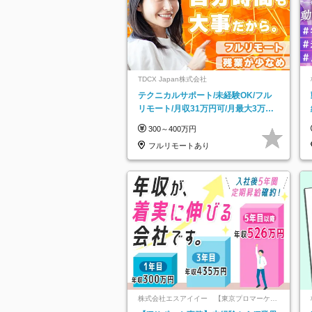
TDCX Japan株式会社
テクニカルサポート/未経験OK/フル
リモート/月収31万円可/月最大3万の
インセンティブ支給/平均年齢33歳
300～400万円
フルリモートあり
株式会社エスアイイー 【東京プロマーケッ
ト上場】