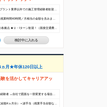
◆高卒以上◆普通自動車免許（AT限定可） ★第二新卒歓迎 ★プラント業界以外での施工管理経験者歓迎 【こんな方は向いています】 ・施工管理のスキルを活かして働きたい ・安定企業で長く働きたい ・チームで協力する仕事が好き ・身体を動かすことが好き ・スケールの大きな仕事に興味がある ・資格を取得して収入を上げたい 意欲があり技術職として成長したい方は大歓迎です！！ 手厚い研修や教育体制があるので、プラント業界が初めての方も、安心してデビューできます。 ★勤務地は、あなたが勤務可能な場所に限ります。 ★夜勤や転勤なし。 ★プラント業界未経験OK
【想定年収】 ★施工管理職：520万円～750万円 ※上記年収は残業時間40時間／月相当の金額を含みます。 月給25万円～35万円＋賞与年2回（原則固定支給額4ヵ月分）＋諸手当（残業手当全額など） ※経験・能力・前職給与を考慮して優遇します。 ※残業代は別途全額支給します。 ※試用期間は6ヵ月ですが、給与は同じです。 （試用期間中は契約社員。試用期間終了後、正社員として雇用します） 【諸手当】 ◆交通費全額支給 →社用車貸与（ガソリン代・駐車場代は会社負担） ◆時間外手当（残業発生分は支給） ◆役職手当 ◆現場手当 ◆資格手当（当社指定資格。合計で月2万円まで） ※施工管理技士・建築士・溶接・WES・NDI・電気工事士など 【昇給】 ◆年1回（4月）※毎年昇給します 【固定残業代について】 なし（残業代は、実際の労働時間に応じて別途全額支給）
★地元密着、転勤なし！ ★大阪・和歌山・茨城・三重・千葉の各拠点 ★Ｕ・Iターン歓迎！（面接交通費支給） ★社用車貸与（出勤利用OK）、駐車場費用支給 ・大阪府堺市 ・和歌山県有田市 ・茨城県神栖市 ・三重県四日市市 ・千葉県市原市 ※上記の大手製油所内にあるタンク補修工事現場事務所での勤務となります。 ※自宅から通勤可能な事務所での勤務です。
検討中に入れる
ヵ月★年休120日以上
経験を活かしてキャリアアッ
【応募資格】 ・高卒以上・要普免（AT限定可） ・AutoCADの経験者 →自社で図面を一部変更する場合があるため。設計分野は不問です。 ・施工図面が読めること 【歓迎する経験】 ◎AutoCADの実務経験 ◎施工図面の作成・修正経験 ◎建築・土木・設備・プラント業界経験 ◎品質管理・施工管理経験 ◎現場と関わる仕事に興味がある方 プラント業界未経験者・第二新卒歓迎！ 仕事のブランクがある方も歓迎！
【施工品質管理】 月給25万～28万円＋賞与年2回（原則固定支給額4ヵ月分）＋諸手当（残業手当全額など） ※経験・能力・前職給与を考慮して優遇します。 ※残業代は別途全額支給します。 ※試用期間は6ヵ月ですが、給与は同じです。 （試用期間中は契約社員。試用期間終了後、正社員として雇用します） 【想定年収】 ★施工品質管理：500万円～550万円 ※上記年収は残業時間20時間／月相当の金額を含みます。 【諸手当】 ◆交通費全額支給 ◆時間外手当（残業発生分は支給） ◆役職手当 ◆資格手当（当社指定資格。合計で月2万円まで） ※施工管理技士・建築士・溶接・WES・NDI・電気工事士など 【昇給】 ◆年1回（4月）※毎年昇給します 【固定残業代について】 なし（残業代は、実際の労働時間に応じて別途全額支給）