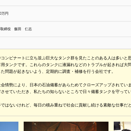
00万円
表取締役 飯田 仁志
学コンビナートに立ち並ぶ巨大なタンク群を見たことのある人は多いと思
蓄用タンクです。これらのタンクに液漏れなどのトラブルが起きれば大問
した問題が起きないよう、定期的に調査・補修を行う会社です。
社会情勢により、日本の石油備蓄があらためてクローズアップされてい
材させていただき、私たちの知らないところで日々備蓄タンクを守って
手ではないけれど、毎日の積み重ねで社会に貢献し続ける素敵な仕事だ