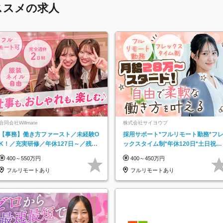
ススメの求人
合同会社Willmate
株式会社サイヨウブ
【事務】働き方ファースト／未経験O
採用サポート*フルリモート勤務*フ
K！／充実研修／年休127日～／残業
ックスタイム制*年休120日*土日祝休
なし／平均20代／リモートOK
み*残業ほぼなし*育児中社員8割以上
400～550万円
400～450万円
フルリモートあり
フルリモートあり