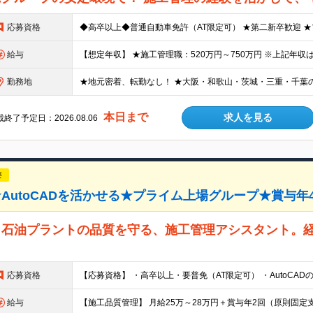
応募資格
給与
勤務地
本日まで
求人を見る
終了予定日：2026.08.06
要
utoCADを活かせる★プライム上場グループ★賞与年4
。石油プラントの品質を守る、施工管理アシスタント。
応募資格
給与