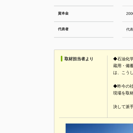
資本金
20
代表者
代
取材担当者より
◆石油化
蔵用・備
は、こう
◆昨今の
現場を取
決して派