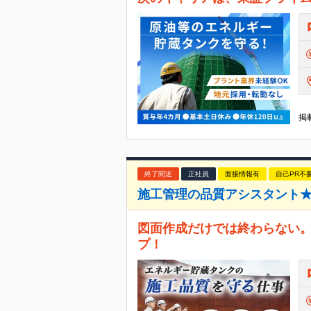
掲載
終了間近
正社員
面接情報有
自己PR不
施工管理の品質アシスタント★A
図面作成だけでは終わらない
プ！