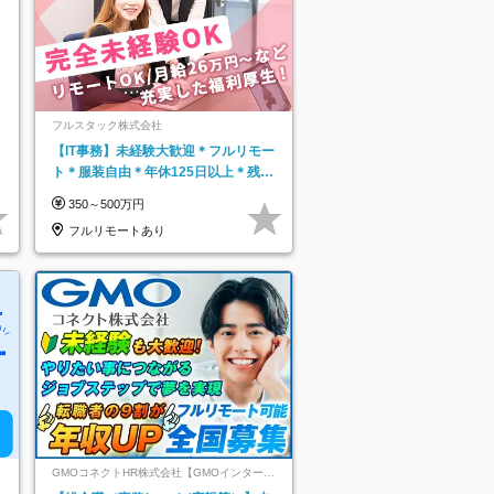
フルスタック株式会社
【IT事務】未経験大歓迎＊フルリモー
ト＊服装自由＊年休125日以上＊残業
なし＊月給26万円以上
350～500万円
フルリモートあり
GMOコネクトHR株式会社【GMOインターネ
ットグループ】