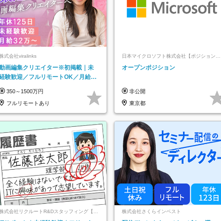
株式会社viralinks
日本マイクロソフト株式会社【ポジションマ
ッチ登録】
動画編集クリエイター※初掲載｜未
オープンポジション
経験歓迎／フルリモートOK／月給32
万＋賞与
350～1500万円
非公開
フルリモートあり
東京都
株式会社リクルートR&Dスタッフィング【リ
株式会社さくらインベスト
クルートグループ】