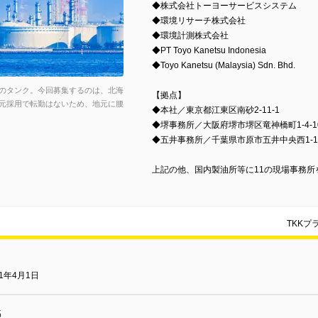
◆株式会社トーヨーサービスシステム
◆環境リサーチ株式会社
◆環境計測株式会社
◆PT Toyo Kanetsu Indonesia
◆Toyo Kanetsu (Malaysia) Sdn. Bhd.
のタンク。今回募集するのは、北海
【拠点】
元採用で転勤はないため、地元に腰
◆本社／東京都江東区南砂2-11-1
◆堺事務所／大阪府堺市堺区竜神橋町1-4-10 
◆五井事務所／千葉県市原市五井中央西1-14
上記の他、国内製油所等に11の現場事務所
TKK
21年4月1日
名