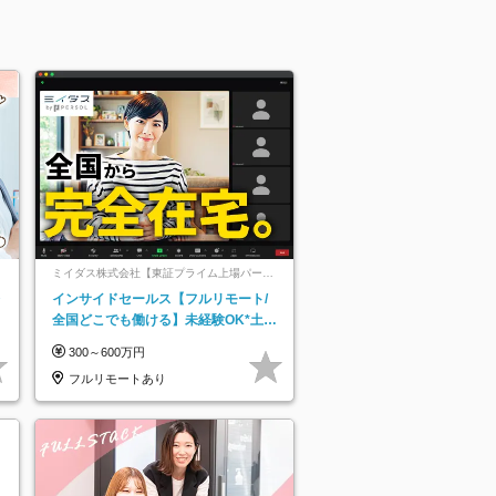
ミイダス株式会社【東証プライム上場パーソ
ルグループ】
レ
インサイドセールス【フルリモート/
全国どこでも働ける】未経験OK*土日
祝休み*残業少なめ*在宅勤務手当あり
300～600万円
フルリモートあり