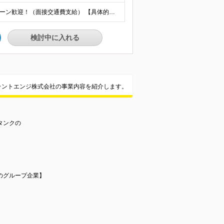
★千葉・大阪の自社事務所 ★地元密着、転勤なし！ ★Ｕ・Iターン歓迎！（面接交通費支給） 【具体的な勤務地】 ※当社堺事務所（大阪）もしくは五井事務所（千葉） ◆堺事務所 （住所） 大阪府堺市堺区竜神橋町1-4-10 LUVIAS堺 1階 （アクセス） ・南海本線「堺駅」南口より徒歩2分 ◆五井事務所 （住所） 千葉県市原市五井中央西1-14-20 マルエイ第9ビル 5階D号室 （アクセス） ・JR内房線・小湊鉄道線「五井駅」西口より徒歩2分 現場へは、各事務所から社有車で向かいます。
検討中に入れる
プラントエンジ株式会社の事業内容を紹介します。
タンクの
のグループ企業】