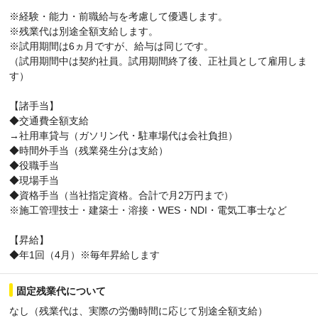
※経験・能力・前職給与を考慮して優遇します。
※残業代は別途全額支給します。
※試用期間は6ヵ月ですが、給与は同じです。
（試用期間中は契約社員。試用期間終了後、正社員として雇用しま
す）
【諸手当】
◆交通費全額支給
→社用車貸与（ガソリン代・駐車場代は会社負担）
◆時間外手当（残業発生分は支給）
◆役職手当
◆現場手当
◆資格手当（当社指定資格。合計で月2万円まで）
※施工管理技士・建築士・溶接・WES・NDI・電気工事士など
【昇給】
◆年1回（4月）※毎年昇給します
固定残業代について
なし（残業代は、実際の労働時間に応じて別途全額支給）