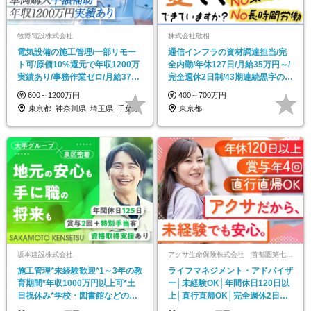
牧野電設株式会社
株式会社敬相
電気設備の施工管理/一部リモー
通信インフラの資材調達担当/完
ト可/原価10%還元で年収1200万
全内勤/年休127日/月給35万円～/
実績あり/事務作業ゼロ/月給37万
完全週休2日制/43期連続黒字の安
円～
定経営
600～1200万円
400～700万円
東京都_神奈川県_埼玉県_千葉県
東京都
坂本建設株式会社
アクサ生命保険株式会社 首都圏第七FA支社(大阪/福岡/つくば/広島/札幌/仙台)
施工管理*未経験歓迎*1～3年の教
ライフマネジメント・アドバイザ
育期間*年収1000万円以上可*土
ー│未経験OK│年間休日120日以
日祝休み*学校・図書館などの公
上│直行直帰OK│完全週休2日制
共工事中心
│育児支援充実