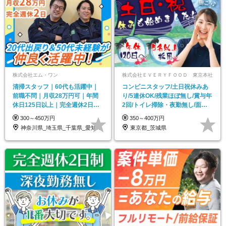
株式会社エム・ワン
株式会社ＥＶＥＲＹＦＯＯＤ 東京本社
清掃スタッフ｜60代も活躍中｜
コンビニスタッフ/土日祝休みあ
前職不問｜月収28万円可｜年間
り/5連休OK/残業ほぼ無し/賞与年
休日125日以上｜完全週休2日｜
2回/トイレ掃除・夜勤無し/面接1
残業代全額追加支給
回
300～450万円
350～400万円
神奈川県_埼玉県_千葉県_愛知県_福島県…
東京都_茨城県