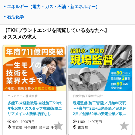
エネルギー（電力・ガス・石油・新エネルギー）
石油化学
【TKKプラントエンジを閲覧しているあなたへ】
オススメの求人
ニッカホーム株式会社
日化設備工業株式会社
多能工/未経験歓迎/自社施工/20代
現場監督(施工管理)／月給80万円
年収530万のスタッフ在籍/近隣エ
～+賞与年2回+出来高給／完週休
リアメイン＆残業ほぼなし
2日／創業60年の安定企業／取引
先は官公庁等
400～1000万円
1100～1400万円
東京都_神奈川県_埼玉県_千葉県_大阪府…
東京都