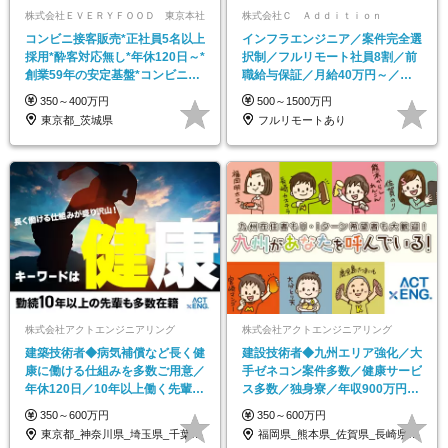
株式会社ＥＶＥＲＹＦＯＯＤ 東京本社
株式会社Ｃ Ａｄｄｉｔｉｏｎ
コンビニ接客販売*正社員5名以上
インフラエンジニア／案件完全選
採用*酔客対応無し*年休120日～*
択制／フルリモート社員8割／前
創業59年の安定基盤*コンビニ経
職給与保証／月給40万円～／副
験者優遇
業自由
350～400万円
500～1500万円
東京都_茨城県
フルリモートあり
株式会社アクトエンジニアリング
株式会社アクトエンジニアリング
建築技術者◆病気補償など長く健
建設技術者◆九州エリア強化／大
康に働ける仕組みを多数ご用意／
手ゼネコン案件多数／健康サービ
年休120日／10年以上働く先輩も
ス多数／独身寮／年収900万円以
多数！
上の先輩も
350～600万円
350～600万円
東京都_神奈川県_埼玉県_千葉県_大阪府…
福岡県_熊本県_佐賀県_長崎県_大分県_…