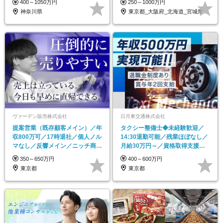
400～1050万円
250～1000万円
神奈川県
東京都_大阪府_北海道_宮城県_茨城県_…
ヴァーデン販売株式会社
日月東交通株式会社
提案営業（既存顧客メイン）／年
タクシー整備士◆未経験歓迎／
収800万可／17時退社／個人ノル
14:30退勤可能／残業ほぼなし／
マなし／反響メイン／ニッチ商材
月給30万円～／資格取得支援あ
で圧倒的シェア
り
350～650万円
400～600万円
東京都
東京都