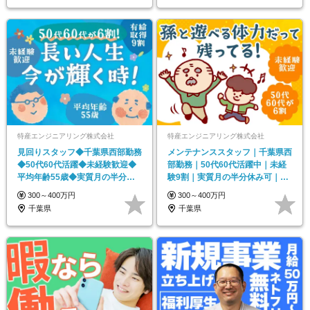
特産エンジニアリング株式会社
特産エンジニアリング株式会社
見回りスタッフ◆千葉県西部勤務
メンテナンススタッフ｜千葉県西
◆50代60代活躍◆未経験歓迎◆
部勤務｜50代60代活躍中｜未経
平均年齢55歳◆実質月の半分休
験9割｜実質月の半分休み可｜残
みも可◆賞与年2回
業月5h｜車通勤可
300～400万円
300～400万円
千葉県
千葉県