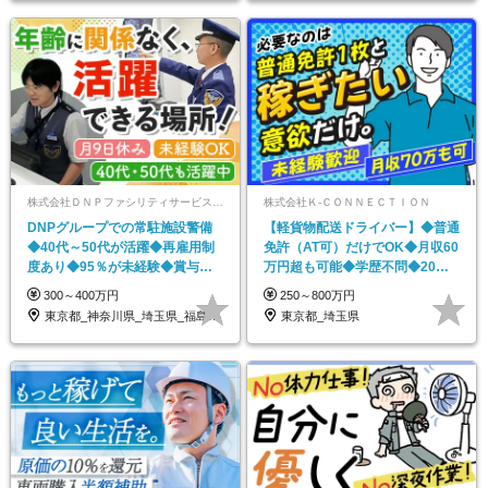
株式会社ＤＮＰファシリティサービス【東証プライム上場グループ企業】
株式会社Ｋ‐ＣＯＮＮＥＣＴＩＯＮ
DNPグループでの常駐施設警備
【軽貨物配送ドライバー】◆普通
◆40代～50代が活躍◆再雇用制
免許（AT可）だけでOK◆月収60
度あり◆95％が未経験◆賞与年2
万円超も可能◆学歴不問◆20～
回◆安定した収入
60代・女性活躍
300～400万円
250～800万円
東京都_神奈川県_埼玉県_福島県_茨城県
東京都_埼玉県