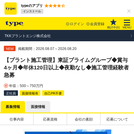
typeのアプリ
インストール
ログイン
会員登録
検討中(
0
)
MENU
TKKプラントエンジ株式会社
掲載期間：2026.08.07～2026.08.20
NEW
【プラント施工管理】東証プライムグループ◆賞与
4ヶ月◆年休120日以上◆夜勤なし◆施工管理経験者
急募
年収：500～750万円
正社員
面接情報有
自己PR不要
募集情報
面接情報
仕事内容
応募資格
会社の素顔
応募について