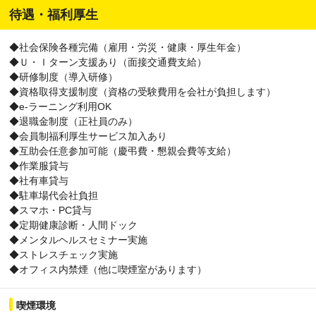
待遇・福利厚生
◆社会保険各種完備（雇用・労災・健康・厚生年金）
◆Ｕ・Ｉターン支援あり（面接交通費支給）
◆研修制度（導入研修）
◆資格取得支援制度（資格の受験費用を会社が負担します）
◆e-ラーニング利用OK
◆退職金制度（正社員のみ）
◆会員制福利厚生サービス加入あり
◆互助会任意参加可能（慶弔費・懇親会費等支給）
◆作業服貸与
◆社有車貸与
◆駐車場代会社負担
◆スマホ・PC貸与
◆定期健康診断・人間ドック
◆メンタルヘルスセミナー実施
◆ストレスチェック実施
◆オフィス内禁煙（他に喫煙室があります）
喫煙環境