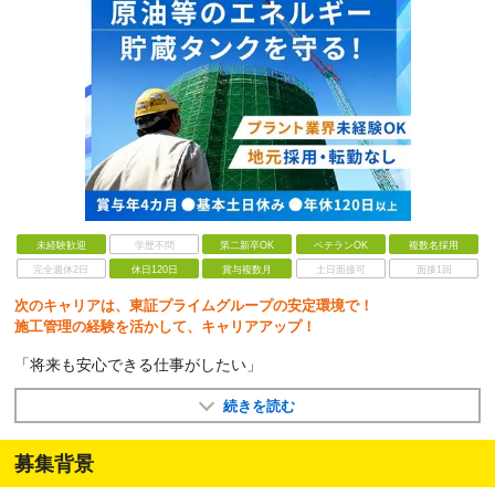
未経験歓迎
学歴不問
第二新卒OK
ベテランOK
複数名採用
完全週休2日
休日120日
賞与複数月
土日面接可
面接1回
次のキャリアは、東証プライムグループの安定環境で！
施工管理の経験を活かして、キャリアアップ！
「将来も安心できる仕事がしたい」
続きを読む
募集背景