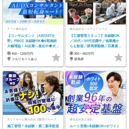
ＦＴＣ株式会社
株式会社ホットランドフーズ
【コンサルタント（AI/DX/IT分
【工場管理スタッフ】未経験OK
野）PMO】未経験OK◆9期連続
／30代～50代活躍中／他業種か
大幅増益！AI企業へ進化中◆ポジ
らも歓迎／群馬県勤務／応募資格
ション多数
該当者は全員面接
450～1200万円
350～450万円
フルリモートあり
群馬県
タクトホーム株式会社【飯田グループホールディングス】
株式会社富士薬品
施工管理＊未経験・第二新卒歓迎
ルート営業♯未経験OK♯ホワイト