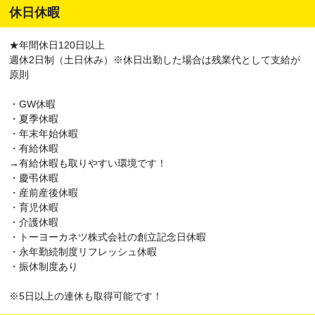
我孫子市、鴨川市、鎌ケ谷市、君津市、富津市、浦安市、四街道
休日休暇
市、袖ケ浦市、八街市、印西市、白井市、富里市、南房総市、匝瑳
市、香取市、山武市、いすみ市、大網白里市、印旛郡酒々井町、印
★年間休日120日以上
旛郡栄町、香取郡神崎町、香取郡多古町、香取郡東庄町、山武郡九
週休2日制（土日休み）※休日出勤した場合は残業代として支給が
十九里町、山武郡芝山町、山武郡横芝光町、長生郡一宮町、長生郡
原則
睦沢町、長生郡長生村、長生郡白子町、長生郡長柄町、長生郡長南
町、夷隅郡大多喜町、夷隅郡御宿町、安房郡鋸南町） 、
大阪府
・GW休暇
（大阪市都島区、大阪市福島区、大阪市此花区、大阪市西区、大阪
・夏季休暇
市港区、大阪市大正区、大阪市天王寺区、大阪市浪速区、大阪市西
・年末年始休暇
淀川区、大阪市東淀川区、大阪市東成区、大阪市生野区、大阪市旭
・有給休暇
区、大阪市城東区、大阪市阿倍野区、大阪市住吉区、大阪市東住吉
→有給休暇も取りやすい環境です！
区、大阪市西成区、大阪市淀川区、大阪市鶴見区、大阪市住之江
・慶弔休暇
区、大阪市平野区、大阪市北区、大阪市中央区、堺市堺区、堺市中
・産前産後休暇
区、堺市東区、堺市西区、堺市南区、堺市北区、堺市美原区、岸和
・育児休暇
田市、豊中市、池田市、吹田市、泉大津市、高槻市、貝塚市、守口
・介護休暇
市、枚方市、茨木市、八尾市、泉佐野市、富田林市、寝屋川市、河
・トーヨーカネツ株式会社の創立記念日休暇
内長野市、松原市、大東市、和泉市、箕面市、柏原市、羽曳野市、
・永年勤続制度リフレッシュ休暇
門真市、摂津市、高石市、藤井寺市、東大阪市、泉南市、四條畷
・振休制度あり
市、交野市、大阪狭山市、阪南市、三島郡島本町、豊能郡豊能町、
豊能郡能勢町、泉北郡忠岡町、泉南郡熊取町、泉南郡田尻町、泉南
※5日以上の連休も取得可能です！
郡岬町、南河内郡太子町、南河内郡河南町、南河内郡千早赤阪村）
、
茨城県
、
三重県
、
和歌山県