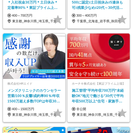
＊入社祝金30万円＊土日休み＊
500に認定♯土日祝休み♯5連休も
定着率90%＊東証プライム上場
可♯残業少なめ♯20代～30代活躍
グループ採用
中
400～700万円
300～400万円
東京都_神奈川県_埼玉県_千葉県_大阪府…
千葉県_北海道_岩手県_秋田県_山形県_…
株式会社HRエイド
ホーチキ株式会社【東証プライム上場】
メンズクリニックのカウンセラー
施工管理*平均年収700万円*未経
営業/100％反響/成約率90％/年収
験OK*地元で働ける*30代で平均
1500万超え多数/TOPは年収3000
年収500万以上*住宅・家族手当
万
あり*土日祝休み
400～1500万円
非公開
東京都_神奈川県_埼玉県_千葉県_大阪府…
東京都_神奈川県_埼玉県_千葉県_大阪府…