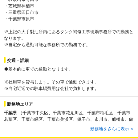
・茨城県神栖市
・三重県四日市市
・千葉県市原市
※上記の大手製油所内にあるタンク補修工事現場事務所での勤務と
なります。
※自宅から通勤可能な事務所での勤務です。
交通・詳細
◆基本的に車での通勤となります。
※社用車を貸与します。その車で通勤できます。
※自宅近辺での駐車場費用は会社で負担します。
勤務地エリア
千葉県
（千葉市中央区、千葉市花見川区、千葉市稲毛区、千葉市
若葉区、千葉市緑区、千葉市美浜区、銚子市、市川市、船橋市、館
山市、木更津市、松戸市、野田市、茂原市、成田市、佐倉市、東金
勤務地をさらに表示 ∨
市、旭市、習志野市、柏市、勝浦市、市原市、流山市、八千代市、