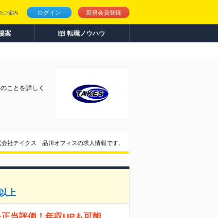
ログイン
新規会員登録
のご案内
人提案
転職ノウハウ
業のことを詳しく
式会社テイクス 品川オフィスの求人情報です。
以上
を正当評価！年収UPも可能