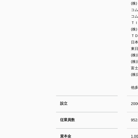
(株
コム
コム
ＴＩ
(株
ＴＤ
日本
東日
(株
(株
富士
(株
他
設立
20
従業員数
95
資本金
1,