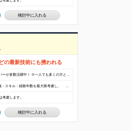
は考慮します。
検討中に入れる
上
などの最新技術にも携われる
★未経験・第二新卒歓迎！ ★学歴不問！ ※異業種出身のメンバーが多数活躍中！ ※一人でも多くの方とお会いさせていただく予定です！ ※エンジニアの経験が数か月あり、今は別職種に就いているが、 もう一度エンジニアとして活躍したい方も大歓迎です！ ＼“完全人物重視”の採用を実施します！／ 学生の頃に学んだ知識を活かしてエンジニアデビューを飾りたい！ IT関連の資格を活かしてエンジニアデビューを飾りたい！ そんな希望をお持ちの方、ぜひご応募ください。 私達が安心のエンジニアデビューを実現できるように、 しっかりとサポートします！
月額22万円～28万円＋賞与年2回(前年度実績4.6ヶ月分) ※知識・スキル・経験年数を最大限考慮し、 十分な話し合いのうえ決定いたします。 ※別途、交通費支給(月5万円まで)あり ※試用期間6ヶ月あり(給与に変更なし)
は考慮します。
検討中に入れる