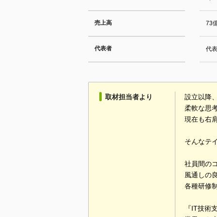
売上高
73
代表者
代表
取材担当者より
設立以降
柔軟な思
現在も右
そんなテ
社員間の
風通しの
各種研修
『IT技術