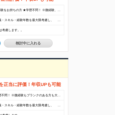
★分野・年数・工程を問わず、インフラ分野でのエンジニア経験をお持ちの方 ★学歴不問！ ※微経験、ブランクのある方も大歓迎です！ ※今回の募集では一人でも多くの方とお会いさせていただく予定です！ ≪求める人物像≫ ◎エンジニア主体の思考を持った会社で働きたい方 ◎スキルに見合った収入を手にしたい方 ◎会社都合の環境から抜け出したい方 この仕事の向き・不向き
月額25万円～52万円＋賞与年2回(前年度実績4.6ヶ月分) ※知識・スキル・経験年数を最大限考慮し、 十分な話し合いのうえ決定いたします。 ※別途、交通費支給(月5万円まで)あり ※試用期間6ヶ月あり(給与に変更なし)
は考慮します。。
検討中に入れる
を正当に評価！年収UPも可能
★分野・年数・工程を問わず、開発の経験をお持ちの方 ★学歴不問！ ※微経験もブランクのある方も大歓迎です！ ※今回の募集では一人でも多くの方とお会いさせていただく予定です！ ≪求める人物像≫ ◎エンジニア主体の思考を持った会社で働きたい方 ◎スキルに見合った収入を手にしたい方
月額25万円～52万円＋賞与年2回(前年度実績4.6ヶ月分) ※知識・スキル・経験年数を最大限考慮し、 十分な話し合いのうえ決定いたします。 ※別途、交通費支給(月5万円まで)あり ※試用期間6ヶ月あり(給与に変更なし)