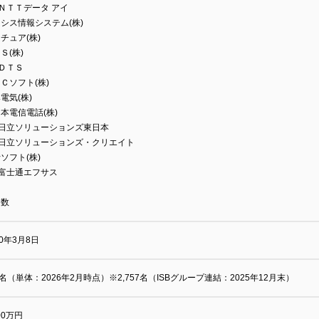
)ＮＴＴデータ アイ
シス情報システム(株)
チュア(株)
Ｓ(株)
)ＤＴＳ
Ｃソフト(株)
電気(株)
本電信電話(株)
)日立ソリューションズ東日本
)日立ソリューションズ・クリエイト
ソフト(株)
)富士通エフサス
多数
00年3月8日
2名（単体：2026年2月時点）※2,757名（ISBグループ連結：2025年12月末）
000万円