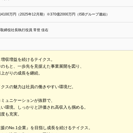
億4100万円（2025年12月期）※370億2000万円（ISBグループ連結）
取締役社長執行役員 常世 佳右
、増収増益を続けるテイクス。
考のもと、一歩先を見据えた事業展開を図り、
肩上がりの成長を継続。
イクスの魅力は社員の働きやすい環境だ。
コミュニケーションが抜群で、
良い環境。しっかりと評価され高収入も掴める。
制度も充実。
支援のNo.1企業』を目指し成長を続けるテイクス。