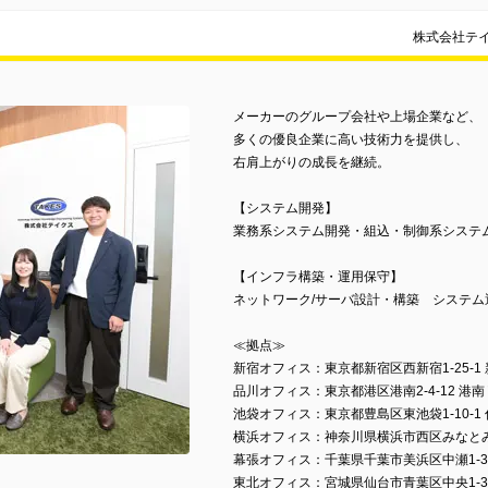
株式会社テ
メーカーのグループ会社や上場企業など、
多くの優良企業に高い技術力を提供し、
右肩上がりの成長を継続。
【システム開発】
業務系システム開発・組込・制御系システ
【インフラ構築・運用保守】
ネットワーク/サーバ設計・構築 システ
≪拠点≫
新宿オフィス：東京都新宿区西新宿1-25-1
品川オフィス：東京都港区港南2-4-12 港
池袋オフィス：東京都豊島区東池袋1-10-1
横浜オフィス：神奈川県横浜市西区みなとみら
幕張オフィス：千葉県千葉市美浜区中瀬1-3
東北オフィス：宮城県仙台市青葉区中央1-3-1 