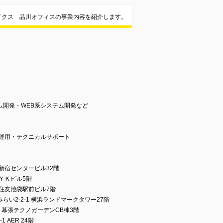
イクス 品川オフィスの事業内容を紹介します。
ム開発・WEB系システム開発など
ム運用・テクニカルサポート
 新宿センタービル32階
南ＹＫビル5階
 住友池袋駅前ビル7階
い2-2-1 横浜ランドマークタワー27階
 幕張テクノガーデンCB棟3階
AER 24階