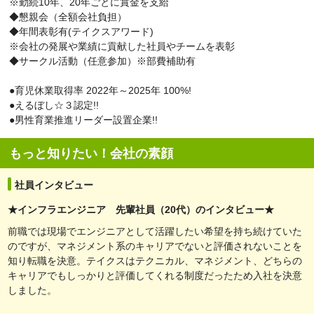
※勤続10年、20年ごとに賞金を支給
◆懇親会（全額会社負担）
◆年間表彰有(テイクスアワード)
※会社の発展や業績に貢献した社員やチームを表彰
◆サークル活動（任意参加）※部費補助有
●育児休業取得率 2022年～2025年 100%!
●えるぼし☆３認定!!
●男性育業推進リーダー設置企業!!
もっと知りたい！会社の素顔
社員インタビュー
★インフラエンジニア 先輩社員（20代）のインタビュー★
前職では現場でエンジニアとして活躍したい希望を持ち続けていた
のですが、マネジメント系のキャリアでないと評価されないことを
知り転職を決意。テイクスはテクニカル、マネジメント、どちらの
キャリアでもしっかりと評価してくれる制度だったため入社を決意
しました。