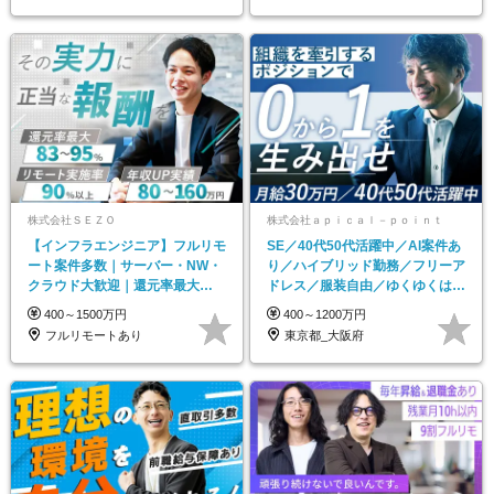
株式会社ＳＥＺＯ
株式会社ａｐｉｃａｌ－ｐｏｉｎｔ
【インフラエンジニア】フルリモ
SE／40代50代活躍中／AI案件あ
ート案件多数｜サーバー・NW・
り／ハイブリッド勤務／フリーア
クラウド大歓迎｜還元率最大
ドレス／服装自由／ゆくゆくはマ
95％｜残業6H以下
ネージャー可
400～1500万円
400～1200万円
フルリモートあり
東京都_大阪府