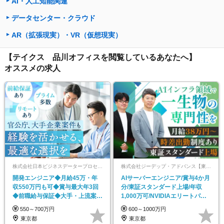
AI・人工知能関連
データセンター・クラウド
AR（拡張現実）・VR（仮想現実）
【テイクス 品川オフィスを閲覧しているあなたへ】
オススメの求人
株式会社日本ビジネスデータープロセシングセンター 東京支社
株式会社ジーデップ・アドバンス【東証スタンダード市場】
開発エンジニア◆月給45万・年
AIサーバーエンジニア/賞与4か月
収550万円も可◆賞与最大年3回
分/東証スタンダード上場/年収
◆前職給与保証◆大手・上流案件
1,000万可/NVIDIAエリートパー
多数◆CM放送中
トナー
550～700万円
600～1000万円
東京都
東京都