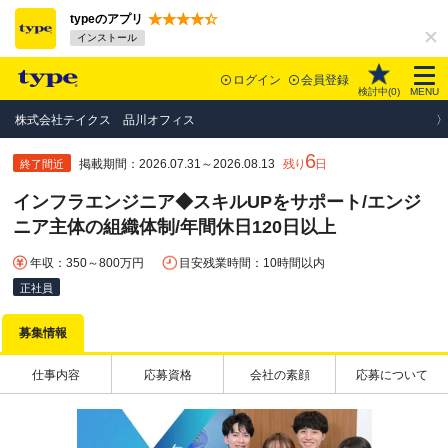
typeのアプリ
インストール
ログイン
会員登録
検討中(
0
)
MENU
株式会社テイクス 品川オフィス
6
掲載期間：2026.07.31～2026.08.13
残り
日
終了間近
インフラエンジニア◆スキルUPをサポート/エンジ
ニア主体の組織体制/年間休日120日以上
年収：350～800万円
目安残業時間：10時間以内
正社員
募集情報
仕事内容
応募資格
会社の素顔
応募について