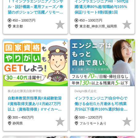
ＩＴインフラエンジニア／コンサ
インフラエンジニア/40・50代活
ル・設計構築～運用フェーズ／希
躍/還元率80%超/前職給与105%
望のポジションで活躍／リモート
保証/リモート8割/面接1回
OK／福利厚生充実！
450～1000万円
450～1000万円
東京都
東京都_神奈川県_福岡県
株式会社勝英自動車学校
Delight株式会社
自動車教習所指導員#未経験歓迎
インフラエンジニア/自分中心で
#資格取得支援あり#月給27万円
働ける会社/1カ月連休も可/残業
以上（資格取得後）#マイカー通
月5h以下/案件100%選択制/全国
勤OK#転勤なし
から応募歓迎
300～450万円
500～1200万円
静岡県
フルリモートあり