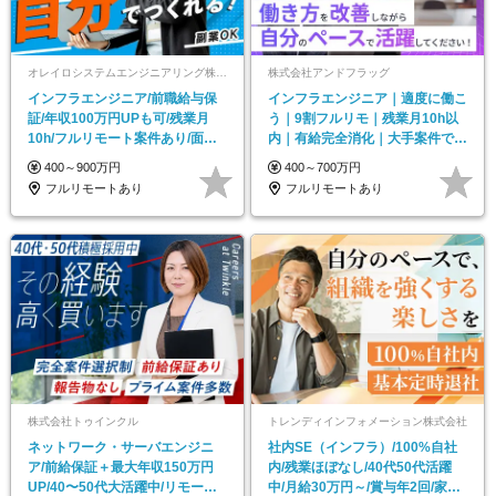
オレイロシステムエンジニアリング株式会社
株式会社アンドフラッグ
インフラエンジニア/前職給与保
インフラエンジニア｜適度に働こ
証/年収100万円UPも可/残業月
う｜9割フルリモ｜残業月10h以
10h/フルリモート案件あり/面接1
内｜有給完全消化｜大手案件で自
回
然にスキルUP
400～900万円
400～700万円
フルリモートあり
フルリモートあり
株式会社トゥインクル
トレンディインフォメーション株式会社
ネットワーク・サーバエンジニ
社内SE（インフラ）/100%自社
ア/前給保証＋最大年収150万円
内/残業ほぼなし/40代50代活躍
UP/40〜50代大活躍中/リモート
中/月給30万円～/賞与年2回/家賃