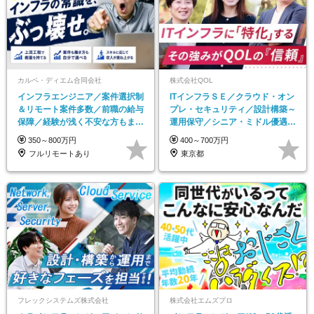
カルペ・ディエム合同会社
株式会社QOL
インフラエンジニア／案件選択制
ITインフラＳＥ／クラウド・オン
＆リモート案件多数／前職の給与
プレ・セキュリティ／設計構築～
保障／経験が浅く不安な方もまず
運用保守／シニア・ミドル優遇歓
は応募OK
迎／リモート勤務可
350～800万円
400～700万円
フルリモートあり
東京都
フレックシステムズ株式会社
株式会社エムズプロ