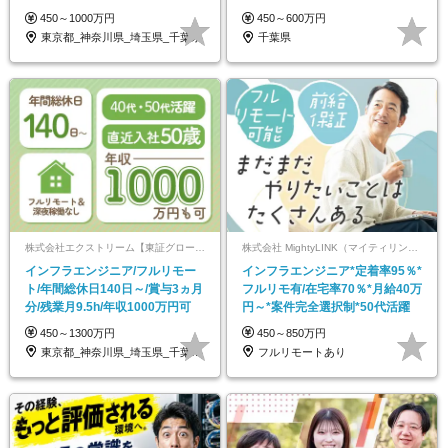
有/案件選択制
補助有
450～1000万円
450～600万円
東京都_神奈川県_埼玉県_千葉県
千葉県
株式会社エクストリーム【東証グロース上場】
株式会社 MightyLINK（マイティリンク）
インフラエンジニア/フルリモー
インフラエンジニア*定着率95％*
ト/年間総休日140日～/賞与3ヵ月
フルリモ有/在宅率70％*月給40万
分/残業月9.5h/年収1000万円可
円～*案件完全選択制*50代活躍
450～1300万円
450～850万円
東京都_神奈川県_埼玉県_千葉県_大阪府…
フルリモートあり