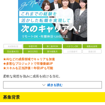
未経験歓迎
学歴不問
第二新卒OK
ベテランOK
複数名採用
完全週休2日
休日120日
賞与複数月
土日面接可
面接1回
★AIなどの成長領域でキャリアを加速
★多彩なプロジェクトで市場価値UP
★スキルを正当評価！年収UPも可能
柔軟な発想を強みに成長を続ける当社。
続きを読む
募集背景