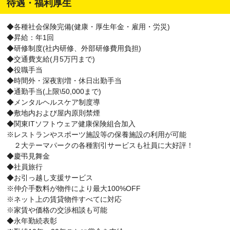
待遇・福利厚生
◆各種社会保険完備(健康・厚生年金・雇用・労災)
◆昇給：年1回
◆研修制度(社内研修、外部研修費用負担)
◆交通費支給(月5万円まで)
◆役職手当
◆時間外・深夜割増・休日出勤手当
◆通勤手当(上限\50,000まで)
◆メンタルヘルスケア制度導
◆敷地内および屋内原則禁煙
◆関東ITソフトウェア健康保険組合加入
※レストランやスポーツ施設等の保養施設の利用が可能
２大テーマパークの各種割引サービスも社員に大好評！
◆慶弔見舞金
◆社員旅行
◆お引っ越し支援サービス
※仲介手数料が物件により最大100%OFF
※ネット上の賃貸物件すべてに対応
※家賃や価格の交渉相談も可能
◆永年勤続表彰