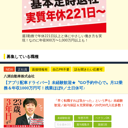
週3勤務で年休221日以上と体にやさしい働き方を実
現！なのに年収900万〜1,000万円以上も！
募集している職種
NEW
正社員
面接情報有
自己PR不要
話を聞きたい応募可
八洲自動車株式会社
【アプリ配車ドライバー】未経験歓迎★〝GO予約中心で〟月12乗
務＆年収1000万円可！残業ほぼ0／土日休可♪
「早く転職すれば良かった」という声も♪ 未経験
歓迎／給与保証＆充実研修／20代30代入社多数！
未経験歓迎
学歴不問
ベテランOK
完全週休2日
賞与複数月
面接1回