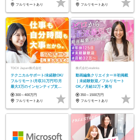
フルリモートあり
フルリモートあり
TDCX Japan株式会社
株式会社viralinks
テクニカルサポート/未経験OK/
動画編集クリエイター※初掲載
フルリモート/月収31万円可/月
｜未経験歓迎／フルリモート
最大3万のインセンティブ支給/
OK／月給32万＋賞与
平均年齢33歳
300～400万円
350～1500万円
フルリモートあり
フルリモートあり