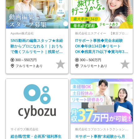
Apollon株式会社
株式会社エスアイイー 【東京プロマーケット上場】
SNS動画の編集スタッフ★未経
ITサポート事務◆完全未経験
験からプロになれる！｜おうち
OK◆年休134日◆リモート
で働くフルリモート｜残業ゼロ
OK◆残業月7h以下◆賞与年3回
で18時退勤◎
◆5年目まで必ず昇給
300～550万円
300～500万円
フルリモートあり
フルリモートあり
サイボウズ株式会社
株式会社コプロコンストラクション【東証プライム上場コプロ・ホールディングス子会社】
総合職/営業・企画系*福利厚生
※サポート事務*未経験から月