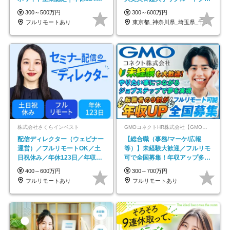
｜リモートOK
ープの正社員/sg
300～500万円
300～600万円
フルリモートあり
東京都_神奈川県_埼玉県_千葉県_大阪府…
株式会社さくらインベスト
GMOコネクトHR株式会社【GMOインターネットグループ】
配信ディレクター（ウェビナー
【総合職（事務/マーケ/広報
運営）／フルリモートOK／土
等）】未経験大歓迎／フルリモ
日祝休み／年休123日／年収
可で全国募集！年収アップ多数
600万円可
★年休最大130日★
400～600万円
300～700万円
フルリモートあり
フルリモートあり