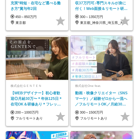
充実*時短・在宅など選べる働
収37万円可♪専門スキルが身に
き方*賞与年2回
付く！Web面接＆リモート研修
も充実♪/a
450～850万円
300～1350万円
東京都
東京都_神奈川県_埼玉県_大阪府_愛知県…
株式会社ＧＥＮＴＥＮ
株式会社One feat.
【WEBデザイナー】初⼼者歓
動画・映像クリエイター（SNS
迎◎⽉給30万〜＊年休125⽇＊
マーケ）／経験ゼロから一流へ
在宅OK＆研修あり＊フレック
／フルリモートOK／月給30万
ス
円～／年休130日以上
200～1000万円
300～1500万円
フルリモートあり
フルリモートあり