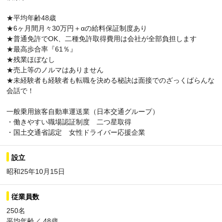
★平均年齢48歳
★6ヶ月間月々30万円＋αの給料保証制度あり
★普通免許でOK、二種免許取得費用は会社が全部負担します
★最高歩合率『61％』
★残業ほぼなし
★売上等のノルマはありません
★未経験者も経験者も転職を決める秘訣は面接でのざっくばらんな
会話で！
一般乗用旅客自動車運送業（日本交通グループ）
・働きやすい職場認証制度 二つ星取得
・国土交通省認定 女性ドライバー応援企業
設立
昭和25年10月15日
従業員数
250名
平均年齢／ 48歳