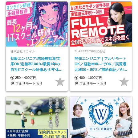
株式会社ミライル
FLARETECH株式会社
初級エンジニア/未経験歓迎/文
開発エンジニア｜フルリモート
系OK/定着率100％/最長1年の
OK／経験半年～でOK／実質還
自社ITスクール研修あり/年休
元率80～90%／前給保証／AI系
130日
など最先端案件多数
250～400万円
400～1000万円
フルリモートあり
フルリモートあり