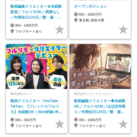
動画編集クリエイター★未経験
オープンポジション
歓迎／フルリモOK／残業なし
500～1500万円
／年間休日125日／髪・服・ネ
東京都_神奈川県
イル自由／研修充実で安心
350～1000万円
フルリモートあり
株式会社ＯＬＣ
株式会社トレンドクリエイト
動画クリエイター（YouTube・
動画編集クリエイター◆未経験
TikTok）【フレックス/フルリ
OK／フルリモOK／ほぼ定時帰
モ】未経験OK｜Web研修1年間
り／年間休日125日／髪・服・
｜副業OK
ネイル自由／副業OK
300～350万円
350～1000万円
フルリモートあり
フルリモートあり