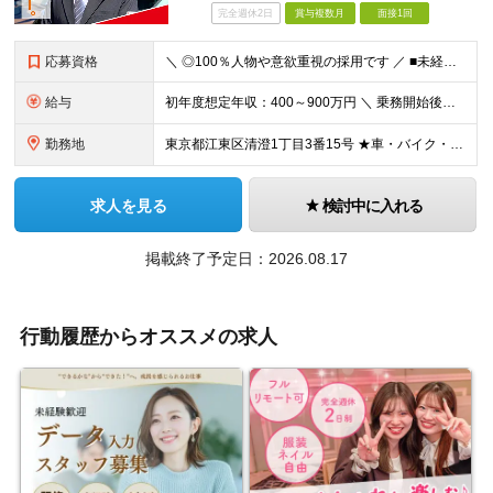
完全週休2日
賞与複数月
面接1回
応募資格
＼ ◎100％人物や意欲重視の採用です ／ ■未経験者歓迎 ■学歴・経験一切不問 【応募条件】 ◎普通自動車運転免許取得から1年以上の方（AT限定可）
給与
初年度想定年収：400～900万円 ＼ 乗務開始後、6ヶ月間給与保証 ／ ◎月給30万円×6ヶ月間（未経験者対象） ◎保証給を上回る歩合はそのまま支給 ◎二種免許養成中は月給24万円＋交通費（実費）を支給 ＼ 7ヶ月目から＆経験者スタート時 ／ ■月給205,986円＋歩合＋手当 ★歩合について └売上の61％を最高歩合率として還元。 ★平均月収50万円以上！ ★月収80万円超のドライバーが多数在籍！ ★年収900〜1,000万円以上も活躍中！ ※試用期間中（6ヶ月）の雇用形態・給与・待遇に差異はありません。 【年収】 650万円（入社3年目／26歳／未経験入社） 【年収】 720万円（入社2年目／39歳／未経験入社） 【年収】 830万円（入社5年目／46歳／未経験入社）
勤務地
東京都江東区清澄1丁目3番15号 ★車・バイク・自転車通勤可 ★転勤なし ※（変更の範囲）上記を除く当社関連勤務地
求人を見る
検討中に入れる
掲載終了予定日：2026.08.17
行動履歴からオススメの求人