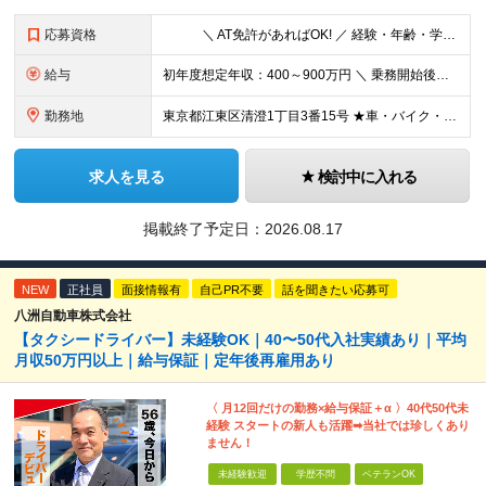
応募資格
＼ AT免許があればOK! ／ 経験・年齢・学歴不問【20代・30代活躍中】 収入も休みも趣味も◎ 〝早く転職すればよかった〟 と思える働き方を叶えませんか？ 【応募条件】 ◎普通自動車運転免許取得から1年以上の方（AT限定可） └全車AT車やナビ付きで安心！都内の地理に不慣れでも、研修やフォローがあります。 └未経験入社9割以上、接客マナーや運転スキルは入社後に身に付けられます。
給与
初年度想定年収：400～900万円 ＼ 乗務開始後、6ヶ月間給与保証 ／ ◎月給30万円×6ヶ月間（未経験者対象） ◎保証給を上回る歩合はそのまま支給 ◎二種免許養成中は月給24万円＋交通費（実費）を支給 ＼ 7ヶ月目から＆経験者スタート時 ／ ■月給205,986円＋歩合＋手当 ★歩合について └売上の61％を最高歩合率として還元。 ★平均月収50万円以上！ ★月収80万円超のドライバーが多数在籍！ ★年収900〜1,000万円以上も活躍中！ ※試用期間中（6ヶ月）の雇用形態・給与・待遇に差異はありません。 【年収】 650万円（入社3年目／26歳／未経験入社） 【年収】 720万円（入社2年目／39歳／未経験入社） 【年収】 830万円（入社5年目／46歳／未経験入社）
勤務地
東京都江東区清澄1丁目3番15号 ★車・バイク・自転車通勤可 ★転勤なし ※（変更の範囲）上記を除く当社関連勤務地
求人を見る
検討中に入れる
掲載終了予定日：2026.08.17
NEW
正社員
面接情報有
自己PR不要
話を聞きたい応募可
八洲自動車株式会社
【タクシードライバー】未経験OK｜40〜50代入社実績あり｜平均
月収50万円以上｜給与保証｜定年後再雇用あり
〈 月12回だけの勤務×給与保証＋α 〉40代50代未
経験 スタートの新人も活躍➡︎当社では珍しくあり
ません！
未経験歓迎
学歴不問
ベテランOK