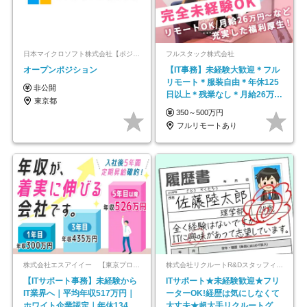
日本マイクロソフト株式会社【ポジションマッチ登録】
フルスタック株式会社
オープンポジション
【IT事務】未経験大歓迎＊フル
リモート＊服装自由＊年休125
非公開
日以上＊残業なし＊月給26万円
東京都
以上
350～500万円
フルリモートあり
株式会社エスアイイー 【東京プロマーケット上場】
株式会社リクルートR&Dスタッフィング【リクルートグループ】
【ITサポート事務】未経験から
ITサポート★未経験歓迎★フリ
IT業界へ｜平均年収517万円｜
ーターOK!経歴は気にしなくて
ホワイト企業認定｜年休134日
大丈夫★超大手リクルートグル