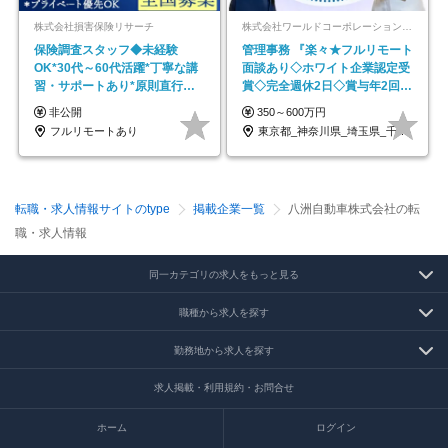
株式会社損害保険リサーチ
株式会社ワールドコーポレーション 採用事業部【上場グループ】
保険調査スタッフ◆未経験
管理事務 『楽々★フルリモート
OK*30代～60代活躍*丁寧な講
面談あり◇ホワイト企業認定受
習・サポートあり*原則直行直
賞◇完全週休2日◇賞与年2回
帰／全国募集・業務委託
/p13
非公開
350～600万円
フルリモートあり
東京都_神奈川県_埼玉県_千葉県_大阪府…
転職・求人情報サイトのtype
掲載企業一覧
八洲自動車株式会社の転
職・求人情報
同一カテゴリの求人をもっと見る
職種から求人を探す
勤務地から求人を探す
求人掲載・利用規約・お問合せ
ホーム
ログイン