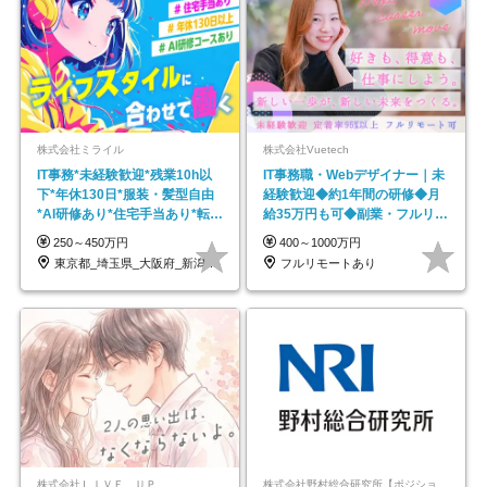
株式会社ミライル
株式会社Vuetech
IT事務*未経験歓迎*残業10h以
IT事務職・Webデザイナー｜未
下*年休130日*服装・髪型自由
経験歓迎◆約1年間の研修◆月
*AI研修あり*住宅手当あり*転勤
給35万円も可◆副業・フルリモ
なし
ート可◆年休126日
250～450万円
400～1000万円
東京都_埼玉県_大阪府_新潟県_福岡県
フルリモートあり
株式会社ＬＩＶＥ ＵＰ
株式会社野村総合研究所【ポジションマッチ登録】