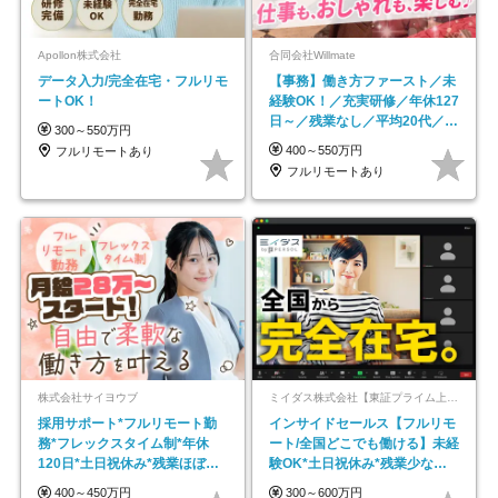
Apollon株式会社
合同会社Willmate
データ入力/完全在宅・フルリモ
【事務】働き方ファースト／未
ートOK！
経験OK！／充実研修／年休127
日～／残業なし／平均20代／リ
300～550万円
モートOK
400～550万円
フルリモートあり
フルリモートあり
株式会社サイヨウブ
ミイダス株式会社【東証プライム上場パーソルグループ】
採用サポート*フルリモート勤
インサイドセールス【フルリモ
務*フレックスタイム制*年休
ート/全国どこでも働ける】未経
120日*土日祝休み*残業ほぼな
験OK*土日祝休み*残業少なめ*
し*育児中社員8割以上
在宅勤務手当あり
400～450万円
300～600万円