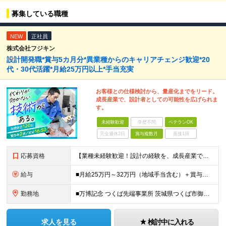
募集している職種
NEW
正社員
株式会社フジキン
設計開発職*賞与5カ月分*異業種からのキャリアチェンジ歓迎*20
代・30代活躍*月給25万円以上*手当充実
お客様との仕様検討から、量産化までをリード。
成長産業で、設計者としての可能性を広げられま
す。
未経験歓迎
学歴不問
ベテランOK
完全週休2日
賞与複数月
面接1回
応募資格
【業種未経験歓迎！設計の経験を、成長産業で活かせます】 ＜応募条件＞ ◇高卒以上 ◇業種未経験歓迎 ◇何らかの製品設計経験をお持ちの方（分野不問） └2DCADまたは3DCADの操作経験がある方を想定しています ＜こんな方を歓迎します＞ ◎学生時代に理系（機械・電気・材料など）を専攻していた方 ◎仕様検討や量産化まで関わり、設計者として仕事の幅を広げたい方 ◎半導体分野など、成長産業にチャレンジしたい方 ◎将来的にリーダーやマネジメントにも挑戦したい方 ◎安定した環境で、長く専門性を磨いていきたい方
給与
■月給25万円～32万円（地域手当含む）＋賞与年2回（5カ月分※昨年度実績）＋各種手当 ※上記月給には月1万9075円以上の地域手当を含みます ※上記月給に残業代は含みません、残業代は別途全額支給いたします ※これまでの経験・スキルを考慮して優遇いたします
勤務地
■万博記念 つくば先端事業所 茨城県つくば市御幸が丘18 ※U・Iターン歓迎
求人を見る
検討中に入れる