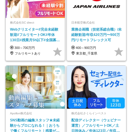
株式会社SC direct
日本航空株式会社
Webクリエイター#完全未経験
業務企画職（技術系総合職）/未
歓迎#フルリモートOK#年休
経験歓迎/年収420万円〜900万
130日#残業月5h以下#全国募集
円/リモートフレックス可
#最大1年の研修
300～700万円
400～900万円
フルリモートあり
東京都_千葉県
Apollon株式会社
株式会社さくらインベスト
SNS動画の編集スタッフ★未経
配信ディレクター（ウェビナー
験からプロになれる！｜おうち
運営）／フルリモートOK／土
で働くフルリモート｜残業ゼロ
日祝休み／年休123日／年収