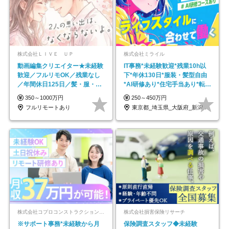
株式会社ＬＩＶＥ ＵＰ
株式会社ミライル
動画編集クリエイター★未経験
IT事務*未経験歓迎*残業10h以
歓迎／フルリモOK／残業なし
下*年休130日*服装・髪型自由
／年間休日125日／髪・服・ネ
*AI研修あり*住宅手当あり*転勤
イル自由／研修充実で安心
なし
350～1000万円
250～450万円
フルリモートあり
東京都_埼玉県_大阪府_新潟県_福岡県
株式会社コプロコンストラクション【東証プライム上場コプロ・ホールディングス子会社】
株式会社損害保険リサーチ
※サポート事務*未経験から月
保険調査スタッフ◆未経験