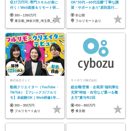
収37万円可♪専門スキルが身に
OK*30代～60代活躍*丁寧な講
付く！Web面接＆リモート研修
習・サポートあり*原則直行直
も充実♪/a
帰／全国募集・業務委託
300～1350万円
非公開
東京都_神奈川県_埼玉県_大阪府_愛知県…
フルリモートあり
株式会社ＯＬＣ
サイボウズ株式会社
動画クリエイター（YouTube・
総合職/営業・企画系*福利厚生
TikTok）【フレックス/フルリ
充実*時短・在宅など選べる働
モ】未経験OK｜Web研修1年間
き方*賞与年2回
｜副業OK
300～350万円
450～850万円
フルリモートあり
東京都