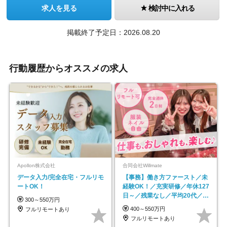
求人を見る
検討中に入れる
掲載終了予定日：2026.08.20
行動履歴からオススメの求人
Apollon株式会社
合同会社Willmate
データ入力/完全在宅・フルリモ
【事務】働き方ファースト／未
ートOK！
経験OK！／充実研修／年休127
日～／残業なし／平均20代／リ
300～550万円
モートOK
400～550万円
フルリモートあり
フルリモートあり