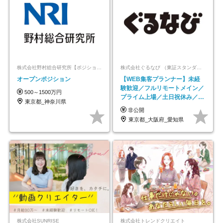
株式会社野村総合研究所【ポジションマッチ登録】
株式会社ぐるなび （東証スタンダード上場）
オープンポジション
【WEB集客プランナー】未経
験歓迎／フルリモートメイン／
500～1500万円
プライム上場／土日祝休み／東
東京都_神奈川県
京・大阪・名古屋
非公開
東京都_大阪府_愛知県
株式会社SUNRISE
株式会社トレンドクリエイト