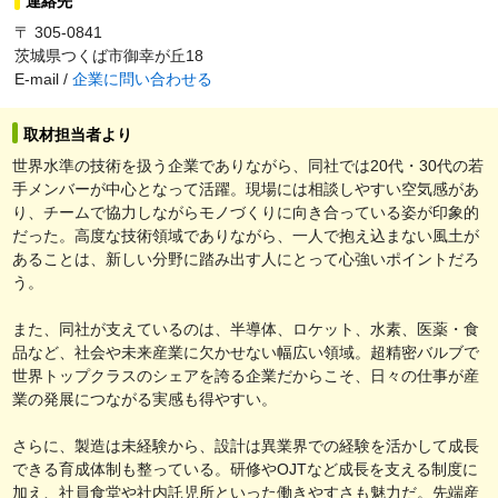
連絡先
〒 305-0841
茨城県つくば市御幸が丘18
E-mail /
企業に問い合わせる
取材担当者より
世界水準の技術を扱う企業でありながら、同社では20代・30代の若
手メンバーが中心となって活躍。現場には相談しやすい空気感があ
り、チームで協力しながらモノづくりに向き合っている姿が印象的
だった。高度な技術領域でありながら、一人で抱え込まない風土が
あることは、新しい分野に踏み出す人にとって心強いポイントだろ
う。
また、同社が支えているのは、半導体、ロケット、水素、医薬・食
品など、社会や未来産業に欠かせない幅広い領域。超精密バルブで
世界トップクラスのシェアを誇る企業だからこそ、日々の仕事が産
業の発展につながる実感も得やすい。
さらに、製造は未経験から、設計は異業界での経験を活かして成長
できる育成体制も整っている。研修やOJTなど成長を支える制度に
加え、社員食堂や社内託児所といった働きやすさも魅力だ。先端産