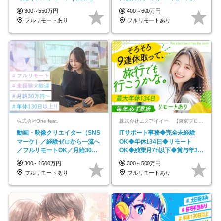
で18時退勤◎
600万円可
300～550万円
400～600万円
フルリモートあり
フルリモートあり
株式会社One feat.
株式会社エスアイイー 【東京プロマーケット上場】
動画・映像クリエイター（SNS
ITサポート事務◆完全未経験
マーケ）／経験ゼロから一流へ
OK◆年休134日◆リモート
／フルリモートOK／月給30万
OK◆残業月7h以下◆賞与年3回
円～／年休130日以上
◆5年目まで必ず昇給
300～1500万円
300～500万円
フルリモートあり
フルリモートあり