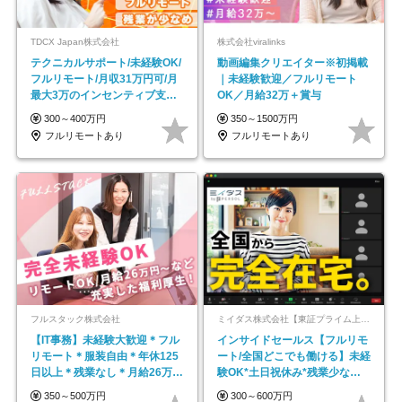
TDCX Japan株式会社
株式会社viralinks
テクニカルサポート/未経験OK/
動画編集クリエイター※初掲載
フルリモート/月収31万円可/月
｜未経験歓迎／フルリモート
最大3万のインセンティブ支給/
OK／月給32万＋賞与
平均年齢33歳
300～400万円
350～1500万円
フルリモートあり
フルリモートあり
フルスタック株式会社
ミイダス株式会社【東証プライム上場パーソルグループ】
【IT事務】未経験大歓迎＊フル
インサイドセールス【フルリモ
リモート＊服装自由＊年休125
ート/全国どこでも働ける】未経
日以上＊残業なし＊月給26万円
験OK*土日祝休み*残業少なめ*
以上
在宅勤務手当あり
350～500万円
300～600万円