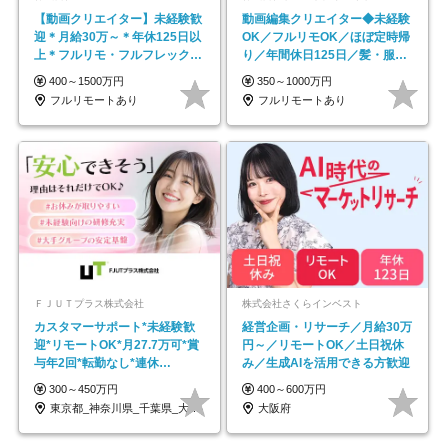
【動画クリエイター】未経験歓
動画編集クリエイター◆未経験
迎＊月給30万～＊年休125日以
OK／フルリモOK／ほぼ定時帰
上＊フルリモ・フルフレックス
り／年間休日125日／髪・服・
◆10名の採用が決定◆
ネイル自由／副業OK
400～1500万円
350～1000万円
フルリモートあり
フルリモートあり
ＦＪＵＴプラス株式会社
株式会社さくらインベスト
カスタマーサポート*未経験歓
経営企画・リサーチ／月給30万
迎*リモートOK*月27.7万可*賞
円～／リモートOK／土日祝休
与年2回*転勤なし*連休
み／生成AIを活用できる方歓迎
OK/ZE010232
300～450万円
400～600万円
東京都_神奈川県_千葉県_大阪府_愛知県…
大阪府