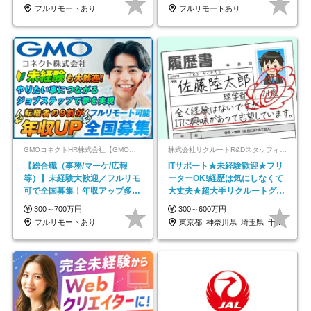
フルリモートあり
フルリモートあり
GMOコネクトHR株式会社【GMOインターネットグループ】
株式会社リクルートR&Dスタッフィング【リクルートグループ】
【総合職（事務/マーケ/広報
ITサポート★未経験歓迎★フリ
等）】未経験大歓迎／フルリモ
ーターOK!経歴は気にしなくて
可で全国募集！年収アップ多数
大丈夫★超大手リクルートグル
★年休最大130日★
ープの正社員/sg
300～700万円
300～600万円
フルリモートあり
東京都_神奈川県_埼玉県_千葉県_大阪府…