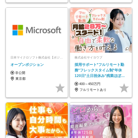
日本マイクロソフト株式会社【ポジションマッチ登録】
株式会社サイヨウブ
オープンポジション
採用サポート*フルリモート勤
務*フレックスタイム制*年休
非公開
120日*土日祝休み*残業ほぼな
東京都
し*育児中社員8割以上
400～450万円
フルリモートあり