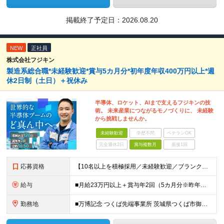
掲載終了予定日：2026.08.20
NEW
正社員
株式会社フジキン
製造系総合職*未経験歓迎*賞与5カ月分*初年度年収400万円以上*週
休2日制（土日）＋祝休み
半導体、ロケット、AIまで支えるフジキンの技
術。 未来産業につながるモノづくりに、 未経験
から挑戦しませんか。
未経験歓迎
学歴不問
ベテランOK
完全週休2日
賞与複数月
面接1回
応募資格
【10名以上を積極採用／未経験歓迎／ブランクOK】 ＜応募条件＞ ◇高卒以上 ◇職種・業種未経験歓迎 ◇第二新卒歓迎 ＜こんな方を歓迎します＞ ◎チームで協力しながら仕事を進めたい方 ◎モノづくりに興味がある方 ◎世界トップクラスの技術に触れながら成長したい方 ◎安定した環境で、長くキャリアを築きたい方 ◎資格取得やスキルアップにも前向きに取り組める方
給与
■月給23万円以上＋賞与年2回（5カ月分※昨年度実績）＋各種手当 ※上記月給に残業代は含みません、残業代は別途全額支給いたします ※これまでの経験・スキルを考慮して優遇いたします
勤務地
■万博記念 つくば先端事業所 茨城県つくば市御幸が丘18 ※U・Iターン歓迎