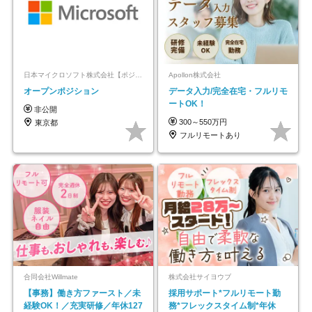
日本マイクロソフト株式会社【ポジションマッチ登録】
Apollon株式会社
オープンポジション
データ入力/完全在宅・フルリモ
ートOK！
非公開
300～550万円
東京都
フルリモートあり
合同会社Willmate
株式会社サイヨウブ
【事務】働き方ファースト／未
採用サポート*フルリモート勤
経験OK！／充実研修／年休127
務*フレックスタイム制*年休