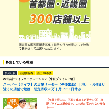
関東圏＆関西圏限定募集！転居を伴う転勤なしで地元
で腰を据えて活躍いただけます。
募集している職種
契約社員
面接情報有
自己PR不要
株式会社ライフコーポレーション【東証プライム上場】
スーパー【ライフ】の店舗リーダー（午後出勤）｜地元・お住まい
近くの店舗で勤務｜想定月収28万｜月9〜11日休み
【年齢を理由に、応募を諦める必要ナシ◎】 東
証プライム上場企業で、この先も変わらない安心
を――