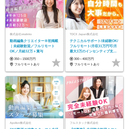
株式会社viralinks
TDCX Japan株式会社
動画編集クリエイター※初掲載
テクニカルサポート/未経験OK/
｜未経験歓迎／フルリモート
フルリモート/月収31万円可/月
OK／月給32万＋賞与
最大3万のインセンティブ支給/
平均年齢33歳
350～1500万円
300～400万円
フルリモートあり
フルリモートあり
Apollon株式会社
フルスタック株式会社