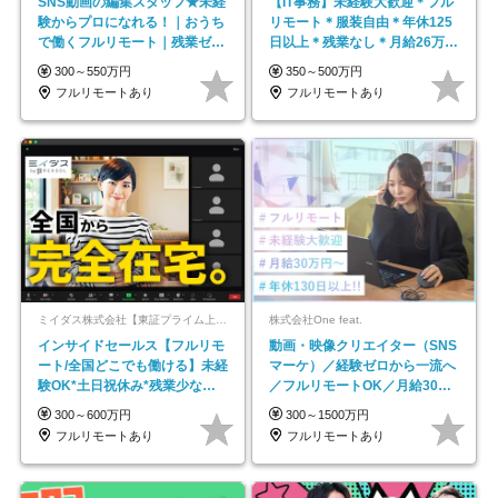
SNS動画の編集スタッフ★未経
【IT事務】未経験大歓迎＊フル
験からプロになれる！｜おうち
リモート＊服装自由＊年休125
で働くフルリモート｜残業ゼロ
日以上＊残業なし＊月給26万円
で18時退勤◎
以上
300～550万円
350～500万円
フルリモートあり
フルリモートあり
ミイダス株式会社【東証プライム上場パーソルグループ】
株式会社One feat.
インサイドセールス【フルリモ
動画・映像クリエイター（SNS
ート/全国どこでも働ける】未経
マーケ）／経験ゼロから一流へ
験OK*土日祝休み*残業少なめ*
／フルリモートOK／月給30万
在宅勤務手当あり
円～／年休130日以上
300～600万円
300～1500万円
フルリモートあり
フルリモートあり