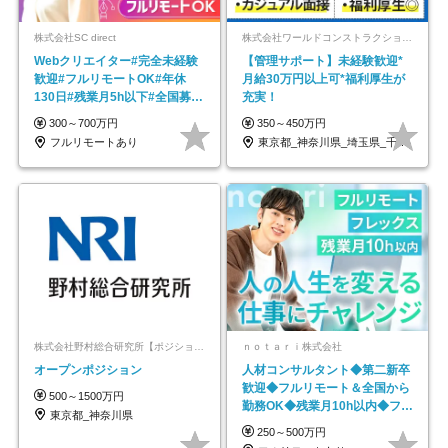
株式会社SC direct
株式会社ワールドコンストラクション 【東証一部】 (ワールドホールディングス・グループ)
Webクリエイター#完全未経験
【管理サポート】未経験歓迎*
歓迎#フルリモートOK#年休
月給30万円以上可*福利厚生が
130日#残業月5h以下#全国募集
充実！
#最大1年の研修
300～700万円
350～450万円
フルリモートあり
東京都_神奈川県_埼玉県_千葉県_大阪府…
株式会社野村総合研究所【ポジションマッチ登録】
ｎｏｔａｒｉ株式会社
オープンポジション
人材コンサルタント◆第二新卒
歓迎◆フルリモート＆全国から
500～1500万円
勤務OK◆残業月10h以内◆フレ
東京都_神奈川県
ックス制
250～500万円