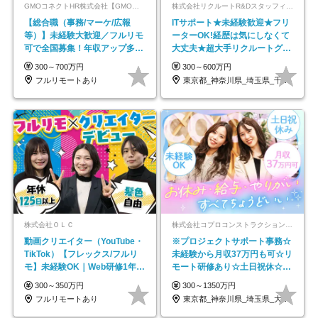
GMOコネクトHR株式会社【GMOインターネットグループ】
株式会社リクルートR&Dスタッフィング【リクルートグループ】
【総合職（事務/マーケ/広報
ITサポート★未経験歓迎★フリ
等）】未経験大歓迎／フルリモ
ーターOK!経歴は気にしなくて
可で全国募集！年収アップ多数
大丈夫★超大手リクルートグル
★年休最大130日★
ープの正社員/sg
300～700万円
300～600万円
フルリモートあり
東京都_神奈川県_埼玉県_千葉県_大阪府…
株式会社ＯＬＣ
株式会社コプロコンストラクション【東証プライム上場コプロ・ホールディングス子会社】
動画クリエイター（YouTube・
※プロジェクトサポート事務☆
TikTok）【フレックス/フルリ
未経験から月収37万円も可☆リ
モ】未経験OK｜Web研修1年間
モート研修あり☆土日祝休☆20
｜副業OK
代～30代活躍/b
300～350万円
300～1350万円
フルリモートあり
東京都_神奈川県_埼玉県_大阪府_愛知県…