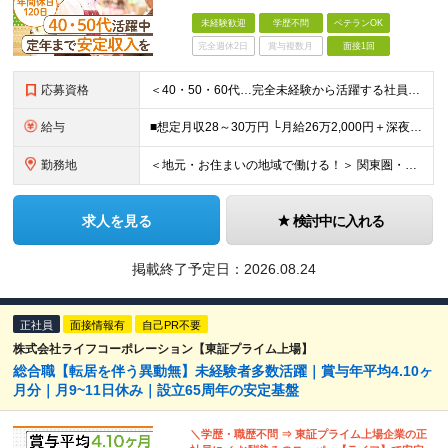
未経験歓迎
学歴不問
ベテランOK
完全週休2日
賞与複数月
面接1回
応募資格
＜40・50・60代…完全未経験から活躍する社員多数！＞ ■学歴不問 ■要普通自動車運転免許（AT限定可） ※公共交通機関での通勤ができない時間帯での勤務ため、お住まいの場所によってはマイカー通勤が必須です（社有車の貸し出しはありません） ＜以下のような方を歓迎します＞ ◇安心・安定して働ける職場を探している方 ◇仕事に責任感を持って向き合える方
給与
■想定月収28～30万円 └月給26万2,000円＋深夜手当2～４万円＋一時金年2回（計17万4,000円） ※残業代は別途全額支給いたします。 ※試用期間：3ヶ月あり。給与・待遇に差異はありません ～～～～～ ◆契約の更新：初回は直近の5月15日まで、その後1年ごとの更新 ◆更新上限：なし ～～～～～
勤務地
＜地元・お住まいの地域で働ける！＞ 関東圏・関西圏のライフ各店舗のうち、22時以降も営業するいずれかの店舗へ配属となります。 ★公共交通機関での通勤 ★転居を伴う転勤はなし！ ＼関東圏／ 【東京都】 千代田区/中央区/台東区/北区/足立区/葛飾区/墨田区/江戸川区/江東区/品川区/大田区/渋谷区/目黒区/世田谷区/新宿区/中野区/豊島区/練馬区/港区/杉並区/武蔵野市/調布市/府中市 【埼玉県】 吉川市/新座市/蕨市 【神奈川県】 川崎市/横浜市/相模原市 ＼関西圏／ 【大阪府】 大阪市/豊中市/吹田市/枚方市/八尾市/寝屋川市/柏原市/摂津市/東大阪市 【京都府】 京都市 【兵庫県】 神戸市/西宮市 ※関西に本社あり※ （変更の範囲）上記を除く当社関連勤務地
求人を見る
検討中に入れる
掲載終了予定日：2026.08.24
正社員
面接情報有
自己PR不要
株式会社ライフコーポレーション【東証プライム上場】
総合職【転居を伴う異動無】未経験者多数活躍｜賞与年平均4.10ヶ
月分｜月9~11日休み｜設立65周年の安定基盤
＼学歴・職歴不問 ⇒ 東証プライム上場企業の正