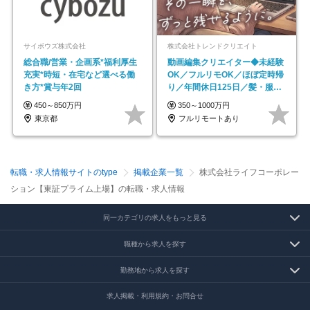
サイボウズ株式会社
株式会社トレンドクリエイト
総合職/営業・企画系*福利厚生
動画編集クリエイター◆未経験
充実*時短・在宅など選べる働
OK／フルリモOK／ほぼ定時帰
き方*賞与年2回
り／年間休日125日／髪・服・
ネイル自由／副業OK
450～850万円
350～1000万円
東京都
フルリモートあり
転職・求人情報サイトのtype
掲載企業一覧
株式会社ライフコーポレー
ション【東証プライム上場】の転職・求人情報
同一カテゴリの求人をもっと見る
職種から求人を探す
勤務地から求人を探す
求人掲載・利用規約・お問合せ