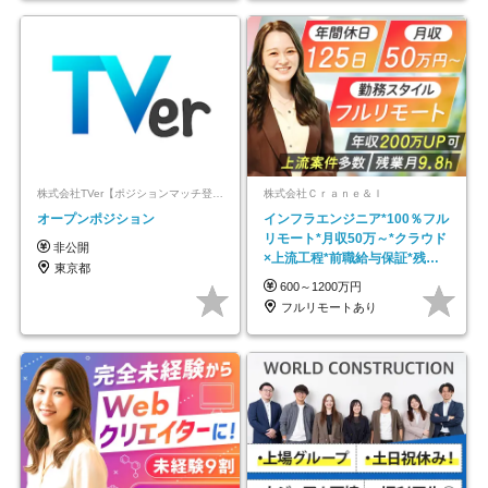
株式会社TVer【ポジションマッチ登録】
株式会社Ｃｒａｎｅ＆Ｉ
オープンポジション
インフラエンジニア*100％フル
リモート*月収50万～*クラウド
非公開
×上流工程*前職給与保証*残業
東京都
月9.8h
600～1200万円
フルリモートあり