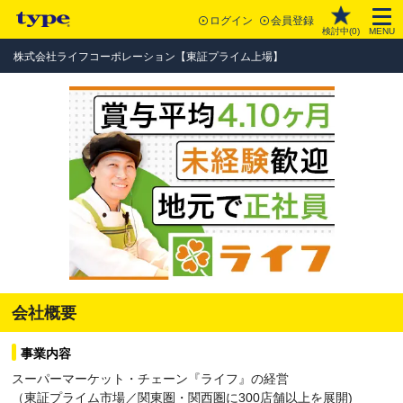
ログイン
会員登録
検討中(
0
)
MENU
株式会社ライフコーポレーション【東証プライム上場】
会社概要
事業内容
スーパーマーケット・チェーン『ライフ』の経営
（東証プライム市場／関東圏・関西圏に300店舗以上を展開)