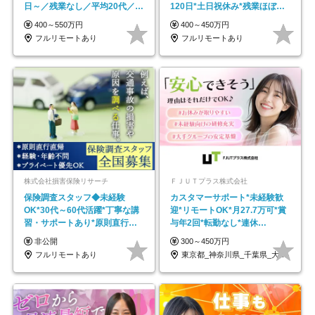
日～／残業なし／平均20代／リ
120日*土日祝休み*残業ほぼな
モートOK
し*育児中社員8割以上
400～550万円
400～450万円
フルリモートあり
フルリモートあり
株式会社損害保険リサーチ
ＦＪＵＴプラス株式会社
保険調査スタッフ◆未経験
カスタマーサポート*未経験歓
OK*30代～60代活躍*丁寧な講
迎*リモートOK*月27.7万可*賞
習・サポートあり*原則直行直
与年2回*転勤なし*連休
帰／全国募集・業務委託
OK/ZE010232
非公開
300～450万円
フルリモートあり
東京都_神奈川県_千葉県_大阪府_愛知県…