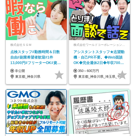
株式会社ＳＧＭ
株式会社ワールドコーポレーション 採用事業部【上場グループ】
点検スタッフ#勤務時間＆日数
アシスタントスタッフ★志望動
自由#副業希望者歓迎#1件
機・自己PR不要。◆Web面談
13,000円#フリーターOK#資格
OK◆完全週休2日◆年収700万
スキル不要
円可/p13
非公開
350～600万円
東京都_神奈川県
東京都_神奈川県_埼玉県_千葉県_大阪府…