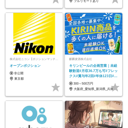
フルリモートあり
株式会社ニコン【ポジションマッチ登録】
麒麟麦酒株式会社
オープンポジション
キリンビールの企画営業｜未経
験歓迎#月収36.7万も可#フレッ
非公開
クス#賞与年2回#年休123日#完
東京都
全週休2日制
300～500万円
大阪府_愛知県_新潟県_兵庫県_福岡県