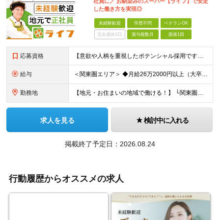
社員に／ お馴染みのスーパー【ライフ】で安定
した働き方を実現◎
未経験歓迎
学歴不問
ベテランOK
完全週休2日
賞与複数月
面接1回
応募資格
【意欲や人柄を重視したポテンシャル採用です】 ◆学歴不問 ◆職種・業種未経験歓迎 ◆35歳以下の方を募集【若年層の長期キャリア形成を図るため】 ◎第二新卒の方、社会人デビューという方も歓迎します ＜以下のような方を歓迎します＞ ◇普段から馴染みのあるスーパーで働いてみたい方 ◇流通・小売業界に興味がある方 ◇安心・安定して働ける職場を探している方
給与
＜関東圏エリア＞ ◆月給26万2000円以上（大卒） ◆月給25万2000円以上（短大・専門卒） ◆月給24万2000円以上（高卒・その他） ＜関西圏エリア＞ ◆月給25万4000円以上（大卒） ◆月給24万4000円以上（短大・専門卒） ◆月給23万4000円以上（高卒・その他） ※上記給与はあくまでも最低支給額となります。 ※スキルや年齢を考慮の上、当社規定により決定いたします。 ※経験者は優遇いたします。 ※残業代は別途全額支給いたします。 ※試用期間3ヶ月（期間中の給与・待遇に差異なし）
勤務地
【地元・お住まいの地域で働ける！】 └関東圏・関西圏のライフ各店舗へ配属となります ★公共交通機関での通勤 ★転居を伴う転勤はなし ＼関東圏／ 【東京都】 千代田区/中央区/荒川区/台東区/北区/足立区/葛飾区/墨田区/江戸川区/江東区/品川区/大田区/渋谷区/目黒区/世田谷区/新宿区/文京区/港区/中野区/豊島区/板橋区/練馬区/杉並区/武蔵野市/調布市/府中市/国立市 【埼玉県】 さいたま市/吉川市/越谷市/新座市/蕨市/所沢市 【神奈川県】 川崎市/横浜市/鎌倉市/相模原市/藤沢市 【千葉県】 千葉市/松戸市/市川市/柏市/佐倉市 ＼関西圏／ 【大阪府】 大阪市/堺市/岸和田市/豊中市/吹田市/高槻市/守口市/枚方市/八尾市/富田林市/寝屋川市/松原市/箕面市/柏原市/羽曳野市/門真市/摂津市/高石市/東大阪市 【京都府】 京都市/城陽市/八幡市 【兵庫県】 神戸市/尼崎市/西宮市/宝塚市/神崎郡福崎町/芦屋市 【奈良県】 大和高田市/御所市/吉野郡大淀町 ※関西に本社あり※ （変更の範囲）上記を除く当社関連勤務地
求人を見る
検討中に入れる
掲載終了予定日：2026.08.24
行動履歴からオススメの求人