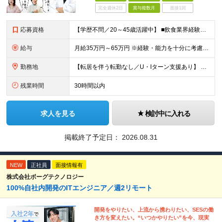
完全週休2日
賞与複数月
面接1回
応募資格
【学歴不問／20～45歳活躍中】 ■飲食業界経験および販売／サービスの経験がある方を歓迎します 例えば「もっとこうすれば売れるのに」というアイデアを形にしたい方、経営陣に近いポジションでビジネスを
給与
月給35万円～65万円 ※経験・能力を十分に考慮し決定。 ※月給35万円～48万円までは非管理職となりますので、 上記月給には、月30時間分の固定残業代（61,620円～84,508円）および月10
勤務地
【転居を伴う転勤なし／U・Iターン支援あり】 本社（恵比寿）または当社が運営する東京都内の直営店舗での勤務 ※配属先は経験・希望・プロジェクト内容を踏まえて決定します。 ★社宅・引越支援制度あり（
残業時間
30時間以内
求人を見る
検討中に入れる
掲載終了予定日：
2026.08.31
NEW
正社員
面接情報有
株式会社ボーグテクノロジー
100%自社内開発のITエンジニア／週2リモート
開発をやりたい、上流から携わりたい、SESの働
き方を変えたい。“いつかやりたい”を今、現実