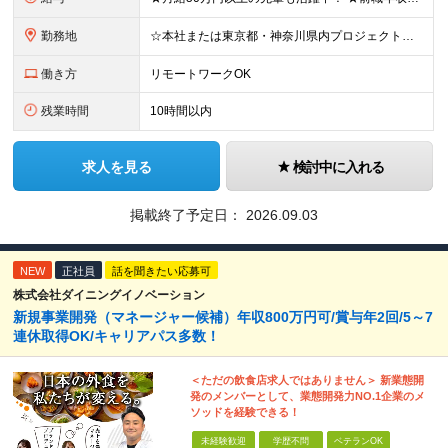
勤務地
☆本社または東京都・神奈川県内プロジェクト先での勤務となります ☆リモートワークOKの案件も多数あります(応相談) ☆転居を伴う転勤はありません ☆九州地方、北陸地方、北海道からの転職者も多数在籍！/
働き方
リモートワークOK
残業時間
10時間以内
求人を見る
検討中に入れる
掲載終了予定日：
2026.09.03
NEW
正社員
話を聞きたい応募可
株式会社ダイニングイノベーション
新規事業開発（マネージャー候補）年収800万円可/賞与年2回/5～7
連休取得OK/キャリアパス多数！
＜ただの飲食店求人ではありません＞ 新業態開
発のメンバーとして、業態開発力NO.1企業のメ
ソッドを経験できる！
未経験歓迎
学歴不問
ベテランOK