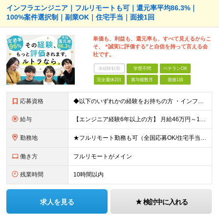
インフラエンジニア｜フルリモートも可｜還元率平均86.3%｜
100%案件選択制｜副業OK｜住宅手当｜面接1回
単価も、利益も、還元率も、すべて見えるからこ
そ、 “誠実に評価する”と自信を持って言える会
社です。
未経験歓迎
学歴不問
ベテランOK
完全週休2日
賞与複数月
面接1回
応募資格
◆以下のいずれかの経験をお持ちの方 ・インフラ設計・構築の実務経験（オンプレ/クラウドどちらもOK） ・クラウド環境下での運用保守に関する実務経験 ◆学歴不問 ＜こんな方は特に歓迎します＞ ◎これま
給与
【エンジニア経験6年以上の方】 月給46万円～100万円（固定残業代含む） ※上記月給には月30時間分の固定残業代（月8万7,400円～月19万円）を含む。超過分は全額支給。 【エンジニア経験4年以
勤務地
★フルリモート勤務も可（全国応募OK/住宅手当を支給します） ※案件によって常駐が必要になる場合があります。 ※希望がない限り、転勤はありません ※U・Iターン歓迎 ★ルトラの社員は全国各地で活躍中
働き方
フルリモートがメイン
残業時間
10時間以内
求人を見る
検討中に入れる