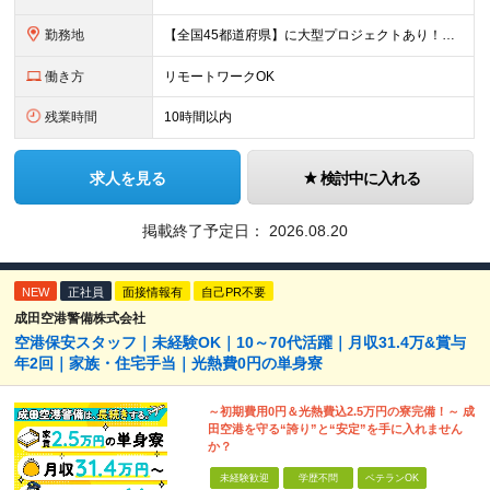
勤務地
【全国45都道府県】に大型プロジェクトあり！※ 四国・沖縄を除く 主要勤務地： 北海道/宮城県/栃木県/埼玉県/千葉県/東京都/神奈川県/愛知県/大阪府/京都府/兵庫県/広島県/福岡県/熊本県 ※勤
働き方
リモートワークOK
残業時間
10時間以内
求人を見る
検討中に入れる
掲載終了予定日：
2026.08.20
NEW
正社員
面接情報有
自己PR不要
成田空港警備株式会社
空港保安スタッフ｜未経験OK｜10～70代活躍｜月収31.4万&賞与
年2回｜家族・住宅手当｜光熱費0円の単身寮
～初期費用0円＆光熱費込2.5万円の寮完備！～ 成
田空港を守る“誇り”と“安定”を手に入れません
か？
未経験歓迎
学歴不問
ベテランOK