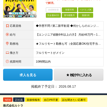
で解消。
未経験歓迎
学歴不問
ベテランOK
完全週休2日
賞与複数月
面接1回
応募資格
◆学歴不問 / 第二新卒歓迎 ◆何かしらのエンジニア経験をお持ちの方 （言語・期間・フェーズ不問） 経験浅めの方も遠慮なくご応募ください！ ■入社前Q＆A ────── ◎実力に見合った報酬が手に
給与
【エンジニア経験6年以上の方】 月給46万円～100万円（固定残業代含む） ※上記月給には月30時間分の固定残業代（月8万7,400円～月19万円）を含む。超過分は全額支給。 【エンジニア経験4年以
勤務地
★フルリモート勤務も可（全国応募OK/住宅手当を支給します） ※案件によって常駐が必要になる場合があります。 ※希望がない限り、転勤はありません ※U・Iターン歓迎 ★ルトラの社員は全国各地で活躍中
働き方
フルリモートがメイン
残業時間
10時間以内
求人を見る
検討中に入れる
掲載終了予定日：
2026.08.17
NEW
正社員
面接情報有
自己PR不要
話を聞きたい応募可
株式会社ルトラ