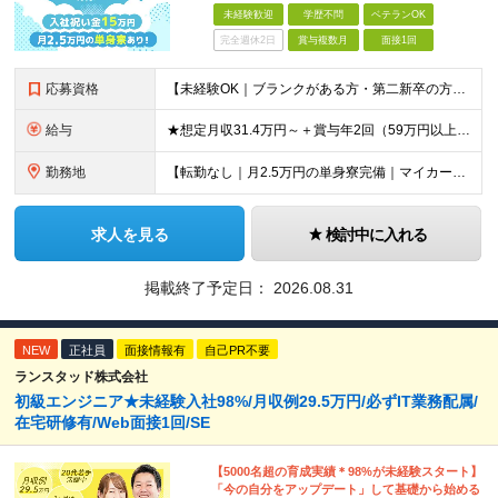
未経験歓迎
学歴不問
ベテランOK
完全週休2日
賞与複数月
面接1回
応募資格
【未経験OK｜ブランクがある方・第二新卒の方・正社員が初めての方も歓迎！】 ★応募資格を満たす方は面接確約！ ★20代・30代の若手スタッフも多数活躍中！ ◎58歳以下の方（長期のキャリア形成を図る
給与
★想定月収31.4万円～＋賞与年2回（59万円以上） ★入社お祝い金15万円支給 ★水道+光熱費無料の家賃がリーズナブルな社員寮(単身寮)あり！ ★住宅手当&家族手当あり 月給24万5000円以上(
勤務地
【転勤なし｜月2.5万円の単身寮完備｜マイカー・バイク通勤OK】 成田空港または空港関連施設での勤務となります。 お住まいや希望を考慮し、千葉市美浜区・四街道市への配属となる場合もあります。 【本社
求人を見る
検討中に入れる
掲載終了予定日：
2026.08.31
NEW
正社員
面接情報有
自己PR不要
ランスタッド株式会社
初級エンジニア★未経験入社98%/月収例29.5万円/必ずIT業務配属/
在宅研修有/Web面接1回/SE
【5000名超の育成実績＊98%が未経験スタート】
「今の自分をアップデート」して基礎から始める