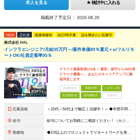
求人を見る
検討中に入れる
掲載終了予定日：
2026.08.20
NEW
正社員
面接情報有
自己PR不要
話を聞きたい応募可
株式会社 HAL
インフラエンジニア/月給35万円～/案件単価80％還元＋α/フルリモ
ートOK/社員定着率95％
クラウド資格取得119名！ 運用・保守からAWS等
クラウド構築へ、 あなたのキャリアアップに徹
底伴走します
未経験歓迎
学歴不問
ベテランOK
完全週休2日
賞与複数月
面接1回
応募資格
＜20代～50代まで幅広く活躍中！＞ ◆学歴不問 ◆何らかのインフラ関連の実務経験 ★経験年数不問/運用監視レベルも歓迎 ＜こんな方は大歓迎！＞ ◎今の収入に不満がある ◎もっと上流の案件で活躍した
給与
給与についてお気軽にご相談ください！（カジュアル面談可能） 月給35万円～＋各種手当＋賞与2回 ※固定残業代は、時間外労働の有無に関わらず40時間分を87,500円～支給 ※超過分は別途支給 ※試用
勤務地
◆2/3以上のプロジェクトでリモートワークを実施中！ ≪自社拠点≫ ・東京本社／東京都千代田区丸の内二丁目6番1号 丸の内パークビルディング6階 ・関西支社／⼤阪府⼤阪市中央区安⼟町2-3-13 ⼤