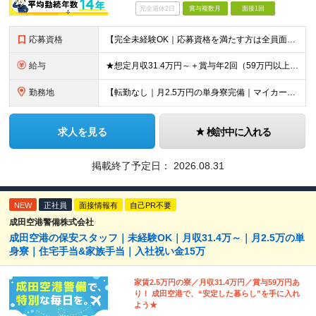
完全週休2日
賞与複数月
面接1回
応募資格
【完全未経験OK｜応募資格を満たす方は全員面接！】 ◎学歴不問／前職不問／転職回数不問 ◎自動車免許・英語力なども一切不問 ◎58歳以下の方（長期のキャリア形成を図るため） ブランクがある方、正社員
給与
★想定月収31.4万円～＋賞与年2回（59万円以上） ★入社お祝い金15万円支給 ★水道+光熱費無料の家賃がリーズナブルな社員寮(単身寮)あり！ 月給24万5000円以上(基本給21万1000円＋業
勤務地
【転勤なし｜月2.5万円の単身寮完備｜マイカー・バイク通勤OK】 成田空港または空港関連施設での勤務となります。 お住まいや希望を考慮し、千葉市美浜区・四街道市への配属となる場合もあります。 【本社
求人を見る
検討中に入れる
掲載終了予定日：
2026.08.31
NEW
正社員
面接情報有
自己PR不要
成田空港警備株式会社
成田空港の保安スタッフ｜未経験OK｜月収31.4万～｜月2.5万の単
身寮｜住宅手当&家族手当｜入社祝い金15万
家賃2.5万円の寮／月収31.4万円／賞与59万円あ
り！ 成田空港で、“安定した暮らし”を手に入れ
よう★