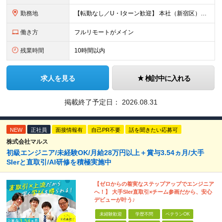
勤務地
【転勤なし／U・Iターン歓迎】 本社（新宿区）、大阪支店、名古屋支店または東京都・神奈川県・千葉県・埼玉県・愛知県・大阪府・福岡県をはじめ、全国のプロジェクト先 ※ご希望を最大限考慮して配属先を決定
働き方
フルリモートがメイン
残業時間
10時間以内
求人を見る
検討中に入れる
掲載終了予定日：
2026.08.31
NEW
正社員
面接情報有
自己PR不要
話を聞きたい応募可
株式会社マルス
初級エンジニア/未経験OK/月給28万円以上＋賞与3.54ヵ月/大手
SIerと直取引/AI研修を積極実施中
【ゼロからの着実なステップアップでエンジニア
へ！】 大手SIer直取引×チーム参画だから、安心
デビューが叶う♪
未経験歓迎
学歴不問
ベテランOK