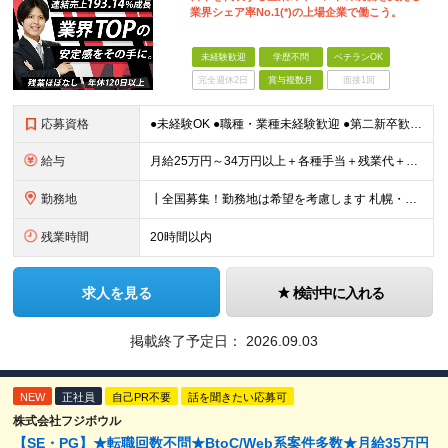
業界シェア率No.1(*)の上場企業で働こう。
未経験歓迎
学歴不問
ベテランOK
完全週休2日
賞与複数月
面接1回
応募資格
●未経験OK ●職種・業種未経験歓迎 ●第二新卒歓迎 ●学歴不問 ＜こんな方におすすめ！＞ ◎ホテル・アパレル・携帯販売など接客経験を活かしたい ◎「今の会社、この先が見えない」と感じている ◎上場
給与
月給25万円～34万円以上＋各種手当＋残業代＋賞与年2回（昨年度2～4ヶ月分） 初年度想定年収：350万円～ ＜クラス・経験別の月給目安＞ ■メンバークラス：月給25万円以上 ■店長やSVなどのマネ
勤務地
┃全国募集！勤務地は希望を考慮します 札幌・仙台・東京・横浜・静岡・名古屋・大阪・京都・広島・福岡 募集 ※上記のほか、全国に拠点あり ※キャリアアップやキャリアシフトに伴う転勤も一部ありますが、基
残業時間
20時間以内
求人を見る
検討中に入れる
掲載終了予定日：
2026.09.03
NEW
正社員
自己PR不要
話を聞きたい応募可
株式会社フジボウル
【SE・PG】★転職回数不問★BtoC/Web系案件多数★月給35万円