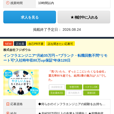
残業時間
10時間以内
求人を見る
検討中に入れる
掲載終了予定日：
2026.08.24
NEW
正社員
自己PR不要
話を聞きたい応募可
株式会社フジボウル
インフラエンジニア*月給35万円～*ブランク・転職回数不問*リモ
ート可*入社時年収80万up保証*年休128日
「気づいたら、ずっとここにいたくなる会社」
還元率80％超でも、結局1番の魅力は“人”でし
た。
未経験歓迎
学歴不問
ベテランOK
完全週休2日
賞与複数月
面接1回
応募資格
◆何らかのインフラエンジニアの経験をお持ちの方 ┗設計・構築経験だけではなく、運用・保守経験があるという方も、お気軽にご応募ください！ ┗ブランク・転職回数は不問です！ ┗ネガティブな応募理由も歓迎で
給与
★月給50万円以上の先輩も活躍中！ ★前職年収から80万円以上UP保証 月給35万円～ ※月給には固定残業代を含む(月20時間分/2万6000円～/超過分別途支給） ※残業がなくても上記支給(基本残