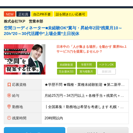
NEW
正社員
自己PR不要
話を聞きたい応募可
株式会社TKP 営業本部
空間コーディネーター■未経験OK*賞与・昇給年2回*残業月10～
20h*20～30代活躍中*上場企業*土日祝休
日本中の「人が集まる場所」を動かす 業界No.1
サービス(*)を提案しませんか？
未経験歓迎
学歴不問
ベテランOK
完全週休2日
賞与複数月
面接1回
応募資格
★学歴不問 ★職種・業種未経験歓迎 ★第二新卒歓迎 ＜こんな方にオススメ＞ ◎一つの商材ではなく、幅広い提案で勝負したい ◎成長企業でスケールの大きい仕事に挑戦したい ◎実力を評価されたい＆腰を据え
給与
月給25万円～34万円以上＋各種手当＋残業代＋賞与年2回 初年度想定年収：348万円～ ※経験・能力を考慮のうえ優遇します。 ※上記にはエリア給（10,000円～15,000円）、見込み残業代（20
勤務地
┃全国募集！勤務地は希望を考慮します 札幌・仙台・東京・横浜・金沢・名古屋・大阪・京都・広島・福岡 募集 ※上記のほか、全国に拠点あり ※キャリアアップやキャリアシフトに伴う転勤も一部ありますが、基
残業時間
20時間以内