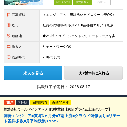
完全週休2日
賞与複数月
面接1回
応募資格
＜エンジニアのご経験浅い方／スクール卒OK＞ ◆学歴不問 ◆未経験OK ＜こんな方は大歓迎！＞ ◎今の収入に不満がある方 ◎新しい言語・スキルに挑戦したい方 ◎腰を据えて活躍したい方 ◎頑張りを評価
給与
社員の約9割が年収UP！ ■首都圏エリア（東京、神奈川、千葉、埼玉勤務） 月給25万円～26万円（固定残業代含む） ※固定残業代は、時間外労働の有無に関わらず17時間分を30,000円～31,200
勤務地
◆2/3以上のプロジェクトでリモートワークを実施中！ ≪自社拠点≫ ・東京本社／東京都千代田区丸の内二丁目6番1号 丸の内パークビルディング6階 ・関西支社／⼤阪府⼤阪市中央区安⼟町2-3-13 ⼤
働き方
リモートワークOK
残業時間
20時間以内
求人を見る
検討中に入れる
掲載終了予定日：
2026.08.17
NEW
正社員
面接情報有
自己PR不要
株式会社ワールドインテック ITS事業部【東証プライム上場グループ】
開発エンジニア■賞与3ヵ月分■7割上流■クラウド研修あり■リモー
ト案件多数■月平均残業8.5h/SI