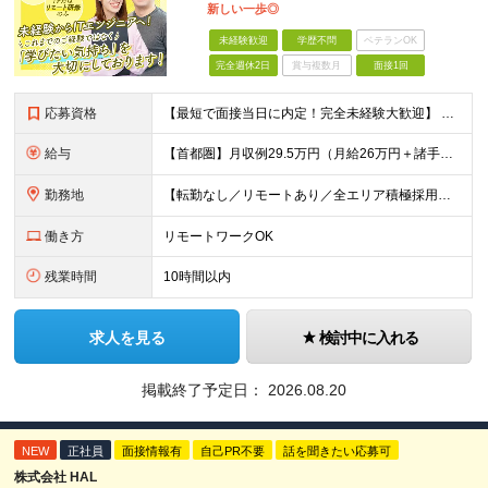
新しい一歩◎
未経験歓迎
学歴不問
ベテランOK
完全週休2日
賞与複数月
面接1回
応募資格
【最短で面接当日に内定！完全未経験大歓迎】 ・業種／職種未経験歓迎 ・社会人デビュー、第二新卒、既卒者大歓迎 ・学歴不問（文系、理系不問） ・20代～30代、男女問わず活躍中 ・服装、髪色自由 ・明確
給与
【首都圏】月収例29.5万円（月給26万円＋諸手当） 【東海・関西】月収例28.5万円（月給25万円＋諸手当） 【九州】月収例26万円（月給23万円＋諸手当） ※経験・スキル・前職給与を踏まえ、総合
勤務地
【転勤なし／リモートあり／全エリア積極採用】 ・大手企業のプロジェクト中心 ・勤務エリアや配属先は希望を考慮 ・研修はリモートメインで実施 ・UIターン歓迎 ＜主なエリア＞ ■首都圏…東京・神奈川・
働き方
リモートワークOK
残業時間
10時間以内
求人を見る
検討中に入れる
掲載終了予定日：
2026.08.20
NEW
正社員
面接情報有
自己PR不要
話を聞きたい応募可
株式会社 HAL