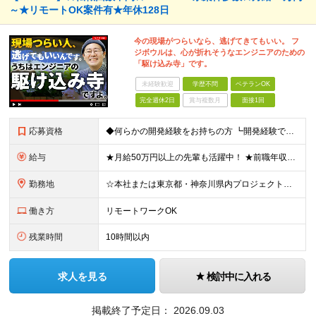
～★リモートOK案件有★年休128日
今の現場がつらいなら、逃げてきてもいい。 フ
ジボウルは、心が折れそうなエンジニアのための
「駆け込み寺」です。
未経験歓迎
学歴不問
ベテランOK
完全週休2日
賞与複数月
面接1回
応募資格
◆何らかの開発経験をお持ちの方 ┗開発経験ではなく、運用・保守経験があるという方も、お気軽にご応募ください！ ┗ブランク・転職回数は不問です！ ┗ネガティブな応募理由も歓迎です！ ※学歴不問 ☆活か
給与
★月給50万円以上の先輩も活躍中！ ★前職年収から80万円以上UP保証 月給35万円～ ※月給には固定残業代を含む(月20時間分/2万6000円～/超過分別途支給） ※残業がなくても上記支給(基本残
勤務地
☆本社または東京都・神奈川県内プロジェクト先での勤務となります ☆リモートワークOKの案件も多数あります(応相談) ☆転居を伴う転勤はありません ☆九州地方、北陸地方、北海道からの転職者も多数在籍！/
働き方
リモートワークOK
残業時間
10時間以内
求人を見る
検討中に入れる
掲載終了予定日：
2026.09.03