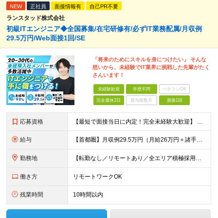
NEW
正社員
面接情報有
自己PR不要
ランスタッド株式会社
初級ITエンジニア◆全国募集/在宅研修有/必ずIT業務配属/月収例
29.5万円/Web面接1回/SE
「将来のためにスキルを身につけたい」 そんな
想いから、未経験でIT業界に挑戦した先輩がたく
さんいます！
未経験歓迎
学歴不問
ベテランOK
完全週休2日
賞与複数月
面接1回
応募資格
【最短で面接当日に内定！完全未経験大歓迎】 ・業種／職種未経験歓迎 ・社会人デビュー、第二新卒、既卒者大歓迎 ・学歴不問（文系、理系不問） ・20代～30代、男女問わず活躍中 ・服装、髪色自由 ・明確
給与
【首都圏】月収例29.5万円（月給26万円＋諸手当） 【東海・関西】月収例28.5万円（月給25万円＋諸手当） 【九州】月収例26万円（月給23万円＋諸手当） ※経験・スキル・前職給与を踏まえ、総合
勤務地
【転勤なし／リモートあり／全エリア積極採用中】 ・大手企業のプロジェクトが中心 ・勤務エリアは希望を考慮し決定 ・研修はリモートメインで実施します ・U&Iターンの方も大歓迎◎ ＜主なエリア＞ ■首
働き方
リモートワークOK
残業時間
10時間以内