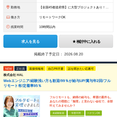
勤務地
【全国45都道府県】に大型プロジェクトあり！※ 四国・沖縄を除く 主要勤務地： 北海道/宮城県/栃木県/埼玉県/千葉県/東京都/神奈川県/愛知県/大阪府/京都府/兵庫県/広島県/福岡県/熊本県 ※勤
働き方
リモートワークOK
残業時間
10時間以内
求人を見る
検討中に入れる
掲載終了予定日：
2026.08.20
NEW
正社員
面接情報有
自己PR不要
話を聞きたい応募可
株式会社 HAL
Webエンジニア/経験浅い方も歓迎/99％が給与UP/賞与年2回/フル
リモート有/定着率95％
フルリモートも、納得の給与も、希望の案件も。
あなたの理想に「無理」と言わない会社で、全部
叶えてみませんか？
未経験歓迎
学歴不問
ベテランOK