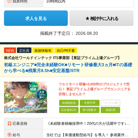
残業時間
10時間以内
求人を見る
検討中に入れる
掲載終了予定日：
2026.08.20
NEW
正社員
面接情報有
自己PR不要
株式会社ワールドインテック ITS事業部【東証プライム上場グループ】
初級エンジニア■完全未経験OK■リモート研修最大3ヵ月■ITの基礎
から学べる■残業月8.5h■安定基盤/STR
フルリモート研修×3,000件のプロジェクトで安
心！ 東証プライム上場グループでエンジニアを
目指しませんか？
未経験歓迎
学歴不問
ベテランOK
完全週休2日
賞与複数月
面接1回
応募資格
《未経験者積極採用中！20代の方が活躍中です♪》 ◎約4割が実務未経験入社！ ■学歴・職歴は一切問いません！ ■第二新卒の方もお気軽にご相談ください♪ ■入社してから数年は、転勤の可能性があります
給与
当社では【単価連動型給与】を導入！ 参画案件の契約単価に連動して給与が決定。 還元率は単価の【70％～80％】と東証プライム上場グループとして高水準です！（社会保険料・教育コスト含む） ■関東：月給