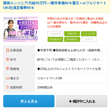
開発エンジニア/月給35万円～/案件単価80％還元＋α/フルリモート
OK/社員定着率95％
年間511名が中途入社！圧倒的に選ばれる理由
は!? 還元率80％・案件100％選択・待機率ほぼゼ
ロの好環境
未経験歓迎
学歴不問
ベテランOK
完全週休2日
賞与複数月
面接1回
応募資格
◆学歴不問 ◆開発経験をお持ちの方（経験年数不問） ＜こんな方は大歓迎！＞ ◎今の収入をもっと増やしたい ◎もっと上流の案件で活躍したい ◎将来のキャリアにつながる案件に携わりたい ◎自分のやりたい
給与
給与についてお気軽にご相談ください！（カジュアル面談可能） 月給35万円～＋各種手当＋賞与2回 ※固定残業代は、時間外労働の有無に関わらず40時間分を87,500円～支給 ※超過分は別途支給 ※試用
勤務地
◆2/3以上のプロジェクトでリモートワークを実施中！ ≪自社拠点≫ ・東京本社／東京都千代田区丸の内二丁目6番1号 丸の内パークビルディング6階 ・関西支社／⼤阪府⼤阪市中央区安⼟町2-3-13 ⼤
働き方
リモートワークOK
残業時間
20時間以内
求人を見る
検討中に入れる