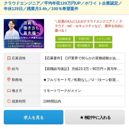
クラウドエンジニア／平均年収120万円UP／ホワイ ト企業認定／
年休129日／残業月3.4h／100％希望案件
＼社員の4人に1人がクラウドエンジニア！／ ク
ラウド・IaC・セキュリティなど、 案件を自由に
選べる！
未経験歓迎
学歴不問
ベテランOK
完全週休2日
賞与複数月
面接1回
応募資格
【応募要件】 ◎IT業界で何らかの実務経験がある方 └2～3ヶ月の実務経験のある方は歓迎します！ 例）PCキッティングやモバイル通信基地局の業務経験者など インフラエンジニアとして経験のある方は、
給与
【前職給与保証】 月給23.3万～90万円＋賞与年2回＋インセンティブ ★年収1000万円以上の実績あり！ ※上記月給には月20～30時間分（2万9,300円～21万7,900円）の固定残業代を含み
勤務地
★フルリモート可／転勤なし／U・Iターン歓迎★ ◎勤務地は相談の上、ご自宅近くに調整します！ 【勤務地】 本社、または東京／埼玉／千葉／神奈川／愛知／仙台のクライアント先 ◎完全在宅（フルリモート）
働き方
リモートワークがメイン
残業時間
10時間以内
求人を見る
検討中に入れる