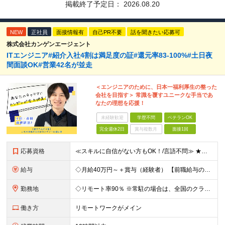
掲載終了予定日：
2026.08.20
NEW
正社員
面接情報有
自己PR不要
話を聞きたい応募可
株式会社カンゲンエージェント
ITエンジニア#紹介入社4割は満足度の証#還元率83-100%#土日夜
間面談OK#営業42名が並走
＜エンジニアのために、日本一福利厚生の整った
会社を目指す＞ 常識を覆すユニークな手当であ
なたの理想を応援！
未経験歓迎
学歴不問
ベテランOK
完全週休2日
賞与複数月
面接1回
応募資格
≪スキルに自信がない方もOK！/言語不問≫ ★第二新卒歓迎・ブランクがある方も歓迎！ ◆学歴不問 ◆微経験OK（何らかのエンジニア実務経験を1年以上お持ちの方） ＼エンジニアの皆様の不満を解決しま
給与
◇月給40万円～＋賞与（経験者） 【前職給与の総収入額を保証】 ※上記には固定残業代（30時間分／6万7000円～）が含まれています。超過分は時間外手当を別途支給。 ※試用期間3ヶ月（期間中は契約社員
勤務地
◇リモート率90％ ※常駐の場合は、全国のクライアント案件にアサイン予定（東京・神奈川・埼玉・千葉・愛知・大阪・福岡メイン） 【拠点】 ◆本社／東京都渋谷区道玄坂1丁目10番8号 渋谷道玄坂東急ビル
働き方
リモートワークがメイン