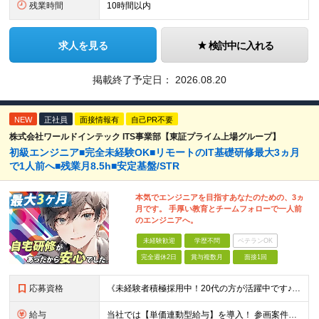
残業時間
10時間以内
求人を見る
検討中に入れる
掲載終了予定日：
2026.08.20
NEW
正社員
面接情報有
自己PR不要
株式会社ワールドインテック ITS事業部【東証プライム上場グループ】
初級エンジニア■完全未経験OK■リモートのIT基礎研修最大3ヵ月
で1人前へ■残業月8.5h■安定基盤/STR
本気でエンジニアを目指すあなたのための、3ヵ
月です。 手厚い教育とチームフォローで一人前
のエンジニアへ。
未経験歓迎
学歴不問
ベテランOK
完全週休2日
賞与複数月
面接1回
応募資格
《未経験者積極採用中！20代の方が活躍中です♪》 ◎約4割が実務未経験入社！ ■学歴・職歴は一切問いません！ ■第二新卒の方もお気軽にご相談ください♪ ■入社してから数年は、転勤の可能性があります
給与
当社では【単価連動型給与】を導入！ 参画案件の契約単価に連動して給与が決定。 還元率は単価の【70％～80％】と東証プライム上場グループとして高水準です！（社会保険料・教育コスト含む） ■関東：月給