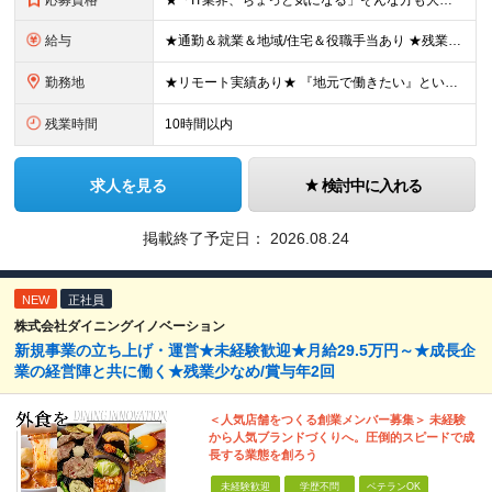
応募資格
★「IT業界、ちょっと気になる」そんな方も大歓迎！ ■学歴不問 ■未経験・第二新卒歓迎 ■知識・経験はこれから身につけていければOK！ □■ステップアップ■□ 社内システム開発やインフラ構築などジャ
給与
★通勤＆就業＆地域/住宅＆役職手当あり ★残業代は全額支給 ★選べる給与制度あり！ ■東京・神奈川・千葉・埼玉勤務の場合 月給24.5万円～55万円＋諸手当 （残業代は全額支給） (20,000円の
勤務地
★リモート実績あり★ 『地元で働きたい』という希望に、業界トップクラス約7,000件の取引事業所数、90,000件以上のプロジェクトから検討をいたします。 全国の取引先での就業となります（沖縄を除
残業時間
10時間以内
求人を見る
検討中に入れる
掲載終了予定日：
2026.08.24
NEW
正社員
株式会社ダイニングイノベーション
新規事業の立ち上げ・運営★未経験歓迎★月給29.5万円～★成長企
業の経営陣と共に働く★残業少なめ/賞与年2回
＜人気店舗をつくる創業メンバー募集＞ 未経験
から人気ブランドづくりへ。圧倒的スピードで成
長する業態を創ろう
未経験歓迎
学歴不問
ベテランOK