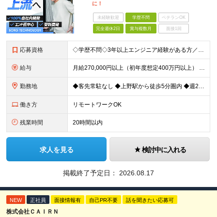
に！
未経験歓迎
学歴不問
ベテランOK
完全週休2日
賞与複数月
面接1回
応募資格
◇学歴不問◇3年以上エンジニア経験がある方／人柄重視の採用です 必須条件―MUST― ■3年以上エンジニア経験がある方 ■C#、Java、Node.js、VB.NETを使った実務経験がある方 《
給与
月給270,000円以上（初年度想定400万円以上） ※ご経験やスキル、前職給等を考慮して給与額を決定します。 ※試用期間は3ヶ月間となります。期間中の待遇に変更はありません。 ★社員の昇給率はほ
勤務地
◆客先常駐なし ◆上野駅から徒歩5分圏内 ◆週2回のリモートワーク実施中 ◆転勤なし 上野の各オフィスでの勤務となります。 ￣￣￣￣￣￣￣￣￣￣￣￣￣￣￣￣￣ ＜本社＞ 東京都台東区上野7-2-8
働き方
リモートワークOK
残業時間
20時間以内
求人を見る
検討中に入れる
掲載終了予定日：
2026.08.17
NEW
正社員
面接情報有
自己PR不要
話を聞きたい応募可
株式会社ＣＡＩＲＮ