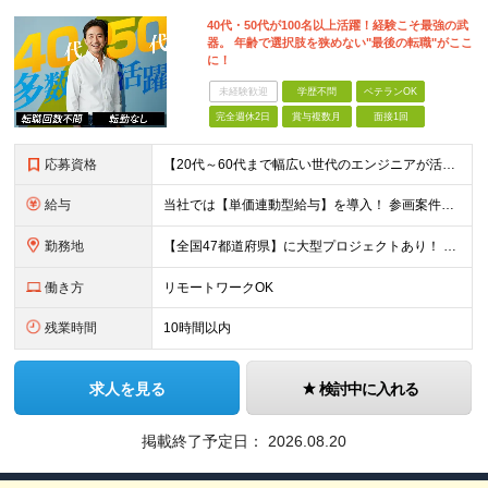
40代・50代が100名以上活躍！経験こそ最強の武
器。 年齢で選択肢を狭めない"最後の転職"がここ
に！
未経験歓迎
学歴不問
ベテランOK
完全週休2日
賞与複数月
面接1回
応募資格
【20代～60代まで幅広い世代のエンジニアが活躍してます】 ■学歴不問 ■転職回数不問 ■開発経験（年数不問）をお持ちの方
給与
当社では【単価連動型給与】を導入！ 参画案件の契約単価に連動して給与が決定。 還元率は単価の【70％～80％】と東証プライム上場グループとして高水準です！（社会保険料・教育コスト含む） ■関東：月給
勤務地
【全国47都道府県】に大型プロジェクトあり！ 主要勤務地： 北海道/宮城県/栃木県/埼玉県/千葉県/東京都/神奈川県/愛知県/大阪府/京都府/兵庫県/広島県/福岡県/熊本県 ※勤務エリアは、あなたの
働き方
リモートワークOK
残業時間
10時間以内
求人を見る
検討中に入れる
掲載終了予定日：
2026.08.20