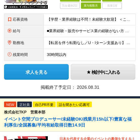
完全週休2日
賞与複数月
面接1回
応募資格
【学歴・業界経験は不問！未経験大歓迎】 ＜こんな方、大歓迎！＞ ・新しいことにイチから挑戦し、ワクワクする熱量を味わいたい方 ・毎日同じことの繰り返しから抜け出したい方 ・新しいブランドづくりに興味
給与
■業界経験・販売やサービス業の経験がない方 月給29.5万円～ ※固定残業手当（51,937円～/月30時間分）、固定深夜割増手当（3,463円～月10時間分） ■外食業界で店長・副店長等の経験をお
勤務地
【転居を伴う転勤なし／U・Iターン支援あり】 本社（恵比寿）または当社が運営する東京都内の直営店舗での勤務 ※配属先は経験・希望・プロジェクト内容を踏まえて決定します。 ★社宅・引越支援制度あり（
残業時間
30時間以内
求人を見る
検討中に入れる
掲載終了予定日：
2026.08.31
NEW
正社員
自己PR不要
話を聞きたい応募可
株式会社TKP 営業本部
イベント空間プロデューサー/未経験OK/残業月15h以下/豊富な福
利厚生/全国募集/平均有給取得日数14.9日
日本を代表する企業のイベントの裏側を支える！