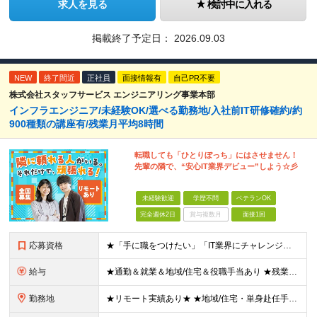
求人を見る
検討中に入れる
掲載終了予定日：
2026.09.03
NEW
終了間近
正社員
面接情報有
自己PR不要
株式会社スタッフサービス エンジニアリング事業本部
インフラエンジニア/未経験OK/選べる勤務地/入社前IT研修確約/約
900種類の講座有/残業月平均8時間
転職しても「ひとりぼっち」にはさせません！
先輩の隣で、“安心IT業界デビュー”しよう☆彡
未経験歓迎
学歴不問
ベテランOK
完全週休2日
賞与複数月
面接1回
応募資格
★「手に職をつけたい」「IT業界にチャレンジしたい」方歓迎！ ■学歴不問 ■IT知識・理系文系不問！未経験・第二新卒OK ★ITサポート・IT事務やエンジニアの経験をお持ちの方は優遇します！ 地方在
給与
★通勤＆就業＆地域/住宅＆役職手当あり ★残業代は全額支給 ★選べる給与制度あり！ ■東京・神奈川・千葉・埼玉勤務の場合 月給24.5万円～55万円＋諸手当 （残業代は全額支給） (20,000円の
勤務地
★リモート実績あり★ ★地域/住宅・単身赴任手当などサポートも万全 ★転任費用や寮・社宅制度も完備しています ★勤務地については希望を考慮の上、決定します ★面接地エリアでの就業率92％以上！ 『地