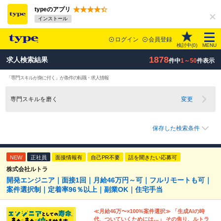
typeのアプリ
インストール
ログイン
会員登録
検討中(
0
)
MENU
1878
求人検索結果
件中
1～50
件表示
「専門スキルが身に付く」が条件の転職・求人情報
専門スキルを磨く
変更
保存した検索条件
NEW
正社員
面接情報有
自己PR不要
話を聞きたい応募可
株式会社ルトラ
開発エンジニア｜面接1回｜月給46万円～可｜フルリモートも可｜
案件選択制｜定着率96％以上｜副業OK｜住宅手当
≪月給46万〜×100%案件選択≫ 「生成AIの時
代、ついていくためには…」 その焦り、ルトラ