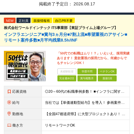
掲載終了予定日：
2026.08.17
NEW
正社員
面接情報有
自己PR不要
株式会社ワールドインテック ITS事業部【東証プライム上場グループ】
インフラエンジニア■賞与3ヵ月分■7割上流■希望重視のアサイン■
リモート案件多数■月平均残業8.5h/INF
「50代での転職はムリ！？」いえいえ、採用実績
あります！ 意欲重視の採用だから、何歳からで
もチャレンジOK！
未経験歓迎
学歴不問
ベテランOK
完全週休2日
賞与複数月
面接1回
応募資格
◎20～60代の転職事例多数！ ■インフラに関する何らかのご経験 ■学歴不問/転職回数は一切不問！
給与
当社では【単価連動型給与】を導入！ 参画案件の契約単価に連動して給与が決定。 還元率は単価の【70％～80％】と東証プライム上場グループとして高水準です！（社会保険料・教育コスト含む） ■関東：月給
勤務地
【全国47都道府県】に大型プロジェクトあり！ 主要勤務地： 北海道/宮城県/栃木県/埼玉県/千葉県/東京都/神奈川県/愛知県/大阪府/京都府/兵庫県/広島県/福岡県/熊本県 ※勤務エリアは、あなたの
働き方
リモートワークOK