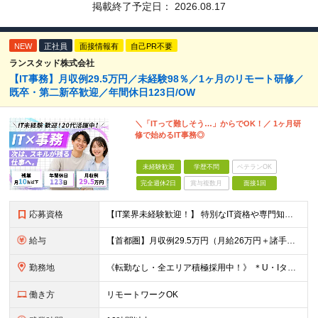
掲載終了予定日：
2026.08.17
NEW
正社員
面接情報有
自己PR不要
ランスタッド株式会社
【IT事務】月収例29.5万円／未経験98％／1ヶ月のリモート研修／
既卒・第二新卒歓迎／年間休日123日/OW
＼「ITって難しそう…」からでOK！／ 1ヶ月研
修で始めるIT事務◎
未経験歓迎
学歴不問
ベテランOK
完全週休2日
賞与複数月
面接1回
応募資格
【IT業界未経験歓迎！】 特別なIT資格や専門知識は必要ありません。 ・学歴不問（文系・理系不問） ・第二新卒、既卒の方も歓迎 ・20代を中心に幅広い年代が活躍中 ・基本的なPC操作ができる方 ・タ
給与
【首都圏】月収例29.5万円（月給26万円＋諸手当） 【東海・関西】月収例28.5万円（月給25万円＋諸手当） 【九州】月収例26万円（月給23万円＋諸手当） ※経験・スキル・前職給与を踏まえ、総合
勤務地
《転勤なし・全エリア積極採用中！》 ＊U・Iターンも歓迎 ＊研修はオンライン実施 ★勤務エリアは下記よりお選びいただけます★ 【首都圏】東京・神奈川・千葉・埼玉 【東海】愛知 【関西】大阪、京都、兵庫
働き方
リモートワークOK