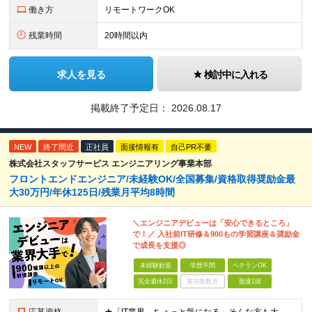
働き方
リモートワークOK
残業時間
20時間以内
求人を見る
検討中に入れる
掲載終了予定日：
2026.08.17
NEW
終了間近
正社員
面接情報有
自己PR不要
株式会社スタッフサービス エンジニアリング事業本部
フロントエンドエンジニア/未経験OK/全国募集/資格取得奨励金最
大30万円/年休125日/残業月平均8時間
＼エンジニアデビューは「安心できるところ」
で！／ 入社前IT研修＆900もの学習講座＆奨励金
で成長を支援◎
未経験歓迎
学歴不問
ベテランOK
完全週休2日
賞与複数月
面接1回