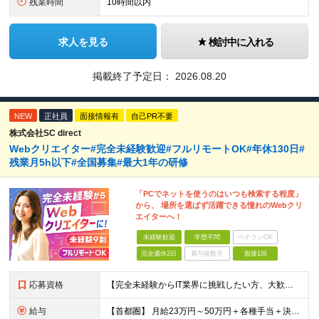
残業時間
10時間以内
求人を見る
検討中に入れる
掲載終了予定日：
2026.08.20
NEW
正社員
面接情報有
自己PR不要
株式会社SC direct
Webクリエイター#完全未経験歓迎#フルリモートOK#年休130日#
残業月5h以下#全国募集#最大1年の研修
「PCでネットを使うのはいつも検索する程度」
から、 場所を選ばず活躍できる憧れのWebクリ
エイターへ！
未経験歓迎
学歴不問
ベテランOK
完全週休2日
賞与複数月
面接1回
応募資格
【完全未経験からIT業界に挑戦したい方、大歓迎！】 ●応募年齢制限：34歳まで（若年層の長期キャリア形成を図るため） ★学歴不問・転職回数不問 ★第二新卒・社会人デビューOK 【こんな方を求めていま
給与
【首都圏】 月給23万円～50万円＋各種手当＋決算賞与 【大阪】 月給22万円～50万円＋各種手当＋決算賞与 【愛知】 月給21.5万円～50万円＋各種手当＋決算賞与 【福岡・宮城】 月給20万