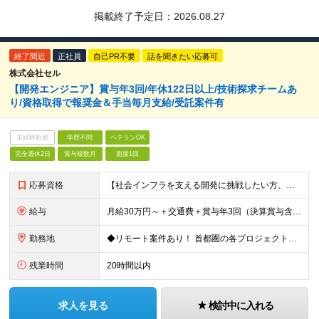
掲載終了予定日：
2026.08.27
終了間近
正社員
自己PR不要
話を聞きたい応募可
株式会社セル
【開発エンジニア】賞与年3回/年休122日以上/技術探求チームあ
り/資格取得で報奨金＆手当毎月支給/受託案件有
未経験歓迎
学歴不問
ベテランOK
完全週休2日
賞与複数月
面接1回
応募資格
【社会インフラを支える開発に挑戦したい方、大歓迎！】 ●詳細設計の実務経験またはプログラミングの実務経験が1年以上 ●開発言語（Java、Python、C、C++、.NET系など）いずれかの実務経験
給与
月給30万円～＋交通費＋賞与年3回（決算賞与含む） ※経験・スキル・前職給与を最大限考慮し、面談のうえ決定します。 ※残業代は別途全額支給いたします。 ※試用期間3ヶ月あり（期間中の給与・待遇に差異は
勤務地
◆リモート案件あり！ 首都圏の各プロジェクト先での勤務となります。 【本社】東京都台東区台東1-38-9 イトーピア清洲橋通ビル8F ＼希望者は大阪支社勤務も可能です／ ※(変更の範囲)上記を除く当
残業時間
20時間以内
求人を見る
検討中に入れる