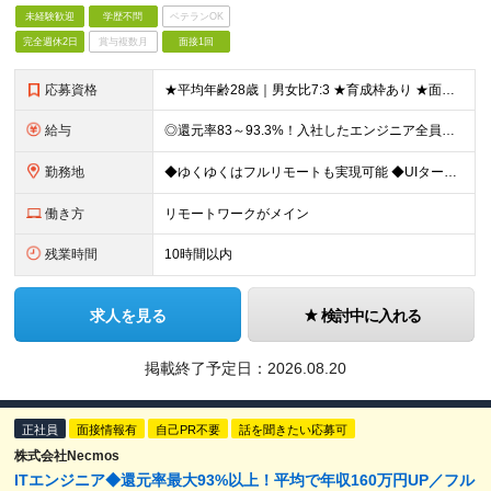
未経験歓迎
学歴不問
ベテランOK
完全週休2日
賞与複数月
面接1回
応募資格
★平均年齢28歳｜男女比7:3 ★育成枠あり ★面接1回スピード選考 ★20代～30代活躍中 ★学歴不問 【応募条件】 ◎経験者 何らかの開発・設計構築の経験をお持ちの方 └言語・業界・ジャンル不問
給与
◎還元率83～93.3%！入社したエンジニア全員年収UP（平均160万円UP/平均月給45万円） ◎上昇還元率制・単価連動型⇒会社利益は最大10万円！残り全てを還元 ◎平均月単価は67万円 月給40
勤務地
◆ゆくゆくはフルリモートも実現可能 ◆UIターン歓迎！転勤なし 【本社】 〒155-0032 東京都世田谷区代沢5-30-2 A＊G下北沢2F-2 ＼理想の働き方を実現／ ・在宅勤務と出社を自由に
働き方
リモートワークがメイン
残業時間
10時間以内
求人を見る
検討中に入れる
掲載終了予定日：
2026.08.20
正社員
面接情報有
自己PR不要
話を聞きたい応募可
株式会社Necmos
ITエンジニア◆還元率最大93%以上！平均で年収160万円UP／フル