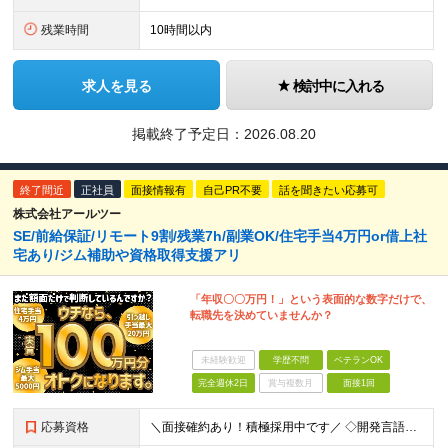
残業時間
10時間以内
求人を見る
検討中に入れる
掲載終了予定日：
2026.08.20
終了間近
正社員
面接情報有
自己PR不要
話を聞きたい応募可
株式会社アールツー
SE/前給保証/リモート9割/残業7h/副業OK/住宅手当4万円or借上社
宅あり/ジム補助や資格取得支援アリ
「年収〇〇万円！」という表面的な数字だけで、
転職先を決めていませんか？
未経験歓迎
学歴不問
ベテランOK
完全週休2日
賞与複数月
面接1回
応募資格
＼面接確約あり！積極採用中です／ ◇開発言語の実務経験1年以上（言語・業界・開発規模不問） ◇学歴不問 【面接確約条件】 ★下記いずれかの実務経験3年以上をお持ちの方は面接を確約します！ ・C# ・