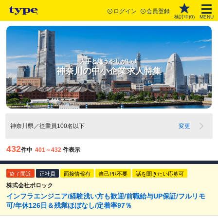
ログイン
会員登録
検討中(
0
)
MENU
大手と違うやりがい！
神奈川の中小企業求人特集
神奈川県／従業員100名以下
変更
432
件中
401～432
件表示
終了間近
正社員
面接情報有
自己PR不要
話を聞きたい応募可
株式会社ポロック
インフラエンジニア/経験浅い方も歓迎/前職給与UP保証/フルリモ
可/年休126日＆残業ほぼなし/定着率97％