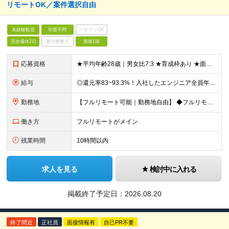
リモートOK／案件選択自由
未経験歓迎
学歴不問
ベテランOK
完全週休2日
賞与複数月
面接1回
応募資格
★平均年齢28歳｜男女比7:3 ★育成枠あり ★面接1回スピード選考 ★20代～30代活躍中 ★学歴不問 【応募条件】 ◎経験者 何らかの開発・設計構築の経験をお持ちの方 └言語・業界・ジャンル不問
給与
◎還元率83~93.3%！入社したエンジニア全員年収UP（平均160万円UP/平均月給45万円） ◎上昇還元率制・単価連動型⇒会社利益は最大10万円！残り全てを還元 ◎平均月単価は67万円 月給40
勤務地
【フルリモート可能｜勤務地自由】 ◆フルリモート多数！全国どこでも、好きな場所で働ける ◆UIターン歓迎！転勤なし ◆リモートワーク／出社も自由に選べる 【本社】 〒155-0032 東京都世田谷区
働き方
フルリモートがメイン
残業時間
10時間以内
求人を見る
検討中に入れる
掲載終了予定日：
2026.08.20
終了間近
正社員
面接情報有
自己PR不要