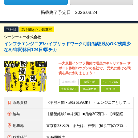
掲載終了予定日：
2026.08.24
正社員
話を聞きたい応募可
シーシーエー株式会社
インフラエンジニア/ハイブリッドワーク可能/経験浅めOK/残業少
なめ/年間休日124日/駅チカ
―大規模インフラ構築で理想のキャリアを― サ
ポート体制バツグンの当社で、 元気に働ける環
境を共に創りましょう！
未経験歓迎
学歴不問
ベテランOK
完全週休2日
賞与複数月
面接1回
応募資格
《学歴不問・経験浅めOK》 ・エンジニアとして現場実績の経験がある方（少しの経験でもOK） ▽こんな方にオススメ▽ ----------------- □大規模案件で経験を積みたい方 ⇒多数の大手・
給与
【構築経験1年未満】 ■月給30万円～ 【構築経験3年程度】 ■月給35万円～ 【設計・構築経験3年程度】 ■月給46万円～ ※経験・スキル・前職給与などを考慮して優遇いたします ※上記金額は、
勤務地
東京都23区内、または、神奈川(横浜市)のプロジェクト先での勤務となります。 ※転居を伴う転勤はありません。 ※通勤時間は1時間程度を目安にしています。 ※勤務地は、希望を最大限に考慮します。
残業時間
10時間以内