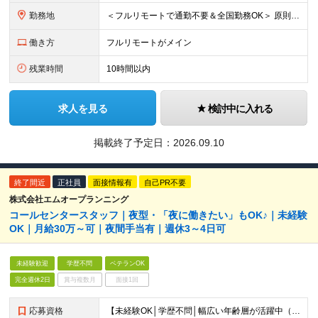
勤務地
＜フルリモートで通勤不要＆全国勤務OK＞ 原則フルリモート勤務となりますので、全国からのご応募をお待ちしています。 (変更の範囲)上記を除く当社関連勤務地
働き方
フルリモートがメイン
残業時間
10時間以内
求人を見る
検討中に入れる
掲載終了予定日：
2026.09.10
終了間近
正社員
面接情報有
自己PR不要
株式会社エムオープランニング
コールセンタースタッフ｜夜型・「夜に働きたい」もOK♪｜未経験
OK｜月給30万～可｜夜間手当有｜週休3～4日可
未経験歓迎
学歴不問
ベテランOK
完全週休2日
賞与複数月
面接1回
応募資格
【未経験OK│学歴不問│幅広い年齢層が活躍中（20代/30代/40代/50代）】 ◇基本的なPCスキル（入力・検索など）をお持ちの方 ＼こんな方を歓迎します／ ◎販売・サービス経験者歓迎（落ち着いた