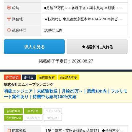
給与
■月給25万円～＋各種手当＋期末賞与 ※経験・年齢・スキルを考慮し決定します ※深夜・土日・時間帯手当あり ※22時以降・夜勤・土日出勤で手当加算、月30万円以上も可 ※残業代は1分単位で全額支給し
勤務地
★転勤なし 東京都文京区本郷3-14-7 NF本郷ビル ★2026年11月頃より海浜幕張エリアに移転予定！ 千葉県千葉市美浜区中瀬1-6 駅から屋根付き通路を利用して通勤可能なため、 雨の日でも
残業時間
10時間以内
求人を見る
検討中に入れる
掲載終了予定日：
2026.08.27
終了間近
正社員
面接情報有
自己PR不要
株式会社エムオープランニング
初級エンジニア｜未経験歓迎｜月給29万～｜残業10h内｜フルリモ
ート案件あり｜待機中も給与100%支給
未経験歓迎
学歴不問
ベテランOK
完全週休2日
賞与複数月
面接1回
応募資格
【第二新卒・実務未経験の方歓迎】 ◆学歴不問 ◆実務未経験OK └ITスクールで勉強された方や独学でプログラミングを勉強したことがある方、 ブランクがある方も大歓迎です！ ★「未経験」のあなたの能