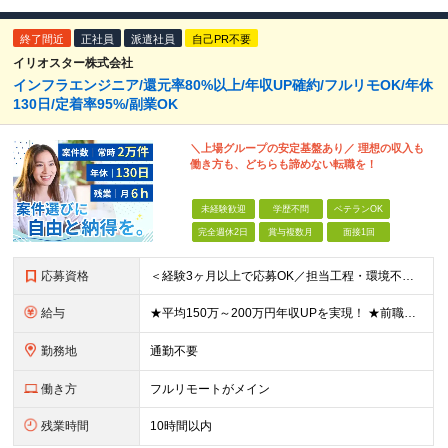
終了間近
正社員
派遣社員
自己PR不要
イリオスター株式会社
インフラエンジニア/還元率80%以上/年収UP確約/フルリモOK/年休
130日/定着率95%/副業OK
＼上場グループの安定基盤あり／ 理想の収入も
働き方も、どちらも諦めない転職を！
未経験歓迎
学歴不問
ベテランOK
完全週休2日
賞与複数月
面接1回
応募資格
＜経験3ヶ月以上で応募OK／担当工程・環境不問／ブランクOK＞ ★20代～50代まで幅広く活躍中 ★キャリア20年以上のベテランも歓迎 ★子育てと両立しながら働く社員も在籍 ★ブランクあり・正社員デビ
給与
★平均150万～200万円年収UPを実現！ ★前職給与を100％保証！ ★案件内容の開示・明確な評価体制あり ⇒クライアント評価で即昇給を実現したケースも◎ ★年12回（毎月昇給チャンスあり） ■月
勤務地
通勤不要
働き方
フルリモートがメイン
残業時間
10時間以内