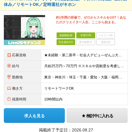
休み／リモートOK／定時退社がキホン
約1年間の研修で、ゼロからスキルをGET！あな
たのクリエイター人生、ここから始まる。
未経験歓迎
学歴不問
ベテランOK
完全週休2日
賞与複数月
面接1回
応募資格
★未経験・第二新卒・社会人デビュ―ぜんぶ大歓迎！ ★学歴・職歴は一切問いません！高卒の先輩も多数 立派な志望動機はなくてもOK！ 「アニメ・ゲームが好き」「クリエイターになりたい」 あなたの率直な気
給与
月給25万円～70万円 ※スキルや貢献度を考慮して決定します。 ※試用期間中は、契約社員（月給は20万円～＋交通費）となります。 ◆インセンティブ・臨時ボーナス制度あり ◆昇給査定あり
勤務地
東京・神奈川・埼玉・千葉・愛知・大阪・福岡のプロジェクト先 ◎事前相談のうえ、自宅から通いやすい勤務地へ配属します。 ◎転居を伴う転勤はありません ＜本社＞ 東京都目黒区大橋2丁目24-1 ハイネス
働き方
リモートワークOK
残業時間
10時間以内
求人を見る
検討中に入れる
掲載終了予定日：
2026.08.27