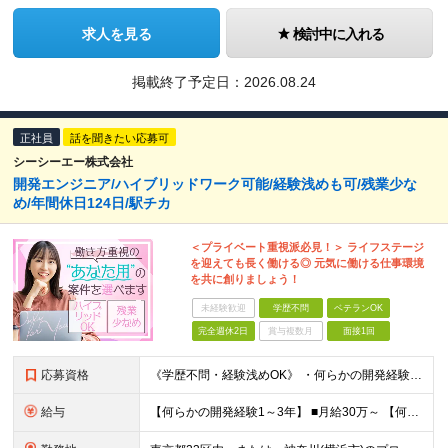
求人を見る
検討中に入れる
掲載終了予定日：
2026.08.24
正社員
話を聞きたい応募可
シーシーエー株式会社
開発エンジニア/ハイブリッドワーク可能/経験浅めも可/残業少な
め/年間休日124日/駅チカ
＜プライベート重視派必見！＞ ライフステージ
を迎えても長く働ける◎ 元気に働ける仕事環境
を共に創りましょう！
未経験歓迎
学歴不問
ベテランOK
完全週休2日
賞与複数月
面接1回
応募資格
《学歴不問・経験浅めOK》 ・何らかの開発経験をお持ちの方（年数・言語不問） ▽このような方に向いています ------------------------------------------ □無
給与
【何らかの開発経験1～3年】 ■月給30万～ 【何らかの開発経験3年以上】 ■月給35万～60万 ※経験・スキル・前職給与などを考慮して優遇いたします ※上記金額は、固定残業30H分が含まれた金額