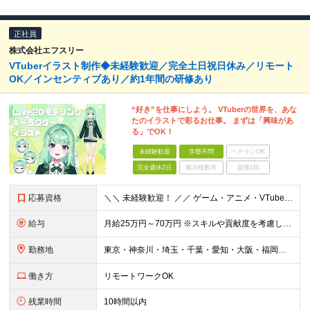
正社員
株式会社エフスリー
VTuberイラスト制作◆未経験歓迎／完全土日祝日休み／リモート
OK／インセンティブあり／約1年間の研修あり
“好き”を仕事にしよう。 VTuberの世界を、あな
たのイラストで彩るお仕事。 まずは「興味があ
る」でOK！
未経験歓迎
学歴不問
ベテランOK
完全週休2日
賞与複数月
面接1回
応募資格
＼＼ 未経験歓迎！ ／／ ゲーム・アニメ・VTuberが好き クリエイティブに挑戦してみたい そんな気持ちがあれば大歓迎です！ 「この仕事、気になる！」それだけでOK。 チャレンジする一歩目を応援し
給与
月給25万円～70万円 ※スキルや貢献度を考慮して決定します。 ※試用期間中は、契約社員（月給は20万円～＋交通費）となります。 ◆インセンティブ・臨時ボーナス制度あり ◆昇給査定あり
勤務地
東京・神奈川・埼玉・千葉・愛知・大阪・福岡のプロジェクト先 ◎事前相談のうえ、自宅から通いやすい勤務地へ配属します。 ◎転居を伴う転勤はありません ＜本社＞ 東京都目黒区大橋2丁目24-1 ハイネス
働き方
リモートワークOK
残業時間
10時間以内