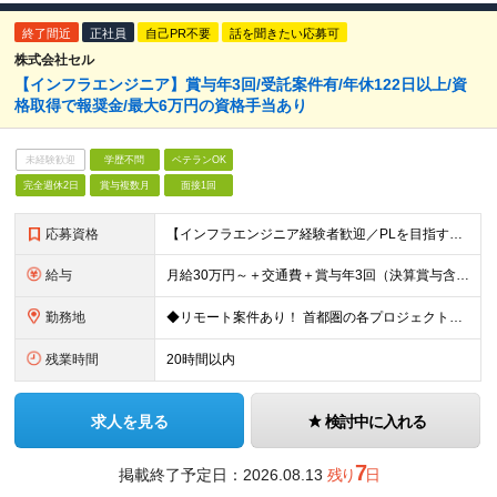
終了間近
正社員
自己PR不要
話を聞きたい応募可
株式会社セル
【インフラエンジニア】賞与年3回/受託案件有/年休122日以上/資
格取得で報奨金/最大6万円の資格手当あり
未経験歓迎
学歴不問
ベテランOK
完全週休2日
賞与複数月
面接1回
応募資格
【インフラエンジニア経験者歓迎／PLを目指す方にも最適な環境です！】 ◎ネットワーク構築の実務経験（目安として5年以上） ◎学歴不問 ★要件定義や基本設計など上流工程の経験がある方は優遇します！ ★
給与
月給30万円～＋交通費＋賞与年3回（決算賞与含む） ※経験・スキル・前職給与を最大限考慮し、面談のうえ決定します。 ※残業代は別途全額支給いたします。 ※試用期間3ヶ月あり（期間中の給与・待遇に差異は
勤務地
◆リモート案件あり！ 首都圏の各プロジェクト先での勤務となります。 【本社】東京都台東区台東1-38-9 イトーピア清洲橋通ビル8F ＼希望者は大阪支社勤務も可能です／ ※(変更の範囲)上記を除く当
残業時間
20時間以内
求人を見る
検討中に入れる
7
掲載終了予定日：
2026.08.13
残り
日