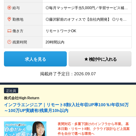
給与
◎毎月マッサージ手当5,000円／学習サービス補助制度あり ■年俸420万円～518万円 （14分割／毎月の給与に加えて、賞与として年2回支給します） ┗月給換算：30万円～37万円 ＼あなたの
勤務地
◎藤沢駅前のオフィスで【自社内開発】 ◎リモートワークOK ◎茅ヶ崎、鎌倉、逗子、平塚、辻堂などから電車で通いやすい 神奈川県藤沢市藤沢89-1 メイキビル4F ＼都内や横浜・川崎市に住むより、家
働き方
リモートワークOK
残業時間
20時間以内
求人を見る
検討中に入れる
掲載終了予定日：
2026.09.07
正社員
株式会社High Return
インフラエンジニア｜リモート8割/入社年収UP率100％/年収50万
～100万UP実績有/残業月10h以内
夜間対応・多重下請けのインフラから卒業。 基
本日勤・リモート8割、クラウド設計など上流案
件を自分で選べる環境へ