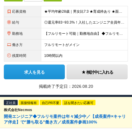
応募資格
★平均年齢28歳｜男女比7:3 ★育成枠あり ★面接1回スピード選考 ★20代～30代活躍中 ★学歴不問 ＼日常的にAIを活用している方は大歓迎！／ ◎経験者 何らかの開発・設計構築の経験をお持ち
給与
◎還元率83~93.3%！入社したエンジニア全員年収UP（平均160万円UP/平均月給45万円） ◎上昇還元率制・単価連動型⇒会社利益は最大10万円！残り全てを還元 ◎平均月単価は67万円 月給40
勤務地
【フルリモート可能｜勤務地自由】 ◆フルリモート多数！全国どこでも、好きな場所で働ける ◆UIターン歓迎！転勤なし ◆リモートワーク／出社も自由に選べる 【本社】 〒155-0032 東京都世田谷区
働き方
フルリモートがメイン
残業時間
10時間以内
求人を見る
検討中に入れる
掲載終了予定日：
2026.08.20
正社員
面接情報有
自己PR不要
話を聞きたい応募可
株式会社Necmos
開発エンジニア◆フルリモ案件は年々減少中／【成長案件×キャリ
ア伴走】で"勝ち取る"働き方／成長案件参画100%