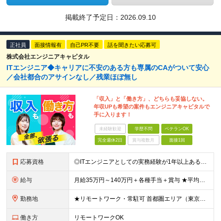
掲載終了予定日：
2026.09.10
正社員
面接情報有
自己PR不要
話を聞きたい応募可
株式会社エンジニアキャピタル
ITエンジニア◆キャリアに不安のある方も専属のCAがついて安心
／会社都合のアサインなし／残業ほぼ無し
「収入」と「働き方」、どちらも妥協しない。
年収UPも希望の案件もエンジニアキャピタルで
手に入ります！
未経験歓迎
学歴不問
ベテランOK
完全週休2日
賞与複数月
面接1回
応募資格
◎ITエンジニアとしての実務経験が1年以上ある方 ・開発、インフラ、工程、言語は一切不問！ ※学歴不問 ▼以下のような方を歓迎します ・自身のスキルを高めていきたい方 ・様々な言語が扱えるようになり
給与
月給35万円～140万円＋各種手当＋賞与 ★平均年収704万円 ★還元率83%~ ★案件待期期間も給与あり★ ※経験や能力を考慮し決定します ※固定残業代（月30時間／5万8000円～15万7000
勤務地
★リモートワーク・常駐可 首都圏エリア（東京・神奈川・千葉・埼玉）・大阪・名古屋・福岡を中心とした全国各地のプロジェクト先に参画いただきます。 ◆本社 東京都世田谷区太子堂4-18-15 マガザン三
働き方
リモートワークOK