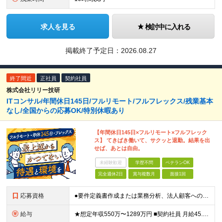
求人を見る
検討中に入れる
掲載終了予定日：
2026.08.27
終了間近
正社員
契約社員
株式会社リリー技研
ITコンサル/年間休日145日/フルリモート/フルフレックス/残業基本
なし/全国からの応募OK/特別休暇あり
【年間休日145日×フルリモート×フルフレック
ス】 てきぱき働いて、サクッと退勤。結果を出
せば、あとは自由。
未経験歓迎
学歴不問
ベテランOK
完全週休2日
賞与複数月
面接1回
応募資格
●要件定義書作成または業務分析、法人顧客への提案・折衝の実務経験がある方 ●学歴不問 ≪契約社員のみ≫ ■契約の更新 有（半年ごと） ※入社半年後に実務習得の確認テストを実施し、 合格することが更
給与
★想定年収550万〜1289万円 ■契約社員 月給45.8万〜71.6万円 ★想定年収688万〜1611万円 ■正社員 月給57.3万〜89.5万円 ※給与は経験・スキルを考慮の上、決定します。