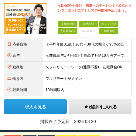
≪DX案件や設計・構築へのチャレンジもOK≫ イ
ンフラエンジニアとしての可能性を広げよう。
未経験歓迎
学歴不問
ベテランOK
完全週休2日
賞与複数月
面接1回
応募資格
≪平均年齢31歳！20代～30代の割合が95%の会社です！≫ ■インフラエンジニアとしての実務経験をお持ちの方(年数、フェーズ不問) ■学歴・経験不問 ★面接では当社でどんなキャリアが描けるのか、あ
給与
≪前職給与UPを保証！最高で月給10万円アップも可能！≫ 月給35万円～70万円＋各種手当 ※経験・スキルに応じて決定いたします ※試用期間（6ヶ月）あり、期間中の給与・待遇に差異はありません ★
勤務地
＼フルリモートワーク(通勤不要)・在宅勤務OK／ ★各プロジェクト先／完全在宅案件有 ※基本的に転勤はありません ★オフィス内完全禁煙（喫煙スペースは別途有）※現場によります ＝＝＝＝＝ 【大阪本
働き方
フルリモートがメイン
残業時間
10時間以内
求人を見る
検討中に入れる
掲載終了予定日：
2026.08.20