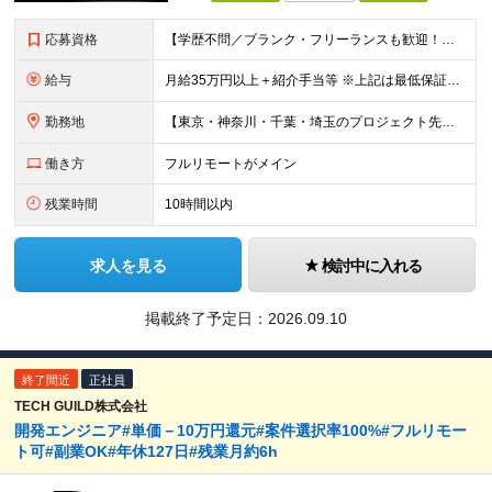
応募資格
【学歴不問／ブランク・フリーランスも歓迎！】 ●何かしらの言語での開発経験がある方（担当フェーズ・経験年数不問！） ※外国籍の方は日本語能力試験N1必須 ★こんな方にピッタリです！ ・還元率や評価制
給与
月給35万円以上＋紹介手当等 ※上記は最低保証額。前職給与を保証します ※固定残業代（30時間分／5万8594円以上）含む。超過分は別途全額支給 ※案件単価から「10万円（会社利益）」を引いた額が還元
勤務地
【東京・神奈川・千葉・埼玉のプロジェクト先】 ※転居を伴う転勤なし。ご希望や居住地を考慮して決定します。 ※リモートワーク導入案件多数（フルリモートもあり）。 ＜本社＞ 東京都品川区東五反田5-22
働き方
フルリモートがメイン
残業時間
10時間以内
求人を見る
検討中に入れる
掲載終了予定日：
2026.09.10
終了間近
正社員
TECH GUILD株式会社
開発エンジニア#単価－10万円還元#案件選択率100%#フルリモー
ト可#副業OK#年休127日#残業月約6h