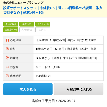
株式会社エムオープランニング
設置サポートスタッフ｜未経験OK｜週2～3日勤務の相談可｜体力
負担少なめ｜残業月0～10h
未経験歓迎
学歴不問
ベテランOK
完全週休2日
賞与複数月
面接1回
応募資格
【未経験OK│学歴不問│20代～30代多数活躍中】 ◇基本的なPCスキルをお持ちの方（文字入力程度でOK） ＼接客・販売経験者が多数活躍中！／ 「人と関わる仕事が好き」 「立ち仕事から、長く働ける環
給与
■月給25万円～50万円＋期末賞与 ※経験・年齢・スキルを考慮し決定します ※残業代は1分単位で全額支給します ※試用期間（3ヶ月）あり。期間中の給与・その他待遇に差異はありません
勤務地
★転勤なし 【本社】 東京都千代田区神田須田町1－26 芝信神田ビル10F ※プロジェクト先は、通勤時間も考慮し相談の上決定しています ※出張は、首都圏の日帰りがメインなど相談が可能です！ ※（変
働き方
リモートワークOK
残業時間
10時間以内
求人を見る
検討中に入れる
掲載終了予定日：
2026.08.27