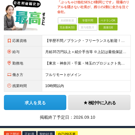
「ぶっちゃけ他社SESと8割同じです」 現場のリ
アルを隠さない社長が、残りの2割に全力を注ぐ
会社。
未経験歓迎
学歴不問
ベテランOK
完全週休2日
賞与複数月
面接1回
応募資格
【学歴不問／ブランク・フリーランスも歓迎！】 ●何かしらの言語での開発経験がある方（担当フェーズ・経験年数不問！） ※外国籍の方は日本語能力試験N1必須 ★こんな方にピッタリです！ ・還元率や評価制
給与
月給35万円以上＋紹介手当等 ※上記は最低保証額。前職給与を保証します ※固定残業代（40時間分／5万8594円以上）含む。超過分は別途全額支給 ※案件単価から「10万円（会社利益）」を引いた額が還元
勤務地
【東京・神奈川・千葉・埼玉のプロジェクト先】 ※転居を伴う転勤なし。ご希望や居住地を考慮して決定します。 ※リモートワーク導入案件多数（フルリモートもあり）。 ＜本社＞ 東京都品川区東五反田5-22
働き方
フルリモートがメイン
残業時間
10時間以内
求人を見る
検討中に入れる
掲載終了予定日：
2026.09.10
終了間近
正社員
契約社員
自己PR不要