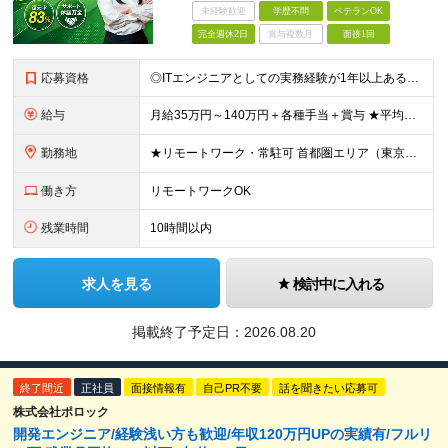
未経験歓迎
学歴不問
ベテランOK
完全週休2日
賞与複数月
面接1回
応募資格
◎ITエンジニアとしての実務経験が1年以上ある方 ・開発、インフラ、工程、言語は一切不問！ ※学歴不問 ▼以下のような方を歓迎します ・自身のスキルを高めていきたい方 ・様々な言語が扱えるようになり
給与
月給35万円～140万円＋各種手当＋賞与 ★平均年収704万円 ★還元率83%~ ★案件待期期間も給与あり★ ※経験や能力を考慮し決定します ※固定残業代（月30時間／5万8000円～15万7000
勤務地
★リモートワーク・常駐可 首都圏エリア（東京・神奈川・千葉・埼玉）・大阪・名古屋・福岡を中心とした全国各地のプロジェクト先に参画いただきます。 ◆本社 東京都世田谷区太子堂4-18-15 マガザン三
働き方
リモートワークOK
残業時間
10時間以内
求人を見る
検討中に入れる
掲載終了予定日：
2026.08.20
終了間近
正社員
面接情報有
自己PR不要
話を聞きたい応募可
株式会社ポロック
開発エンジニア/経験浅い方も歓迎/年収120万円UPの実績有/フルリ