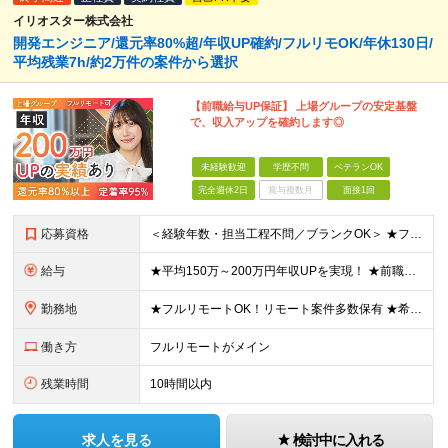
イリオスター株式会社
開発エンジニア/還元率80%超/年収UP確約/フルリモOK/年休130日/
平均残業7h/約2万件の案件から選択
【前職給与UP保証】 上場グループの安定基盤
で、収入アップを確約します◎
未経験歓迎
学歴不問
ベテランOK
完全週休2日
賞与複数月
面接1回
応募資格
＜経験年数・担当工程不問／ブランクOK＞ ★フルリモートや柔軟な働き方を活用する社員も多数 ★20代～50代まで幅広く活躍中 ★子育てと両立しながら働く社員も在籍 ★第二新卒・ブランクあり・正社員デビ
給与
★平均150万～200万円年収UPを実現！ ★前職給与を100％保証！ ★案件内容の開示・明確な評価体制あり ⇒クライアント評価で即昇給を実現したケースも◎ ★年12回（毎月昇給チャンスあり） ■月
勤務地
★フルリモートOK！リモート案件多数保有 ★希望の勤務地に配属します ★転居を伴う転勤はありません お客様先での勤務となります。 ■東京本社／東京都渋谷区代官山町8-7 DAIWA代官山ビル ■大
働き方
フルリモートがメイン
残業時間
10時間以内
求人を見る
検討中に入れる