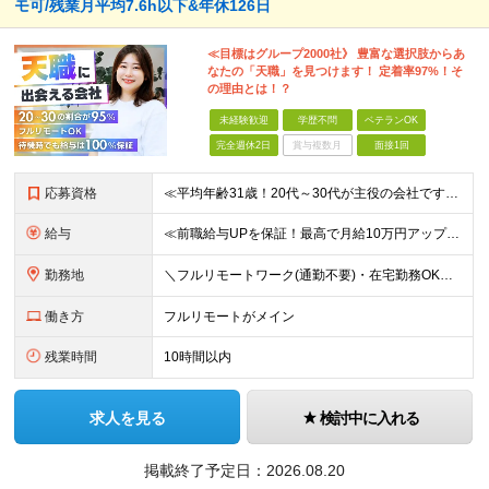
モ可/残業月平均7.6h以下&年休126日
≪目標はグループ2000社》 豊富な選択肢からあ
なたの「天職」を見つけます！ 定着率97%！そ
の理由とは！？
未経験歓迎
学歴不問
ベテランOK
完全週休2日
賞与複数月
面接1回
応募資格
≪平均年齢31歳！20代～30代が主役の会社です！≫ ■システム開発の実務経験をお持ちの方(言語、年数、フェーズ不問) ■学歴・経験不問 ★面接では当社でどんなキャリアが描けるのか、あなたの希望をど
給与
≪前職給与UPを保証！最高で月給10万円アップも可能！≫ 月給35万円～70万円＋各種手当 ※経験・スキルに応じて決定いたします ※試用期間（6ヶ月）あり、期間中の給与・待遇に差異はありません ★
勤務地
＼フルリモートワーク(通勤不要)・在宅勤務OK／ ★各プロジェクト先／完全在宅案件有 ※基本的に転勤はありません ★オフィス内完全禁煙（喫煙スペースは別途有）※現場によります ＝＝＝＝＝ 【大阪本
働き方
フルリモートがメイン
残業時間
10時間以内
求人を見る
検討中に入れる
掲載終了予定日：
2026.08.20