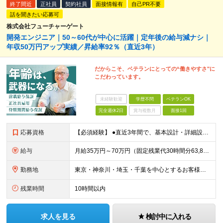
終了間近
正社員
契約社員
面接情報有
自己PR不要
話を聞きたい応募可
株式会社フューチャーゲート
開発エンジニア｜50～60代が中心に活躍｜定年後の給与減ナシ｜
年収50万円アップ実績／昇給率92％（直近3年）
だからこそ、ベテランにとっての“働きやすさ"に
こだわっています。
未経験歓迎
学歴不問
ベテランOK
完全週休2日
賞与複数月
面接1回
応募資格
【必須経験】 ●直近3年間で、基本設計・詳細設計・開発いずれかの工程を担当した経験 ●以下いずれかの言語を用いた開発経験 ・Java：何らかのDB・フレームワーク・batch経験 ・Python：
給与
月給35万円～70万円（固定残業代30時間分63,869円～を含む）+賞与年1回 ※30時間を超える分は別途支給します ●これまでのご経験・スキル・前職給与をできる限り考慮します ●待機期間も給与を
勤務地
東京・神奈川・埼玉・千葉を中心とするお客様先での勤務 ★引っ越しを伴う転勤はありません ■プロジェクト先例 品川、新宿、渋谷、秋葉原、大手町、有楽町、新橋、浜松町、幕張、大宮、横浜、川崎など ■
残業時間
10時間以内
求人を見る
検討中に入れる