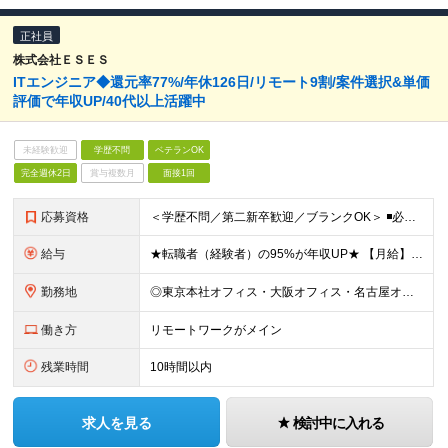
正社員
株式会社ＥＳＥＳ
ITエンジニア◆還元率77%/年休126日/リモート9割/案件選択&単価
評価で年収UP/40代以上活躍中
未経験歓迎
学歴不問
ベテランOK
完全週休2日
賞与複数月
面接1回
応募資格
＜学歴不問／第二新卒歓迎／ブランクOK＞ ◾️必須スキル IT業界での何らかの実務経験が3年以上ある方 ◎担当フェーズ・使用言語・開発環境・経験年数・雇用形態などは一切問いません！ ◎ブランクがある
給与
★転職者（経験者）の95%が年収UP★ 【月給】 月給35万円～80万円（みなし残業代含む） ※みなし残業代（月30時間分／66,465円～151,899円）を含む。超過分は追加支給。 ※経験・能力
勤務地
◎東京本社オフィス・大阪オフィス・名古屋オフィス・福岡オフィス ◎首都圏・関西圏・名古屋・福岡のクライアント先 ※希望を考慮いたします。 ※会社都合の転勤はありません（100％エンジニアに選択権があ
働き方
リモートワークがメイン
残業時間
10時間以内
求人を見る
検討中に入れる