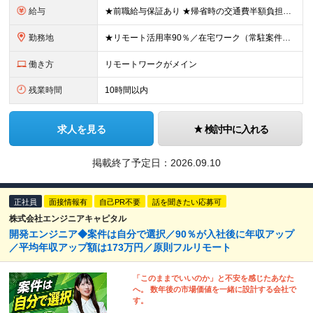
給与
★前職給与保証あり ★帰省時の交通費半額負担や家賃補助あり ★上京支援制度あり（引っ越し費用や初期費用は会社負担） ★資格補助&ジム費用補助もあり ★待機時は自社開発案件にジョイン！ ⇒そのため常に月
勤務地
★リモート活用率90％／在宅ワーク（常駐案件の紹介も可能です） ★東京・神奈川への転居を前提とした地方からの応募も大歓迎です！ 【横浜本社 住所】 神奈川県横浜市中区常盤町二丁目11番地 KY常盤町
働き方
リモートワークがメイン
残業時間
10時間以内
求人を見る
検討中に入れる
掲載終了予定日：
2026.09.10
正社員
面接情報有
自己PR不要
話を聞きたい応募可
株式会社エンジニアキャピタル
開発エンジニア◆案件は自分で選択／90％が入社後に年収アップ
／平均年収アップ額は173万円／原則フルリモート
「このままでいいのか」と不安を感じたあなた
へ。 数年後の市場価値を一緒に設計する会社で
す。