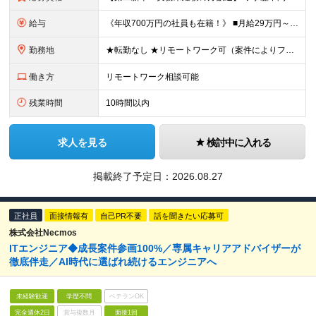
給与
《年収700万円の社員も在籍！》 ■月給29万円～75万円＋業績賞与 ※経験・年齢・スキルを考慮し決定します ※残業代は1分単位で全額支給します ※試用期間（3ヶ月）あり。期間中の雇用形態・その他待
勤務地
★転勤なし ★リモートワーク可（案件によりフルリモートあり） 本社（東京都千代田区神田須田町1－26 芝信神田ビル10F） および東京都、神奈川県、埼玉県、千葉県のクライアント先にて勤務いただきます
働き方
リモートワーク相談可能
残業時間
10時間以内
求人を見る
検討中に入れる
掲載終了予定日：
2026.08.27
正社員
面接情報有
自己PR不要
話を聞きたい応募可
株式会社Necmos
ITエンジニア◆成長案件参画100%／専属キャリアアドバイザーが
徹底伴走／AI時代に選ばれ続けるエンジニアへ
未経験歓迎
学歴不問
ベテランOK
完全週休2日
賞与複数月
面接1回