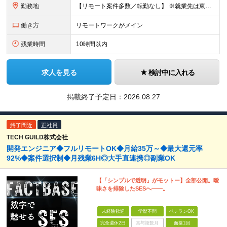
勤務地
【リモート案件多数／転勤なし】 ※就業先は東京、神奈川、埼玉、千葉の各プロジェクト先になります ※現状、リモートワーク8割、フルまたはハイブリッド勤務。 一部社員は、案件スタート時など必要に応じて出勤
働き方
リモートワークがメイン
残業時間
10時間以内
求人を見る
検討中に入れる
掲載終了予定日：
2026.08.27
終了間近
正社員
TECH GUILD株式会社
開発エンジニア◆フルリモートOK◆月給35万～◆最大還元率
92%◆案件選択制◆月残業6H◎大手直連携◎副業OK
【「シンプルで透明」がモットー】全部公開。曖
昧さを排除したSESへ――。
未経験歓迎
学歴不問
ベテランOK
完全週休2日
賞与複数月
面接1回