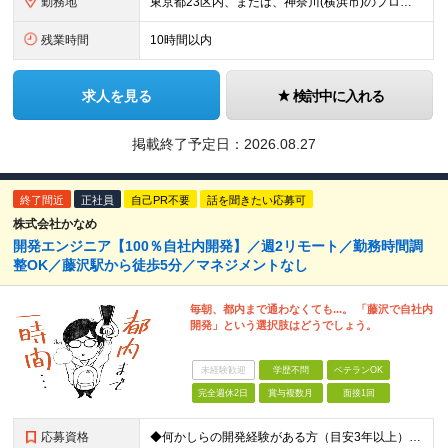
勤務地
東京都23区内、または、神奈川(横浜市)のプロジェクト先での勤務となります。 ※転居を伴う転勤はありません。 ※通勤時間は1時間程度を目安にしています。 ※勤務地は、希望を最大限に考慮します。
残業時間
10時間以内
求人を見る
検討中に入れる
掲載終了予定日：
2026.08.27
終了間近
正社員
自己PR不要
話を聞きたい応募可
株式会社かなめ
開発エンジニア【100％自社内開発】／週2リモート／勤務時間調
整OK／藤沢駅から徒歩5分／マネジメントなし
毎朝、都内まで通わなくても...。 「藤沢で自社内
開発」という選択肢はどうでしょう。
未経験歓迎
学歴不問
ベテランOK
完全週休2日
賞与複数月
面接1回
応募資格
◆何かしらの開発経験がある方（目安3年以上） └一人称で開発を進めた経験があればOK！ 特に言語の縛り等はございません。 ◆学歴不問 ＼こんな方であれば入社後すぐに活躍できます／ ・PHPを活用し