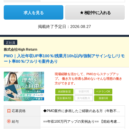
求人を見る
検討中に入れる
掲載終了予定日：
2026.08.27
正社員
株式会社High Return
PMO｜入社年収UP率100％/残業月10h以内/強制アサインなし/リモ
ート率80％/フルリモ案件あり
現場経験を活かして、PMOからステップアッ
プ。 働き方も待遇も諦めないそんな理想の働き
方ができます。
未経験歓迎
学歴不問
ベテランOK
完全週休2日
賞与複数月
面接1回
応募資格
◆PMO案件に参画したご経験のある方（年数不問） ◆高卒以上 ＼こんな方にピッタリな環境です／ ◎年収アップなど、正当な評価を受けたい ◎PMなど上流工程へキャリアアップしたい ◎リモートワークを活
給与
==年収100万円アップの実例あり== 【前給考慮】月給28万円～50万円＋賞与＋決算賞与 ☆別途残業代は全額支給します ※上記金額は、経験、スキル、前職給与を考慮した上で、決定します ※試用期間