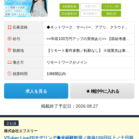
未経験歓迎
学歴不問
ベテランOK
完全週休2日
賞与複数月
面接1回
応募資格
◆ネットワーク、サーバー、アプリ、クラウドなどインフラ全般の知識や何らかの実務経験がある方（年数不問） ◆高卒以上 ＼こんな方にピッタリな環境です／ ◎経験やスキルを正当に評価され、年収アップしたい
給与
==年収100万円アップの実例あり== 【前給考慮】月給28万円～50万円＋賞与＋決算賞与 ☆別途残業代は全額支給します ※上記金額は、経験、スキル、前職給与を考慮した上で、決定します ※試用期間
勤務地
【リモート案件多数／転勤なし】 ※就業先は東京、神奈川、埼玉、千葉の各プロジェクト先になります ※現状、リモートワーク8割、フルまたはハイブリッド勤務。 一部社員は、案件スタート時など必要に応じて出勤
働き方
リモートワークがメイン
残業時間
10時間以内
求人を見る
検討中に入れる
掲載終了予定日：
2026.08.27
正社員
株式会社エフスリー
VTuber Live2Dモデリング◆未経験歓迎／年休120日以上／土日祝