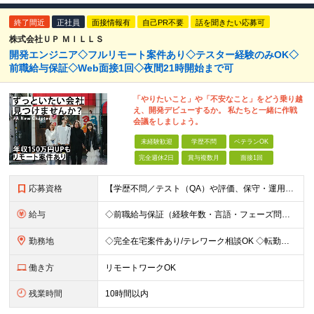
終了間近
正社員
面接情報有
自己PR不要
話を聞きたい応募可
株式会社ＵＰ ＭＩＬＬＳ
開発エンジニア◇フルリモート案件あり◇テスター経験のみOK◇
前職給与保証◇Web面接1回◇夜間21時開始まで可
「やりたいこと」や「不安なこと」をどう乗り越
え、開発デビューするか。 私たちと一緒に作戦
会議をしましょう。
未経験歓迎
学歴不問
ベテランOK
完全週休2日
賞与複数月
面接1回
応募資格
【学歴不問／テスト（QA）や評価、保守・運用のみの経験の方も大歓迎】 ●IT業界での何らかの実務経験をお持ちの方（経験年数・言語・フェーズ不問） ※「これから開発に挑戦したい」という意欲を重視します。
給与
◇前職給与保証（経験年数・言語・フェーズ問わず保証） ◇年収150万円UP実績あり！ 月給30万円以上 ※経験・スキルを考慮の上、決定します。 ※上記月給には固定残業代（35時間分／5万2,500
勤務地
◇完全在宅案件あり/テレワーク相談OK ◇転勤なし 東京都中央区日本橋久松町11-8 REGRARD NINGYOCHO B1F ┗一都三県（東京・神奈川・千葉・埼玉）の案件先へ勤務いただきます。
働き方
リモートワークOK
残業時間
10時間以内