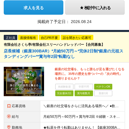
求人を見る
検討中に入れる
掲載終了予定日：
2026.08.24
正社員
面接情報有
自己PR不要
話を聞きたい応募可
有限会社さくら亭/有限会社スリーハンドレッドバー【合同募集】
店長候補（銀座300BAR）*月給50万円～*完休2日制*銀座の元祖ス
タンディングバー**賞与年2回*転勤なし
銀座の社交場を、もっと誰もが足を運びたくなる
場所に。 35年の歴史を持つバーの「次の時代」
を創りませんか？
未経験歓迎
学歴不問
ベテランOK
完全週休2日
賞与複数月
面接1回
応募資格
＼銀座の社交場をさらに活気ある場所へ／ ●飲食業界での店舗運営（店長・副店長等）経験をお持ちの方（業態不問） ●キッチン業務（仕込み等）の経験をお持ちの方 ※売上・経費管理等の数値管理経験がある方を想
給与
月給50万円～60万円＋賞与年2回 ※経験・スキルに応じて給与を決定します ※月給には、固定残業代（月30h分/83,000円以上）を含みます。超過分は別途支給します ※試用期間は6ヶ月。その間は月
勤務地
★転居を伴う転勤はありません！ 【銀座300BAR5丁目店】 東京都中央区銀座5-9-11 ファゼンダビルB1 【銀座300BAR8丁目店】 東京都中央区銀座8-3-12 GINZA須賀ビルB1