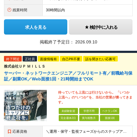
残業時間
30時間以内
求人を見る
検討中に入れる
掲載終了予定日：
2026.09.10
終了間近
正社員
面接情報有
自己PR不要
話を聞きたい応募可
株式会社ＵＰ ＭＩＬＬＳ
サーバー・ネットワークエンジニア／フルリモート有／前職給与保
証／副業OK／Web面接1回・21時開始までOK
待っていても上流には行けないから。 「いつか
上流へ」の“いつか”を、当社の営業が獲ってきま
す。
未経験歓迎
学歴不問
ベテランOK
完全週休2日
賞与複数月
面接1回
応募資格
＼運用・保守・監視フェーズからのステップアップも大歓迎！／ インフラエンジニア（サーバー、ネットワーク、クラウド等）の実務経験をお持ちの方 ★学歴不問 ★第二新卒OK ＜こんな方にピッタリです＞ ・