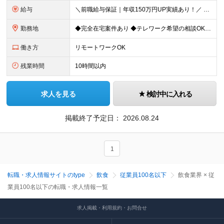
給与
＼前職給与保証｜年収150万円UP実績あり！／ 月給30万円以上 ※経験・スキルを考慮の上、決定します。 ※上記月給には固定残業代（35時間分／5万2,500円～）を含みます ※固定残業代は給与に応
勤務地
◆完全在宅案件あり ◆テレワーク希望の相談OK ◆転勤なし 東京都中央区日本橋久松町11-8 REGRARD NINGYOCHO B1F ┗一都三県（東京・神奈川・千葉・埼玉）の案件先へ勤務いただき
働き方
リモートワークOK
残業時間
10時間以内
求人を見る
検討中に入れる
掲載終了予定日：
2026.08.24
1
転職・求人情報サイトのtype
飲食
従業員100名以下
飲食業界 × 従
業員100名以下の転職・求人情報一覧
求人掲載・利用規約・お問合せ