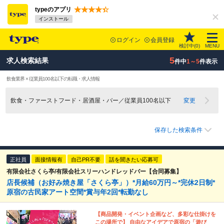
typeのアプリ
インストール
ログイン
会員登録
検討中(
0
)
MENU
5
求人検索結果
件中
1～5
件表示
飲食業界 × 従業員100名以下の転職・求人情報
飲食・ファーストフード・居酒屋・バー／従業員100名以下
変更
保存した検索条件
正社員
面接情報有
自己PR不要
話を聞きたい応募可
有限会社さくら亭/有限会社スリーハンドレッドバー【合同募集】
店長候補（お好み焼き屋「さくら亭」）*月給60万円～*完休2日制*
原宿の古民家アート空間*賞与年2回*転勤なし
【商品開発・イベント企画など、多彩な仕掛けを
この場所で】 自由なアイデアで原宿の「遊び