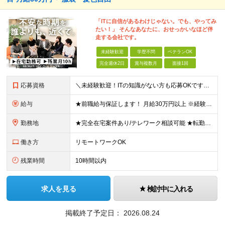
「ITに自信があるわけじゃない。でも、やってみ
たい！」 そんなあなたに、おせっかいなほど伴
走する会社です。
未経験歓迎
学歴不問
ベテランOK
完全週休2日
賞与複数月
面接1回
応募資格
＼未経験歓迎！ITの知識がない方も応募OKです◎／ ※学歴不問・第二新卒OK ＜こんな方にぴったりです＞ ・自分らしく働ける環境がいい方 ・気軽に相談できる相手が欲しい方 ・ワークライフバランスを大
給与
★前職給与保証します！ 月給30万円以上 ※経験・スキルを考慮の上、決定します。 ※上記月給には固定残業代（35時間分／5万2,500円～）を含みます ※固定残業代は給与に応じて変動します ※残業
勤務地
★完全在宅案件あり/テレワーク相談可能 ★転勤なし 東京都中央区日本橋久松町11-8 REGRARD NINGYOCHO B1F ┗一都三県（東京・神奈川・千葉・埼玉）の案件先へ勤務いただきます。
働き方
リモートワークOK
残業時間
10時間以内
求人を見る
検討中に入れる
掲載終了予定日：
2026.08.24