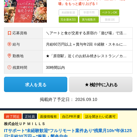
場」をもっと盛り上げる！
未経験歓迎
学歴不問
ベテランOK
完全週休2日
賞与複数月
面接1回
応募資格
＼アートと食が交差する原宿の「遊び場」で活躍する／ ●飲食業界での店舗運営（店長・副店長等）経験をお持ちの方（業態不問） ●キッチン業務（仕込み等）の経験をお持ちの方 ※売上・経費管理等の数値管理経験
給与
月給60万円以上＋賞与年2回 ※経験・スキルに応じて給与を決定します ※店長＝管理監督者となり残業代の支給はありません ※上記金額には職能給、期待給、役職手当が含まれます ※試用期間は3～6ヶ月。そ
勤務地
★「原宿駅」近くのお好み焼きレストラン／カフェバー勤務 住所／東京都渋谷区神宮前 3-20-1 ※転居を伴う転勤はありません （変更の範囲）上記勤務地を除く当社関連勤務地 ※本求人は［有限会社さく
残業時間
30時間以内
求人を見る
検討中に入れる
掲載終了予定日：
2026.09.10
終了間近
正社員
面接情報有
自己PR不要
話を聞きたい応募可
株式会社ＵＰ ＭＩＬＬＳ
ITサポート*未経験歓迎*フルリモート案件あり*残業月10h*年休125
日*月給30万円～*服装・髪色自由