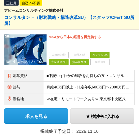
正社員
自己PR不要
アビームコンサルティング株式会社
コンサルタント（財務戦略・構造改革SU）【スタッフ/CF&T-SU所
属】
M&Aから日本の経営を再定義する
未経験歓迎
学歴不問
ベテランOK
完全週休2日
賞与複数月
面接1回
応募資格
■下記いずれかの経験をお持ちの方 ・コンサルティングファーム出身者: 戦略系、Big4などでのM&A関連（Strategy/Transaction/PMI/カーブアウト）または企業変革プロジェクト経験
給与
月給40万円以上（想定年収600万円〜2000万円） ※経験・能力を考慮の上、当社規定により決定します。 ※賞与年2回支給 ※試用期間：原則6ヶ月（試用期間中の労働条件は本採用時と同様） ※残業代は全
勤務地
≪在宅・リモートワークあり≫ 東京都中央区八重洲二丁目2番1号 東京ミッドタウン八重洲 八重洲セントラルタワー15階 ※プロジェクトによりその他全国、海外あり ※在宅勤務制度、リモートワーク制度あり
求人を見る
検討中に入れる
掲載終了予定日：
2026.11.16