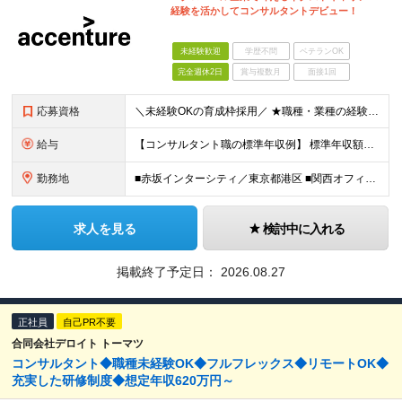
経験を活かしてコンサルタントデビュー！
未経験歓迎
学歴不問
ベテランOK
完全週休2日
賞与複数月
面接1回
応募資格
＼未経験OKの育成枠採用／ ★職種・業種の経験は不問です！ ■大卒以上 ■35歳未満の方（長期キャリア形成のための例外事由 3号のイ） 第二新卒をはじめ、子育てなどのブランクを経て再度キャリアを築き
給与
【コンサルタント職の標準年収例】 標準年収額：6,630,000円（個人/法人業績賞与および各種手当を含んだ場合の理論値） 年額基本給：4,800,000円、月額基本給：400,000円（年額基本給1
勤務地
■赤坂インターシティ／東京都港区 ■関西オフィス／大阪府大阪市北区 ■アクセンチュア・イノベーションセンター北海道／北海道札幌市 ■アクセンチュア・アドバンスト・テクノロジーセンター仙台／宮城県仙台市
求人を見る
検討中に入れる
掲載終了予定日：
2026.08.27
正社員
自己PR不要
合同会社デロイト トーマツ
コンサルタント◆職種未経験OK◆フルフレックス◆リモートOK◆
充実した研修制度◆想定年収620万円～