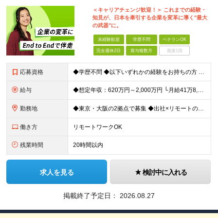
＜キャリアチェンジ歓迎！＞ これまでの経験・
知見が、日本を牽引する企業を変革に導く"最大
の武器"に。
未経験歓迎
学歴不問
ベテランOK
完全週休2日
賞与複数月
面接1回
応募資格
◆学歴不問 ◆以下いずれかの経験をお持ちの方 ・コンサルティングファームでの実務経験 ・SEとしての実務経験（要件定義などの上流工程を想定） ・事業会社でのプロジェクトの推進経験 └経営企画、事業企画
給与
◆想定年収：620万円～2,000万円 └月給41万8,000円〜160万8,400円＋賞与 ※月給には、固定残業代（12万1,700円〜24万2,700円／1ヶ月あたり50時間分）を含みます 固
勤務地
◆東京・大阪の2拠点で募集 ◆出社×リモートのハイブリッドワークOK 【東京｜二重橋オフィス】 東京都千代田区丸の内3-2-3 丸の内二重橋ビルディング 【大阪オフィス】 大阪府大阪市中央区今橋4
働き方
リモートワークOK
残業時間
20時間以内
求人を見る
検討中に入れる
掲載終了予定日：
2026.08.27