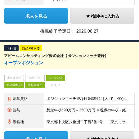
求人を見る
検討中に入れる
掲載終了予定日：
2026.08.27
正社員
自己PR不要
アビームコンサルティング株式会社【ポジションマッチ登録】
オープンポジション
未経験歓迎
学歴不問
ベテランOK
完全週休2日
賞与複数月
面接1回
応募資格
ポジションマッチ登録対象職種において、何かしらの知識・経験を有する方
給与
想定年収690万円～2500万円 ※現職の年収・経験をもとに決定します ※試用期間6ヶ月/給与・待遇に差異はありません ※残業代は全額支給になります
勤務地
東京都中央区八重洲二丁目2番1号 東京ミッドタウン八重洲 八重洲セントラルタワー 15階 ★上記は、10月以降の新住所となります ※プロジェクトにより長期出張あり。 また、プロジェクトにより関与