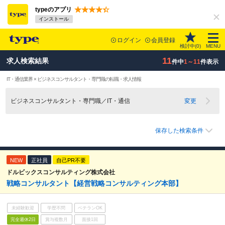
typeのアプリ
インストール
ログイン
会員登録
検討中(
0
)
MENU
11
求人検索結果
件中
1～11
件表示
IT・通信業界 × ビジネスコンサルタント・専門職の転職・求人情報
ビジネスコンサルタント・専門職／IT・通信
変更
保存した検索条件
NEW
正社員
自己PR不要
ドルビックスコンサルティング株式会社
戦略コンサルタント【経営戦略コンサルティング本部】
未経験歓迎
学歴不問
ベテランOK
完全週休2日
賞与複数月
面接1回