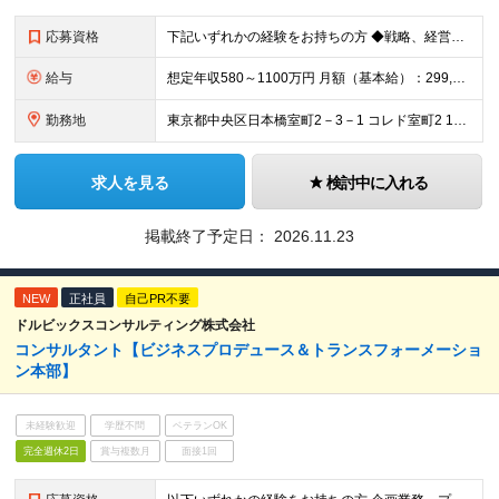
応募資格
下記いずれかの経験をお持ちの方 ◆戦略、経営管理、人事、IT、M&A、いずれかの領域での実務経験 または製造業（自動車・機械 等）での開発／設計／生産技術／生産管理などの経験 ◆コンサルティングファ
給与
想定年収580～1100万円 月額（基本給）：299,080円～ 固定残業手当/月：115,220円～（固定残業時間45時間0分/月） 超過した時間外労働の残業手当は追加支給 賞与年2回（6月、1
勤務地
東京都中央区日本橋室町2－3－1 コレド室町2 10階 ・事業所は本社（東京）のみですので、転勤はございません。 担当する案件により、出張をしていただくことはございます。 (変更の範囲)上記を除
求人を見る
検討中に入れる
掲載終了予定日：
2026.11.23
NEW
正社員
自己PR不要
ドルビックスコンサルティング株式会社
コンサルタント【ビジネスプロデュース＆トランスフォーメーショ
ン本部】
未経験歓迎
学歴不問
ベテランOK
完全週休2日
賞与複数月
面接1回