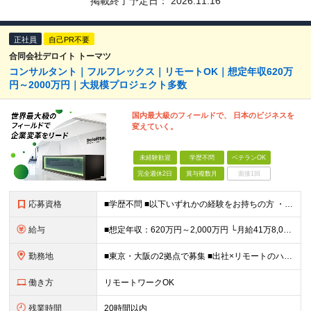
掲載終了予定日：
2026.11.16
正社員
自己PR不要
合同会社デロイト トーマツ
コンサルタント｜フルフレックス｜リモートOK｜想定年収620万
円～2000万円｜大規模プロジェクト多数
国内最大級のフィールドで、 日本のビジネスを
変えていく。
未経験歓迎
学歴不問
ベテランOK
完全週休2日
賞与複数月
面接1回
応募資格
■学歴不問 ■以下いずれかの経験をお持ちの方 ・コンサルティングファームでの実務経験 ・SEとしての実務経験（要件定義などの上流工程を想定） ・事業会社でのプロジェクトの推進経験 └経営企画、事業企画
給与
■想定年収：620万円～2,000万円 └月給41万8,000円〜160万8,400円＋賞与 ※月給には、固定残業代（12万1,700円〜24万2,700円／1ヶ月あたり50時間分）を含みます 固
勤務地
■東京・大阪の2拠点で募集 ■出社×リモートのハイブリッドワークOK 【東京｜二重橋オフィス】 東京都千代田区丸の内3-2-3 丸の内二重橋ビルディング 【大阪オフィス】 大阪府大阪市中央区今橋4
働き方
リモートワークOK
残業時間
20時間以内