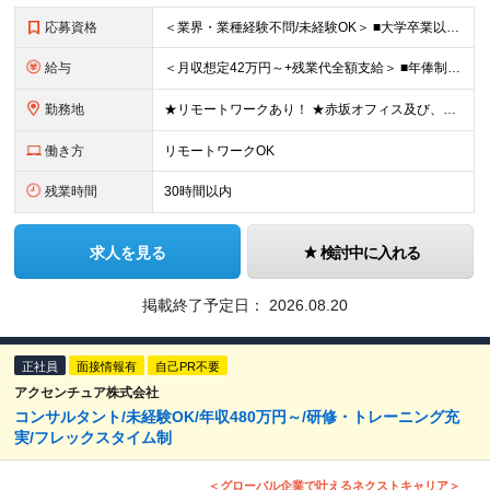
応募資格
＜業界・業種経験不問/未経験OK＞ ■大学卒業以上 ＜経験者枠での採用も行っています！＞ ■学歴不問 ■コンサルタントとしての経験をお持ちの方 →IT業界や製造業での経験があれば歓迎します ＜求め
給与
＜月収想定42万円～+残業代全額支給＞ ■年俸制(12分割)： 504万円～900万円 ※経験・スキルを考慮し決定します ※残業代は別途支給します ※試用期間6カ月あり（給与・待遇・雇用形態に差異はあ
勤務地
★リモートワークあり！ ★赤坂オフィス及び、東京都内の各プロジェクト先にて勤務していただきます ■赤坂オフィス 東京都港区元赤坂1丁目3-13 赤坂センタービルディング15階 ※転居を伴う転勤なし
働き方
リモートワークOK
残業時間
30時間以内
求人を見る
検討中に入れる
掲載終了予定日：
2026.08.20
正社員
面接情報有
自己PR不要
アクセンチュア株式会社
コンサルタント/未経験OK/年収480万円～/研修・トレーニング充
実/フレックスタイム制
＜グローバル企業で叶えるネクストキャリア＞