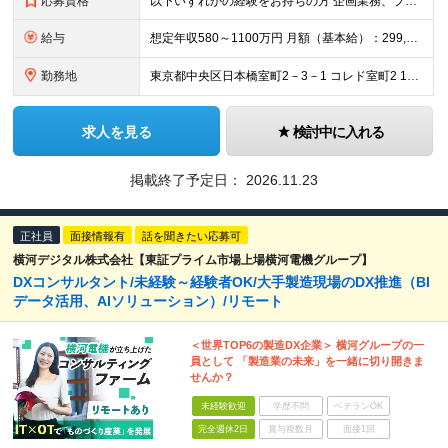
応募資格
以下いずれかの経験をお持ちの方 企画業務、プロジェクト推進、プロジェクト型業務の経験 コンサルティングファームでの実務経験 ◆専門領域の実務経験 金融（保険・銀行・証券）における主要業務・システム経
給与
想定年収580～1100万円 月額（基本給）：299,080円～ 固定残業手当/月：115,220円～（固定残業時間45時間0分/月） 超過した時間外労働の残業手当は追加支給 賞与年2回（6月、1
勤務地
東京都中央区日本橋室町2－3－1 コレド室町2 10階 ・事業所は本社（東京）のみですので、転勤はございません。 担当する案件により、出張をしていただくことはございます。 (変更の範囲)上記を除
求人を見る
検討中に入れる
掲載終了予定日：
2026.11.23
正社員
面接情報有
話を聞きたい応募可
横河デジタル株式会社【東証プライム市場上場横河電機グループ】
DXコンサルタント/未経験～経験者OK/大手製造現場のDX推進（BI
データ活用、AIソリューション）/リモート
＜世界TOP6の製造DX企業＞ 横河グループの一
員として 「製造業の未来」を一緒に切り開きま
せんか？
未経験歓迎
学歴不問
ベテランOK
完全週休2日
賞与複数月
面接1回