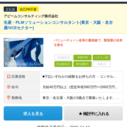
正社員
自己PR不要
アビームコンサルティング株式会社
生産・PLMソリューションコンサルタント(東京・大阪・名古
屋/VCEセクター)
バリューチェーン改革の最前線で、製造業の未来
を創る
未経験歓迎
学歴不問
ベテランOK
完全週休2日
賞与複数月
面接1回
応募資格
■下記いずれかの経験をお持ちの方 ・コンサルティング業界における、生産/PLM関連の業務コンサルティングもしくはITコンサルティング経験 ・IT業界における、生産・PLM関連システムの業務要件定義、業
給与
月給40万円以上（想定年収580万円〜2000万円） ※経験・能力を考慮の上、当社規定により決定します。 ※賞与年2回支給 ※試用期間：原則6ヶ月（試用期間中の労働条件は本採用時と同様） ※残業代は全
勤務地
東京・名古屋・大阪の3拠点で募集いたします。 ‐東京：東京都中央区八重洲二丁目2番1号 東京ミッドタウン八重洲 八重洲セントラルタワー15階 ‐大阪：大阪府大阪市北区大深町4-20 グランフロント大
求人を見る
検討中に入れる