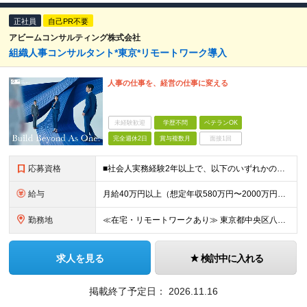
正社員
自己PR不要
アビームコンサルティング株式会社
組織人事コンサルタント*東京*リモートワーク導入
人事の仕事を、経営の仕事に変える
未経験歓迎
学歴不問
ベテランOK
完全週休2日
賞与複数月
面接1回
応募資格
■社会人実務経験2年以上で、以下のいずれかの経験を満たす方 ・コンサルティングファーム/シンクタンクにおいて、人事領域でのITまたは業務コンサルティング経験 ・SIerとして人事領域の経験 ・人事領域
給与
月給40万円以上（想定年収580万円〜2000万円） ※経験・能力を考慮の上、当社規定により決定します。 ※賞与年2回支給 ※試用期間：原則6ヶ月（試用期間中の労働条件は本採用時と同様） ※残業代は全
勤務地
≪在宅・リモートワークあり≫ 東京都中央区八重洲二丁目2番1号 東京ミッドタウン八重洲 八重洲セントラルタワー15階 ※プロジェクトによりその他全国、海外あり ※在宅勤務制度、リモートワーク制度あり
求人を見る
検討中に入れる
掲載終了予定日：
2026.11.16