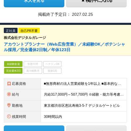
求人を見る
検討中に入れる
掲載終了予定日：
2027.02.25
正社員
自己PR不要
株式会社デジタルガレージ
アカウントプランナー（Web広告営業）／未経験OK／ポテンシャ
ル採用／完全週休2日制／年休123日
未経験歓迎
学歴不問
ベテランOK
完全週休2日
賞与複数月
面接1回
応募資格
■無形商材の法人営業経験を1年以上 ■基本的な課題解決能力、論理的思考力をお持ちの方 ■協調性があり、チームとして結果にコミットできる方 ■Web広告業界でスキルアップしたい方
給与
月給317,000円～507,700円 ※経験・能力等考慮の上、規定により優遇 ※固定残業代（30時間相当の残業手当及び深夜勤務手当として69,750円～87,120円）を月給に含んで支給 ※超過分
勤務地
東京都渋谷区恵比寿南3-5-7 デジタルゲートビル
残業時間
30時間以内