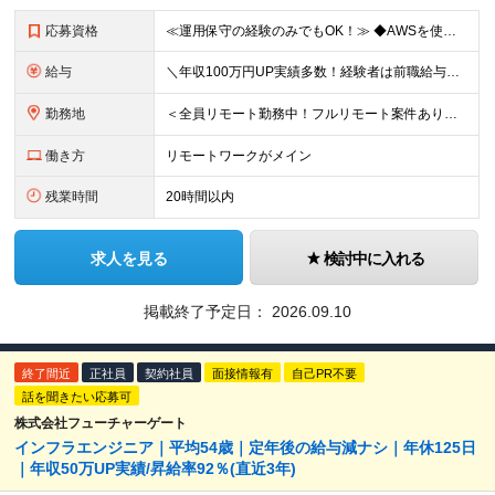
応募資格
≪運用保守の経験のみでもOK！≫ ◆AWSを使用したことがある方 ◆学歴不問 【こんな方をお待ちしています！】 ■常に新しい仕組みやテクノロジーを模索したい方 ■AWSを使い倒してスキルアップしたい
給与
＼年収100万円UP実績多数！経験者は前職給与保証／ ★想定年収400～800万円 ※ご経験・スキル・資格を考慮して決定します 月給29.1万円～＋テレワーク手当2万円＋賞与年2回 ※上記金額には固
勤務地
＜全員リモート勤務中！フルリモート案件あり＞ 本社：東京都中央区銀座2-14-4 銀座スクエア8F ★リモートができるため、地方在住者も3割ほどいます！ ★フルリモートの場合でも、必要に応じて月
働き方
リモートワークがメイン
残業時間
20時間以内
求人を見る
検討中に入れる
掲載終了予定日：
2026.09.10
終了間近
正社員
契約社員
面接情報有
自己PR不要
話を聞きたい応募可
株式会社フューチャーゲート
インフラエンジニア｜平均54歳｜定年後の給与減ナシ｜年休125日
｜年収50万UP実績/昇給率92％(直近3年)