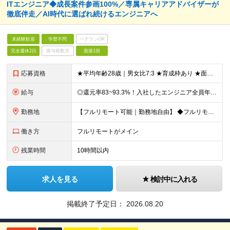
ITエンジニア◆成長案件参画100%／専属キャリアアドバイザーが
徹底伴走／AI時代に選ばれ続けるエンジニアへ
未経験歓迎
学歴不問
ベテランOK
完全週休2日
賞与複数月
面接1回
応募資格
★平均年齢28歳｜男女比7:3 ★育成枠あり ★面接1回スピード選考 ★20代～30代活躍中 ★学歴不問 ＼日常的にAIを活用している方は大歓迎！／ ◎経験者 何らかの開発・設計構築の経験をお持ち
給与
◎還元率83~93.3%！入社したエンジニア全員年収UP（平均160万円UP/平均月給45万円） ◎上昇還元率制・単価連動型⇒会社利益は最大10万円！残り全てを還元 ◎平均月単価は67万円 月給40
勤務地
【フルリモート可能｜勤務地自由】 ◆フルリモート多数！全国どこでも、好きな場所で働ける ◆UIターン歓迎！転勤なし ◆リモートワーク／出社も自由に選べる 【本社】 〒155-0032 東京都世田谷区
働き方
フルリモートがメイン
残業時間
10時間以内
求人を見る
検討中に入れる
掲載終了予定日：
2026.08.20