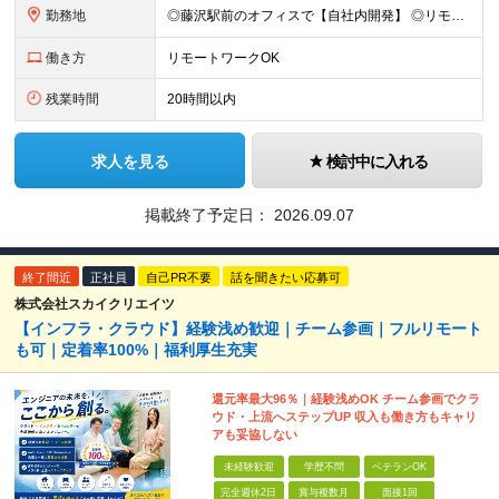
勤務地
◎藤沢駅前のオフィスで【自社内開発】 ◎リモートワークOK ◎茅ヶ崎、鎌倉、逗子、平塚、辻堂などから電車で通いやすい 神奈川県藤沢市藤沢89-1 メイキビル4F ＼都内や横浜・川崎市に住むより、家
働き方
リモートワークOK
残業時間
20時間以内
求人を見る
検討中に入れる
掲載終了予定日：
2026.09.07
終了間近
正社員
自己PR不要
話を聞きたい応募可
株式会社スカイクリエイツ
【インフラ・クラウド】経験浅め歓迎｜チーム参画｜フルリモート
も可｜定着率100%｜福利厚生充実
還元率最大96％｜経験浅めOK チーム参画でクラ
ウド・上流へステップUP 収入も働き方もキャリ
アも妥協しない
未経験歓迎
学歴不問
ベテランOK
完全週休2日
賞与複数月
面接1回