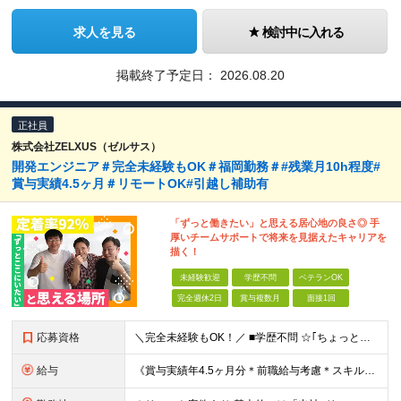
求人を見る
検討中に入れる
掲載終了予定日：
2026.08.20
正社員
株式会社ZELXUS（ゼルサス）
開発エンジニア＃完全未経験もOK＃福岡勤務＃#残業月10h程度#
賞与実績4.5ヶ月＃リモートOK#引越し補助有
「ずっと働きたい」と思える居心地の良さ◎ 手
厚いチームサポートで将来を見据えたキャリアを
描く！
未経験歓迎
学歴不問
ベテランOK
完全週休2日
賞与複数月
面接1回
応募資格
＼完全未経験もOK！／ ■学歴不問 ☆｢ちょっと話を聞いてみたい｣という方へ！ カジュアル面談も実施しておりますので、 お気軽にご相談くださいね♪ 【こんな方にオススメ！】 ★福岡で働きたい方 ★
給与
《賞与実績年4.5ヶ月分＊前職給与考慮＊スキルに応じて月給40万円も可＊引越し代や入社前準備金補助》 月給24万5000円～40万円＋賞与年2回＋各種手当 ※給与は経験、スキルを考慮した上で決定します