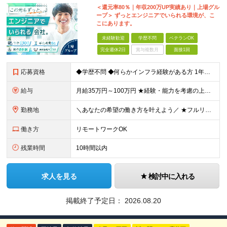
＜還元率80％｜年収200万UP実績あり｜上場グル
ープ＞ ずっとエンジニアでいられる環境が、こ
こにあります。
未経験歓迎
学歴不問
ベテランOK
完全週休2日
賞与複数月
面接1回
応募資格
◆学歴不問 ◆何らかインフラ経験がある方 1年未満のご経験でも歓迎！ ◆経験年数・担当フェーズ・言語不問 ＼こんな方もぜひご応募ください！／ ・IT業界で何らかの実務経験をお持ちの方 ・第二新卒の方
給与
月給35万円～100万円 ★経験・能力を考慮の上、決定 ★前職給与を100％保証 ★案件内容の開示・明確な評価制度 ※上記金額には30時間分・6万6500円以上の固定残業代が含まれています ※超過
勤務地
＼あなたの希望の働き方を叶えよう／ ★フルリモート・リモートワークOK ★希望を考慮します ★転居を伴う転勤は無し 本社：東京都豊島区高田2丁目17-22 目白中野ビル 5階 大阪：大阪府大阪市西区
働き方
リモートワークOK
残業時間
10時間以内
求人を見る
検討中に入れる
掲載終了予定日：
2026.08.20