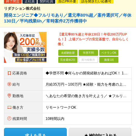
終了間近
正社員
契約社員
自己PR不要
話を聞きたい応募可
リダクション株式会社
開発エンジニア◆フルリモあり／還元率80%超／案件選択可／年休
130日／平均残業6h／常時案件2万件獲得中
【還元率80％超と年休130日！年収200万円UP
も！】 上場グループの安定基盤で、自分らしく
働く
未経験歓迎
学歴不問
ベテランOK
完全週休2日
賞与複数月
面接1回
応募資格
◆学歴不問 ◆何らかの開発経験があればOK！ 1年未満のご経験でも歓迎！ ◆経験年数・担当フェーズ・言語不問 ＼こんな方もぜひご応募ください！／ ・IT業界で何らかの実務経験をお持ちの方 ・第二新卒
給与
月給35万円～100万円 ★経験・能力を考慮の上、決定 ★前職給与を100％保証 ★案件内容の開示・明確な評価制度 ※上記金額には30時間分・6万6500円以上の固定残業代が含まれています ※超過
勤務地
＼あなたの希望の働き方を叶えよう／ ★フルリモート・リモートワークOK ★希望を考慮します ★転居を伴う転勤は無し 本社：東京都豊島区高田2丁目17-22 目白中野ビル 5階 大阪：大阪府大阪市西区
働き方
リモートワークOK
残業時間
10時間以内
求人を見る
検討中に入れる