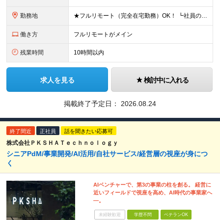
勤務地
★フルリモート（完全在宅勤務）OK！ ┗社員の半分がフルリモートです！ 東京本社／東京都町田市中町1丁目12-16 アイケーブリックス202 (変更の範囲)上記を除く当社関連勤務地
働き方
フルリモートがメイン
残業時間
10時間以内
求人を見る
検討中に入れる
掲載終了予定日：
2026.08.24
終了間近
正社員
話を聞きたい応募可
株式会社ＰＫＳＨＡＴｅｃｈｎｏｌｏｇｙ
シニアPdM/事業開発/AI活用/自社サービス/経営層の視座が身につ
く
AIベンチャーで、第3の事業の柱を創る。 経営に
近いフィールドで視座を高め、AI時代の事業家へ
―。
未経験歓迎
学歴不問
ベテランOK