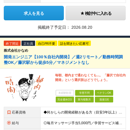
求人を見る
検討中に入れる
掲載終了予定日：
2026.08.20
終了間近
正社員
自己PR不要
話を聞きたい応募可
株式会社かなめ
開発エンジニア【100％自社内開発】／週2リモート／勤務時間調
整OK／藤沢駅から徒歩5分／マネジメントなし
毎朝、都内まで通わなくても...。 「藤沢で自社内
開発」という選択肢はどうでしょう。
未経験歓迎
学歴不問
ベテランOK
完全週休2日
賞与複数月
面接1回
応募資格
◆何かしらの開発経験がある方（目安3年以上） └一人称で開発を進めた経験があればOK！ 特に言語の縛り等はございません。 ◆学歴不問 ＼こんな方であれば入社後すぐに活躍できます／ ・PHPを活用し
給与
◎毎月マッサージ手当5,000円／学習サービス補助制度あり ■年俸420万円～518万円 （14分割／毎月の給与に加えて、賞与として年2回支給します） ┗月給換算：30万円～37万円 ＼あなたの