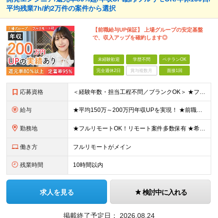
平均残業7h/約2万件の案件から選択
【前職給与UP保証】 上場グループの安定基盤
で、収入アップを確約します◎
未経験歓迎
学歴不問
ベテランOK
完全週休2日
賞与複数月
面接1回
応募資格
＜経験年数・担当工程不問／ブランクOK＞ ★フルリモートや柔軟な働き方を活用する社員も多数 ★20代～50代まで幅広く活躍中 ★子育てと両立しながら働く社員も在籍 ★第二新卒・ブランクあり・正社員デビ
給与
★平均150万～200万円年収UPを実現！ ★前職給与を100％保証！ ★案件内容の開示・明確な評価体制あり ⇒クライアント評価で即昇給を実現したケースも◎ ★年12回（毎月昇給チャンスあり） ■月
勤務地
★フルリモートOK！リモート案件多数保有 ★希望の勤務地に配属します ★転居を伴う転勤はありません お客様先での勤務となります。 ■東京本社／東京都渋谷区代官山町8-7 DAIWA代官山ビル ■大
働き方
フルリモートがメイン
残業時間
10時間以内
求人を見る
検討中に入れる
掲載終了予定日：
2026.08.24