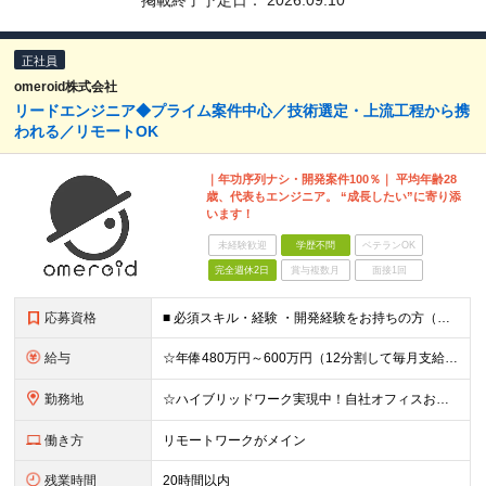
掲載終了予定日：
2026.09.10
正社員
omeroid株式会社
リードエンジニア◆プライム案件中心／技術選定・上流工程から携
われる／リモートOK
｜年功序列ナシ・開発案件100％｜ 平均年齢28
歳、代表もエンジニア。 “成長したい”に寄り添
います！
未経験歓迎
学歴不問
ベテランOK
完全週休2日
賞与複数月
面接1回
応募資格
■ 必須スキル・経験 ・開発経験をお持ちの方（目安：3年以上） ・要件定義・基本設計など上流工程の実務経験 ・GitHubを利用したチーム開発経験 ※学歴・業界経験は問いません。 ■ こんな方にピ
給与
☆年俸480万円～600万円（12分割して毎月支給、月額40万円～50万円） ◆昇給あり ※試用期間6ヶ月（期間中の給与、待遇、雇用形態等の差異はありません） ※前職の経験やスキルを考慮の上で決定い
勤務地
☆ハイブリッドワーク実現中！自社オフィスおよびリモート勤務がメインとなります ＜本社＞東京都中央区八丁堀3-1-7 永井ビル2階 ＜和歌山オフィス＞和歌山県和歌山市湊紺屋町1-20 キノワ201 ※
働き方
リモートワークがメイン
残業時間
20時間以内