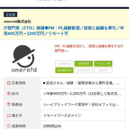
正社員
omeroid株式会社
IT部門長（CTO）候補◆PM・PL経験歓迎／技術と組織を牽引／年
収600万円～1200万円／リモート可
PM・PL経験を活かし、技術と組織を牽引するIT
部門長へ。
未経験歓迎
学歴不問
ベテランOK
完全週休2日
賞与複数月
面接1回
応募資格
■ 必須スキル・経験 ・顧客折衝から要件定義、設計、品質管理、開発まで一貫して携わった経験 ・システムアーキテクチャを設計・構築できる知識・経験 ・プロジェクトリーダーまたはPMとしてチームやプロジェ
給与
☆年俸600万円～1,200万円（12分割して毎月支給／月額50万円～100万円） ◆昇給あり ◆試用期間6ヶ月（期間中の給与、待遇、雇用形態等の差異はありません） ※前職の経験やスキルを考慮の上で
勤務地
☆ハイブリッドワーク実現中！自社オフィスおよびリモート勤務がメインとなります ＜本社＞東京都中央区八丁堀3-1-7 永井ビル2階 ＜和歌山オフィス＞和歌山県和歌山市湊紺屋町1-20 キノワ201 ※
働き方
リモートワークがメイン
残業時間
20時間以内