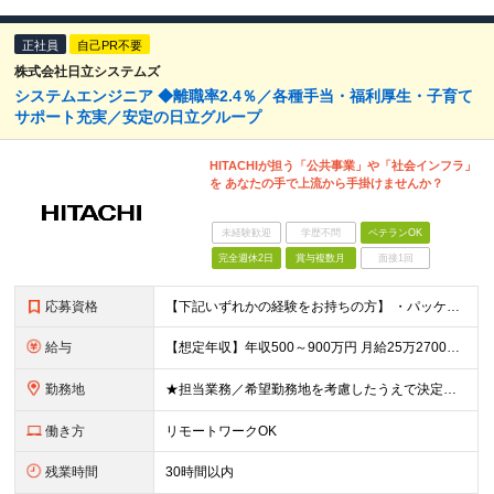
正社員
自己PR不要
株式会社日立システムズ
システムエンジニア ◆離職率2.4％／各種手当・福利厚生・子育て
サポート充実／安定の日立グループ
HITACHIが担う「公共事業」や「社会インフラ」
を あなたの手で上流から手掛けませんか？
未経験歓迎
学歴不問
ベテランOK
完全週休2日
賞与複数月
面接1回
応募資格
【下記いずれかの経験をお持ちの方】 ・パッケージ製品の開発経験 ・自治体向けシステムの開発経験／介護保険や後期高齢に関わる業務経験 ・上流工程（要件定義）の経験／プロジェクト管理（作業管理）の経験 ・
給与
【想定年収】年収500～900万円 月給25万2700円～41万8000円 ※給与額は年齢・経験・能力を考慮のうえ、当社規定により優遇します。 ※試用期間は3ヶ月。その間の給与・待遇に差異はありませ
勤務地
★担当業務／希望勤務地を考慮したうえで決定します ★リモートワーク中心の業務もあります ≪勤務地詳細≫ ■本社：東京都品川区大崎1-2-1大崎フロントタワー ■本社第二別館：東京都品川区大崎1-11
働き方
リモートワークOK
残業時間
30時間以内