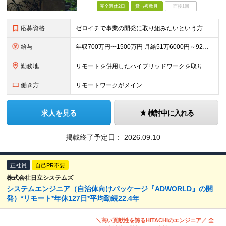
完全週休2日
賞与複数月
面接1回
応募資格
ゼロイチで事業の開発に取り組みたいという方は大歓迎です！ ★プロダクトマネジメント、もしくはそれに準ずる経験3年以上 ★プロダクトの開発ロードマップの策定や開発プロセスのマネジメントができる方 ※
給与
年収700万円〜1500万円 月給51万6000円～92万6000円 ※経験・能力・前給を考慮の上、当社規定により決定します。 ※試用期間3ヵ月あり。期間中の給与・待遇の差異はありません。 ※裁量
勤務地
リモートを併用したハイブリッドワークを取り入れています。 東京都文京区本郷 2-35-10 本郷瀬川ビル 4F (変更の範囲)上記を除く当社関連勤務地
働き方
リモートワークがメイン
求人を見る
検討中に入れる
掲載終了予定日：
2026.09.10
正社員
自己PR不要
株式会社日立システムズ
システムエンジニア（自治体向けパッケージ『ADWORLD』の開
発）*リモート*年休127日*平均勤続22.4年
＼高い貢献性を誇るHITACHIのエンジニア／ 全