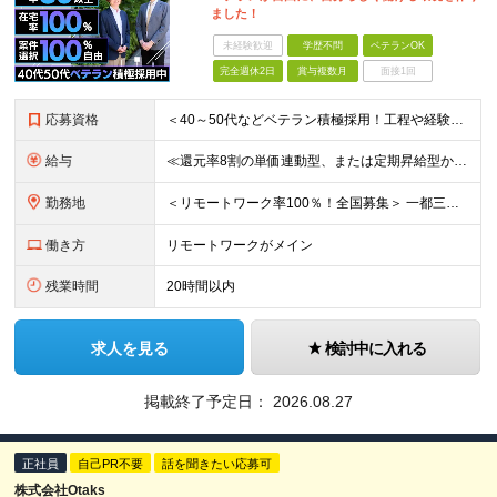
ました！
未経験歓迎
学歴不問
ベテランOK
完全週休2日
賞与複数月
面接1回
応募資格
＜40～50代などベテラン積極採用！工程や経験年数不問＞ □インフラの設計構築や、運用保守の実務経験をお持ちの方(経験年数、マネジメント経験などは一切問いません) □学歴不問 □転職回数不問
給与
≪還元率8割の単価連動型、または定期昇給型から選べます！≫ ■単価連動型 月給40万円以上＋一時金＋各種手当 ★参画する案件の単価に応じて月給額を決定します(還元率8割) ★昇給随時(案件単価が上が
勤務地
＜リモートワーク率100％！全国募集＞ 一都三県・名古屋・大阪を中心とした、全国の各プロジェクト先へ配属 ★あなたの希望を考慮して決定します ★在宅勤務×出勤のハイブリッドワーク！フルリモートワーク
働き方
リモートワークがメイン
残業時間
20時間以内
求人を見る
検討中に入れる
掲載終了予定日：
2026.08.27
正社員
自己PR不要
話を聞きたい応募可
株式会社Otaks