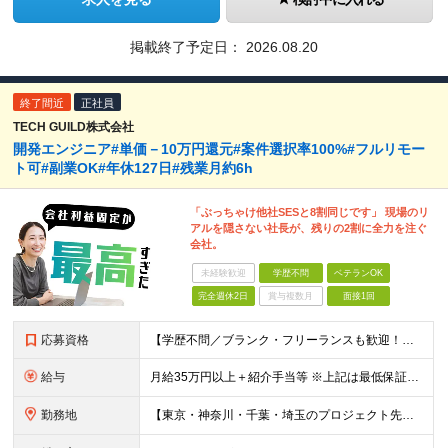
掲載終了予定日：
2026.08.20
終了間近
正社員
TECH GUILD株式会社
開発エンジニア#単価－10万円還元#案件選択率100%#フルリモー
ト可#副業OK#年休127日#残業月約6h
「ぶっちゃけ他社SESと8割同じです」 現場のリ
アルを隠さない社長が、残りの2割に全力を注ぐ
会社。
未経験歓迎
学歴不問
ベテランOK
完全週休2日
賞与複数月
面接1回
応募資格
【学歴不問／ブランク・フリーランスも歓迎！】 ●何かしらの言語での開発経験がある方（担当フェーズ・経験年数不問！） ※外国籍の方は日本語能力試験N1必須 ★こんな方にピッタリです！ ・還元率や評価制
給与
月給35万円以上＋紹介手当等 ※上記は最低保証額。前職給与を保証します ※固定残業代（40時間分／5万8594円以上）含む。超過分は別途全額支給 ※案件単価から「10万円（会社利益）」を引いた額が還元
勤務地
【東京・神奈川・千葉・埼玉のプロジェクト先】 ※転居を伴う転勤なし。ご希望や居住地を考慮して決定します。 ※リモートワーク導入案件多数（フルリモートもあり）。 ＜本社＞ 東京都品川区東五反田5-22