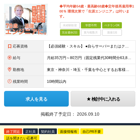
◆平均年齢54歳・最高齢68歳◆定年後再雇用率1
00％ 環境次第で「生涯エンジニア」は叶いま
す。
未経験歓迎
学歴不問
ベテランOK
完全週休2日
賞与複数月
面接1回
応募資格
【必須経験・スキル】 ●自らサーバーまたはクラウド環境の設計・構築・設定を行った実務経験（目安：3年以上） ●AWS、Azure、VMware、GCPのいずれかを用いた構築経験 ●上記クラウド環境にお
給与
月給35万円～80万円（固定残業代30時間分63,869円～を含む）+賞与年1回 ※30時間を超える分は別途支給します ●これまでのご経験・スキル・前職給与をできる限り考慮します ●待機期間も給与を
勤務地
東京・神奈川・埼玉・千葉を中心とするお客様先での勤務 ★引っ越しを伴う転勤はありません ■プロジェクト先例 品川、新宿、渋谷、秋葉原、大手町、有楽町、新橋、浜松町、幕張、大宮、横浜、川崎など ■
残業時間
10時間以内
求人を見る
検討中に入れる
掲載終了予定日：
2026.09.10
終了間近
正社員
契約社員
面接情報有
自己PR不要
話を聞きたい応募可