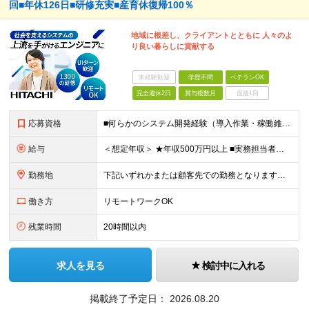
回■年休126日■研修充実■産育休復帰100％
地域に根差し、クライアントとともに 人々のよ
り良い暮らしに貢献する
未経験歓迎
学歴不問
ベテランOK
完全週休2日
賞与複数月
面接1回
応募資格
■何らかのシステム開発経験（導入作業・稼働維持作業）をお持ちの方 ■学歴不問
給与
＜想定年収＞ ★年収500万円以上 ■実務担当者クラス：511万-544万 ■主任・サブリーダークラス：629万-750万 ※上記には住宅手当など福利厚生に関する手当は含まず 月給25万円～月給32
勤務地
下記いずれかまたは顧客先での勤務となります（プロジェクトにより異なる）。 ■日立プロジェクトルーム 東京都渋谷区代々木3-22-7 新宿文化クイントビル11階 ■日立プロジェクトルーム 東京都杉並
働き方
リモートワークOK
残業時間
20時間以内
求人を見る
検討中に入れる
掲載終了予定日：
2026.08.20