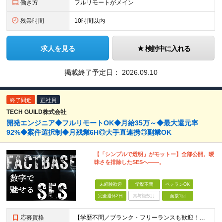
働き方
フルリモートがメイン
残業時間
10時間以内
求人を見る
検討中に入れる
掲載終了予定日：
2026.09.10
終了間近
正社員
TECH GUILD株式会社
開発エンジニア◆フルリモートOK◆月給35万～◆最大還元率
92%◆案件選択制◆月残業6H◎大手直連携◎副業OK
【「シンプルで透明」がモットー】全部公開。曖
昧さを排除したSESへ――。
未経験歓迎
学歴不問
ベテランOK
完全週休2日
賞与複数月
面接1回
応募資格
【学歴不問／ブランク・フリーランスも歓迎！】 ●何かしらの言語での開発経験がある方（担当フェーズ・経験年数不問！） ※外国籍の方は日本語能力試験N1必須 ★こんな方にピッタリです！ ・還元率や評価制