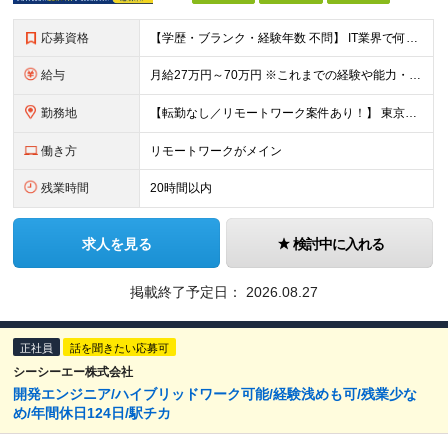
応募資格
【学歴・ブランク・経験年数 不問】 IT業界で何かしらの実務経験をお持ちの方 インフラ、クラウド、開発、運用保守、テクニカルサポート、社内SEなど、経験領域は問いません。 ＼こんな方を歓迎します／
給与
月給27万円～70万円 ※これまでの経験や能力・希望年収を考慮し決定します。「選べる給与形態」制度で給与と賞与のバランスを選ん でいただけます！ ※上記金額には固定残業代（30時間分／4万1738円～
勤務地
【転勤なし／リモートワーク案件あり！】 東京都内、神奈川、千葉、埼玉の各プロジェクト先での勤務 ※会社への定期的な出社義務はなく、帰社日も設定されていません。 ※プロジェクト先への直行直帰が可能です。
働き方
リモートワークがメイン
残業時間
20時間以内
求人を見る
検討中に入れる
掲載終了予定日：
2026.08.27
正社員
話を聞きたい応募可
シーシーエー株式会社
開発エンジニア/ハイブリッドワーク可能/経験浅めも可/残業少な
め/年間休日124日/駅チカ