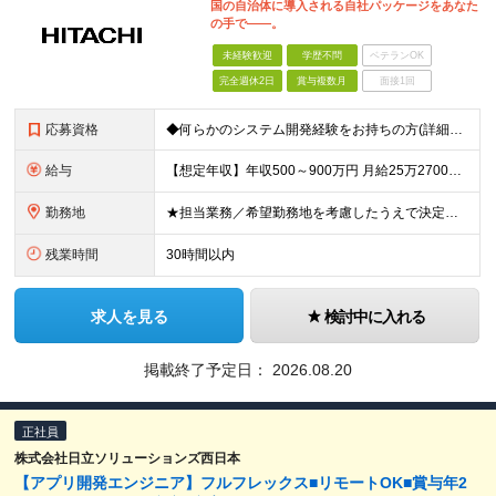
国の自治体に導入される自社パッケージをあなた
の手で――。
未経験歓迎
学歴不問
ベテランOK
完全週休2日
賞与複数月
面接1回
応募資格
◆何らかのシステム開発経験をお持ちの方(詳細設計・実装のご経験は必須） ※学歴不問
給与
【想定年収】年収500～900万円 月給25万2700円～41万8000円 ※給与額は年齢・経験・能力を考慮のうえ、当社規定により優遇します。 ※試用期間は3ヶ月。その間の給与・待遇に差異はありませ
勤務地
★担当業務／希望勤務地を考慮したうえで決定します ★リモートワーク中心の業務もあります ≪勤務地詳細≫ ■本社：東京都品川区大崎1-2-1大崎フロントタワー
残業時間
30時間以内
求人を見る
検討中に入れる
掲載終了予定日：
2026.08.20
正社員
株式会社日立ソリューションズ西日本
【アプリ開発エンジニア】フルフレックス■リモートOK■賞与年2