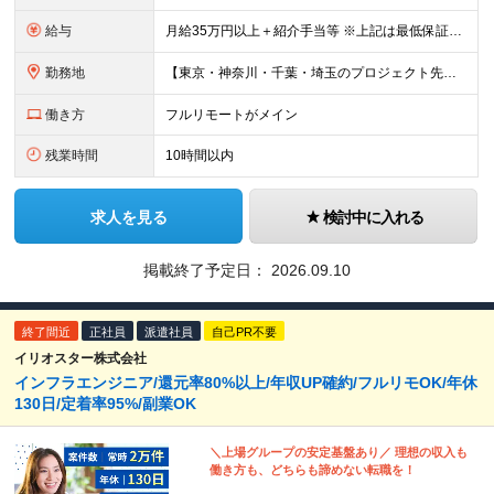
給与
月給35万円以上＋紹介手当等 ※上記は最低保証額。前職給与を保証します ※固定残業代（30時間分／5万8594円以上）含む。超過分は別途全額支給 ※案件単価から「10万円（会社利益）」を引いた額が還元
勤務地
【東京・神奈川・千葉・埼玉のプロジェクト先】 ※転居を伴う転勤なし。ご希望や居住地を考慮して決定します。 ※リモートワーク導入案件多数（フルリモートもあり）。 ＜本社＞ 東京都品川区東五反田5-22
働き方
フルリモートがメイン
残業時間
10時間以内
求人を見る
検討中に入れる
掲載終了予定日：
2026.09.10
終了間近
正社員
派遣社員
自己PR不要
イリオスター株式会社
インフラエンジニア/還元率80%以上/年収UP確約/フルリモOK/年休
130日/定着率95%/副業OK
＼上場グループの安定基盤あり／ 理想の収入も
働き方も、どちらも諦めない転職を！