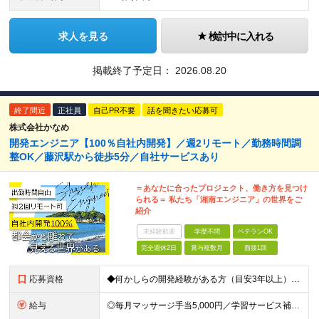
求人を見る
検討中に入れる
掲載終了予定日：
2026.08.20
終了間近
正社員
自己PR不要
話を聞きたい応募可
株式会社かなめ
開発エンジニア【100％自社内開発】／週2リモート／勤務時間調
整OK／藤沢駅から徒歩5分／自社サービスあり
＝あなたに合ったプロジェクト、働き方を見つけ
られる＝ 私たち「湘南エンジニア」の世界をご
紹介
未経験歓迎
学歴不問
ベテランOK
完全週休2日
賞与複数月
面接1回
応募資格
◆何かしらの開発経験がある方（目安3年以上） └一人称で開発を進めた経験があればOK！ 特に言語の縛り等はございません。 ◆学歴不問 ＼こんな方であれば入社後すぐに活躍できます／ ・PHPを活用し
給与
◎毎月マッサージ手当5,000円／学習サービス補助制度あり ■年俸420万円～518万円 （14分割／毎月の給与に加えて、賞与として年2回支給します） ┗月給換算：30万円～37万円 ＼あなたの