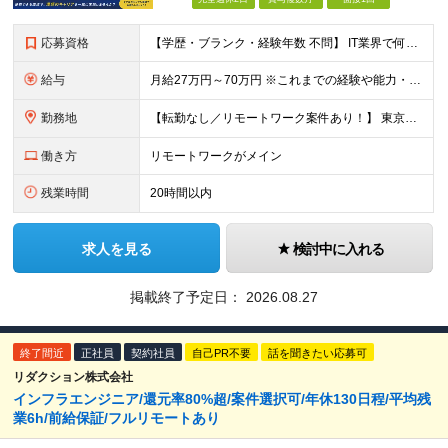
応募資格
【学歴・ブランク・経験年数 不問】 IT業界で何かしらの実務経験をお持ちの方 インフラ、クラウド、開発、運用保守、テクニカルサポート、社内SEなど、経験領域は問いません。 ＼こんな方を歓迎します／
給与
月給27万円～70万円 ※これまでの経験や能力・希望年収を考慮し決定します。「選べる給与形態」制度で給与と賞与のバランスを選ん でいただけます！ ※上記金額には固定残業代（30時間分／4万1738円～
勤務地
【転勤なし／リモートワーク案件あり！】 東京都内、神奈川、千葉、埼玉の各プロジェクト先での勤務 ※会社への定期的な出社義務はなく、帰社日も設定されていません。 ※プロジェクト先への直行直帰が可能です。
働き方
リモートワークがメイン
残業時間
20時間以内
求人を見る
検討中に入れる
掲載終了予定日：
2026.08.27
終了間近
正社員
契約社員
自己PR不要
話を聞きたい応募可
リダクション株式会社
インフラエンジニア/還元率80%超/案件選択可/年休130日程/平均残
業6h/前給保証/フルリモートあり