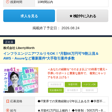
残業時間
10時間以内
求人を見る
検討中に入れる
掲載終了予定日：
2026.08.24
正社員
株式会社 LibertyWorth
インフラエンジニア*フルリモOK！*月額66万円可*9割上流＆
AWS・Asureなど最新案件*大手取引案件多数
＜あなたの経験を"そのまま以上"の待遇で還元＞
手厚いサポートと豊富な案件で、 着実にキャリ
アを引き上げる！
未経験歓迎
学歴不問
ベテランOK
完全週休2日
賞与複数月
面接1回
応募資格
◆IT業界での実務経験が2年以上ある方 ◆学歴不問 【こんな方も歓迎！】 ★「こうしたい！」という希望を積極的に発言してくれる方 ★イチからの基盤づくりに興味がある方 ★人とコミュニケーションを取る
給与
★月額41万円以上確約！ ◆年俸制：500万円～800万円（12分割） ※固定残業代（45時間分/10万6065円～）含む。 ※超過分別途支給。 ※試用期間3カ月（その間の給与・待遇に変動なし）