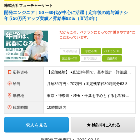
株式会社フューチャーゲート
開発エンジニア｜50～60代が中心に活躍｜定年後の給与減ナシ｜
年収50万円アップ実績／昇給率92％（直近3年）
だからこそ、ベテランにとっての“働きやすさ"に
こだわっています。
未経験歓迎
学歴不問
ベテランOK
完全週休2日
賞与複数月
面接1回
応募資格
【必須経験】 ●直近3年間で、基本設計・詳細設計・開発いずれかの工程を担当した経験 ●以下いずれかの言語を用いた開発経験 ・Java：何らかのDB・フレームワーク・batch経験 ・Python：
給与
月給35万円～70万円（固定残業代30時間分63,869円～を含む）+賞与年1回 ※30時間を超える分は別途支給します ●これまでのご経験・スキル・前職給与をできる限り考慮します ●待機期間も給与を
勤務地
東京・神奈川・埼玉・千葉を中心とするお客様先での勤務 ★引っ越しを伴う転勤はありません ■プロジェクト先例 品川、新宿、渋谷、秋葉原、大手町、有楽町、新橋、浜松町、幕張、大宮、横浜、川崎など ■
残業時間
10時間以内
求人を見る
検討中に入れる