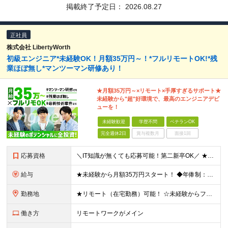
掲載終了予定日：
2026.08.27
正社員
株式会社 LibertyWorth
初級エンジニア*未経験OK！月額35万円～！*フルリモートOK!*残
業ほぼ無し*マンツーマン研修あり！
★月額35万円～×リモート×手厚すぎるサポート★
未経験から"超"好環境で、最高のエンジニアデビ
ューを！
未経験歓迎
学歴不問
ベテランOK
完全週休2日
賞与複数月
面接1回
応募資格
＼IT知識が無くても応募可能！第二新卒OK／ ★学歴不問 ★完全未経験OK 【こんな方も歓迎！】 ★人とコミュニケーションを取ることが好きな方 ★「こうしたい！」という希望を積極的に発言してくれる方
給与
★未経験から月額35万円スタート！ ◆年俸制：400万円～800万円（12分割） ※固定残業代（45時間分/10万6065円～）含む。 ※超過分別途支給。 ※試用期間3カ月（その間の給与・待遇に変
勤務地
★リモート（在宅勤務）可能！ ☆未経験からフルリモート（完全在宅）の案件でスタートした実績あり 東京本社／東京都町田市中町1丁目12-16 アイケーブリックス202 (変更の範囲)上記を除く当社関
働き方
リモートワークがメイン