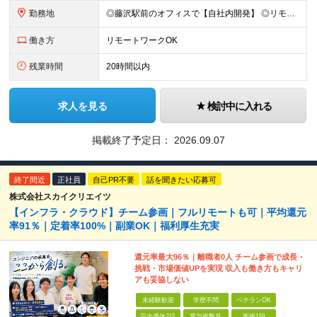
勤務地
◎藤沢駅前のオフィスで【自社内開発】 ◎リモートワークOK ◎茅ヶ崎、鎌倉、逗子、平塚、辻堂などから電車で通いやすい 神奈川県藤沢市藤沢89-1 メイキビル4F ＼都内や横浜・川崎市に住むより、家
働き方
リモートワークOK
残業時間
20時間以内
求人を見る
検討中に入れる
掲載終了予定日：
2026.09.07
終了間近
正社員
自己PR不要
話を聞きたい応募可
株式会社スカイクリエイツ
【インフラ・クラウド】チーム参画｜フルリモートも可｜平均還元
率91％｜定着率100%｜副業OK｜福利厚生充実
還元率最大96％｜離職者0人 チーム参画で成長・
挑戦・市場価値UPを実現 収入も働き方もキャリ
アも妥協しない
未経験歓迎
学歴不問
ベテランOK
完全週休2日
賞与複数月
面接1回