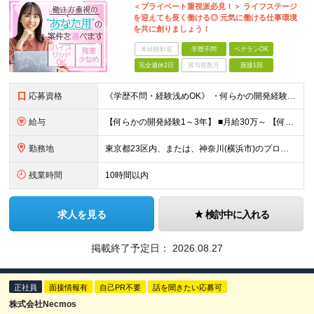
＜プライベート重視派必見！＞ ライフステージ
を迎えても長く働ける◎ 元気に働ける仕事環境
を共に創りましょう！
未経験歓迎
学歴不問
ベテランOK
完全週休2日
賞与複数月
面接1回
応募資格
《学歴不問・経験浅めOK》 ・何らかの開発経験をお持ちの方（年数・言語不問） ▽このような方に向いています ------------------------------------------ □無
給与
【何らかの開発経験1～3年】 ■月給30万～ 【何らかの開発経験3年以上】 ■月給35万～60万 ※経験・スキル・前職給与などを考慮して優遇いたします ※上記金額は、固定残業30H分が含まれた金額
勤務地
東京都23区内、または、神奈川(横浜市)のプロジェクト先での勤務となります。 ※転居を伴う転勤はありません。 ※通勤時間は1時間程度を目安にしています。 ※勤務地は、希望を最大限に考慮します。
残業時間
10時間以内
求人を見る
検討中に入れる
掲載終了予定日：
2026.08.27
正社員
面接情報有
自己PR不要
話を聞きたい応募可
株式会社Necmos