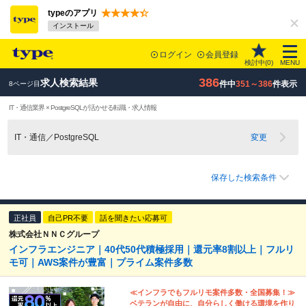
typeのアプリ
インストール
ログイン
会員登録
検討中(
0
)
MENU
386
求人検索結果
件中
351～386
件表示
8ページ目
IT・通信業界 × PostgreSQLが活かせる転職・求人情報
IT・通信／PostgreSQL
変更
保存した検索条件
正社員
自己PR不要
話を聞きたい応募可
株式会社ＮＮＣグループ
インフラエンジニア｜40代50代積極採用｜還元率8割以上｜フルリ
モ可｜AWS案件が豊富｜プライム案件多数
≪インフラでもフルリモ案件多数・全国募集！≫
ベテランが自由に、自分らしく働ける環境を作り