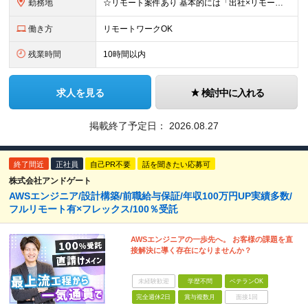
勤務地
☆リモート案件あり 基本的には「出社×リモート」のハイブリットで、 プライベートの予定などに合わせて柔軟に調整可能。 中には週に1回しか現場に行かない案件も！ ※離れていてもSlackを利用してコミュ
働き方
リモートワークOK
残業時間
10時間以内
求人を見る
検討中に入れる
掲載終了予定日：
2026.08.27
終了間近
正社員
自己PR不要
話を聞きたい応募可
株式会社アンドゲート
AWSエンジニア/設計構築/前職給与保証/年収100万円UP実績多数/
フルリモート有×フレックス/100％受託
AWSエンジニアの一歩先へ。 お客様の課題を直
接解決に導く存在になりませんか？
未経験歓迎
学歴不問
ベテランOK
完全週休2日
賞与複数月
面接1回