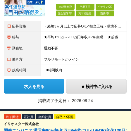
未経験歓迎
学歴不問
ベテランOK
完全週休2日
賞与複数月
面接1回
応募資格
＜経験3ヶ月以上で応募OK／担当工程・環境不問／ブランクOK＞ ★20代～50代まで幅広く活躍中 ★キャリア20年以上のベテランも歓迎 ★子育てと両立しながら働く社員も在籍 ★ブランクあり・正社員デビ
給与
★平均150万～200万円年収UPを実現！ ★前職給与を100％保証！ ★案件内容の開示・明確な評価体制あり ⇒クライアント評価で即昇給を実現したケースも◎ ★年12回（毎月昇給チャンスあり） ■月
勤務地
通勤不要
働き方
フルリモートがメイン
残業時間
10時間以内
求人を見る
検討中に入れる
掲載終了予定日：
2026.08.24
終了間近
正社員
契約社員
自己PR不要
イリオスター株式会社
開発エンジニア/還元率80%超/年収UP確約/フルリモOK/年休130日/