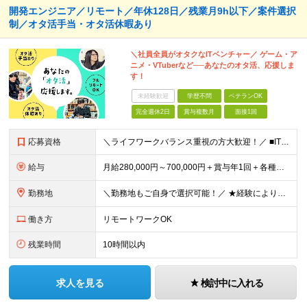
開発エンジニア／リモート／年休128日／残業月9h以下／案件選択
制／オタ活手当・オタ活休暇あり
＼社員全員がオタクなITベンチャー／ ゲーム・ア
ニメ・VTuberなど──あなたのオタ活、応援しま
す！
未経験歓迎
学歴不問
ベテランOK
完全週休2日
賞与複数月
面接1回
応募資格
＼ライフワークバランス重視の方大歓迎！／ ■IT業界で何かしらの実務経験をお持ちの方（1年以上） ※技術領域や工程は不問です。 ＼こんな方はぜひご応募ください！／ ★何かに熱中できる方 ★趣味も仕事
給与
月給280,000円～700,000円＋賞与年1回＋各種手当 ★上記にはみなし残業代として月30時間分（47,750円～130,424円）を含みます。超過分は別途支給します ★経験やスキル、キャリアの
勤務地
＼勤務地もご自身で選択可能！／ ★経験によりフルリモートも対応いたします！ ★関東への転居を希望する場合は引っ越し補助あり！ 全国からのご応募お待ちしております！ ・首都圏（東京都、神奈川県、埼玉県
働き方
リモートワークOK
残業時間
10時間以内
求人を見る
検討中に入れる