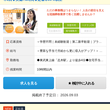
ただの事務職はつまらない！ 人生の節目を支え
る冠婚葬祭業界で長く活躍しませんか？
未経験歓迎
学歴不問
ベテランOK
完全週休2日
賞与複数月
面接1回
応募資格
＜学歴不問｜未経験歓迎｜第二新卒歓迎｜ブランクのある方もOK＞ 普通自動車運転免許（AT限定可）をお持ちの方 ※運転は多くありません 【こんな方も歓迎します】 ◆営業・接客経験を活かしつつ、ワーク
給与
＜豊富な手当で月給から更に収入がアップ！＞ ■家族手当（配偶者 月1万円/子一人 月5000円） ■住宅手当（月1万円～2万円） ■役職手当 ■交通費全額支給 ■時間外手当 月給22万円～25万円＋
勤務地
◆東武東上線「志木駅」より徒歩4分◆住宅手当/家族手当あり◆転勤なし 【本社】埼玉県新座市東北2-27-3 ※(変更の範囲)上記を除く当社関連勤務地
残業時間
10時間以内
求人を見る
検討中に入れる
掲載終了予定日：
2026.09.03
NEW
正社員