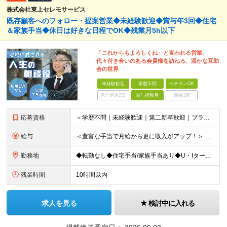
株式会社東上セレモサービス
既存顧客へのフォロー・提案営業◆未経験歓迎◆賞与年3回◆住宅
＆家族手当◆休日は好きな日程でOK◆残業月5h以下
「これからもよろしくね」と言われる営業。
代々付き合いのある会員様を訪ねる、温かな互助
会の世界
未経験歓迎
学歴不問
ベテランOK
完全週休2日
賞与複数月
面接1回
応募資格
＜学歴不問｜未経験歓迎｜第二新卒歓迎｜ブランクのある方もOK＞ 普通自動車運転免許（AT限定可）をお持ちの方 ※運転は多くありません 【こんな方も歓迎します】 ◆数字追求よりも信頼関係構築を大切に
給与
＜豊富な手当で月給から更に収入がアップ！＞ ■家族手当（配偶者 月1万円/子一人 月5000円） ■住宅手当（月1万円～2万円） ■役職手当 ■交通費全額支給 ■時間外手当 月給22万円～32万円＋
勤務地
◆転勤なし◆住宅手当/家族手当あり◆U・Iターン歓迎 ＜本社＞ 埼玉県新座市東北2-27-3 ※(変更の範囲)上記を除く当社関連勤務地
残業時間
10時間以内
求人を見る
検討中に入れる