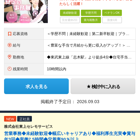
たらしく活躍！
未経験歓迎
学歴不問
ベテランOK
完全週休2日
賞与複数月
面接1回
応募資格
＜学歴不問｜未経験歓迎｜第二新卒歓迎｜ブランクのある方もOK＞ 【こんな方も歓迎します】 ◆ブランクがあり、再就職を考えている方 ◆子育てや家庭との両立を大切にしたい方 ◆電話応対や接客など人と接す
給与
＜豊富な手当で月給から更に収入がアップ！＞ ■家族手当（配偶者 月1万円/子一人 月5000円） ■住宅手当（月1万円～2万円） ■役職手当 ■交通費全額支給 ■時間外手当 月給22万円～25万円＋
勤務地
◆東武東上線「志木駅」より徒歩4分◆住宅手当/家族手当あり◆転勤なし 【本社】埼玉県新座市東北2-27-3 ※(変更の範囲)上記を除く当社関連勤務地
残業時間
10時間以内
求人を見る
検討中に入れる
掲載終了予定日：
2026.09.03
NEW
正社員
株式会社東上セレモサービス
営業事務◆未経験歓迎◆幅広いキャリアあり◆福利厚生充実◆賞与
年3回◆実働7.5時間◆定着率90％以上