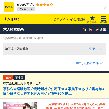
typeのアプリ
インストール
ログイン
会員登録
検討中(
0
)
MENU
4
求人検索結果
件中
1～4
件表示
冠婚葬祭業界 × 埼玉県の転職・求人情報
埼玉県／冠婚葬祭
変更
保存した検索条件
NEW
正社員
株式会社東上セレモサービス
事務◇未経験歓迎◇定時退社◇住宅手当＆家族手当あり◇賞与年3
回◇好きな日程でお休み可◇定着率90％以上
【定着率90％以上】人生の節目を支える安定事務
職 高い定着率が物語る働きやすさのもと、あな