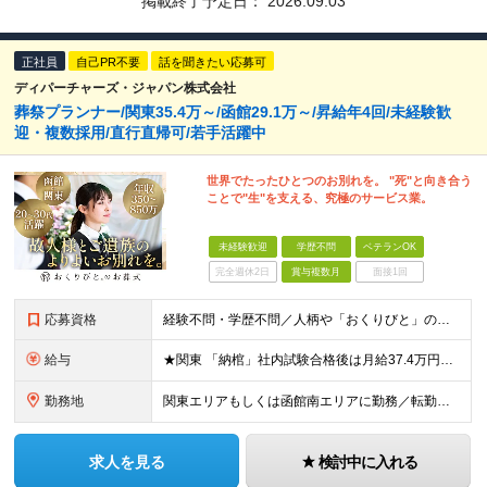
掲載終了予定日：
2026.09.03
正社員
自己PR不要
話を聞きたい応募可
ディパーチャーズ・ジャパン株式会社
葬祭プランナー/関東35.4万～/函館29.1万～/昇給年4回/未経験歓
迎・複数採用/直行直帰可/若手活躍中
世界でたったひとつのお別れを。 "死"と向き合う
ことで"生"を支える、究極のサービス業。
未経験歓迎
学歴不問
ベテランOK
完全週休2日
賞与複数月
面接1回
応募資格
経験不問・学歴不問／人柄や「おくりびと」の仕事への興味を重視します！ ■普通自動車免許をお持ちの方（AT限定可） ※現場間の移動等で運転の頻度が高いため、運転に抵抗のない方を想定しています 《以下
給与
★関東 「納棺」社内試験合格後は月給37.4万円以上可能 月給35万4327円～65万674円（住宅手当2万円、固定残業代40時間分／月7万9327円～含む）+各種手当+賞与年2回 ※固定残業時間
勤務地
関東エリアもしくは函館南エリアに勤務／転勤なし ＜関東エリア＞ 配属先拠点を中心に一都三県にてお仕事をしていただきます。 ご希望を伺ったうえで、募集状況に応じていずれかの勤務地に配属となります。
求人を見る
検討中に入れる