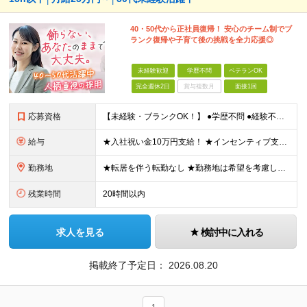
40・50代から正社員復帰！ 安心のチーム制でブ
ランク復帰や子育て後の挑戦を全力応援◎
未経験歓迎
学歴不問
ベテランOK
完全週休2日
賞与複数月
面接1回
応募資格
【未経験・ブランクOK！】 ●学歴不問 ●経験不問 ★こんな方にピッタリです！ ・子育てが落ち着き現場復帰を考えている方 ・チームで協力して働くのが好きな方 ・1人で抱え込まず、周りと助け合いたい方
給与
★入社祝い金10万円支給！ ★インセンティブ支給額30万円の実例あり ★入社初年度から年収400万円も可能 月給25万3,100円＋成績手当（インセンティブ） ※固定残業代（30時間分・4万6,2
勤務地
★転居を伴う転勤なし ★勤務地は希望を考慮し決定いたします ＜調布支店＞ 東京都調布市小島町2-45-21 千早ビル2F 202号室 ＜高井戸支店＞ 東京都杉並区宮前1-19-19 あいプラン日本
残業時間
20時間以内
求人を見る
検討中に入れる
掲載終了予定日：
2026.08.20