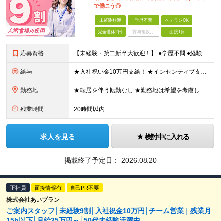
で働こう◎
未経験歓迎
学歴不問
ベテランOK
完全週休2日
賞与複数月
面接1回
応募資格
【未経験・第二新卒大歓迎！】 ●学歴不問 ●経験不問 ★こんな方にピッタリです！ ・チームで協力して働くのが好きな方 ・1人で抱え込まず、周りと助け合いたい方 ・聞き上手と言われる方（話すのが苦手で
給与
★入社祝い金10万円支給！ ★インセンティブ支給額30万円の実例あり ★入社初年度から年収400万円も可能 月給23万8,100円＋成績手当（インセンティブ） ※固定残業代（42時間分・5万6,7
勤務地
★転居を伴う転勤なし ★勤務地は希望を考慮し決定いたします ＜豊平支店＞ 北海道札幌市豊平区月寒東1条7丁目5番15号 クロップビル1F ＜西支店＞ 北海道札幌市西区発寒6条9丁目15-1 エフビル
残業時間
20時間以内
求人を見る
検討中に入れる
掲載終了予定日：
2026.08.20
正社員
面接情報有
自己PR不要
株式会社あいプラン
ご案内スタッフ│未経験9割│入社祝金10万円│チーム営業｜残業月
15h以下│月給25万円～│50代未経験活躍中