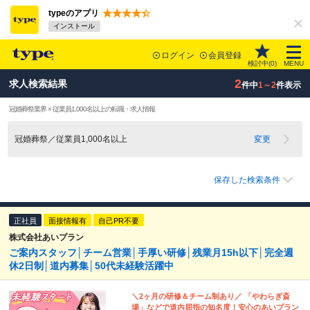
typeのアプリ
インストール
ログイン
会員登録
検討中(
0
)
MENU
2
求人検索結果
件中
1～2
件表示
冠婚葬祭業界 × 従業員1,000名以上の転職・求人情報
冠婚葬祭／従業員1,000名以上
変更
保存した検索条件
正社員
面接情報有
自己PR不要
株式会社あいプラン
ご案内スタッフ│チーム営業│手厚い研修│残業月15h以下│完全週
休2日制│道内募集│50代未経験活躍中
＼2ヶ月の研修＆チーム制あり／ 「やわらぎ斎
場」などで道内屈指の知名度！安心のあいプラン