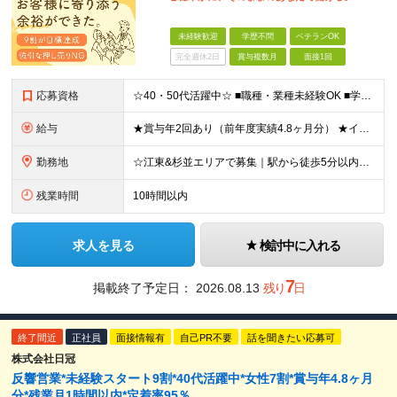
未経験歓迎
学歴不問
ベテランOK
完全週休2日
賞与複数月
面接1回
応募資格
☆40・50代活躍中☆ ■職種・業種未経験OK ■学歴不問 ★パソコン操作が必要な業務はほぼなし！ 調べ物があれば事業所にいる事務スタッフが対応します。 ★30代・40代・50代の幅広い年代が活躍中
給与
★賞与年2回あり（前年度実績4.8ヶ月分） ★インセンティブ毎月平均5万円 ≪インセンティブ≫ 互助会：1件成約につき2万2000円～4万3000円程度。 生命保険：1件成約につき1万円～4万円程度
勤務地
☆江東&杉並エリアで募集｜駅から徒歩5分以内☆ □勤務地は相談可能です □転居を伴う転勤なし 【江東営業所】東京都江東区亀戸2-17-7 4F 【城西営業所】東京都杉並区高円寺北2-1-9 2F
残業時間
10時間以内
求人を見る
検討中に入れる
7
掲載終了予定日：
2026.08.13
残り
日
終了間近
正社員
面接情報有
自己PR不要
話を聞きたい応募可
株式会社日冠
反響営業*未経験スタート9割*40代活躍中*女性7割*賞与年4.8ヶ月
分*残業月1時間以内*定着率95％