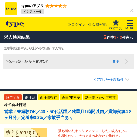
typeのアプリ
インストール
ログイン
会員登録
検討中(
0
)
MENU
2
求人検索結果
件中
1～2
件表示
冠婚葬祭業界 × 駅から徒歩5分の転職・求人情報
冠婚葬祭／駅から徒歩5分
変更
保存した検索条件
終了間近
正社員
面接情報有
自己PR不要
話を聞きたい応募可
株式会社日冠
営業／未経験OK／40・50代活躍／残業月1時間以内／賞与実績4.8
ヶ月分／定着率95％／家族手当あり
落ち着いたキャリアにシフトしたいあなたへ。
心穏やかに、そのままのあなたで働ける。