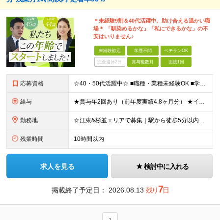
＊未経験9割＆40代活躍中。助け合える温かい職
場＊ 「馴染めるかな」「私にできるかな」の不
安はいりません♪
未経験歓迎
学歴不問
ベテランOK
完全週休2日
賞与複数月
面接1回
応募資格
☆40・50代活躍中☆ ■職種・業種未経験OK ■学歴不問 ★パソコン操作が必要な業務はほぼなし！ 調べ物があれば事業所にいる事務スタッフが対応します。 ★30代・40代・50代の幅広い年代が活躍中
給与
★賞与年2回あり（前年度実績4.8ヶ月分） ★インセンティブ毎月平均5万円 ≪インセンティブ≫ 互助会：1件成約につき2万2000円～4万3000円程度。 生命保険：1件成約につき1万円～4万円程度
勤務地
☆江東&杉並エリアで募集｜駅から徒歩5分以内☆ □勤務地は相談可能です □転居を伴う転勤なし 【江東営業所】東京都江東区亀戸2-17-7 4F 【城西営業所】東京都杉並区高円寺北2-1-9 2F
残業時間
10時間以内
求人を見る
検討中に入れる
7
掲載終了予定日：
2026.08.13
残り
日