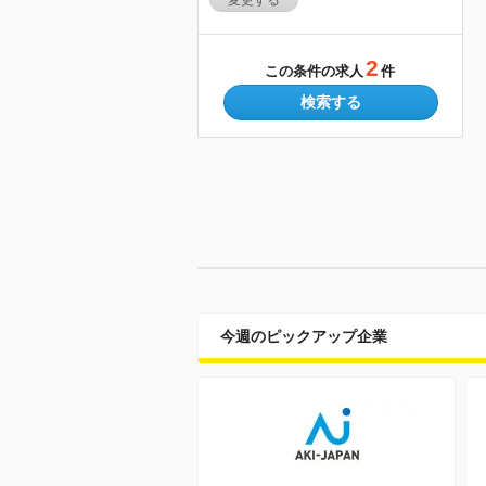
変更する
2
この条件の求人
件
検索する
今週のピックアップ企業