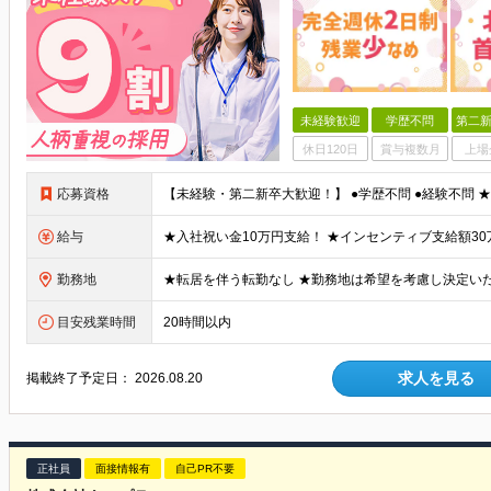
未経験歓迎
学歴不問
第二新
休日120日
賞与複数月
上場
応募資格
給与
勤務地
目安残業時間
20時間以内
求人を見る
掲載終了予定日：
2026.08.20
正社員
面接情報有
自己PR不要