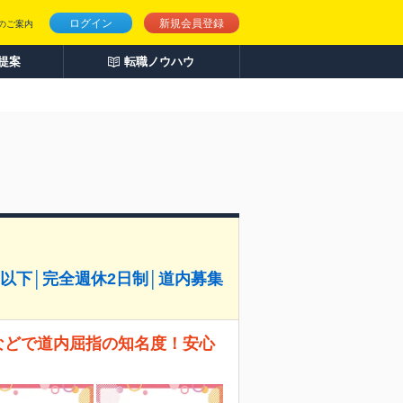
ログイン
新規会員登録
のご案内
人提案
転職ノウハウ
h以下│完全週休2日制│道内募集
などで道内屈指の知名度！安心