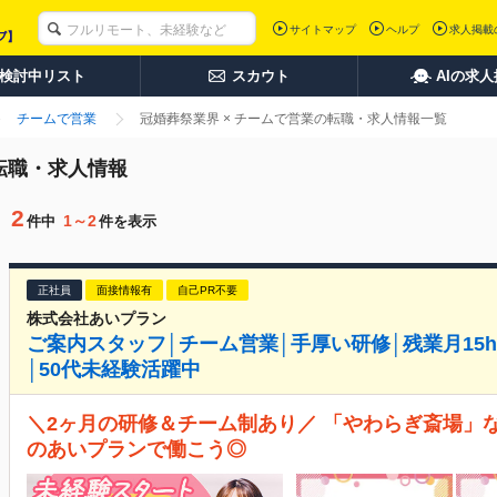
サイトマップ
ヘルプ
求人掲載
検討中リスト
スカウト
AIの求
チームで営業
冠婚葬祭業界 × チームで営業の転職・求人情報一覧
転職・求人情報
2
1～2
件中
件を表示
正社員
面接情報有
自己PR不要
株式会社あいプラン
ご案内スタッフ│チーム営業│手厚い研修│残業月15
│50代未経験活躍中
＼2ヶ月の研修＆チーム制あり／ 「やわらぎ斎場」
のあいプランで働こう◎