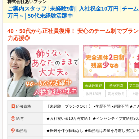
株式会社あいプラン
ご案内スタッフ│未経験9割│入社祝金10万円│チーム
万円～│50代未経験活躍中
40・50代から正社員復帰！ 安心のチーム制でブラ
力応援◎
未経験歓迎
学歴不問
第二新
休日120日
賞与複数月
上場
応募資格
給与
勤務地