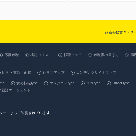
冠婚葬祭業界 × 
応募履歴
検討中リスト
転職フェア
履歴書の書き方
職
応募・書類・面接
仕事力アップ
コンテンツサイトマップ
pe
女の転職type
エンジニアtype
20's type
Direct type
ype就活エージェント
ンターによって運営されています。