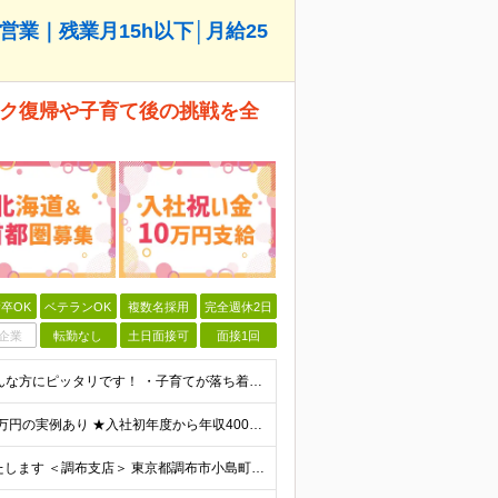
営業｜残業月15h以下│月給25
ンク復帰や子育て後の挑戦を全
卒OK
ベテランOK
複数名採用
完全週休2日
企業
転勤なし
土日面接可
面接1回
【未経験・ブランクOK！】 ●学歴不問 ●経験不問 ★こんな方にピッタリです！ ・子育てが落ち着き現場復帰を考えている方 ・チームで協力して働くのが好きな方 ・1人で抱え込まず、周りと助け合いたい方
★入社祝い金10万円支給！ ★インセンティブ支給額30万円の実例あり ★入社初年度から年収400万円も可能 月給25万3,100円＋成績手当（インセンティブ） ※固定残業代（30時間分・4万6,2
★転居を伴う転勤なし ★勤務地は希望を考慮し決定いたします ＜調布支店＞ 東京都調布市小島町2-45-21 千早ビル2F 202号室 ＜高井戸支店＞ 東京都杉並区宮前1-19-19 あいプラン日本