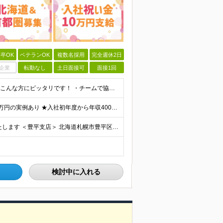
卒OK
ベテランOK
複数名採用
完全週休2日
企業
転勤なし
土日面接可
面接1回
【未経験・第二新卒大歓迎！】 ●学歴不問 ●経験不問 ★こんな方にピッタリです！ ・チームで協力して働くのが好きな方 ・1人で抱え込まず、周りと助け合いたい方 ・聞き上手と言われる方（話すのが苦手で
★入社祝い金10万円支給！ ★インセンティブ支給額30万円の実例あり ★入社初年度から年収400万円も可能 月給23万8,100円＋成績手当（インセンティブ） ※固定残業代（42時間分・5万6,7
★転居を伴う転勤なし ★勤務地は希望を考慮し決定いたします ＜豊平支店＞ 北海道札幌市豊平区月寒東1条7丁目5番15号 クロップビル1F ＜西支店＞ 北海道札幌市西区発寒6条9丁目15-1 エフビル
検討中に入れる