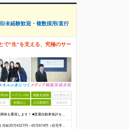
年4回/未経験歓迎・複数採用/直行
とで"生"を支える、究極のサー
卒OK
ベテランOK
複数名採用
完全週休2日
企業
転勤なし
土日面接可
面接1回
経験不問・学歴不問／人柄や「おくりびと」の仕事への興味を重視します！ ■普通自動車免許をお持ちの方（AT限定可） ※現場間の移動等で運転の頻度が高いため、運転に抵抗のない方を想定しています 《以下
★関東 「納棺」社内試験合格後は月給37.4万円以上可能 月給35万4327円～65万674円（住宅手当2万円、固定残業代40時間分／月7万9327円～含む）+各種手当+賞与年2回 ※固定残業時間