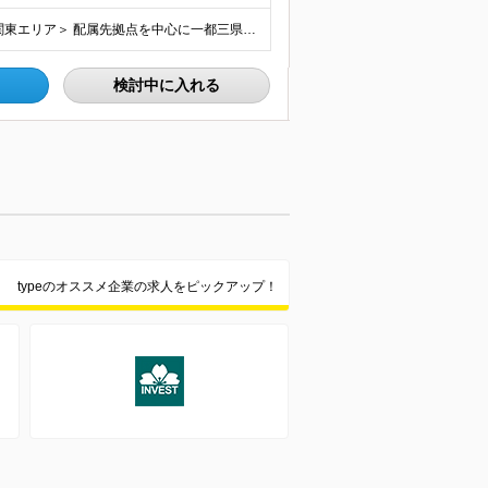
関東エリアもしくは函館南エリアに勤務／転勤なし ＜関東エリア＞ 配属先拠点を中心に一都三県にてお仕事をしていただきます。 ご希望を伺ったうえで、募集状況に応じていずれかの勤務地に配属となります。
検討中に入れる
typeのオススメ企業の求人をピックアップ！