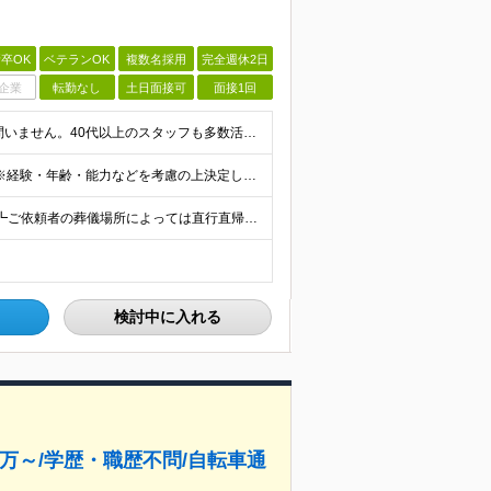
卒OK
ベテランOK
複数名採用
完全週休2日
企業
転勤なし
土日面接可
面接1回
職種・業界未経験歓迎！ 学歴やこれまでの経験は一切問いません。40代以上のスタッフも多数活躍中です。 ■普通自動車免許をお持ちの方（AT限定可） 【以下のような方にピッタリ！】 ・自信をもってサー
月給33万円以上＋各種手当＋賞与あり（業績による） ※経験・年齢・能力などを考慮の上決定します。 ※上記には固定残業代を含みます。詳細の金額については面接でお話しします。 ※3ヶ月の試用期間がありま
足立区で働く／転勤なし 東京都足立区東保木間2-25-3 ┗ご依頼者の葬儀場所によっては直行直帰が可能です。 (変更の範囲)上記を除く当社関連勤務地
検討中に入れる
3万～/学歴・職歴不問/自転車通