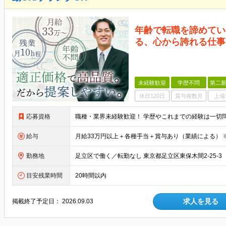
年齢で転職を諦めてい
る、心から誇れる仕事
未経験歓迎
学歴不問
第二新
休日120日
賞与複数月
上場
応募資格
給与
勤務地
目安残業時間
20時間以内
求人を見る
掲載終了予定日：
2026.09.03