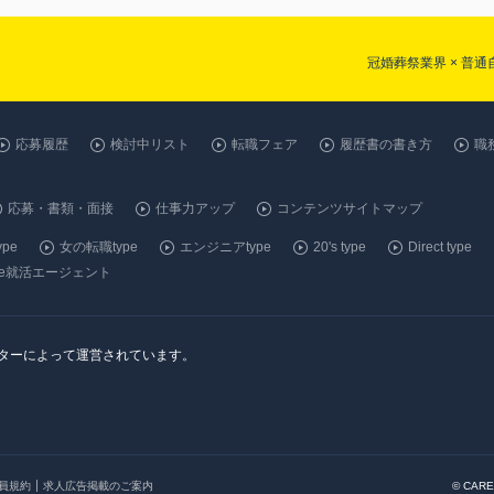
冠婚葬祭業界 × 普
応募履歴
検討中リスト
転職フェア
履歴書の書き方
職
応募・書類・面接
仕事力アップ
コンテンツサイトマップ
pe
女の転職type
エンジニアtype
20's type
Direct type
ype就活エージェント
ンターによって運営されています。
会員規約
求人広告掲載のご案内
© CARE