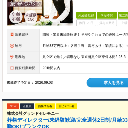
未経験歓迎
学歴不問
第二新
休日120日
賞与複数月
上場
応募資格
給与
勤務地
目安残業時間
20時間以内
求人を見る
掲載終了予定日：
2026.09.03
NEW
正社員
面接情報有
自己PR不要
株式会社グランドセレモニー
葬祭ディレクター/未経験歓迎/完全週休2日制/月給3
勤OK/ブランクOK