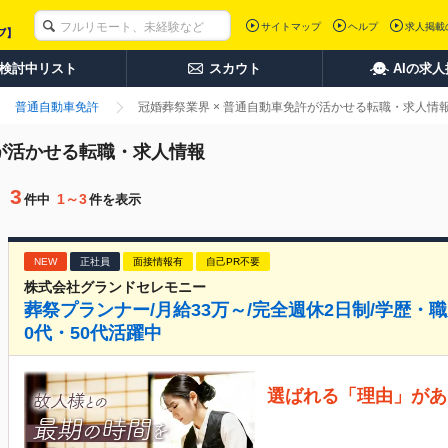
サイトマップ
ヘルプ
求人掲載
検討中リスト
スカウト
AIの求
普通自動車免許
冠婚葬祭業界 × 普通自動車免許が活かせる転職・求人情
許が活かせる転職・求人情報
3
1～3
件中
件を表示
NEW
正社員
面接情報有
自己PR不要
株式会社グランドセレモニー
葬祭プランナー/月給33万～/完全週休2日制/学歴・職
0代・50代活躍中
選ばれる「理由」があ