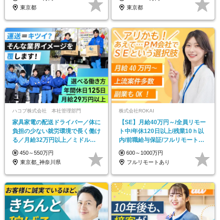
東京都
東京都
ハコブ株式会社 本社管理部門
株式会社ROKAI
家具家電の配送ドライバー／体に
【SE】月給40万円～/全員リモー
負担の少ない就労環境で長く働け
ト中/年休120日以上/残業10ｈ以
る／月給32万円以上／ミドル・
内/前職給与保証/フルリモート案
シニア層も大歓迎
件あり
450～550万円
600～1000万円
東京都_神奈川県
フルリモートあり