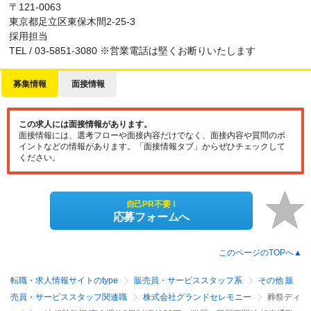
〒121-0063
東京都足立区東保木間2-25-3
採用担当
TEL / 03-5851-3080 ※営業電話は堅くお断りいたします
募集情報
面接情報
この求人には面接情報があります。
面接情報には、選考フローや面接内容だけでなく、面接内容や質問のポ
イントなどの情報があります。「面接情報タブ」からぜひチェックして
ください。
自己PR不要！
応募フォームへ
このページのTOPへ▲
転職・求人情報サイトのtype
販売員・サービススタッフ系
その他 販
売員・サービススタッフ関連職
株式会社グランドセレモニー
葬祭ディ