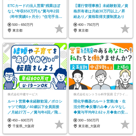
ETCカードの法人営業*残業ほぼ
【運行管理事務】未経験歓迎／資
なし*年収650万円も*賞与年2回
格所有者は月給30万円以上／昇
（昨年実績4ヶ月分）*住宅手当*
給あり／資格取得支援制度あり
皆勤手当
500～650万円
400～750万円
東京都
東京都
株式会社中建サービス
株式会社セントラル科学貿易【プライム上場企業「株式会社GSIクレオス」グループ】
ルート営業◆未経験歓迎／ポロシ
理化学機器のルート営業(食・生
ャツで商談／40歳以下全員面接
活分野)◆反響のみ◆ノルマなし
／月給27万～／賞与年4回／飛び
◆賞与平均年2.62ヶ月◆食の安心
込みナシ
安全を支える
450～600万円
300～550万円
千葉県_大阪府
東京都_大阪府