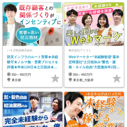
ハネダ防設株式会社
株式会社アドコミ
防災インフラのルート営業★未経
Webマーケター*未経験歓迎*基本
験可★ノルマ無・営業プロセスを
定時退社*土日祝休み*髪色・服
評価★年休128日★土日祝休★基
装・ネイル自由*大型連休年2回*
本17時30分退社
転勤なし
350～450万円
350～450万円
東京都
東京都_大阪府