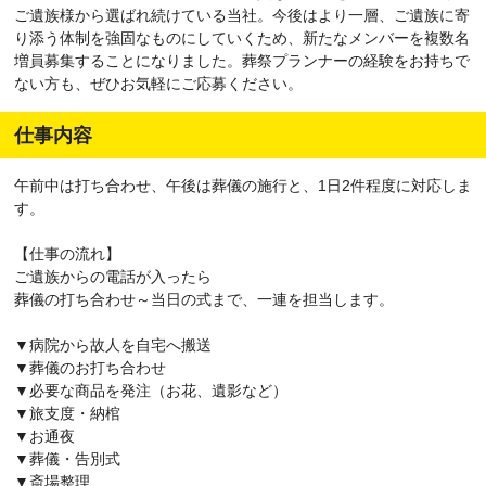
ご遺族様から選ばれ続けている当社。今後はより一層、ご遺族に寄
り添う体制を強固なものにしていくため、新たなメンバーを複数名
増員募集することになりました。葬祭プランナーの経験をお持ちで
ない方も、ぜひお気軽にご応募ください。
仕事内容
午前中は打ち合わせ、午後は葬儀の施行と、1日2件程度に対応しま
す。
【仕事の流れ】
ご遺族からの電話が入ったら
葬儀の打ち合わせ～当日の式まで、一連を担当します。
▼病院から故人を自宅へ搬送
▼葬儀のお打ち合わせ
▼必要な商品を発注（お花、遺影など）
▼旅支度・納棺
▼お通夜
▼葬儀・告別式
▼斎場整理