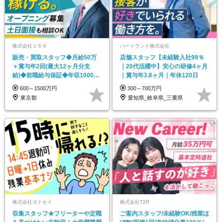
株式会社１６６
ハートランド株式会社
販売・買取スタッフ◆月給50万
店舗スタッフ【未経験入社99％
＋賞与年2回(最大12ヶ月分支
｜20代活躍中】安心の研修4ヶ月
給)◆前職給与保証◆年収1000万
｜賞与年3.8ヶ月｜年休120日
可◆オープニング
600～1500万円
300～700万円
東京都
愛知県_岐阜県_三重県
株式会社ヨドセイ
株式会社T2R
収集スタッフ★フリーターや定職
ご案内スタッフ/未経験OK/残業ほ