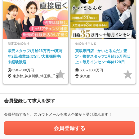
新電工株式会社
株式会社ＹＬＤ
販売スタッフ/月給26万円〜/賞与
買取専⾨店「かいとるんだ」査
年2回/残業ほぼなし/大量採用中/
定・接客スタッフ□⽉給35万円以
未経験歓迎
上＋毎⽉インセン□年休120日以
上□土日休み
350～500万円
500～1000万円
東京都_神奈川県_埼玉県_千葉県
東京都
会員登録して求人を探す
会員登録すると、スカウトメールを求人企業から受け取れます！
会員登録する