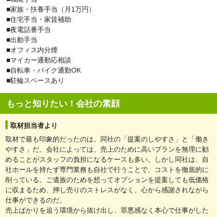
■家族・扶養手当（月1万円）
■住宅手当・家賃補助
■夜電話番手当
■出動手当
■オフィス内分煙
■マイカー通勤応相談
■自転車・バイク通勤OK
■駐輪スペースあり
もっと知りたい！会社の素顔
取材担当者より
取材で最も印象的だったのは、同社の「提案のしやすさ」と「働き
やすさ」だ。会社によっては、売上のために高いプランを無理に勧
めることがスタッフの負担になるケースも多い。しかし同社は、自
社ホールを持たず専門業務も自社で行うことで、コストを徹底的に
削っている。ご遺族のためを想ってオプションを提案しても低価格
に収まるため、押し売りのストレスがなく、心から感謝されながら
仕事ができるのだ。
売上ばかりを追う環境から抜け出し、罪悪感なく本心で仕事がした