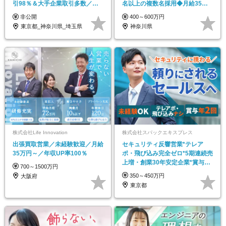
引98％＆大手企業取引多数／
名以上の複数名採用◆月給35万
2029年上場予定
円以上◆賞与年2回
非公開
400～600万円
東京都_神奈川県_埼玉県
神奈川県
株式会社Life Innovation
株式会社スパックエキスプレス
出張買取営業／未経験歓迎／月給
セキュリティ反響営業*テレア
35万円～／年収UP率100％
ポ・飛び込み完全ゼロ*5期連続売
上増・創業30年安定企業*賞与年
700～1500万円
2回*住宅手当有
350～450万円
大阪府
東京都