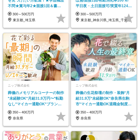
を見つけたい方歓迎！★学歴職歴
ぼ無/面接1回/有給消化率100％/
不問★賞与年2★面接1回＆書類
平日夜・土日面接可/実質年124日
選考基本なし
休み
300～500万円
300～500万円
東京都_埼玉県
東京都_神奈川県_埼玉県_千葉県
ニップ株式会社
ニップ株式会社
葬儀のメモリアルコーナーの制作
葬儀の生花祭壇の制作・装飾*月
*未経験OK*月給31.9万円〜*転勤
給31.9万*未経験OK*奈良県生駒
なし*マイカー通勤OK*ブランク
市*マイカー通勤OK退職金制度あ
OK
り
350～400万円
350～400万円
奈良県
奈良県