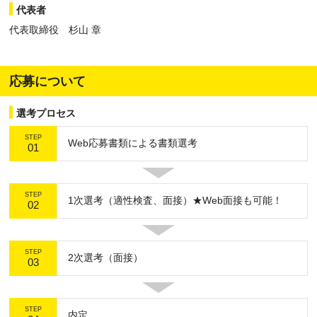
代表者
代表取締役 杉山 章
応募について
選考プロセス
STEP
Web応募書類による書類選考
01
STEP
1次選考（適性検査、面接）★Web面接も可能！
02
STEP
2次選考（面接）
03
STEP
内定