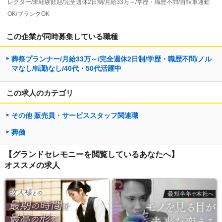
レクター/未経験歓迎/完全週休2日制/月給33万～/学歴・職歴不問/自転車通勤
OK/ブランクOK
この企業が同時募集している職種
葬祭プランナー/月給33万～/完全週休2日制/学歴・職歴不問/ノル
マなし/転勤なし/40代・50代活躍中
この求人のカテゴリ
その他 販売員・サービススタッフ関連職
葬儀
【グランドセレモニーを閲覧しているあなたへ】
オススメの求人