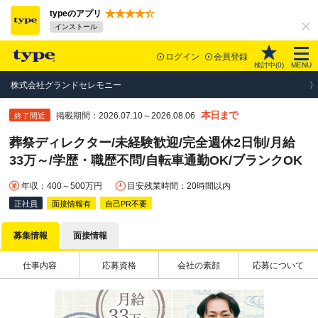
typeのアプリ
インストール
ログイン
会員登録
検討中(
0
)
MENU
株式会社グランドセレモニー
本日まで
掲載期間：2026.07.10～2026.08.06
終了間近
葬祭ディレクター/未経験歓迎/完全週休2日制/月給
33万～/学歴・職歴不問/自転車通勤OK/ブランクOK
年収：400～500万円
目安残業時間：20時間以内
正社員
面接情報有
自己PR不要
募集情報
面接情報
仕事内容
応募資格
会社の素顔
応募について