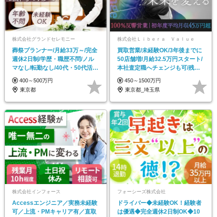
株式会社グランドセレモニー
株式会社Ｌｉｂｅｒａ Ｖａｌｕｅ
葬祭プランナー/月給33万～/完全
買取営業/未経験OK/3年後までに
週休2日制/学歴・職歴不問/ノル
50店舗増/月給32.5万円スタート/
マなし/転勤なし/40代・50代活躍
本社査定職へチェンジも可/残業
中
ほぼなし
400～500万円
450～1500万円
東京都
東京都_埼玉県
株式会社インフォース
フォーシーズ株式会社
Accessエンジニア／実務未経験
ドライバー◆未経験OK！経験者
可／上流・PMキャリア有／直取
は優遇◆完全週休2日制OK◆10