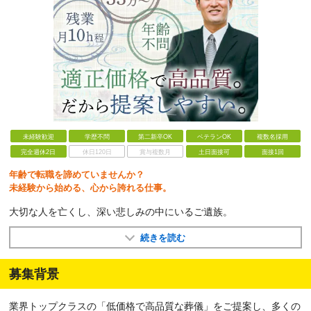
未経験歓迎
学歴不問
第二新卒OK
ベテランOK
複数名採用
完全週休2日
休日120日
賞与複数月
土日面接可
面接1回
年齢で転職を諦めていませんか？
未経験から始める、心から誇れる仕事。
大切な人を亡くし、深い悲しみの中にいるご遺族。
続きを読む
募集背景
業界トップクラスの「低価格で高品質な葬儀」をご提案し、多くの