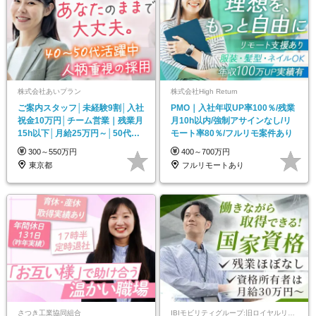
株式会社あいプラン
株式会社High Return
ご案内スタッフ│未経験9割│入社
PMO｜入社年収UP率100％/残業
祝金10万円│チーム営業｜残業月
月10h以内/強制アサインなし/リ
15h以下│月給25万円～│50代未
モート率80％/フルリモ案件あり
経験活躍中
300～550万円
400～700万円
東京都
フルリモートあり
さつき工業協同組合
IBIモビリティグループ:旧ロイヤルリムジングループ