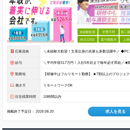
未経験歓迎
学歴不問
第二新
休日120日
賞与複数月
上場
応募資格
給与
勤務地
働き方
リモートワークOK
目安残業時間
10時間以内
求人を見る
掲載終了予定日：
2026.08.20