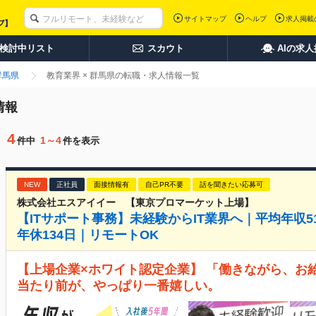
サイトマップ
ヘルプ
求人掲載
検討中リスト
スカウト
AIの求
群馬県
教育業界 × 群馬県の転職・求人情報一覧
情報
4
1～4
件中
件を表示
NEW
正社員
面接情報有
自己PR不要
話を聞きたい応募可
株式会社エスアイイー 【東京プロマーケット上場】
【ITサポート事務】未経験からIT業界へ｜平均年収
年休134日｜リモートOK
【上場企業×ホワイト認定企業】 「働きながら、お
当たり前が、やっぱり一番嬉しい。