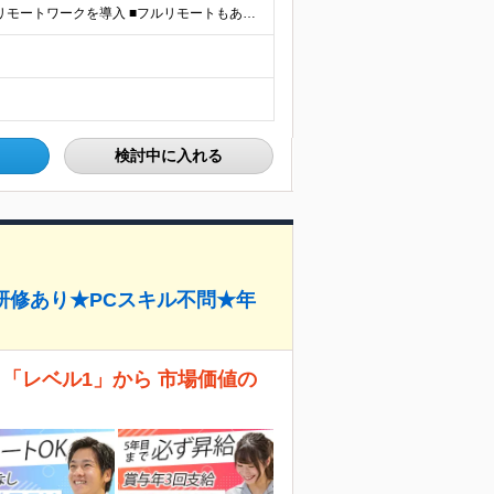
【研修中は完全在宅勤務】 ■7割以上のプロジェクトでリモートワークを導入 ■フルリモートもあり ■一都三県のプロジェクト先 ■転居を伴う転勤なし ＜プロジェクト先＞ 東京・神奈川・千葉・埼玉でのプロ
検討中に入れる
研修あり★PCスキル不問★年
 「レベル1」から 市場価値の