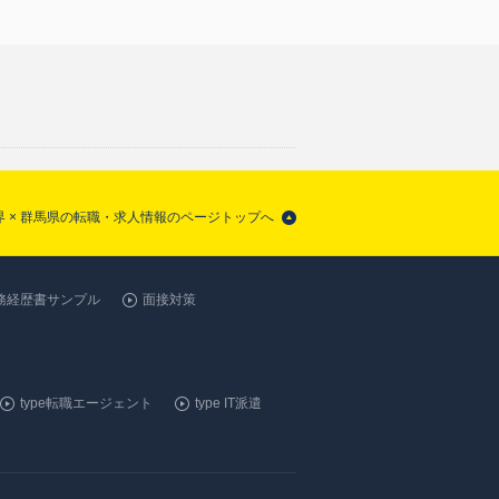
界 × 群馬県の転職・求人情報のページトップへ
務経歴書サンプル
面接対策
type転職エージェント
type IT派遣