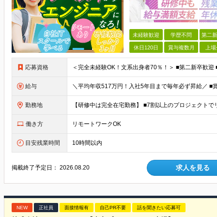
未経験歓迎
学歴不問
第二新
休日120日
賞与複数月
上場
応募資格
給与
勤務地
働き方
リモートワークOK
目安残業時間
10時間以内
求人を見る
掲載終了予定日：
2026.08.20
NEW
正社員
面接情報有
自己PR不要
話を聞きたい応募可