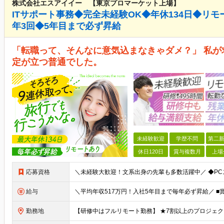
株式会社エスアイイー 【東京プロマーケット上場】
ITサポート事務◆完全未経験OK◆年休134日◆リモ
年3回◆5年目まで必ず昇給
「転職って、そんなに意気込まなきゃダメ？」 私
定が立つ普通でした。
未経験歓迎
学歴不問
第二新
休日120日
賞与複数月
上場
応募資格
給与
勤務地