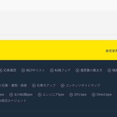
教育業
応募履歴
検討中リスト
転職フェア
履歴書の書き方
職
応募・書類・面接
仕事力アップ
コンテンツサイトマップ
pe
女の転職type
エンジニアtype
20's type
Direct type
ype就活エージェント