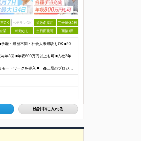
卒OK
ベテランOK
複数名採用
完全週休2日
企業
転勤なし
土日面接可
面接1回
＜完全未経験OK！文系出身者70％！＞ ■第二新卒歓迎 ■学歴・経歴不問・社会人未経験もOK ■20代を中心に活躍中◎ ★☆先輩たちの前職☆★ 元アパレルスタッフや塾講師、介護士、事務、営業など社員
＼平均年収517万円！入社5年目まで毎年必ず昇給／ ■賞与年3回 ■年収800万円以上も可 ■入社3年以上の平均年収469.2万円 月給23万2000円以上＋賞与年3回＋各種手当 ☆入社5年目まで最
【研修中は完全在宅勤務】 ■7割以上のプロジェクトでリモートワークを導入 ■一都三県のプロジェクト先 ■転居を伴う転勤なし ＜プロジェクト先＞ 東京・神奈川・千葉・埼玉でのプロジェクト先にて勤務いた
検討中に入れる