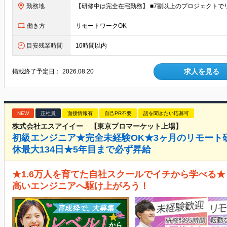
勤務地
働き方
リモートワークOK
目安残業時間
10時間以内
求人を見る
掲載終了予定日：
2026.08.20
NEW
正社員
面接情報有
自己PR不要
話を聞きたい応募可
株式会社エスアイイー 【東京プロマーケット上場】
初級エンジニア★完全未経験OK★3ヶ月のリモート
休最大134日★5年目まで必ず昇給
★1.6万人を育てた自社スクールでイチから学べる★
高いエンジニアへ駆け上がろう！