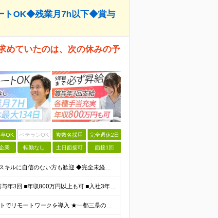
ートOK◆残業月7h以下◆賞与
が求めていたのは、次の休みの予
卒OK
ベテランOK
複数名採用
完全週休2日
企業
転勤なし
土日面接可
面接1回
＼未経験大歓迎！文系出身の先輩も多数活躍中／ ◆PCスキルに自信のない方も歓迎 ◆完全未経験OK ◆社会人デビューもOK ◆学歴不問 ＊*こんなアナタにオススメです*＊ ◇事務職に興味があるが、給与
＼平均年収517万円！入社5年目まで毎年必ず昇給／ ■賞与年3回 ■年収800万円以上も可 ■入社3年以上の平均年収469.2万円 月給23万2000円以上＋賞与年3回＋各種手当 ☆入社5年目まで最
【研修中はフルリモート勤務】 ★7割以上のプロジェクトでリモートワークを導入 ★一都三県のプロジェクト先 ★転居を伴う転勤なし ＜プロジェクト先＞ 東京・神奈川・千葉・埼玉でのプロジェクト先にて勤務