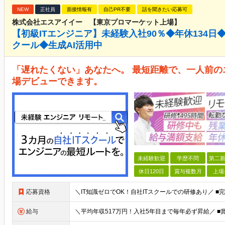
NEW
正社員
面接情報有
自己PR不要
話を聞きたい応募可
株式会社エスアイイー 【東京プロマーケット上場】
【初級ITエンジニア】未経験入社90％◆年休134日◆
クール◆生成AI活用中
「遅れたくない」あなたへ。 最短距離で、一人前の
場デビューできます。
未経験歓迎
学歴不問
第二新
休日120日
賞与複数月
上場
応募資格
給与