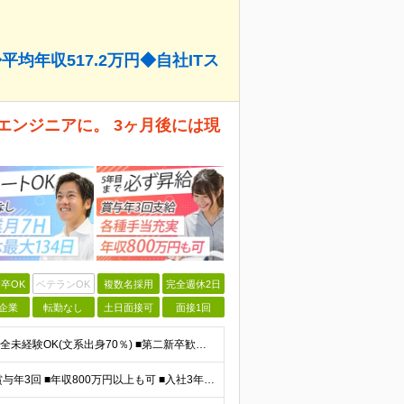
平均年収517.2万円◆自社ITス
エンジニアに。 3ヶ月後には現
卒OK
ベテランOK
複数名採用
完全週休2日
企業
転勤なし
土日面接可
面接1回
＼IT知識ゼロでOK！自社ITスクールでの研修あり／ ■完全未経験OK(文系出身70％) ■第二新卒歓迎 ■学歴不問 └社会人未経験の方も歓迎します！ 5名以上の採用を予定しているので、同期と入社も
＼平均年収517万円！入社5年目まで毎年必ず昇給／ ■賞与年3回 ■年収800万円以上も可 ■入社3年以上の平均年収469.2万円 月給23万2000円以上＋賞与年3回＋各種手当 ☆入社5年目まで最