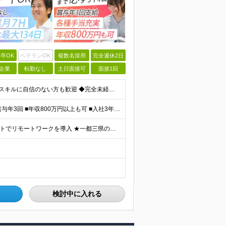
卒OK
ベテランOK
複数名採用
完全週休2日
企業
転勤なし
土日面接可
面接1回
＼未経験大歓迎！文系出身の先輩も多数活躍中／ ◆PCスキルに自信のない方も歓迎 ◆完全未経験OK ◆社会人デビューもOK ◆学歴不問 「働きながら少しずつ専門スキルを身につけたい」という意欲重視の採
＼平均年収517万円！入社5年目まで毎年必ず昇給／ ■賞与年3回 ■年収800万円以上も可 ■入社3年以上の平均年収469.2万円 月給23万2000円以上＋賞与年3回＋各種手当 ☆入社5年目まで最
【研修中はフルリモート勤務】 ★7割以上のプロジェクトでリモートワークを導入 ★一都三県のプロジェクト先 ★転居を伴う転勤なし ＜プロジェクト先＞ 東京・神奈川・千葉・埼玉でのプロジェクト先にて勤務
検討中に入れる