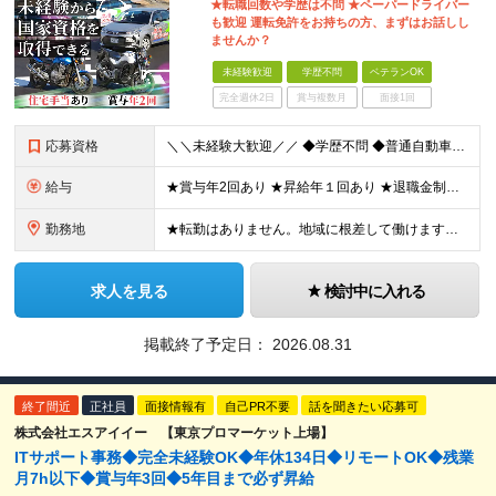
★転職回数や学歴は不問 ★ペーパードライバー
も歓迎 運転免許をお持ちの方、まずはお話しし
ませんか？
未経験歓迎
学歴不問
ベテランOK
完全週休2日
賞与複数月
面接1回
応募資格
＼＼未経験大歓迎／／ ◆学歴不問 ◆普通自動車運転免許（AT限定可） ※AT限定の場合は、入社前に限定解除をしていただきます！ ※ペーパードライバーで入社し、活躍している社員もいます！
給与
★賞与年2回あり ★昇給年１回あり ★退職金制度あり ◆月給230,000円～ ※教習指導員資格取得前は月給195,000円～ ※残業代は別途全額支給します ※試用期間3ヶ月あり（期間中の待遇等の
勤務地
★転勤はありません。地域に根差して働けます。 ★マイカー・バイク通勤OK（無料駐車場を完備） 鷹ノ台ドライビングスクール／千葉県千葉市花見川区柏井4-2-1 ※(変更の範囲)上記を除く当社関連勤務
求人を見る
検討中に入れる
掲載終了予定日：
2026.08.31
終了間近
正社員
面接情報有
自己PR不要
話を聞きたい応募可
株式会社エスアイイー 【東京プロマーケット上場】
ITサポート事務◆完全未経験OK◆年休134日◆リモートOK◆残業
月7h以下◆賞与年3回◆5年目まで必ず昇給