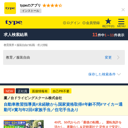
typeのアプリ
インストール
ログイン
会員登録
検討中(
0
)
MENU
11
求人検索結果
件中
1～11
件表示
教育業界 × 服装自由の転職・求人情報
教育／服装自由
変更
保存した検索条件
NEW
正社員
面接情報有
自己PR不要
鷹ノ台ドライビングスクール株式会社
自動車教習指導員#未経験から国家資格取得#年齢不問#マイカー通
勤可#賞与年2回#家族手当／住宅手当あり
40代、50代からの「最後の転職」。 運転免許を
活かし、夜勤なし＆定時退社で 定年まで安定し