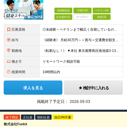
未経験歓迎
学歴不問
ベテランOK
完全週休2日
賞与複数月
面接1回
応募資格
◎未経験～ベテランまで幅広く在籍しているので大丈夫！◎ ＼こんなアナタにピッタリです♪／ ◆IT業界で手に職を付けて活躍したい方 ◆サポート体制が整っている会社で働きたい方 ◆フラットな社風の会社で
給与
《経験者》 月給30万円～＋賞与＋交通費全額支給 《未経験者》 月給23万円～＋賞与＋交通費全額支給 ※上記月給には固定残業代（20時間分／《経験者》40,600円～《未経験者》31,100円～）
勤務地
《転勤なし！》 ▼本社 東京都豊島区南池袋3-13-8 ホウエイビル9F ▼開発拠点 東京都豊島区南池袋3-13-5 KJ南池袋ビル4階 【東京本社or首都圏の各プロジェクト先】 ▼各プロジェクト
働き方
リモートワーク相談可能
残業時間
10時間以内
求人を見る
検討中に入れる
掲載終了予定日：
2026.09.03
終了間近
正社員
契約社員
自己PR不要
株式会社Funkit