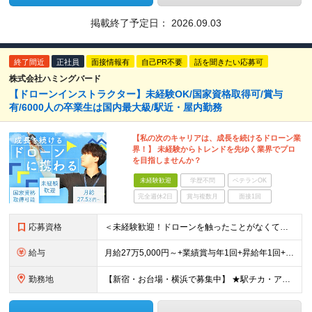
掲載終了予定日：
2026.09.03
終了間近
正社員
面接情報有
自己PR不要
話を聞きたい応募可
株式会社ハミングバード
【ドローンインストラクター】未経験OK/国家資格取得可/賞与
有/6000人の卒業生は国内最大級/駅近・屋内勤務
【私の次のキャリアは、成長を続けるドローン業
界！】 未経験からトレンドを先ゆく業界でプロ
を目指しませんか？
未経験歓迎
学歴不問
ベテランOK
完全週休2日
賞与複数月
面接1回
応募資格
＜未経験歓迎！ドローンを触ったことがなくて不安という方もまずはご応募ください！＞ ◆高卒以上 ◆要普通自動車免許（AT限定可） ◆35歳までの方（若手層の長期キャリア形成のため） ＼下記に当てはま
給与
月給27万5,000円～+業績賞与年1回+昇給年1回+交通費支給 ※固定残業代（6万1659円/40h分）を含みます。超過分は別途支給 ※試用期間3ヶ月あり（待遇・条件面の差異はありません）
勤務地
【新宿・お台場・横浜で募集中】 ★駅チカ・アクセス良好・屋内勤務 【お台場本校】 東京都港区台場1-7-1 アクアシティお台場3F 【新宿校】 東京都新宿区新宿5-16-4 新宿マルイ メン6F