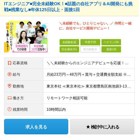
ITエンジニア■完全未経験OK！■話題の自社アプリ＆AI開発にも挑
戦■残業なし■年休125日以上・面接1回
＼未経験でも、ひとりじゃない。／ 仲間と一緒
に、自社サービス開発デビュー！
未経験歓迎
学歴不問
ベテランOK
完全週休2日
賞与複数月
面接1回
応募資格
＼＼未経験からのエンジニアデビューを応援！／／ ★完全未経験OK ★学歴不問 ★第二新卒歓迎 実際に、元ミュージシャンや調理師など、 異業種から転職した先輩も活躍中♪ 10名ほどのチーム体制で、分
給与
月給23万円～48万円＋賞与＋交通費全額支給 ※経験・能力・スキルを考慮して決定します。 ※地方から上京される方には、上京支援金の支給もあります。 ※上記月給には固定残業代（15時間～20時間分／2
勤務地
東京本社 ≪東京本社≫ 東京都豊島区南池袋3-13-8 ホウエイビル9F ★経験者はフルリモート/リモート可 ★通院による早出や遅出にも柔軟に対応 ★池袋駅より徒歩5分の好アクセス ★未経験の方は
働き方
リモートワーク相談可能
残業時間
10時間以内
求人を見る
検討中に入れる