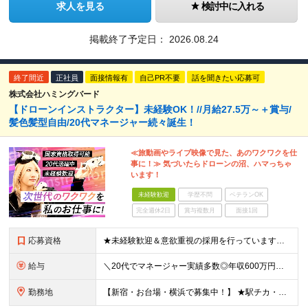
求人を見る
検討中に入れる
掲載終了予定日：
2026.08.24
終了間近
正社員
面接情報有
自己PR不要
話を聞きたい応募可
株式会社ハミングバード
【ドローンインストラクター】未経験OK！//月給27.5万～＋賞与/
髪色髪型自由/20代マネージャー続々誕生！
≪旅動画やライブ映像で見た、あのワクワクを仕
事に！≫ 気づいたらドローンの沼、ハマっちゃ
います！
未経験歓迎
学歴不問
ベテランOK
完全週休2日
賞与複数月
面接1回
応募資格
★未経験歓迎＆意欲重視の採用を行っています★ ◆高卒以上 ◆要普通自動車免許（AT限定可） ◆35歳までの方（若手層の長期キャリア形成のため） ≪こんな方は大歓迎≫ ・ドローンに興味がある ・旅行
給与
＼20代でマネージャー実績多数◎年収600万円も可能！／ 月給27万5,000円～+業績賞与年1回+昇給年1回+交通費支給 ※固定残業代（6万1659円/40h分）を含みます。超過分は別途支給 ※
勤務地
【新宿・お台場・横浜で募集中！】 ★駅チカ・アクセス良好・屋内勤務★ 【お台場本校】 東京都港区台場1-7-1 アクアシティお台場3F 【新宿校】 東京都新宿区新宿5-16-4 新宿マルイ メン6