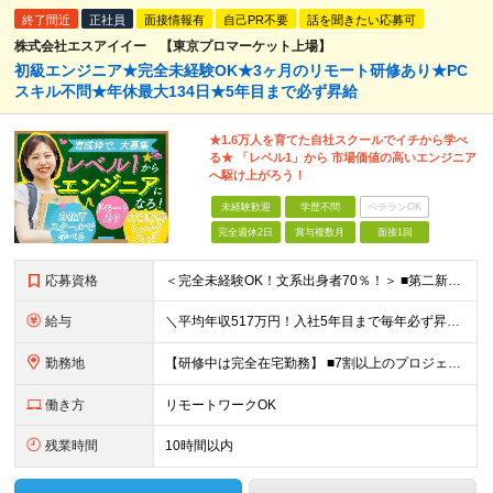
終了間近
正社員
面接情報有
自己PR不要
話を聞きたい応募可
株式会社エスアイイー 【東京プロマーケット上場】
初級エンジニア★完全未経験OK★3ヶ月のリモート研修あり★PC
スキル不問★年休最大134日★5年目まで必ず昇給
★1.6万人を育てた自社スクールでイチから学べ
る★ 「レベル1」から 市場価値の高いエンジニア
へ駆け上がろう！
未経験歓迎
学歴不問
ベテランOK
完全週休2日
賞与複数月
面接1回
応募資格
＜完全未経験OK！文系出身者70％！＞ ■第二新卒歓迎 ■学歴・経歴不問・社会人未経験もOK ■20代を中心に活躍中◎ ★☆先輩たちの前職☆★ 元アパレルスタッフや塾講師、介護士、事務、営業など社員
給与
＼平均年収517万円！入社5年目まで毎年必ず昇給／ ■賞与年3回 ■年収800万円以上も可 ■入社3年以上の平均年収469.2万円 月給23万2000円以上＋賞与年3回＋各種手当 ☆入社5年目まで最
勤務地
【研修中は完全在宅勤務】 ■7割以上のプロジェクトでリモートワークを導入 ■一都三県のプロジェクト先 ■転居を伴う転勤なし ＜プロジェクト先＞ 東京・神奈川・千葉・埼玉でのプロジェクト先にて勤務いた
働き方
リモートワークOK
残業時間
10時間以内