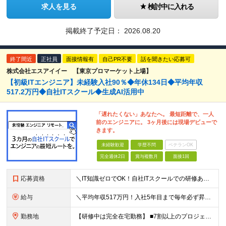
求人を見る
検討中に入れる
掲載終了予定日：
2026.08.20
終了間近
正社員
面接情報有
自己PR不要
話を聞きたい応募可
株式会社エスアイイー 【東京プロマーケット上場】
【初級ITエンジニア】未経験入社90％◆年休134日◆平均年収
517.2万円◆自社ITスクール◆生成AI活用中
「遅れたくない」あなたへ。 最短距離で、一人
前のエンジニアに。 3ヶ月後には現場デビューで
きます。
未経験歓迎
学歴不問
ベテランOK
完全週休2日
賞与複数月
面接1回
応募資格
＼IT知識ゼロでOK！自社ITスクールでの研修あり／ ■完全未経験OK(文系出身70％) ■第二新卒歓迎 ■学歴不問 └社会人未経験の方も歓迎します！ 5名以上の採用を予定しているので、同期と入社も
給与
＼平均年収517万円！入社5年目まで毎年必ず昇給／ ■賞与年3回 ■年収800万円以上も可 ■入社3年以上の平均年収469.2万円 月給23万2000円以上＋賞与年3回＋各種手当 ☆入社5年目まで最
勤務地
【研修中は完全在宅勤務】 ■7割以上のプロジェクトでリモートワークを導入 ■フルリモートもあり ■一都三県のプロジェクト先 ■転居を伴う転勤なし ＜プロジェクト先＞ 東京・神奈川・千葉・埼玉でのプロ