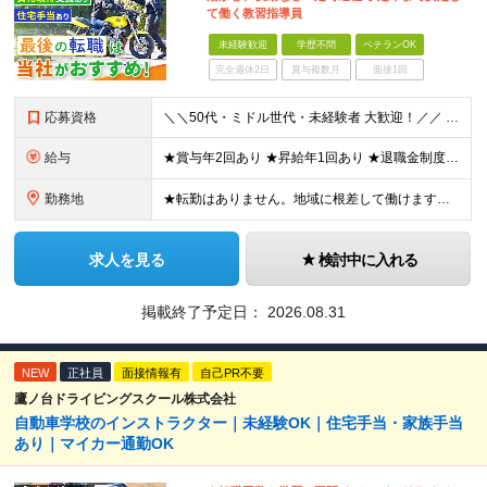
て働く教習指導員
未経験歓迎
学歴不問
ベテランOK
完全週休2日
賞与複数月
面接1回
応募資格
＼＼50代・ミドル世代・未経験者 大歓迎！／／ ◆年齢不問 ◆学歴不問 ◆普通自動車運転免許（AT限定可） ※ドライバー経験は不要です。接客業や営業、事務など異業種出身の50代多数活躍中！
給与
★賞与年2回あり ★昇給年1回あり ★退職金制度あり ◆月給230,000円～ ※教習指導員資格取得前は月給195,000円～ ※残業代は別途全額支給します ※試用期間3ヶ月あり（期間中の待遇等の
勤務地
★転勤はありません。地域に根差して働けます。 ★マイカー・バイク通勤OK（無料駐車場を完備） 鷹ノ台ドライビングスクール／千葉県千葉市花見川区柏井4-2-1 ※(変更の範囲)上記を除く当社関連勤務
求人を見る
検討中に入れる
掲載終了予定日：
2026.08.31
NEW
正社員
面接情報有
自己PR不要
鷹ノ台ドライビングスクール株式会社
自動車学校のインストラクター｜未経験OK｜住宅手当・家族手当
あり｜マイカー通勤OK