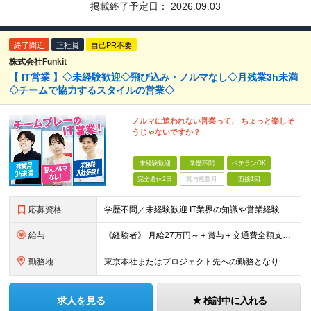
掲載終了予定日：
2026.09.03
終了間近
正社員
自己PR不要
株式会社Funkit
【 IT営業 】◇未経験歓迎◇飛び込み・ノルマなし◇月残業3h未満
◇チームで協力するスタイルの営業◇
ノルマに追われない営業って、 ちょっと楽しそ
うじゃないですか？
未経験歓迎
学歴不問
ベテランOK
完全週休2日
賞与複数月
面接1回
応募資格
学歴不問／未経験歓迎 IT業界の知識や営業経験は問いません。 大切にしたいのは、これまでの経歴よりも「人と話すことが好き」「チームで仕事を進めたい」という気持ちです。 ◆ こんな方とお会いしたいで
給与
《経験者》 月給27万円～＋賞与＋交通費全額支給 《未経験者》 月給23万円～＋賞与＋交通費全額支給 ※上記月給には固定残業代（20時間分／《経験者》34,000円～《未経験者》31,100円～）
勤務地
東京本社またはプロジェクト先への勤務となります ■本社 東京都豊島区南池袋3-13-8 ホウエイビル9F ＜アクセス＞ 各線「池袋駅」から徒歩5分 ■東京開発センター 東京都豊島区南池袋3-13-
求人を見る
検討中に入れる