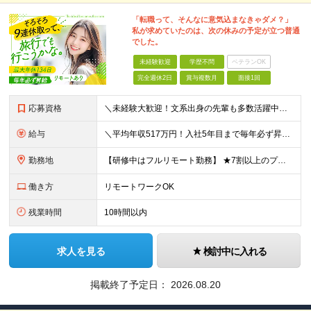
「転職って、そんなに意気込まなきゃダメ？」
私が求めていたのは、次の休みの予定が立つ普通
でした。
未経験歓迎
学歴不問
ベテランOK
完全週休2日
賞与複数月
面接1回
応募資格
＼未経験大歓迎！文系出身の先輩も多数活躍中／ ◆PCスキルに自信のない方も歓迎 ◆完全未経験OK ◆社会人デビューもOK ◆学歴不問 ＊*こんなアナタにオススメです*＊ ◇事務職に興味があるが、給与
給与
＼平均年収517万円！入社5年目まで毎年必ず昇給／ ■賞与年3回 ■年収800万円以上も可 ■入社3年以上の平均年収469.2万円 月給23万2000円以上＋賞与年3回＋各種手当 ☆入社5年目まで最
勤務地
【研修中はフルリモート勤務】 ★7割以上のプロジェクトでリモートワークを導入 ★一都三県のプロジェクト先 ★転居を伴う転勤なし ＜プロジェクト先＞ 東京・神奈川・千葉・埼玉でのプロジェクト先にて勤務
働き方
リモートワークOK
残業時間
10時間以内
求人を見る
検討中に入れる
掲載終了予定日：
2026.08.20