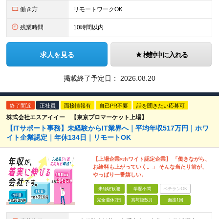
働き方
リモートワークOK
残業時間
10時間以内
求人を見る
検討中に入れる
掲載終了予定日：
2026.08.20
終了間近
正社員
面接情報有
自己PR不要
話を聞きたい応募可
株式会社エスアイイー 【東京プロマーケット上場】
【ITサポート事務】未経験からIT業界へ｜平均年収517万円｜ホワ
イト企業認定｜年休134日｜リモートOK
【上場企業×ホワイト認定企業】 「働きながら、
お給料も上がっていく。」 そんな当たり前が、
やっぱり一番嬉しい。
未経験歓迎
学歴不問
ベテランOK
完全週休2日
賞与複数月
面接1回