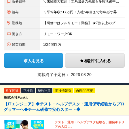
応募資格
＼未経験大歓迎！文系出身の先輩も多数活躍中／ ◆PCスキルに自信のない方も歓迎 ◆完全未経験OK ◆社会人デビューもOK ◆学歴不問 「働きながら少しずつ専門スキルを身につけたい」という意欲重視の採
給与
＼平均年収517万円！入社5年目まで毎年必ず昇給／ ■賞与年3回 ■年収800万円以上も可 ■入社3年以上の平均年収469.2万円 月給23万2000円以上＋賞与年3回＋各種手当 ☆入社5年目まで最
勤務地
【研修中はフルリモート勤務】 ★7割以上のプロジェクトでリモートワークを導入 ★一都三県のプロジェクト先 ★転居を伴う転勤なし ＜プロジェクト先＞ 東京・神奈川・千葉・埼玉でのプロジェクト先にて勤務
働き方
リモートワークOK
残業時間
10時間以内
求人を見る
検討中に入れる
掲載終了予定日：
2026.08.20
終了間近
正社員
契約社員
面接情報有
自己PR不要
株式会社Funkit
【ITエンジニア】◆テスト・ヘルプデスク・運用保守経験からプロ
グラマーへ◆チーム研修で安心スタート◆
テスト・運用・ヘルプデスク経験を、開発キャリ
アの入口に。