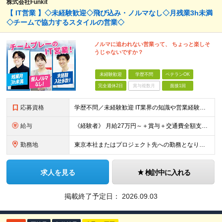
株式会社Funkit
【 IT営業 】◇未経験歓迎◇飛び込み・ノルマなし◇月残業3h未満
◇チームで協力するスタイルの営業◇
ノルマに追われない営業って、 ちょっと楽しそ
うじゃないですか？
未経験歓迎
学歴不問
ベテランOK
完全週休2日
賞与複数月
面接1回
応募資格
学歴不問／未経験歓迎 IT業界の知識や営業経験は問いません。 大切にしたいのは、これまでの経歴よりも「人と話すことが好き」「チームで仕事を進めたい」という気持ちです。 ◆ こんな方とお会いしたいで
給与
《経験者》 月給27万円～＋賞与＋交通費全額支給 《未経験者》 月給23万円～＋賞与＋交通費全額支給 ※上記月給には固定残業代（20時間分／《経験者》34,000円～《未経験者》31,100円～）
勤務地
東京本社またはプロジェクト先への勤務となります ■本社 東京都豊島区南池袋3-13-8 ホウエイビル9F ＜アクセス＞ 各線「池袋駅」から徒歩5分 ■東京開発センター 東京都豊島区南池袋3-13-
求人を見る
検討中に入れる
掲載終了予定日：
2026.09.03