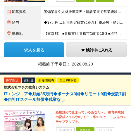
応募資格
警備業界や人材派遣業界・建設業界で営業経験がある方歓迎！ 管理職経験も活かせます◎ 【具体的には】 業界・職種未経験の方歓迎 ★要普通免許 ★学歴不問
給与
◆37万円以上 ※固定残業代を含む ※経験・能力を考慮 ※決算賞与あり 【固定残業代】14万円/45時間 ※固定残業代は残業がない場合も支給し、超過分は別途支給する ※超過分は別途全額支給 ・一律手
勤務地
【東京都】 ■青梅支社 青梅市新町3-18-3 ■渋谷支社 渋谷区渋谷1-6-5 ■新宿支社 新宿区新宿3-11-10 ■池袋支社 豊島区東池袋1-35-5 ■両国支社 墨田区江東橋1-12-8KDビ
求人を見る
検討中に入れる
掲載終了予定日：
2026.08.20
終了間近
正社員
面接情報有
自己PR不要
株式会社マチス教育システム
ITエンジニア◆月給35万円◆ボーナス3回◆リモート9割◆受託7割
◆自社ITスクール無償◆残業なし
経験浅めで止まっているあなたへ。 教育事業発
の育成ノウハウ×リモート率90％で、 一歩先のス
テップアップを。
未経験歓迎
学歴不問
ベテランOK