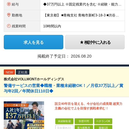
給与
◆37万円以上 ※固定残業代を含む ※経験・能力を考慮 ※決算賞与あり 【固定残業代】14万円/45時間 ※固定残業代は残業がない場合も支給し、超過分は別途支給する ※超過分は別途全額支給 ・一律手
勤務地
【東京都】 ■青梅支社 青梅市新町3-18-3 ■渋谷支社 渋谷区渋谷1-6-5 ■新宿支社 新宿区新宿3-11-10 ■池袋支社 豊島区東池袋1-35-5 ■両国支社 墨田区江東橋1-12-8KDビ
残業時間
10時間以内
求人を見る
検討中に入れる
掲載終了予定日：
2026.08.20
NEW
正社員
株式会社VOLLMONTホールディングス
警備サービスの営業◆職種・業種未経験OK！／月収37万以上／賞
与年2回／年間休日110日◆
設立40年目を迎える、今が会社の成長期 超実力
主義の会社で上を目指す挑戦者求む！
未経験歓迎
学歴不問
ベテランOK
完全週休2日
賞与複数月
面接1回