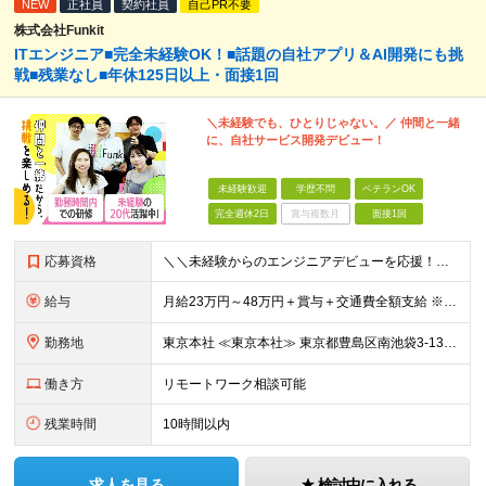
NEW
正社員
契約社員
自己PR不要
株式会社Funkit
ITエンジニア■完全未経験OK！■話題の自社アプリ＆AI開発にも挑
戦■残業なし■年休125日以上・面接1回
＼未経験でも、ひとりじゃない。／ 仲間と一緒
に、自社サービス開発デビュー！
未経験歓迎
学歴不問
ベテランOK
完全週休2日
賞与複数月
面接1回
応募資格
＼＼未経験からのエンジニアデビューを応援！／／ ★完全未経験OK ★学歴不問 ★第二新卒歓迎 実際に、元ミュージシャンや調理師など、 異業種から転職した先輩も活躍中♪ 10名ほどのチーム体制で、分
給与
月給23万円～48万円＋賞与＋交通費全額支給 ※経験・能力・スキルを考慮して決定します。 ※地方から上京される方には、上京支援金の支給もあります。 ※上記月給には固定残業代（15時間～20時間分／2
勤務地
東京本社 ≪東京本社≫ 東京都豊島区南池袋3-13-8 ホウエイビル9F ★経験者はフルリモート/リモート可 ★通院による早出や遅出にも柔軟に対応 ★池袋駅より徒歩5分の好アクセス ★未経験の方は
働き方
リモートワーク相談可能
残業時間
10時間以内
求人を見る
検討中に入れる