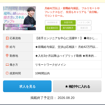
月給42万以上・前職給与保証。 フルリモートや
フレックスなど、 生活もキャリアも「自分軸」
でコントロール。
未経験歓迎
学歴不問
ベテランOK
完全週休2日
賞与複数月
面接1回
応募資格
【若手エンジニアを中心に活躍中！】 ◆何かしらの開発経験をお持ちの方 ◆学歴不問・独学歓迎！ ◆ブランクのある方や、社会人経験10年以上の方もOK ＼こんな方はぜひご応募ください／ □主体的に学び、
給与
★前職給与保証、交渉は応相談！ 月給42万円以上＋各種手当 ※前職の給与・経験・能力などを考慮のうえ当社規定により優遇いたします ※試用期間3ヶ月（その間の雇用形態・給与・待遇に差異はありません）
勤務地
★入社3か月以降はハイブリッド勤務 ★将来的にはフルリモートも可 出勤となる場合は、本社（秋葉原）、開発室（御徒町）、 または東京都内の各プロジェクト先（大崎）での勤務となります。 ※勤務地は希望を
働き方
リモートワークがメイン
残業時間
10時間以内
求人を見る
検討中に入れる
掲載終了予定日：
2026.08.20