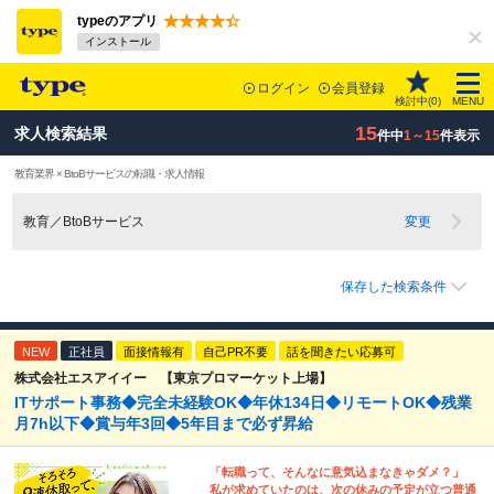
typeのアプリ
インストール
ログイン
会員登録
検討中(
0
)
MENU
15
求人検索結果
件中
1～15
件表示
教育業界 × BtoBサービスの転職・求人情報
教育／BtoBサービス
変更
保存した検索条件
NEW
正社員
面接情報有
自己PR不要
話を聞きたい応募可
株式会社エスアイイー 【東京プロマーケット上場】
ITサポート事務◆完全未経験OK◆年休134日◆リモートOK◆残業
月7h以下◆賞与年3回◆5年目まで必ず昇給
「転職って、そんなに意気込まなきゃダメ？」
私が求めていたのは、次の休みの予定が立つ普通