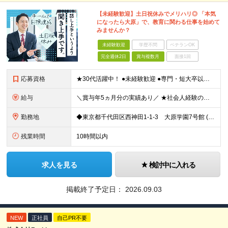
【未経験歓迎】土日祝休みでメリハリ◎ 「本気
になったら大原」で、教育に関わる仕事を始めて
みませんか？
未経験歓迎
学歴不問
ベテランOK
完全週休2日
賞与複数月
面接1回
応募資格
★30代活躍中！ ●未経験歓迎 ●専門・短大卒以上 ●簡単なPCスキル（Excel、Wordでの入力ができる程度） 〜こんな方にピッタリです〜 ◎数字に追われず、お客様とじっくり向き合いたい方 ◎相
給与
＼賞与年5ヵ月分の実績あり／ ★社会人経験の年数に応じて給与アップ！ ★実績に応じたベースアップも年1回実施しています ★営業経験者の方は、月給40万円も可能！ 【想定年収】400～800万円 ┗
勤務地
◆東京都千代田区西神田1-1-3 大原学園7号館 (変更の範囲)上記を除く当社関連勤務地
残業時間
10時間以内
求人を見る
検討中に入れる
掲載終了予定日：
2026.09.03
NEW
正社員
自己PR不要