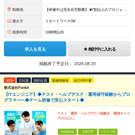
勤務地
【研修中は完全在宅勤務】 ■7割以上のプロジェクトでリモートワークを導入 ■一都三県のプロジェクト先 ■転居を伴う転勤なし ＜プロジェクト先＞ 東京・神奈川・千葉・埼玉でのプロジェクト先にて勤務いた
働き方
リモートワークOK
残業時間
10時間以内
求人を見る
検討中に入れる
掲載終了予定日：
2026.08.20
NEW
正社員
契約社員
面接情報有
自己PR不要
株式会社Funkit
【ITエンジニア】◆テスト・ヘルプデスク・運用保守経験からプロ
グラマーへ◆チーム研修で安心スタート◆
テスト・運用・ヘルプデスク経験を、開発キャリ
アの入口に。
未経験歓迎
学歴不問
ベテランOK