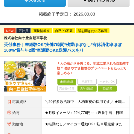
掲載終了予定日：
2026.09.03
NEW
正社員
面接情報有
自己PR不要
話を聞きたい応募可
株式会社向ケ丘自動車学校
受付事務｜未経験OK*実働7時間*残業ほぼなし*有休消化率ほぼ
100%*賞与年2回*車通勤OK&送迎バスあり
＊人の温かさを感じる、地域に愛される自動車学
校＊ 働きやすさ抜群◎プライベートもたっぷり
楽しめる！
未経験歓迎
学歴不問
ベテランOK
完全週休2日
賞与複数月
面接1回
応募資格
＼20代多数活躍中！人柄重視の採用です／ ★職種・業種未経験OK！ ★第二新卒歓迎 ★高卒以上 ━━━━━━━━━━━━━━━━━ 事務経験は不問！人柄重視の採用です♪ ━━━━━━━━━━━━━━
給与
★月収イメージ：224,776円～（遅番手当、日曜手当など含む）＋賞与年2回 月給20万720円～＋残業代全額支給＋各種手当＋賞与年2回 ┗遅番シフト、日曜の出勤でプラスで手当支給！ ┗他にも、家族
勤務地
★転勤なし／マイカー通勤OK！駐車場完備 ★たまプラーザ／新百合ヶ丘／登戸などから送迎バスも出ています！ 【向ケ丘自動車学校】 神奈川県川崎市宮前区菅生4-6-1 ※(変更の範囲)勤務地に変更なし