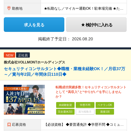
勤務地
★転勤なし／マイカー通勤OK！駐車場完備 ★たまプラーザ／新百合ヶ丘／登戸などから送迎バスも出ています！ 【向ケ丘自動車学校】 神奈川県川崎市宮前区菅生4-6-1 ※(変更の範囲)勤務地に変更なし
求人を見る
検討中に入れる
掲載終了予定日：
2026.08.20
NEW
正社員
株式会社VOLLMONTホールディングス
セキュリティコンサルタント◆職種・業種未経験OK！／月収37万
～／賞与年2回／年間休日110日◆
転職成功実績多数！セキュリティコンサルタント
として “高収入”と“やりがい”を手にしません
か？
未経験歓迎
学歴不問
ベテランOK
完全週休2日
賞与複数月
面接1回
応募資格
【必須資格】 ◆要普通免許 ◆学歴不問 ◆コミュニケーション能力に自信のある方 ⇒お客様との関係をより良いものにしてください◎ ◆計画性を持って積極的に行動できる方 ⇒先のことを考えてお客様