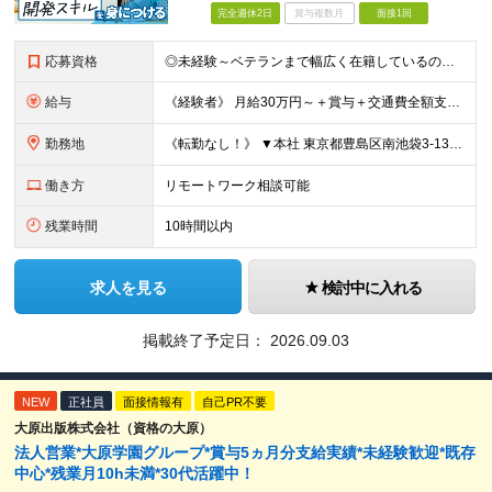
完全週休2日
賞与複数月
面接1回
応募資格
◎未経験～ベテランまで幅広く在籍しているので大丈夫！◎ ＼こんなアナタにピッタリです♪／ ◆IT業界で手に職を付けて活躍したい方 ◆サポート体制が整っている会社で働きたい方 ◆フラットな社風の会社で
給与
《経験者》 月給30万円～＋賞与＋交通費全額支給 《未経験者》 月給23万円～＋賞与＋交通費全額支給 ※上記月給には固定残業代（20時間分／《経験者》40,600円～《未経験者》31,100円～）
勤務地
《転勤なし！》 ▼本社 東京都豊島区南池袋3-13-8 ホウエイビル9F ▼開発拠点 東京都豊島区南池袋3-13-5 KJ南池袋ビル4階 【東京本社or首都圏の各プロジェクト先】 ▼各プロジェクト
働き方
リモートワーク相談可能
残業時間
10時間以内
求人を見る
検討中に入れる
掲載終了予定日：
2026.09.03
NEW
正社員
面接情報有
自己PR不要
大原出版株式会社（資格の大原）
法人営業*大原学園グループ*賞与5ヵ月分支給実績*未経験歓迎*既存
中心*残業月10h未満*30代活躍中！