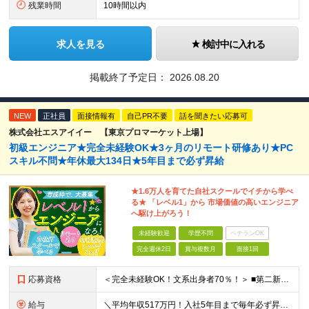
残業時間
10時間以内
求人を見る
検討中に入れる
掲載終了予定日：
2026.08.20
NEW
正社員
面接情報有
自己PR不要
話を聞きたい応募可
株式会社エスアイイー 【東京プロマーケット上場】
初級エンジニア★完全未経験OK★3ヶ月のリモート研修あり★PC
スキル不問★年休最大134日★5年目まで必ず昇給
★1.6万人を育てた自社スクールでイチから学べ
る★ 「レベル1」から 市場価値の高いエンジニア
へ駆け上がろう！
未経験歓迎
学歴不問
ベテランOK
完全週休2日
賞与複数月
面接1回
応募資格
＜完全未経験OK！文系出身者70％！＞ ■第二新卒歓迎 ■学歴・経歴不問・社会人未経験もOK ■20代を中心に活躍中◎ ★☆先輩たちの前職☆★ 元アパレルスタッフや塾講師、介護士、事務、営業など社員
給与
＼平均年収517万円！入社5年目まで毎年必ず昇給／ ■賞与年3回 ■年収800万円以上も可 ■入社3年以上の平均年収469.2万円 月給23万2000円以上＋賞与年3回＋各種手当 ☆入社5年目まで最