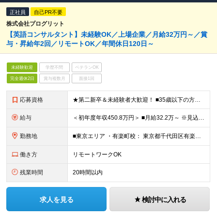
正社員
自己PR不要
株式会社プログリット
【英語コンサルタント】未経験OK／上場企業／月給32万円～／賞
与・昇給年2回／リモートOK／年間休日120日～
未経験歓迎
学歴不問
ベテランOK
完全週休2日
賞与複数月
面接1回
応募資格
★第二新卒＆未経験者大歓迎！ ■35歳以下の方（若年層の長期キャリア形成を図るため） ■下記いずれかに当てはまる方 ・英語力をお持ちの方（目安：TOEIC最低800点相当以上） ・海外への留学経験があ
給与
＜初年度年収450.8万円＞ ■月給32.2万～ ※見込み残業代（58,760円／月30時間分・職務手当：42,000円）含む。超過分は追加で支給 ※試用期間3ヶ月間の条件に差異なし ※正社員で
勤務地
■東京エリア ・有楽町校： 東京都千代田区有楽町2-10-1 東京交通会館ビル5階 ・神田秋葉原校： 東京都千代田区神田須田町1-14-1 ヒューリック神田須田町ビル6階 ・新宿センタービル校： 東京
働き方
リモートワークOK
残業時間
20時間以内
求人を見る
検討中に入れる