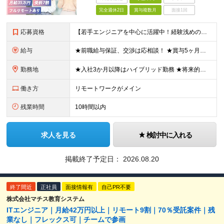
完全週休2日
賞与複数月
面接1回
応募資格
【若手エンジニアを中心に活躍中！経験浅めの方歓迎】 ◆何らかの開発経験（領域・言語不問） ※学歴不問 ※実務未経験も歓迎しています ＼こんな方はぜひご応募ください／ □主体的に学び、自発的にキャリア
給与
★前職給与保証、交渉は応相談！ ★賞与5ヶ月分の実績あり 月給35万円以上＋各種手当＋賞与年3回（5か月分※昨年度実績） ※前職の給与・経験・能力などを考慮のうえ当社規定により優遇いたします ※試
勤務地
★入社3か月以降はハイブリッド勤務 ★将来的にはフルリモートも可 出勤となる場合は、本社（秋葉原）、開発室（御徒町）、 または東京都内の各プロジェクト先（大崎）での勤務となります。 ※勤務地は希望を
働き方
リモートワークがメイン
残業時間
10時間以内
求人を見る
検討中に入れる
掲載終了予定日：
2026.08.20
終了間近
正社員
面接情報有
自己PR不要
株式会社マチス教育システム
ITエンジニア｜月給42万円以上｜リモート9割｜70％受託案件｜残
業なし｜フレックス可｜チームで参画