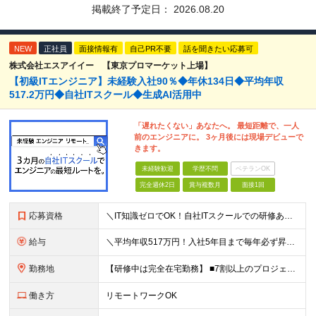
掲載終了予定日：
2026.08.20
NEW
正社員
面接情報有
自己PR不要
話を聞きたい応募可
株式会社エスアイイー 【東京プロマーケット上場】
【初級ITエンジニア】未経験入社90％◆年休134日◆平均年収
517.2万円◆自社ITスクール◆生成AI活用中
「遅れたくない」あなたへ。 最短距離で、一人
前のエンジニアに。 3ヶ月後には現場デビューで
きます。
未経験歓迎
学歴不問
ベテランOK
完全週休2日
賞与複数月
面接1回
応募資格
＼IT知識ゼロでOK！自社ITスクールでの研修あり／ ■完全未経験OK(文系出身70％) ■第二新卒歓迎 ■学歴不問 └社会人未経験の方も歓迎します！ 5名以上の採用を予定しているので、同期と入社も
給与
＼平均年収517万円！入社5年目まで毎年必ず昇給／ ■賞与年3回 ■年収800万円以上も可 ■入社3年以上の平均年収469.2万円 月給23万2000円以上＋賞与年3回＋各種手当 ☆入社5年目まで最
勤務地
【研修中は完全在宅勤務】 ■7割以上のプロジェクトでリモートワークを導入 ■フルリモートもあり ■一都三県のプロジェクト先 ■転居を伴う転勤なし ＜プロジェクト先＞ 東京・神奈川・千葉・埼玉でのプロ
働き方
リモートワークOK