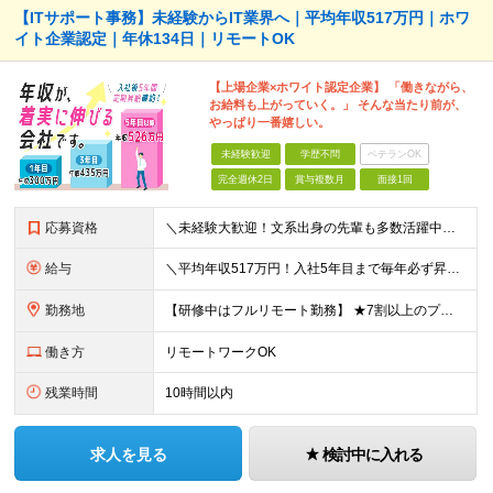
【ITサポート事務】未経験からIT業界へ｜平均年収517万円｜ホワ
イト企業認定｜年休134日｜リモートOK
【上場企業×ホワイト認定企業】 「働きながら、
お給料も上がっていく。」 そんな当たり前が、
やっぱり一番嬉しい。
未経験歓迎
学歴不問
ベテランOK
完全週休2日
賞与複数月
面接1回
応募資格
＼未経験大歓迎！文系出身の先輩も多数活躍中／ ◆PCスキルに自信のない方も歓迎 ◆完全未経験OK ◆社会人デビューもOK ◆学歴不問 「働きながら少しずつ専門スキルを身につけたい」という意欲重視の採
給与
＼平均年収517万円！入社5年目まで毎年必ず昇給／ ■賞与年3回 ■年収800万円以上も可 ■入社3年以上の平均年収469.2万円 月給23万2000円以上＋賞与年3回＋各種手当 ☆入社5年目まで最
勤務地
【研修中はフルリモート勤務】 ★7割以上のプロジェクトでリモートワークを導入 ★一都三県のプロジェクト先 ★転居を伴う転勤なし ＜プロジェクト先＞ 東京・神奈川・千葉・埼玉でのプロジェクト先にて勤務
働き方
リモートワークOK
残業時間
10時間以内
求人を見る
検討中に入れる