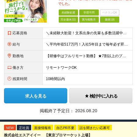
でした。
未経験歓迎
学歴不問
ベテランOK
完全週休2日
賞与複数月
面接1回
応募資格
＼未経験大歓迎！文系出身の先輩も多数活躍中／ ◆PCスキルに自信のない方も歓迎 ◆完全未経験OK ◆社会人デビューもOK ◆学歴不問 ＊*こんなアナタにオススメです*＊ ◇事務職に興味があるが、給与
給与
＼平均年収517万円！入社5年目まで毎年必ず昇給／ ■賞与年3回 ■年収800万円以上も可 ■入社3年以上の平均年収469.2万円 月給23万2000円以上＋賞与年3回＋各種手当 ☆入社5年目まで最
勤務地
【研修中はフルリモート勤務】 ★7割以上のプロジェクトでリモートワークを導入 ★一都三県のプロジェクト先 ★転居を伴う転勤なし ＜プロジェクト先＞ 東京・神奈川・千葉・埼玉でのプロジェクト先にて勤務
働き方
リモートワークOK
残業時間
10時間以内
求人を見る
検討中に入れる
掲載終了予定日：
2026.08.20
NEW
正社員
面接情報有
自己PR不要
話を聞きたい応募可
株式会社エスアイイー 【東京プロマーケット上場】