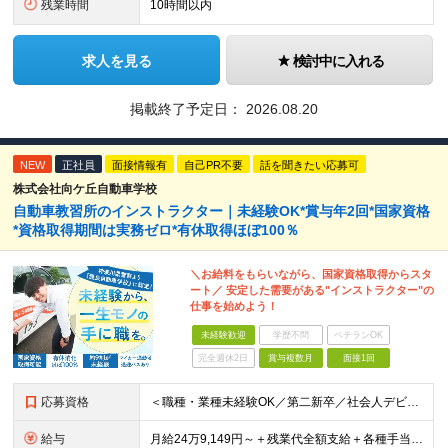
残業時間
10時間以内
求人を見る
検討中に入れる
掲載終了予定日：
2026.08.20
NEW
正社員
面接情報有
自己PR不要
話を聞きたい応募可
株式会社向ケ丘自動車学校
自動車教習所のインストラクター｜未経験OK*賞与年2回*国家資格
*資格取得期間は実務ゼロ*有休取得ほぼ100％
＼お給料をもらいながら、国家資格取得からスタ
ート／ 安定した需要がある"インストラクター"の
仕事を始めよう！
未経験歓迎
学歴不問
ベテランOK
完全週休2日
賞与複数月
面接1回
応募資格
＜職種・業種未経験OK／第二新卒／社会人デビューも歓迎＞ ★高卒以上 ★普通自動車運転免許をお持ちの方（AT限定可） ━━━━━━━━━━━━━━━━━━━ ★運転が上手である必要はありません！★
給与
月給24万9,149円～＋残業代全額支給＋各種手当＋賞与年2回 ＼ 頑張りが収入に反映されます！ ／ ★四輪の指導→二輪の指導など、指導の幅が広がると給与UP！ ★年間表彰制度あり！教習生の合格率が