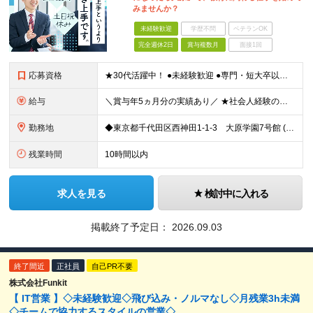
みませんか？
未経験歓迎
学歴不問
ベテランOK
完全週休2日
賞与複数月
面接1回
応募資格
★30代活躍中！ ●未経験歓迎 ●専門・短大卒以上 ●簡単なPCスキル（Excel、Wordでの入力ができる程度） 〜こんな方にピッタリです〜 ◎数字に追われず、お客様とじっくり向き合いたい方 ◎相
給与
＼賞与年5ヵ月分の実績あり／ ★社会人経験の年数に応じて給与アップ！ ★実績に応じたベースアップも年1回実施しています ★営業経験者の方は、月給40万円も可能！ 【想定年収】400～800万円 ┗
勤務地
◆東京都千代田区西神田1-1-3 大原学園7号館 (変更の範囲)上記を除く当社関連勤務地
残業時間
10時間以内
求人を見る
検討中に入れる
掲載終了予定日：
2026.09.03
終了間近
正社員
自己PR不要
株式会社Funkit
【 IT営業 】◇未経験歓迎◇飛び込み・ノルマなし◇月残業3h未満
◇チームで協力するスタイルの営業◇