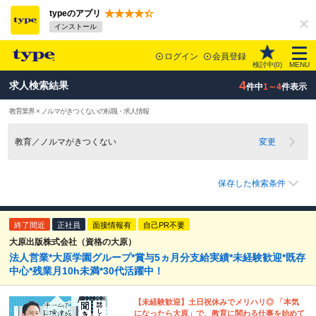
typeのアプリ
インストール
ログイン
会員登録
検討中(
0
)
MENU
4
求人検索結果
件中
1～4
件表示
教育業界 × ノルマがきつくないの転職・求人情報
教育／ノルマがきつくない
変更
保存した検索条件
終了間近
正社員
面接情報有
自己PR不要
大原出版株式会社（資格の大原）
法人営業*大原学園グループ*賞与5ヵ月分支給実績*未経験歓迎*既存
中心*残業月10h未満*30代活躍中！
【未経験歓迎】土日祝休みでメリハリ◎ 「本気
になったら大原」で、教育に関わる仕事を始めて