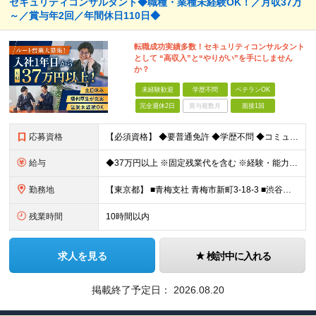
セキュリティコンサルタント◆職種・業種未経験OK！／月収37万
～／賞与年2回／年間休日110日◆
転職成功実績多数！セキュリティコンサルタント
として “高収入”と“やりがい”を手にしません
か？
未経験歓迎
学歴不問
ベテランOK
完全週休2日
賞与複数月
面接1回
応募資格
【必須資格】 ◆要普通免許 ◆学歴不問 ◆コミュニケーション能力に自信のある方 ⇒お客様との関係をより良いものにしてください◎ ◆計画性を持って積極的に行動できる方 ⇒先のことを考えてお客様
給与
◆37万円以上 ※固定残業代を含む ※経験・能力を考慮 ※決算賞与あり 【固定残業代】14万円/45時間 ※固定残業代は残業がない場合も支給し、超過分は別途支給する ※超過分は別途全額支給 ・一律手
勤務地
【東京都】 ■青梅支社 青梅市新町3-18-3 ■渋谷支社 渋谷区渋谷1-6-5 ■新宿支社 新宿区新宿3-11-10 ■池袋支社 豊島区東池袋1-35-5 ■両国支社 墨田区江東橋1-12-8KDビ
残業時間
10時間以内
求人を見る
検討中に入れる
掲載終了予定日：
2026.08.20