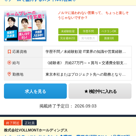
ノルマに追われない営業って、 ちょっと楽しそ
うじゃないですか？
未経験歓迎
学歴不問
ベテランOK
完全週休2日
賞与複数月
面接1回
応募資格
学歴不問／未経験歓迎 IT業界の知識や営業経験は問いません。 大切にしたいのは、これまでの経歴よりも「人と話すことが好き」「チームで仕事を進めたい」という気持ちです。 ◆ こんな方とお会いしたいで
給与
《経験者》 月給27万円～＋賞与＋交通費全額支給 《未経験者》 月給23万円～＋賞与＋交通費全額支給 ※上記月給には固定残業代（20時間分／《経験者》34,000円～《未経験者》31,100円～）
勤務地
東京本社またはプロジェクト先への勤務となります ■本社 東京都豊島区南池袋3-13-8 ホウエイビル9F ＜アクセス＞ 各線「池袋駅」から徒歩5分 ■東京開発センター 東京都豊島区南池袋3-13-
求人を見る
検討中に入れる
掲載終了予定日：
2026.09.03
終了間近
正社員
株式会社VOLLMONTホールディングス