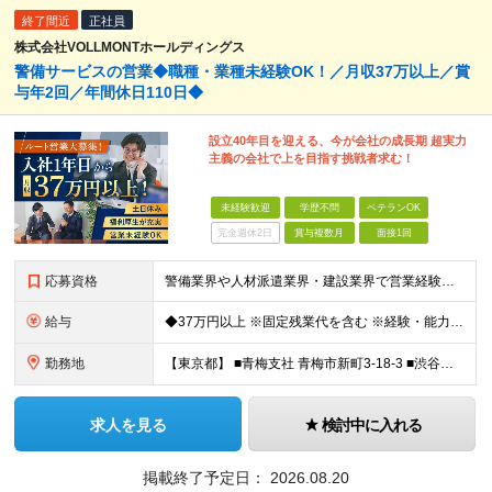
終了間近
正社員
株式会社VOLLMONTホールディングス
警備サービスの営業◆職種・業種未経験OK！／月収37万以上／賞
与年2回／年間休日110日◆
設立40年目を迎える、今が会社の成長期 超実力
主義の会社で上を目指す挑戦者求む！
未経験歓迎
学歴不問
ベテランOK
完全週休2日
賞与複数月
面接1回
応募資格
警備業界や人材派遣業界・建設業界で営業経験がある方歓迎！ 管理職経験も活かせます◎ 【具体的には】 業界・職種未経験の方歓迎 ★要普通免許 ★学歴不問
給与
◆37万円以上 ※固定残業代を含む ※経験・能力を考慮 ※決算賞与あり 【固定残業代】14万円/45時間 ※固定残業代は残業がない場合も支給し、超過分は別途支給する ※超過分は別途全額支給 ・一律手
勤務地
【東京都】 ■青梅支社 青梅市新町3-18-3 ■渋谷支社 渋谷区渋谷1-6-5 ■新宿支社 新宿区新宿3-11-10 ■池袋支社 豊島区東池袋1-35-5 ■両国支社 墨田区江東橋1-12-8KDビ
求人を見る
検討中に入れる
掲載終了予定日：
2026.08.20