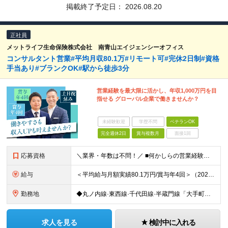
掲載終了予定日：
2026.08.20
正社員
メットライフ生命保険株式会社 南青山エイジェンシーオフィス
コンサルタント営業#平均月収80.1万#リモート可#完休2日制#資格
手当あり#ブランクOK#駅から徒歩3分
営業経験を最大限に活かし、年収1,000万円を目
指せる グローバル企業で働きませんか？
未経験歓迎
学歴不問
ベテランOK
完全週休2日
賞与複数月
面接1回
応募資格
＼業界・年数は不問！／ ■何かしらの営業経験者 ■高卒以上 ■ブランクOK 【こんな方は大歓迎】 □お客さまの想いにしっかりと寄り添える方 □責任感を持って行動できる方 □人のために動ける方 □成長
給与
＜平均給与月額実績80.1万円/賞与年4回＞（2024年度の税込定例給与実績。賞与は除外。）/賞与年4回（個人業績による） 初任給月給20万から35万円（基本給10万円＋初期補給10万から25万円）
勤務地
◆丸ノ内線·東西線·千代田線·半蔵門線「大手町駅」より徒歩3分 【南青山エイジェンシーオフィス】 東京都千代田区大手町1-1-3 大手センタービル22F
求人を見る
検討中に入れる