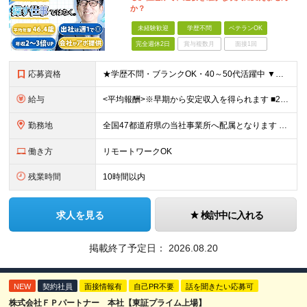
か？
未経験歓迎
学歴不問
ベテランOK
完全週休2日
賞与複数月
面接1回
応募資格
★学歴不問・ブランクOK・40～50代活躍中 ▼以下いずれかのご経験をお持ちの方 ■金融業界（保険会社や銀行、証券会社、信用金庫など）での就業経験 ■何かしらの営業経験をお持ちの方 ※ブランクのある方
給与
<平均報酬>※早期から安定収入を得られます ■2年目～：888万円 ■3年目～：960万円 ■4年目～：1028万円 ★成果連動型報酬（営業成績に応じて支給/45時間分固定残業代含む/超過分は別途支
勤務地
全国47都道府県の当社事業所へ配属となります ※居住地や希望の勤務先を考慮します ※リモートワークOK／転勤なし ＜本社＞ 東京都台東区浅草橋1-1-8 FP浅草橋ビル (変更の範囲)上記を除く当
働き方
リモートワークOK
残業時間
10時間以内
求人を見る
検討中に入れる
掲載終了予定日：
2026.08.20
NEW
契約社員
面接情報有
自己PR不要
話を聞きたい応募可
株式会社ＦＰパートナー 本社【東証プライム上場】