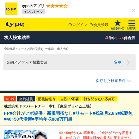
typeのアプリ
インストール
ログイン
会員登録
検討中(
0
)
MENU
4
求人検索結果
件中
1～4
件表示
金融業界 × メディア掲載実績ありの転職・求人情報
金融／メディア掲載実績
変更
保存した検索条件
NEW
契約社員
面接情報有
自己PR不要
話を聞きたい応募可
株式会社ＦＰパートナー 本社【東証プライム上場】
FP■会社がアポ提供・新規開拓なし■リモート■残業月2.8h■転勤無
■40~50代活躍■平均年収888万円超
40・50代からの再出発。 「会社がアポを用意す
る」仕組みで、経験を確かな収入に変えません