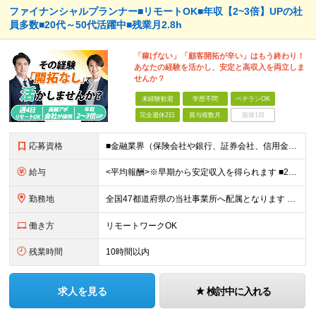
ファイナンシャルプランナー■リモートOK■年収【2~3倍】UPの社
員多数■20代～50代活躍中■残業月2.8h
「稼げない」「顧客開拓が辛い」はもう終わり！
あなたの経験を活かし、安定と高収入を両立しま
せんか？
未経験歓迎
学歴不問
ベテランOK
完全週休2日
賞与複数月
面接1回
応募資格
■金融業界（保険会社や銀行、証券会社、信用金庫など）の営業経験をお持ちの方 ■学歴不問 ※第二新卒の方も歓迎します ※直販の保険営業職経験者も多数活躍中。 お客さまへのご提案に集中できる仕組みにより
給与
<平均報酬>※早期から安定収入を得られます ■2年目～：888万円 ■3年目～：960万円 ■4年目～：1028万円 ★成果連動型報酬（営業成績に応じて支給/45時間分固定残業代含む/超過分は別途支
勤務地
全国47都道府県の当社事業所へ配属となります ※居住地や希望の勤務先を考慮します ※リモートワークOK／転勤なし ＜本社＞ 東京都台東区浅草橋1-1-8 FP浅草橋ビル (変更の範囲)上記を除く当
働き方
リモートワークOK
残業時間
10時間以内
求人を見る
検討中に入れる