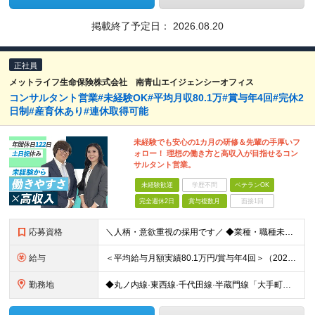
掲載終了予定日：
2026.08.20
正社員
メットライフ生命保険株式会社 南青山エイジェンシーオフィス
コンサルタント営業#未経験OK#平均月収80.1万#賞与年4回#完休2
日制#産育休あり#連休取得可能
未経験でも安心の1カ月の研修＆先輩の手厚いフ
ォロー！ 理想の働き方と高収入が目指せるコン
サルタント営業。
未経験歓迎
学歴不問
ベテランOK
完全週休2日
賞与複数月
面接1回
応募資格
＼人柄・意欲重視の採用です／ ◆業種・職種未経験歓迎 ◆高卒以上 【こんな方は大歓迎】 □お客さまの想いにしっかりと寄り添える方 □責任感を持って行動できる方 □人のために動ける方 □成長意欲の高い
給与
＜平均給与月額実績80.1万円/賞与年4回＞（2024年度の税込定例給与実績。賞与は除外。）/賞与年4回（個人業績による） 初任給月給20万から35万円（基本給10万円＋初期補給10万から25万円）
勤務地
◆丸ノ内線·東西線·千代田線·半蔵門線「大手町駅」より徒歩3分 【南青山エイジェンシーオフィス】 東京都千代田区大手町1-1-3 大手センタービル22F