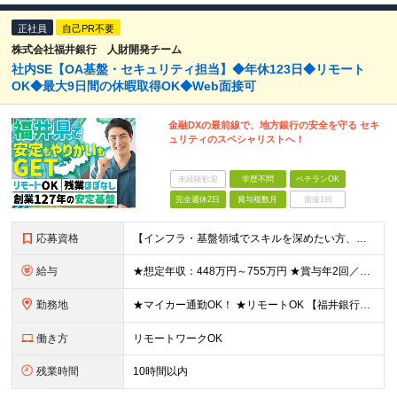
正社員
自己PR不要
株式会社福井銀行 人財開発チーム
社内SE【OA基盤・セキュリティ担当】◆年休123日◆リモート
OK◆最大9日間の休暇取得OK◆Web面接可
金融DXの最前線で、地方銀行の安全を守る セキ
ュリティのスペシャリストへ！
未経験歓迎
学歴不問
ベテランOK
完全週休2日
賞与複数月
面接1回
応募資格
【インフラ・基盤領域でスキルを深めたい方、大歓迎！】 ◆学歴不問 ◆以下いずれかの経験がある方（年数不問） ・OA基盤の構築・運用・保守 ・ネットワーク設計・構築・運用 ・セキュリティ設計・運用・監
給与
★想定年収：448万円～755万円 ★賞与年2回／前年度実績：4ヶ月分 月給28万～47万2000円＋賞与年2回＋各種手当 ※経験・能力を考慮の上、決定いたします。 ※残業手当は残業時間に応じて別
勤務地
★マイカー通勤OK！ ★リモートOK 【福井銀行 本店ビル】 福井県福井市順化1-1-1 福井駅前通りの大名町交差点目の前に「人や時間を紡ぐ」事をコンセプトに新たに本店ビルを構えております。 ※
働き方
リモートワークOK
残業時間
10時間以内