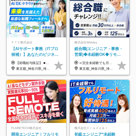
ＦＴＣ株式会社
株式会社Widsley
【AIサポート事務（ITプロ
総合職(エンジニア・事務・
候補）】あなたのビジネス
営業)◆未経験OK◆リモー
経験をAI業界で活かす◆IT
トあり◆残業月3h◆服装髪
【前職給与保証】 ■未経験者： 月給30万円～35万円 ■ローキャリア（経験目安1年程度）： 月給35万円～40万円 ■経験者（経験目安3年以上）： 月給40万円～60万円 ■即戦力（経験目安5年以上）： 月給45万円～80万円 ※上記金額には固定残業代30時間分 【未経験者5万5000円～7万3000円、 ローキャリア6万4000円～7万3000円、 経験者5万8000円～10万9000円、 即戦力8万2000円～14万5000円】を含みます。 ※30時間を超える場合は追加で全額支給します。 ※経験・能力・前職給与などを総合的に評価したうえでご納得いただけるよう個別決定。 未経験者の場合、前職給与とポテンシャルを査定のうえ決定いたします。 ※日本国内でのIT業界経験、または同等の実務経験と能力に応じて決定します。 ※前職給与は日本円かつ、日本国内での実績に基づき評価します。 【納得の評価システム】 ★クォーター毎に査定する評価制度導入！ 明確な評価基準で翌年度年収を上げましょう！ ★評価対象期間に在籍中のほとんどの社員が昇給し 年収アップを実現しています！ ★様々なインセンティブ制度を用意し多角的に正当評価しています！ ※試用期間6カ月（期間中の待遇等に差異なし）
≪完全未経験でも月給40万円以上も可能です！≫ -------------- 【1】ITエンジニア 月給26万円～50万円＋プロジェクト手当＋資格手当 【2】IT事務、営業事務 月給26万円～50万円＋プロジェクト手当＋資格手当 ≪【1】【2】共通≫ ★上記給与には固定残業代20時間分(月3万719円～)を含みます。残業が超過した場合は、追加支給します(残業は月平均3時間とほぼ発生しません。残業がなくても、固定残業代は支給されます) ★試用期間6ヵ月あり（期間中は月給23万1000円～。固定残業代20時間分3万719円～を含む／超過分は別途支給） -------------- 【3】SES営業、SaaS営業 月給30万円以上＋インセンティブ＋各種手当 ★上記給与には固定残業代45時間分(月7万6967円～)を含みます。残業が超過した場合は、追加支給します(残業は月平均3時間とほぼ発生しません。残業がなくても、固定残業代は支給されます) ★試用期間6ヵ月あり(期間中も給与や福利厚生は同じです)
未経験OK◆目指せるコンサ
型自由
東京都_神奈川県_埼玉県_千葉県
東京都_神奈川県_埼玉県_千葉県_大阪府_愛知県_北海道_青森県_岩手県_宮城県_秋田県_山形県_福島県_茨城県_栃木県_群馬県_新潟県_山梨県_長野県_富山県_石川県_福井県_静岡県_岐阜県_三重県_兵庫県_京都府_滋賀県_奈良県_和歌山県_広島県_岡山県_鳥取県_島根県_山口県_徳島県_香川県_愛媛県_高知県_福岡県_熊本県_佐賀県_長崎県_大分県_宮崎県_鹿児島県_沖縄県
ル
FLARETECH株式会社
株式会社Ｃｒａｎｅ＆Ｉ
開発エンジニア｜フルリモ
初級エンジニア*未経験