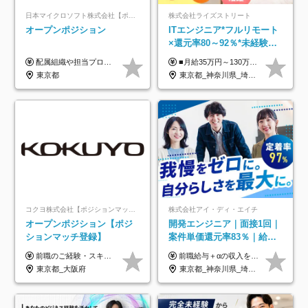
日本マイクロソフト株式会社【ポジションマッチ登録】
株式会社ライズストリート
オープンポジション
ITエンジニア*フルリモート
×還元率80～92％*未経験歓
迎*年休134日*月給35万～*
配属組織や担当プロジェクトにより異なります。 ▼参考情報 ----------------------- 年俸650万～（1/12を月々支給） ※経験、能力を考慮の上、当社規定により優遇いたします。 ※時間外、休日出勤、深夜手当に対する賃金も基本年俸に含みます。
■月給35万円～130万円＋賞与年2回＋各種手当 ※システムエンジニアの経験をお持ちの方は月給41万円以上＋賞与年2回（108万円～）＋手当 ■単価（年収）アップのチャンスは最大年12回 ※残業代は1分単位で100％全額支給。サービス残業などは一切ありません ※試用期間6ヵ月（試用期間中の待遇・給与に差はありません）
定着率100%
東京都
東京都_神奈川県_埼玉県_千葉県_大阪府_愛知県_北海道_青森県_岩手県_宮城県_秋田県_山形県_福島県_茨城県_栃木県_群馬県_新潟県_山梨県_長野県_富山県_石川県_福井県_静岡県_岐阜県_三重県_兵庫県_京都府_滋賀県_奈良県_和歌山県_広島県_岡山県_鳥取県_島根県_山口県_徳島県_香川県_愛媛県_高知県_福岡県_熊本県_佐賀県_長崎県_大分県_宮崎県_鹿児島県_沖縄県
コクヨ株式会社【ポジションマッチ登録】
株式会社アイ・ディ・エイチ
オープンポジション【ポジ
開発エンジニア｜面接1回｜
ションマッチ登録】
案件単価還元率83％｜給与
UP保証｜年休140日｜在宅
前職のご経験・スキル等を考慮して決定します。
前職給与＋αの収入を保証 月給42万円～120万円＋各種手当＋賞与 給与基準が明確かつ高還元です。 一人ひとりが安定した環境のもと、長く活躍できる職場を目指しています。 ※平均年収650万円 ・還元率83％ ・各種手当について 職能手当／職務手当／資格手当／営業手当 など ※前職での経験・能力、給与などを考慮の上、当社規定により優遇いたします ※試用期間あり（3ヶ月／期間中の条件に変動はありません） ※上記金額には固定残業代（78,948円～225,564円/月30時間分）を含みます 超過分は別途全額支給いたします ・年収UPを保証 過去には転職時に〈年収200万円UP〉したエンジニアも在籍しています。入社時だけでなく、入社後も安心の給与水準で働ける環境です。キャリアや技術力が正当に評価されていないと感じていたら、一度面接でお話ししましょう！ 当社では管理職の人数は最低限にし、無駄な管理をしません。その費用削減分を社員の給与に還元しています！
利用率9割｜独立支援・副業
東京都_大阪府
東京都_神奈川県_埼玉県_千葉県_大阪府_愛知県_北海道_青森県_岩手県_宮城県_秋田県_山形県_福島県_茨城県_栃木県_群馬県_新潟県_山梨県_長野県_富山県_石川県_福井県_静岡県_岐阜県_三重県_兵庫県_京都府_滋賀県_奈良県_和歌山県_広島県_岡山県_鳥取県_島根県_山口県_徳島県_香川県_愛媛県_高知県_福岡県_熊本県_佐賀県_長崎県_大分県_宮崎県_鹿児島県_沖縄県
制度