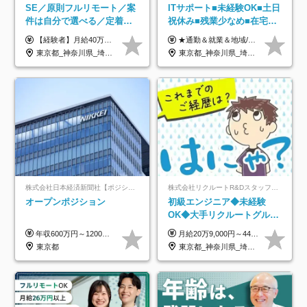
SE／原則フルリモート／案
ITサポート■未経験OK■土日
件は自分で選べる／定着率
祝休み■残業少なめ■在宅実
93%／20～30代活躍中！
績あり■約900種類のスキル
【経験者】月給40万円～120万円(固定残業代含む)+各種手当 ★前職給与の総収入額を100％保証｜還元率84％〜100％ ★20代の平均年収570万円 ※月給には、みなし残業手当(月30時間／5万8000円以上)を含みます 超過分は別途追加支給 ※固定残業代は、時間外労働の有無に関わらず30時間分を、月5万8000円~15万7000円支給 ※上記を超える時間外労働分は追加で支給 【未経験者】月給21万円以上＋各種手当 固定残業なし(残業代発生分全額支給) ※6ヶ月の試用期間あり（※条件に変動なし） ▼単価連動性×還元率は84％～100％で収入の大幅UPが可能！ ・案件単価が月50万円の場合：年収417万円 ・案件単価が月70万円の場合：年収584万円 ・案件単価が月100万円の場合：年収834万円 ＜モデル年収＞ ▼400万円～500万円(入社初年度) ▼542万円～626万円(入社2年) ▼667万円～700万円(入社3年） ▼709万円～801万円(入社5年）
★通勤＆就業＆地域/住宅＆役職手当あり ★残業代は全額支給 ★選べる給与制度あり！ ■東京・神奈川・千葉・埼玉勤務の場合 月給24.5万円～55万円＋諸手当 （残業代は全額支給） (20,000円の地域/住宅手当込み) ■愛知・京都・大阪・兵庫勤務の場合 月給24万円以上＋諸手当 （残業代は全額支給） (15,000円の地域/住宅手当込み) ■茨城・栃木・群馬・静岡・三重・滋賀・広島・福岡勤務の場合 月給23.5万円以上＋諸手当 （残業代は全額支給） (10,000円の地域/住宅手当込み) ■北海道・宮城・山梨・長野・岐阜・奈良・和歌山・岡山勤務の場合 月給23万円以上＋諸手当 （残業代は全額支給） (5,000円の地域/住宅手当込み) ■その他のエリア勤務の場合 月給22.5万円以上＋諸手当 （残業代は全額支給） ※経験や能力を考慮し、当社規定により優遇します 【昇給：年一回実施】 【選べる給与制度】 ★収入を重視する方に… 「変動型人事制度」の選択も可能（派遣先からの評価に応じて収入アップ！） ※年2回のタイミングで希望者と面談の上決定します。
アップ講座あり■全国募集
東京都_神奈川県_埼玉県_千葉県_大阪府_愛知県_北海道_青森県_岩手県_宮城県_秋田県_山形県_福島県_茨城県_栃木県_群馬県_新潟県_山梨県_長野県_富山県_石川県_福井県_静岡県_岐阜県_三重県_兵庫県_京都府_滋賀県_奈良県_和歌山県_広島県_岡山県_鳥取県_島根県_山口県_徳島県_香川県_愛媛県_高知県_福岡県_熊本県_佐賀県_長崎県_大分県_宮崎県_鹿児島県_沖縄県
東京都_神奈川県_埼玉県_千葉県_大阪府_愛知県_北海道_岩手県_宮城県_山形県_福島県_茨城県_栃木県_群馬県_山梨県_長野県_富山県_石川県_静岡県_岐阜県_三重県_兵庫県_京都府_滋賀県_奈良県_広島県_岡山県_山口県_愛媛県_福岡県_熊本県_長崎県
株式会社日本経済新聞社【ポジションマッチ登録】
株式会社リクルートR&Dスタッフィング【リクルートグループ】
オープンポジション
初級エンジニア◆未経験
OK◆大手リクルートグルー
プ正社員◆独自の教育体制
年収600万円～1200万円 ※上記年収は、想定年収です。住居費補助、子手当などの各種手当を含む金額です。 ※経験・能力等を考慮の上、当社規定により決定します。
月給20万9,000円～44万円 ※試用期間6カ月あり（期間中の待遇に変更なし） ※経験・能力・前給を考慮の上、決定いたします ※時間外手当100％支給 ※派遣就業先が変更となる場合には、就業規則、労使協定等に基づき賃金が変更となる可能性があります
◆住宅手当制度あり/s
東京都
東京都_神奈川県_埼玉県_千葉県_大阪府_愛知県_青森県_岩手県_宮城県_秋田県_山形県_福島県_茨城県_栃木県_群馬県_山梨県_長野県_福井県_静岡県_岐阜県_三重県_兵庫県_京都府_滋賀県_奈良県_広島県_岡山県_山口県_香川県_福岡県_熊本県_佐賀県_長崎県_大分県_宮崎県_鹿児島県