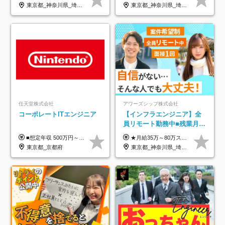
年休134日｜リモートOK
着率96％以上｜副業OK｜住
東京都_神奈川県_埼玉県_千葉県_大阪府_愛知県_北海道_青森県_岩手県_宮城県_秋田県_山形県_福島県_茨城県_栃木県_群馬県_新潟県_山梨県_長野県_富山県_石川県_福井県_静岡県_岐阜県_三重県_兵庫県_京都府_滋賀県_奈良県_和歌山県_広島県_岡山県_鳥取県_島根県_山口県_徳島県_香川県_愛媛県_高知県_福岡県_熊本県_佐賀県_長崎県_大分県_宮崎県_鹿児島県_沖縄県
東京都_神奈川県_埼玉県_千葉県_大阪府_愛知県_北海道_青森県_岩手県_宮城県_秋田県_山形県_福島県_茨城県_栃木県_群馬県_新潟県_山梨県_長野県_富山県_石川県_福井県_静岡県_岐阜県_三重県_兵庫県_京都府_滋賀県_奈良県_和歌山県_広島県_岡山県_鳥取県_島根県_山口県_徳島県_香川県_愛媛県_高知県_福岡県_熊本県_佐賀県_長崎県_大分県_宮崎県_鹿児島県_沖縄県
宅手当
任天堂株式会社
アワーズシップ株式会社
コーポレートITエンジニア
【インフラエンジニア】全
員リモート勤務中■残業月
3h■最大3ヶ月の連休あり■
■想定年収 500万円～900万円 月給制 月給278,000円～ ※残業が発生した場合、残業代を別途全額支給します ※試用期間2ヶ月あり(待遇や給与に差異はありません)
★月給35万～80万スタートも可 【未経験の方】 ■月給26万～80万＋賞与年2回（年2ヶ月分） 【何かしらのインフラエンジニア経験をお持ちの方】 ■月給35万～80万＋賞与年2回（年2ヶ月分） ※スキル・経験などを考慮し決定します ※試用期間6ヶ月あり。期間中は契約社員となります。その他の待遇に差異はありません（試用期間終了後、昇給の可能性あり） ※上記金額には固定残業代（月30時間分／4万9600円～15万2600円）を含みます。超過分は別途支給いたします。 ＼頑張りはインセンティブで還元！／ クライアントに貢献度を評価され、当社のエンジニアが追加で案件に参画することになるなど、会社にとって利益になる行動はしっかり評価します。 会社の成長に貢献できていることを実感でき、「もっと頑張ろう」と思える体制づくりを整えています！
年休126日■20～30代活躍
東京都_京都府
東京都_神奈川県_埼玉県_千葉県_大阪府
中！