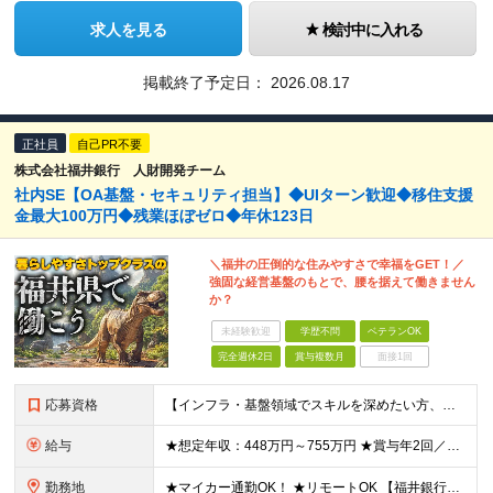
求人を見る
検討中に入れる
掲載終了予定日：
2026.08.17
正社員
自己PR不要
株式会社福井銀行 人財開発チーム
社内SE【OA基盤・セキュリティ担当】◆UIターン歓迎◆移住支援
金最大100万円◆残業ほぼゼロ◆年休123日
＼福井の圧倒的な住みやすさで幸福をGET！／
強固な経営基盤のもとで、腰を据えて働きません
か？
未経験歓迎
学歴不問
ベテランOK
完全週休2日
賞与複数月
面接1回
応募資格
【インフラ・基盤領域でスキルを深めたい方、大歓迎！】 ◆学歴不問 ◆以下いずれかの経験がある方（年数不問） ・OA基盤の構築・運用・保守 ・ネットワーク設計・構築・運用 ・セキュリティ設計・運用・監
給与
★想定年収：448万円～755万円 ★賞与年2回／前年度実績：4ヶ月分 月給28万～47万2000円＋賞与年2回＋各種手当 ※経験・能力を考慮の上、決定いたします。 ※残業手当は残業時間に応じて別
勤務地
★マイカー通勤OK！ ★リモートOK 【福井銀行 本店ビル】 福井県福井市順化1-1-1 福井駅前通りの大名町交差点目の前に「人や時間を紡ぐ」事をコンセプトに新たに本店ビルを構えております。 ※