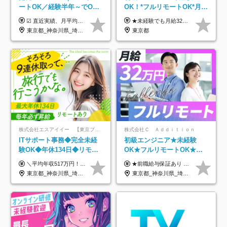
ートOK／経験半年～でOK
OK！*フルリモートOK*月給
／実質還元率80～90%／前
32万～*残業月9.8h*1ヶ月の
☑︎ 直近実績、月平均17,000円の昇給 ☑︎ 前職給与100%保証 ☑︎ 実質還元率80～90% ☑︎ 待機時も給与は満額支給 月給35万円～70万円＋交通費など各種手当 ※想定年収：4,200,000円～10,560,000円 ※経験・能力等を考慮の上で決定します。 ※上記金額には、みなし残業手当（50時間分・104,000円～212,000円）を含みます。超過分は別途追加支給します。 ┗残業時間は月平均10時間、多い時でも20時間程度と安定しております ★単価連動型の給与体系ではないため、万が一待機になってもその間の給与は満額支給しています。 ＜1年間の昇給事例をご紹介！＞ ・20代/フロントエンドエンジニア：月給274,000円→月給362,000円（＋88,000円/月） ・20代/iOSエンジニア：月給237,000円→月給287,000円（＋50,000円/月） ・20代/Androidエンジニア：月給316,000円→月給374,000円（＋58,000円/月） ・30代/Javaエンジニア（上流）：月給340,000円→月給418,000円（＋78,000円/月） ・30代/PMO：月給340,000円→月給418,000円（＋78,000円/月）
★未経験でも月給32万円スタート★ 月収32万円～35万円＋各種手当（資格手当だけで毎月15万の上乗せ実績あり！） ★資格手当豊富！1資格につき最大3万円支給 ★功績手当の導入で、毎月のお給与に上乗せで最大10万円支給している社員も！ ★1回の昇級で年収数十万UPも可 ★ゆくゆくは年収1000万以上も目指せる 年俸384万円～1,162万8,000円（12分割） ※経験・スキルを考慮の上決定します ※上記金額には固定残業代（月30h分・60,800円～66,500円）を含みます ※超過分は別途全額支給します ※試用期間2ヶ月間あり（その他待遇に差異はありません）
給保証／AI系など最先端案
研修*資格取得率100％
東京都_神奈川県_埼玉県_千葉県_大阪府_愛知県_北海道_青森県_岩手県_宮城県_秋田県_山形県_福島県_茨城県_栃木県_群馬県_新潟県_山梨県_長野県_富山県_石川県_福井県_静岡県_岐阜県_三重県_兵庫県_京都府_滋賀県_奈良県_和歌山県_広島県_岡山県_鳥取県_島根県_山口県_徳島県_香川県_愛媛県_高知県_福岡県_熊本県_佐賀県_長崎県_大分県_宮崎県_鹿児島県_沖縄県
東京都
件多数
株式会社エスアイイー 【東京プロマーケット上場】
株式会社Ｃ Ａｄｄｉｔｉｏｎ
ITサポート事務◆完全未経
初級エンジニア★未経験
験OK◆年休134日◆リモー
OK★フルリモートOK★月
トOK◆残業月7h以下◆賞与
給32万円～★残業月10h＆
＼平均年収517万円！入社5年目まで毎年必ず昇給／ ■賞与年3回 ■年収800万円以上も可 ■入社3年以上の平均年収469.2万円 月給23万2000円以上＋賞与年3回＋各種手当 ☆入社5年目まで最大1万5000円の定期昇給を確約 ┃各種手当充実 ・規定の資格を取得すれば、2000円～5万円を毎月支給（2万4000円～60万円／年） ・研修中に取得した取得率95％の資格でも研修後の給料UP ※月給は年齢・経験・能力を考慮して、優遇いたします ※上記月給金額は固定残業代（20時間/3万1300円円以上）を含み、超過分は別途支給いたします ※試用期間（6ヶ月）は月給に変動はありますが、その他待遇に差異はありません ├入社後1ヶ月～3ヶ月間は、月給20万1900円となります └上記金額は固定残業代（10時間／1万6000円）を含み、超過分は別途支給いたします
★前職給与保証あり ★月給32万円以上＋インセンティブあり 月給32万円以上＋インセンティブ＋各種手当 ※上記には固定残業代（月30時間・44,400円～）を含みます ※超過分は別途支給します ※試用期間はございません ★＼成果＝あなたの収入／★ 【1】案件単価ー8万円＝あなたの給与 参画したプロジェクトの案件単価から 一律8万円引いた金額があなたの給与です！ （月給例） ■1人称での構築・小規模な詳細設計 案件単価55万円ー8万円＝月給47万円（還元率85.5%） ■大型案件の設計・構築やプロジェクト管理 案件単価90万円ー8万円＝月給82万円（還元率91.1%） ‥‥‥‥‥‥‥‥‥‥‥‥‥‥‥‥‥‥ 【2】月給の他にも豊富なインセンティブあり 全員が月3～13万円のインセンティブをゲットしています！ ≪インセンティブ制度≫ 稼働している現場で増員・交代が発生し、 当社の人員を配属が決定した際に支給。 ◇C Addition正社員が参画 ：実粗利の10%／毎月 ◇協力会社所属の社員が参画：実粗利の30%／毎月 ≪リファラル制度≫ あなたの知り合いが当社のメンバーになった際に、 毎月1人あたり2万円支給します◎ ‥‥‥‥‥‥‥‥‥‥‥‥‥‥‥‥‥‥
年3回◆5年目まで必ず昇給
年休120日以上★副業可
東京都_神奈川県_埼玉県_千葉県_大阪府_愛知県_北海道_青森県_岩手県_宮城県_秋田県_山形県_福島県_茨城県_栃木県_群馬県_新潟県_山梨県_長野県_富山県_石川県_福井県_静岡県_岐阜県_三重県_兵庫県_京都府_滋賀県_奈良県_和歌山県_広島県_岡山県_鳥取県_島根県_山口県_徳島県_香川県_愛媛県_高知県_福岡県_熊本県_佐賀県_長崎県_大分県_宮崎県_鹿児島県_沖縄県
東京都_神奈川県_埼玉県_千葉県_大阪府_愛知県_北海道_青森県_岩手県_宮城県_秋田県_山形県_福島県_茨城県_栃木県_群馬県_新潟県_山梨県_長野県_富山県_石川県_福井県_静岡県_岐阜県_三重県_兵庫県_京都府_滋賀県_奈良県_和歌山県_広島県_岡山県_鳥取県_島根県_山口県_徳島県_香川県_愛媛県_高知県_福岡県_熊本県_佐賀県_長崎県_大分県_宮崎県_鹿児島県_沖縄県