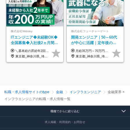
株式会社Widsley
株式会社フューチャーゲート
ITエンジニア◆未経験OK◆
開発エンジニア｜50～60代
全国募集◆入社後2ヵ月間は
が中心に活躍｜定年後の給
研修のみ◆フルリモート
与減ナシ｜年収50万円アッ
＼基本給の昇給年2回＆プロジェクト手当による昇給年12回！！／ 【経験者の場合】 月給33万円～70万円＋プロジェクト手当＋資格手当 ★スキルや経験を考慮の上、優遇します ★上記給与には固定残業代20時間分(月4万3883円～)を含みます。残業が超過した場合は、追加支給します(残業は月平均3時間とほぼ発生しません。残業がなくても、固定残業代は支給されます) ★試用期間中も、月給や福利厚生等は同じです ---------- 【未経験者の場合】 月給26万円～50万円＋プロジェクト手当＋資格手当 ★スキルや経験を考慮の上、優遇します ★上記給与には固定残業代20時間分(月3万719円～)を含みます。残業が超過した場合は、追加支給します(残業は月平均3時間とほぼ発生しません。残業がなくても、固定残業代は支給されます) ★試用期間6ヵ月あり ・1ヶ月目～：月給23万円～ ・2ヶ月目～6ヶ月目：月給23万円～＋プロジェクト手当1～3万円 （上記給与にはそれぞれ固定残業代20時間分(月3万719円～)を含み、超過した場合は追加支給します。） ---------- 【プロジェクト手当について】 参画するプロジェクトの単価に応じて毎月の歩合給を支給します 業界内でもトップクラスの高還元です！
月給35万円～70万円（固定残業代30時間分63,869円～を含む）+賞与年1回 ※30時間を超える分は別途支給します ●これまでのご経験・スキル・前職給与をできる限り考慮します ●待機期間も給与を100％支給します ●試用期間中も給与や福利厚生は同じです ≪年収を維持しながら長く働けます！≫ 一般的な企業では55歳や60歳を機に年収が下がりますが、 当社は役職などではなく「スキルや経験」で評価。 エンジニアとして長く働きながら あなたにふさわしい年収を維持できます！
OK◆残業月3h◆服装髪型自
プ実績／昇給率92％（直近3
東京都_神奈川県_埼玉県_千葉県_大阪府_愛知県_北海道_青森県_岩手県_宮城県_秋田県_山形県_福島県_茨城県_栃木県_群馬県_新潟県_山梨県_長野県_富山県_石川県_福井県_静岡県_岐阜県_三重県_兵庫県_京都府_滋賀県_奈良県_和歌山県_広島県_岡山県_鳥取県_島根県_山口県_徳島県_香川県_愛媛県_高知県_福岡県_熊本県_佐賀県_長崎県_大分県_宮崎県_鹿児島県_沖縄県
東京都_神奈川県_埼玉県_千葉県
由
年）
転職・求人情報サイトのtype
金融
インフラエンジニア
金融業界 ×
インフラエンジニアの転職・求人情報一覧
職種でさらに絞り込む
求人掲載・利用規約・お問合せ