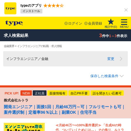
typeのアプリ
インストール
ログイン
会員登録
検討中(
0
)
MENU
3
求人検索結果
件中
1～3
件表示
金融業界 × インフラエンジニアの転職・求人情報
インフラエンジニア／金融
変更
保存した検索条件
PICK UP!
NEW
正社員
面接情報有
自己PR不要
話を聞きたい応募可
株式会社ルトラ
開発エンジニア｜面接1回｜月給46万円～可｜フルリモートも可｜
案件選択制｜定着率96％以上｜副業OK｜住宅手当
≪月給46万〜×100%案件選択≫ 「生成AIの時
代、ついていくためには…」 その焦り、ルトラ