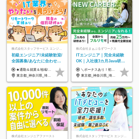
株式会社スタッフサービス エンジニアリング事業本部
株式会社まぁぶるずワークス
初級エンジニア/未経験歓迎/
ITエンジニア｜完全未経験
全国募集/あなたに合わせた
OK｜入社後3カ月Java研修
オリジナル研修をご用
｜リモート率8割以上｜充実
★通勤＆就業＆地域/住宅＆役職手当あり ★残業代は全額支給 ★選べる給与制度あり！ ■東京・神奈川・千葉・埼玉勤務の場合 月給24.5万円～55万円＋諸手当 （残業代は全額支給） (20,000円の地域/住宅手当込み) ■愛知・京都・大阪・兵庫勤務の場合 月給24万円以上＋諸手当 （残業代は全額支給） (15,000円の地域/住宅手当込み) ■茨城・栃木・群馬・静岡・三重・滋賀・広島・福岡勤務の場合 月給23.5万円以上＋諸手当 （残業代は全額支給） (10,000円の地域/住宅手当込み) ■北海道・宮城・山梨・長野・岐阜・奈良・和歌山・岡山勤務の場合 月給23万円以上＋諸手当 （残業代は全額支給） (5,000円の地域/住宅手当込み) ■その他のエリア勤務の場合 月給22.5万円以上＋諸手当 （残業代は全額支給） ※経験や能力を考慮し、当社規定により優遇します 【昇給：年一回実施】 【選べる給与制度】 ★収入を重視する方に… 「変動型人事制度」の選択も可能（派遣先からの評価に応じて収入アップ！） ※年2回のタイミングで希望者と面談の上決定します。
＼ボーナスあり！初年度から年収300万円以上／ ■月給25万円～35万円＋残業代全額支給＋各種手当＋賞与年1回 ◎経験・年齢・スキルなどを考慮し、できるだけ優遇します ◎試用期間中(3カ月)は契約社員で、月給21万円＋諸手当になります。 (試用期間中は残業が発生しません。その他の待遇に変更はありません) ----------------- ＼3つの評価軸！実力次第で早期収入アップ！／ 【1】スキル(IT理解、実装力、設計) 【2】実務力(現場評価、コミュ力、品質) 【3】姿勢(自走力、意欲、責任感) この3つの評価軸で、3カ月ごとに評価。社内グレードにより、給与が決まる明確な仕組みです。何ができれば給与が上がるのか分かりやすく、実力や努力次第で早期に収入を増やせます！ 【固定残業代について】 なし（残業代は、実際の労働時間に応じて別途全額支給）
意/AI・IoT/残業平均8時間
のキャリア支援｜残業月10h
東京都_神奈川県_埼玉県_千葉県_大阪府_愛知県_北海道_岩手県_宮城県_山形県_福島県_茨城県_栃木県_群馬県_山梨県_長野県_富山県_石川県_静岡県_岐阜県_三重県_兵庫県_京都府_滋賀県_奈良県_広島県_岡山県_山口県_愛媛県_福岡県_熊本県_長崎県
東京都_神奈川県_埼玉県_千葉県_大阪府_愛知県_北海道_青森県_岩手県_宮城県_秋田県_山形県_福島県_茨城県_栃木県_群馬県_新潟県_山梨県_長野県_富山県_石川県_福井県_静岡県_岐阜県_三重県_兵庫県_京都府_滋賀県_奈良県_和歌山県_広島県_岡山県_鳥取県_島根県_山口県_徳島県_香川県_愛媛県_高知県_福岡県_熊本県_佐賀県_長崎県_大分県_宮崎県_鹿児島県_沖縄県
株式会社エンジニアファースト
株式会社スタッフサービス エンジニアリング事業本部