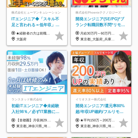
株式会社ヒューマンキュレーション
株式会社Phoenixテクノロジーズ
ITエンジニア◆「スキル不
開発エンジニア(SE/PG)*ブ
足と言われる＝低年収」で
ランク転職回数不問*リモー
はない！｜ 不安を克服し、
ト案件多数*残業ほぼ0*通院
★経験者の方は前職の年収以上を保証します ★案件単価を開示した上で80％以上を還元します 月給25万円以上＋賞与年2回 ※経験や能力を考慮の上で優遇します ※試用期間が3ヶ月(その間の給与・待遇・雇用形態に変更はありません) ※月給には月20時間分のみなし残業手当(5万円)を含みます(超過分は別途支給) ★残業平均は月10時間以下ですので、毎月10時間分程度はお得です！
月給30万円～60万円+住宅手当+職能手当+役職手当+決算賞与+報奨金 ※経験・能力を考慮し、優遇します ※給与には20時間分のみなし時間外手当(3万7000円以上)を含みます(超過時間分は別途追加支給) ※試用期間3～6ヵ月あり(その間の給与、待遇に差異なし) ※場合によって契約社員での採用の可能性あり(面接時に応相談)
年収アップした社員の実例
のための半休制度あり
大阪府
東京都_大阪府_兵庫県_京都府_福岡県
ランスタッド株式会社
イリオスター株式会社
初級ITエンジニア◆未経験
開発エンジニア/還元率80%
入社98％／必ずIT業務に配
超/年収UP確約/フルリモ
属／月収例29.5万円／Web
OK/年休130日/平均残業7h/
【首都圏】月収例29.5万円（月給26万円＋諸手当） 【東海・関西】月収例28.5万円（月給25万円＋諸手当） 【九州】月収例26万円（月給23万円＋諸手当） ※経験・スキル・前職給与を踏まえ、総合的に判断して決定します。 例：首都圏 月収例31万円（月給27万円＋諸手当） ◆各種手当 ・通勤手当（上限4万円まで） ・残業代手当（1分単位で全額支給） ※固定残業代制は採用しておりません ・深夜勤務手当 ・資格取得支援（ランクに応じてお祝い金1万円～10万円を支給） ◆昇給：年1回 ◆補足 ・研修中1ヶ月間は、時給1670円となります。 ・試用期間6ヶ月あり。その間の待遇に変更はありません。 ※詳細は面接時にご案内します。
★平均150万～200万円年収UPを実現！ ★前職給与を100％保証！ ★案件内容の開示・明確な評価体制あり ⇒クライアント評価で即昇給を実現したケースも◎ ★年12回（毎月昇給チャンスあり） ■月給35万円～103万円 ※経験・能力・前職給与を考慮し、決定 ※上記給与には月30時間分(6万6500円以上)の固定残業代が含まれます。超過分は手当として別途支給します ※試用期間3ヶ月あり(期間中の給与・待遇面に差異はありません) ▼収入アップの実例をご紹介 ───────────── ★働き方改革をした30代男性（PG） 子どもが生まれたばかりなのに、忙しい現場で残業も月50～60時間が当たり前。 ⇒残業ほぼゼロ＆週3リモートの働き方に！しかも給与もアップ！ ★収入アップした30代男性（PM） 子供が3人いて家計も苦しく、残業代で稼ぐ日々… ⇒残業をたくさんしていた年収額より、100万円以上アップしました！
面接1回／土日面接可/SE
約2万件の案件から選択
東京都_神奈川県_埼玉県_千葉県_大阪府_愛知県_兵庫県_京都府_福岡県
東京都_神奈川県_埼玉県_千葉県_大阪府_愛知県_北海道_青森県_岩手県_宮城県_秋田県_山形県_福島県_茨城県_栃木県_群馬県_新潟県_山梨県_長野県_富山県_石川県_福井県_静岡県_岐阜県_三重県_兵庫県_京都府_滋賀県_奈良県_和歌山県_広島県_岡山県_鳥取県_島根県_山口県_徳島県_香川県_愛媛県_高知県_福岡県_熊本県_佐賀県_長崎県_大分県_宮崎県_鹿児島県_沖縄県