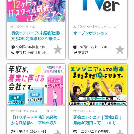
株式会社ミライル
株式会社TVer【ポジションマッチ登録】
初級エンジニア/未経験歓迎/
オープンポジション
文系OK/定着率100％/最長1
年の自社ITスクール研修あ
＼全国の各拠点で募集中！／ 給与は以下の通り、勤務地により異なります。 札幌：月給23万円～27万円 仙台：月給22万円～26万円 新潟：月給22万円～26万円 東京：月給26万円～30万円 大阪：月給24万円～29万円 福岡：月給23.5万円～27万円 沖縄：月給21万円～26万円 ◎給与は知識や経験を考慮して決定します。 ◎残業は別途全額支給します。 ◎試用期間12カ月あり（給与は以下の通りです。その他条件に変更はありません） （試用期間の給与） 札幌：月給18.6万円～ 仙台：月給19万円～ 新潟：月給18万円～ 東京：月給22万円～ 大阪：月給20.8万円～ 福岡：月給19万円～ 沖縄：月給18万円～
ご経験・能力・スキル等により、当社基準にて優遇・相談のうえ決定いたします。
り/年休130日
東京都_神奈川県_埼玉県_千葉県_大阪府_愛知県_北海道_青森県_岩手県_宮城県_秋田県_山形県_福島県_茨城県_栃木県_群馬県_新潟県_山梨県_長野県_富山県_石川県_福井県_静岡県_岐阜県_三重県_兵庫県_京都府_滋賀県_奈良県_和歌山県_広島県_岡山県_鳥取県_島根県_山口県_徳島県_香川県_愛媛県_高知県_福岡県_熊本県_佐賀県_長崎県_大分県_宮崎県_鹿児島県_沖縄県
東京都
株式会社エスアイイー 【東京プロマーケット上場】
株式会社ルトラ
【ITサポート事務】未経験
開発エンジニア｜面接1回｜
からIT業界へ｜平均年収517
月給46万円～可｜フルリモ
万円｜ホワイト企業認定｜
ートも可｜案件選択制｜定
＼平均年収517万円！入社5年目まで毎年必ず昇給／ ■賞与年3回 ■年収800万円以上も可 ■入社3年以上の平均年収469.2万円 月給23万2000円以上＋賞与年3回＋各種手当 ☆入社5年目まで最大1万5000円の定期昇給を確約 ┃各種手当充実 ・規定の資格を取得すれば、2000円～5万円を毎月支給（2万4000円～60万円／年） ・研修中に取得した取得率95％の資格でも研修後の給料UP ※月給は年齢・経験・能力を考慮して、優遇いたします ※上記月給金額は固定残業代（20時間/3万1300円円以上）を含み、超過分は別途支給いたします ※試用期間（6ヶ月）は月給に変動はありますが、その他待遇に差異はありません ├入社後1ヶ月～3ヶ月間は、月給20万1900円となります └上記金額は固定残業代（10時間／1万6000円）を含み、超過分は別途支給いたします
【エンジニア経験6年以上の方】 月給46万円～100万円（固定残業代含む） ※上記月給には月30時間分の固定残業代（月8万7,400円～月19万円）を含む。超過分は全額支給。 【エンジニア経験4年以上の方】 月給42万円～100万円（固定残業代含む） ※上記月給には月30時間分の固定残業代（月7万9,800円～月19万円）を含む。超過分は全額支給。 【エンジニア経験4年未満の方】 月給38万円～100万円（固定残業代含む） ※上記月給には月30時間分の固定残業代（月7万2,200円～月19万円）を含む。超過分は全額支給。 ※経験、スキル、前職給与などを踏まえて決定。 ◆ルトラの給与制度のポイント！◆ ・社員の95%が入社時に年収UP！最高で300万円UPの実績も ・平均還元率86.3%（交通費・住宅手当・会社負担分の社保も含む） ・人柄やポテンシャルを評価し、スキル以上の希望年収を提示することも ・退職金制度やリファラル手当（平均50万円）あり