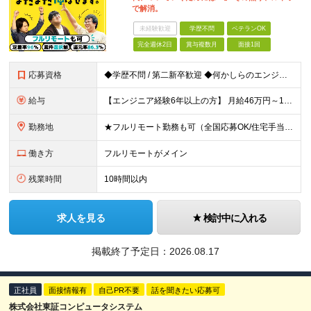
で解消。
未経験歓迎
学歴不問
ベテランOK
完全週休2日
賞与複数月
面接1回
応募資格
◆学歴不問 / 第二新卒歓迎 ◆何かしらのエンジニア経験をお持ちの方 （言語・期間・フェーズ不問） 経験浅めの方も遠慮なくご応募ください！ ■入社前Q＆A ────── ◎実力に見合った報酬が手に
給与
【エンジニア経験6年以上の方】 月給46万円～100万円（固定残業代含む） ※上記月給には月30時間分の固定残業代（月8万7,400円～月19万円）を含む。超過分は全額支給。 【エンジニア経験4年以
勤務地
★フルリモート勤務も可（全国応募OK/住宅手当を支給します） ※案件によって常駐が必要になる場合があります。 ※希望がない限り、転勤はありません ※U・Iターン歓迎 ★ルトラの社員は全国各地で活躍中
働き方
フルリモートがメイン
残業時間
10時間以内
求人を見る
検討中に入れる
掲載終了予定日：
2026.08.17
正社員
面接情報有
自己PR不要
話を聞きたい応募可
株式会社東証コンピュータシステム