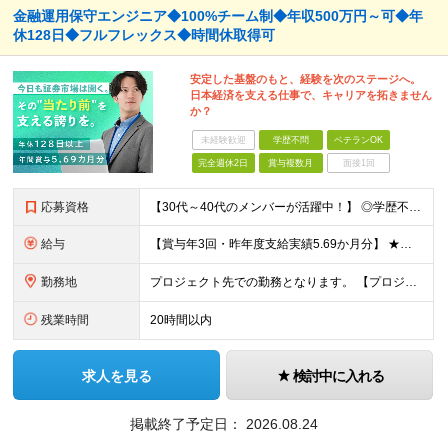
金融運用保守エンジニア◆100%チーム制◆年収500万円～可◆年
休128日◆フルフレックス◆時間休取得可
安定した基盤のもと、経験を次のステージへ。
日本経済を支える仕事で、キャリアを拓きません
か？
未経験歓迎
学歴不問
ベテランOK
完全週休2日
賞与複数月
面接1回
応募資格
【30代～40代のメンバーが活躍中！】 ◎学歴不問 ◎システム運用・保守の実務経験をお持ちの方 ◎リーダーまたはプロジェクトマネジメント経験がある、または挑戦したい方 ★インフラエンジニアとして次の
給与
【賞与年3回・昨年度支給実績5.69か月分】 ★想定年収500万円～ ★前職給与考慮あり 月給27万円～59万円 +残業代全額支給(1分単位、監督職以下) +人事評価による賞与年2回（4月/10月）
勤務地
プロジェクト先での勤務となります。 【プロジェクト先】 ◆東京都内 ※本社／東京都港区虎ノ門5-13-1 虎ノ門40MTビル 8F ※原則として転居を伴う転勤はありません ※(変更の範囲)上記を除
残業時間
20時間以内
求人を見る
検討中に入れる
掲載終了予定日：
2026.08.24