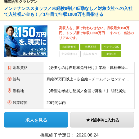
株式会社クラシアン
メンテナンススタッフ／未経験9割／転勤なし／対象支社への入社
で入社祝い金も！／1年目で年収1000万も目指せる
高収入を、夢で終わらせない。月収最大150万
円、トップ層で年収1,600万円──すべて、当社の
リアルです。
未経験歓迎
学歴不問
ベテランOK
完全週休2日
賞与複数月
面接1回
応募資格
【必要なのは自動車免許だけ】業種・職種未経験歓迎／学歴不問／正社員デビューの方、フリーターの方もOK！ ＜応募条件＞ ■普通自動車免許（AT限定可） ＊1人1台、社用車を貸与します。 ＊「運転に自信
給与
月給26万円以上＋歩合給＋チームインセンティブ＋諸手当＋残業代 ※上記は東京のみの月給です。 ┗その他エリアは、月給22万円以上となります。 ※経験・スキルを考慮の上、弊社規程により優遇いたします。
勤務地
【希望を考慮し配属／全国で募集！】 ◎配属先は希望考慮！ ◎転勤なし ★関東 ■東京 板橋区/世⽥⾕区/練⾺区/⾜⽴区/⼤⽥区/江⼾川区/多摩市 ■千葉 千葉市/船橋市/柏市 ■神奈川 横浜市/厚⽊
残業時間
20時間以内
求人を見る
検討中に入れる
掲載終了予定日：
2026.08.24