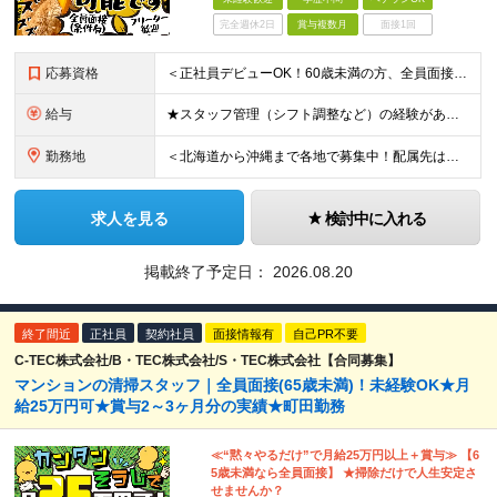
完全週休2日
賞与複数月
面接1回
応募資格
＜正社員デビューOK！60歳未満の方、全員面接＞ ◆学歴・経歴不問 ◆転職回数が多くてもOK ◆未経験／第二新卒OK ◆ブランクありOK ◆60歳未満の方（※定年年齢を上限として募集するため） ☆普
給与
★スタッフ管理（シフト調整など）の経験があれば【月給28万円以上】 ★賞与支給実績：基本給の2ヶ月分～3ヶ月分 ＝＝ライフスタイルに合わせて働き方を選べます＝＝ ■正社員 ＜未経験者＞月給25万円(
勤務地
＜北海道から沖縄まで各地で募集中！配属先は希望に合わせて決定します＞ ■北海道 ・パーク ハイアット ニセコ HANAZONO ★住み込み可 北海道虻田郡倶知安町字岩尾別328-47 ・インターコン
求人を見る
検討中に入れる
掲載終了予定日：
2026.08.20
終了間近
正社員
契約社員
面接情報有
自己PR不要
C-TEC株式会社/B・TEC株式会社/S・TEC株式会社【合同募集】
マンションの清掃スタッフ｜全員面接(65歳未満)！未経験OK★月
給25万円可★賞与2～3ヶ月分の実績★町田勤務
≪“黙々やるだけ”で月給25万円以上＋賞与≫ 【6
5歳未満なら全員面接】 ★掃除だけで人生安定さ
せませんか？