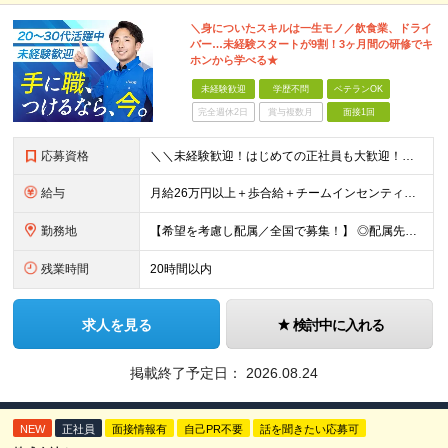
＼身についたスキルは一生モノ／飲食業、ドライ
バー…未経験スタートが9割！3ヶ月間の研修でキ
ホンから学べる★
未経験歓迎
学歴不問
ベテランOK
完全週休2日
賞与複数月
面接1回
応募資格
＼＼未経験歓迎！はじめての正社員も大歓迎！／／ ★業種・職種未経験歓迎 ★学歴不問 ★社会人デビュー・フリーターOK ＜応募条件＞ ■普通自動車免許（AT限定可） ＊1人1台、社用車を貸与します。
給与
月給26万円以上＋歩合給＋チームインセンティブ＋諸手当＋残業代 ※上記は東京のみの月給です。 ┗その他エリアは、月給22万円以上となります。 ※経験・スキルを考慮の上、弊社規程により優遇いたします。
勤務地
【希望を考慮し配属／全国で募集！】 ◎配属先は希望考慮 ◎転勤なし！ ★関東 ■東京 板橋区/世⽥⾕区/練⾺区/⾜⽴区/⼤⽥区/江⼾川区/多摩市 ■千葉 千葉市/船橋市/柏市 ■神奈川 横浜市/厚⽊
残業時間
20時間以内
求人を見る
検討中に入れる
掲載終了予定日：
2026.08.24
NEW
正社員
面接情報有
自己PR不要
話を聞きたい応募可