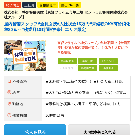
終了間近
正社員
面接情報有
自己PR不要
株式会社 特別警備保障【東証プライム市場上場 セントラル警備保障株式会
社グループ】
屋内警備スタッフ#全員面接#入社祝金15万円#未経験OK#有給消化
率80％～#残業月10時間#神奈川エリア限定
東証プライム上場グループ／年齢不問で【全員面
接】 快適な屋内警備が多く、お休みも大切にで
きる環境
未経験歓迎
学歴不問
ベテランOK
完全週休2日
賞与複数月
面接1回
応募資格
★未経験・第二新卒大歓迎！ ★社会人＆正社員デビューを実現できます♪ ★学歴・転職回数・ブランク不問 ★65歳未満の方（定年年齢を上限とするため） ※人物重視の採用です！ ≪未経験スタートの社員が多
給与
★入社祝い金15万円を支給！（規定あり） ◎賞与年2回（2.6ヶ月分） ◎通勤手当（月5万円まで） ◎残業手当（全額支給） ◎家族手当（1名につき7,000円支給） ◎夜勤手当（1000円/回 ※1ヶ
勤務地
★勤務地は横浜・小田原・平塚など神奈川エリア限定！ ★面接1回で入社が可能です。最短1週間での入社も！ 平塚市内（施設先）もしくは隣接する近隣の地域での勤務となります。 ・神奈川県平塚市 ・神奈川県
残業時間
10時間以内
求人を見る
検討中に入れる