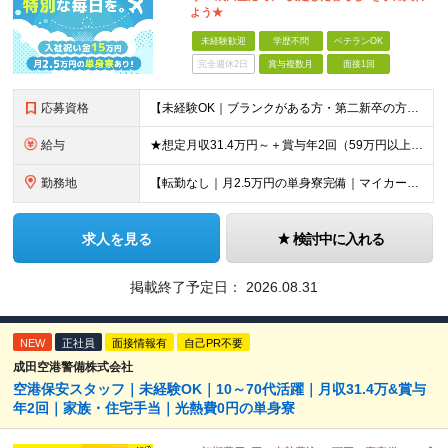
よう★
未経験歓迎
学歴不問
ベテランOK
完全週休2日
賞与複数月
面接1回
応募資格
【未経験OK｜ブランクがある方・第二新卒の方・正社員が初めての方も歓迎！】 ★応募資格を満たす方は面接確約！ ★20代・30代の若手スタッフも多数活躍中！ ◎58歳以下の方（長期のキャリア形成を図る
給与
★想定月収31.4万円～＋賞与年2回（59万円以上） ★入社お祝い金15万円支給 ★水道+光熱費無料の家賃がリーズナブルな社員寮(単身寮)あり！ ★住宅手当&家族手当あり 月給24万5000円以上(
勤務地
【転勤なし｜月2.5万円の単身寮完備｜マイカー・バイク通勤OK】 成田空港または空港関連施設での勤務となります。 お住まいや希望を考慮し、千葉市美浜区・四街道市への配属となる場合もあります。 【本社
求人を見る
検討中に入れる
掲載終了予定日：
2026.08.31
NEW
正社員
面接情報有
自己PR不要
成田空港警備株式会社
空港保安スタッフ｜未経験OK｜10～70代活躍｜月収31.4万&賞与
年2回｜家族・住宅手当｜光熱費0円の単身寮