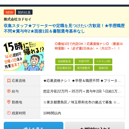
NEW
契約社員
株式会社ヨドセイ
収集スタッフ★フリーターや定職を見つけたい方歓迎！★学歴職歴
不問★賞与年2★面接1回＆書類選考基本なし
◎最短3日で内定OK！応募資格ナシ◎ 〈最速15
時退勤〉×〈必ず週2日休み〉×〈月22万～〉！
未経験歓迎
学歴不問
ベテランOK
完全週休2日
賞与複数月
面接1回
応募資格
★応募資格ナシ！ ★学歴＆職歴不問 ★フリーター・第二新卒・ベテランも歓迎 ★未経験OK ☆＼こんなタイプが活躍中／☆ 一つでも当てはまったらご応募ください！ □とにかく自由な時間を増やしたい □体
給与
想定月収22万円～35万円＋賞与年2回 └日給1万1,000円以上＋賞与年2回＋各種手当 ☆残業代は全額支給します！ ※経験・能力を考慮し決定します ※試用期間あり（6ヶ月） 給与・条件に変更はあ
勤務地
☆東京都豊島区／埼玉県和光市の拠点で募集 ☆バイク・自転車通勤OK！ ☆交通費全額支給 【本社／池袋営業所】 東京都豊島区東池袋2-38-20 【和光事務所】 埼玉県和光市新倉7-9-1 ※勤務
残業時間
10時間以内