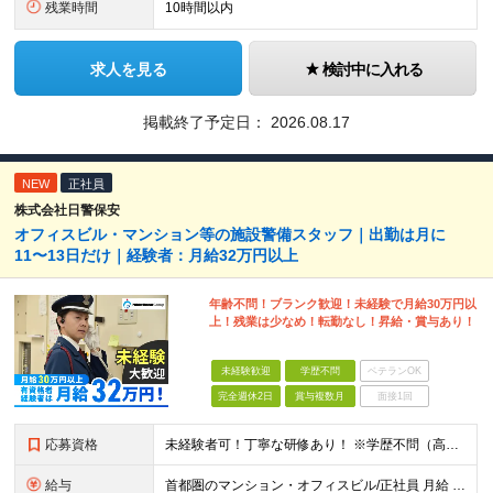
残業時間
10時間以内
求人を見る
検討中に入れる
掲載終了予定日：
2026.08.17
NEW
正社員
株式会社日警保安
オフィスビル・マンション等の施設警備スタッフ｜出勤は月に
11〜13日だけ｜経験者：月給32万円以上
年齢不問！ブランク歓迎！未経験で月給30万円以
上！残業は少なめ！転勤なし！昇給・賞与あり！
未経験歓迎
学歴不問
ベテランOK
完全週休2日
賞与複数月
面接1回
応募資格
未経験者可！丁寧な研修あり！ ※学歴不問（高卒OK） ※年齢不問（20代、30代、40代、50代まで幅広い世代が活躍中）
給与
首都圏のマンション・オフィスビル/正社員 月給 320,000円～（自衛消防技術資格者・経験者） 月給 300,000円～（未経験者） ※固定残業代30h含む 昇給あり 賞与あり