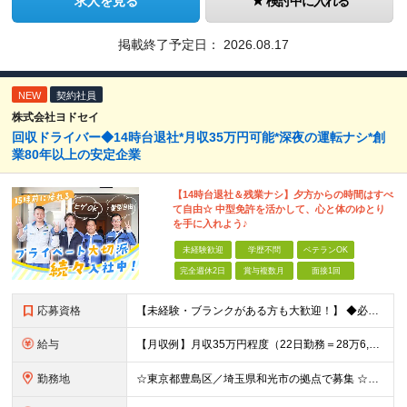
求人を見る
検討中に入れる
掲載終了予定日：
2026.08.17
NEW
契約社員
株式会社ヨドセイ
回収ドライバー◆14時台退社*月収35万円可能*深夜の運転ナシ*創
業80年以上の安定企業
【14時台退社＆残業ナシ】夕方からの時間はすべ
て自由☆ 中型免許を活かして、心と体のゆとり
を手に入れよう♪
未経験歓迎
学歴不問
ベテランOK
完全週休2日
賞与複数月
面接1回
応募資格
【未経験・ブランクがある方も大歓迎！】 ◆必須条件：準中型免許以上をお持ちの方 ※学歴・年齢・性別・職歴はいっさい不問です！ ★こんな方にピッタリ★ ・毎日決まった時間に帰ってプライベートを楽しみた
給与
【月収例】月収35万円程度（22日勤務＝28万6,000円＋各種手当） ★年収460万円の先輩も活躍中です！ ★通勤手当（全額）、家族手当（配偶者：1万4000円/子：9000円）、休日出勤手当など各
勤務地
☆東京都豊島区／埼玉県和光市の拠点で募集 ☆バイク・自転車通勤OK！ ☆交通費全額支給 【本社／池袋営業所】 東京都豊島区東池袋2-38-20 【和光事務所】 埼玉県和光市新倉7-9-1 ※勤務