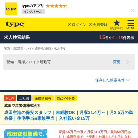
typeのアプリ
インストール
ログイン
会員登録
検討中(
0
)
MENU
15
求人検索結果
件中
1～15
件表示
警備・清掃業界 × バイク通勤可の転職・求人情報
警備・清掃／バイク通勤可
変更
保存した検索条件
NEW
正社員
面接情報有
自己PR不要
成田空港警備株式会社
成田空港の保安スタッフ｜未経験OK｜月収31.4万～｜月2.5万の単
身寮｜住宅手当&家族手当｜入社祝い金15万
家賃2.5万円の寮／月収31.4万円／賞与59万円あ
り！ 成田空港で、“安定した暮らし”を手に入れ