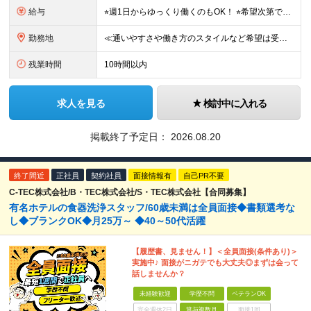
給与
⭐︎週1日からゆっくり働くのもOK！ ⭐︎希望次第で収入UPも可能！ 日勤／日給10,400円～11,700円 当務（当直）／日給21,450円～24,700円 長夜勤／日給13,650円～15,2
勤務地
≪通いやすさや働き方のスタイルなど希望は受け入れます！≫ ★転居を伴う転勤なし ★直行直帰が基本 ★駅チカ・オープニング案件も多数 ・希望に応じて東京都内近郊、ほか神奈川・千葉・埼玉も含め、配属先を
残業時間
10時間以内
求人を見る
検討中に入れる
掲載終了予定日：
2026.08.20
終了間近
正社員
契約社員
面接情報有
自己PR不要
C-TEC株式会社/B・TEC株式会社/S・TEC株式会社【合同募集】
有名ホテルの食器洗浄スタッフ/60歳未満は全員面接◆書類選考な
し◆ブランクOK◆月25万～ ◆40～50代活躍
【履歴書、見ません！】＜全員面接(条件あり)＞
実施中♪ 面接がニガテでも大丈夫◎まずは会って
話しませんか？
未経験歓迎
学歴不問
ベテランOK
完全週休2日
賞与複数月
面接1回