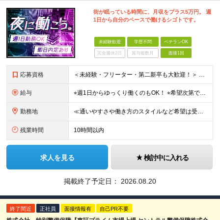
街が眠っている時間に、月収をプラス5万円。 週
1日から自分のペースで働けるシゴトです。
未経験歓迎
学歴不問
ベテランOK
完全週休2日
賞与複数月
面接1回
応募資格
＜未経験・フリーター・第二新卒も大歓迎！＞ ※学歴不問 ★堅苦しい志望動機は必要なし！ ★コミュ力に自信がなくてもOK！ ★特別な資格や専門知識は必要ありません！ 【こんな想いをお持ちの方はぜひ
給与
⭐︎週1日からゆっくり働くのもOK！ ⭐︎希望次第で収入UPも可能！ 当務（当直）／日給21,450円～24,700円 長夜勤／日給13,650円～15,275円 ※支給方法※ 15日締め、25日
勤務地
≪通いやすさや働き方のスタイルなど希望は受け入れます！》 ★転居を伴う転勤なし ★直行直帰が基本 ★駅チカ・オープニング案件も多数 ・希望に応じて東京都内近郊、ほか神奈川・千葉・埼玉も含め、配属先を
残業時間
10時間以内
求人を見る
検討中に入れる
掲載終了予定日：
2026.08.20
終了間近
正社員
面接情報有
自己PR不要