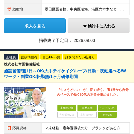
勤務地
墨田区吾妻橋、中央区晴海、港区六本木など ...他複数あり
求人を見る
検討中に入れる
掲載終了予定日：
2026.09.03
正社員
面接情報有
自己PR不要
話を聞きたい応募可
株式会社帝国警備新社
施設警備/週1日～OK/大手テイケイグループ/日勤・夜勤選べる/W
ワーク・副業OK/転勤無/1ヶ月研修期間
『ちょうどいい』が、長く続く。 週1日から自分
のペースで働く60代の本音を集めました。
未経験歓迎
学歴不問
ベテランOK
完全週休2日
賞与複数月
面接1回
応募資格
＜未経験・定年退職後の方・ブランクがある方も大歓迎！＞ ※学歴不問 ★基本的なPCスキルをお持ちの方は歓迎します！ ★コミュニケーションが得意でない方でも大丈夫！ ★専門知識は不要、丁寧に指導しま