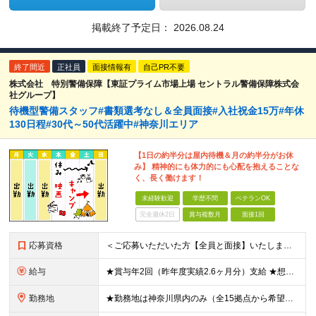
掲載終了予定日：
2026.08.24
終了間近
正社員
面接情報有
自己PR不要
株式会社 特別警備保障【東証プライム市場上場 セントラル警備保障株式会
社グループ】
待機型警備スタッフ#書類選考なし＆全員面接#入社祝金15万#年休
130日程#30代～50代活躍中#神奈川エリア
【1日の約半分は屋内待機＆月の約半分がお休
み】 精神的にも体力的にも心配を抱えることな
く、長く働けます！
未経験歓迎
学歴不問
ベテランOK
完全週休2日
賞与複数月
面接1回
応募資格
＜ご応募いただいた方【全員と面接】いたします！＞ ●学歴不問、職種・業種未経験歓迎！ ●普通自動車免許をお持ちの方（AT限定可） ●65歳未満の方（定年年齢を上限とするため） 【こういった方も大歓迎
給与
★賞与年2回（昨年度実績2.6ヶ月分）支給 ★想定年収400万円～ ★想定月収251,000円～267,000円 ★入社祝い金15万円あり（規定あり） 月給221,000円～236,000円＋残業手
勤務地
★勤務地は神奈川県内のみ（全15拠点から希望を考慮） ※以下のいずれかの勤務地への配属となります ※車・バイク通勤OK ※転居を伴う転勤はありません ・神奈川県藤沢市朝日町（最寄り駅：藤沢駅） ・神