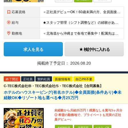
応募資格
＜正社員デビューOK！60歳未満の方、全員面接＞ ◆学歴・経歴不問 ◆転職回数が多くてもOK ◆未経験／第二新卒OK ◆ブランクありOK ◆60歳未満の方（※定年年齢を上限として募集するため） ☆普
給与
★スタッフ管理（シフト調整など）の経験があれば【月給28万円以上】 ★賞与支給実績：基本給の2ヶ月分～3ヶ月分 ＝＝ライフスタイルに合わせて働き方を選べます＝＝ ■正社員 ＜未経験者＞月給25万円～
勤務地
＜北海道から沖縄まで各地で募集中！配属先は希望に合わせて決定します＞ ■北海道 ・パーク ハイアット ニセコ HANAZONO ★住み込み可 北海道虻田郡倶知安町字岩尾別328-47 ■東京都 ・
求人を見る
検討中に入れる
掲載終了予定日：
2026.08.20
終了間近
正社員
契約社員
面接情報有
自己PR不要
C-TEC株式会社/B・TEC株式会社/S・TEC株式会社【合同募集】
ホテルのハウスキーピング(有名ホテル)◆全員面接(条件あり)◆未
経験OK◆リゾート地も選べる◆月25万円
未経験から月給25万円！残業なし＆賞与3ヶ月分
◎ 希望の勤務地で、プライベートも充実の正社
員デビュー♪
未経験歓迎
学歴不問
ベテランOK