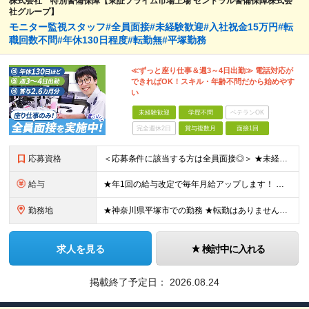
株式会社 特別警備保障【東証プライム市場上場 セントラル警備保障株式会
社グループ】
モニター監視スタッフ#全員面接#未経験歓迎#入社祝金15万円#転
職回数不問#年休130日程度#転勤無#平塚勤務
≪ずっと座り仕事＆週3～4日出勤≫ 電話対応が
できればOK！スキル・年齢不問だから始めやす
い
未経験歓迎
学歴不問
ベテランOK
完全週休2日
賞与複数月
面接1回
応募資格
＜応募条件に該当する方は全員面接◎＞ ★未経験・第二新卒大歓迎！ ★社会人＆正社員デビューを実現できます！ ◆学歴不問 ◆65歳未満の方（定年年齢を上限とするため） ◆転職回数・ブランク不問 ≪人
給与
★年1回の給与改定で毎年月給アップします！ ★家族・夜勤・深夜・健診など多彩な各種手当をご用意！ 月給22万1,000円～23万6,000円＋残業手当＋その他手当 ※上記は最低保証額です。年1回の給
勤務地
★神奈川県平塚市での勤務 ★転勤はありません！ ★車・バイク通勤OK ≪本社≫ 神奈川県平塚市四之宮2-14-52 (変更の範囲)上記を除く当社関連勤務地
求人を見る
検討中に入れる
掲載終了予定日：
2026.08.24