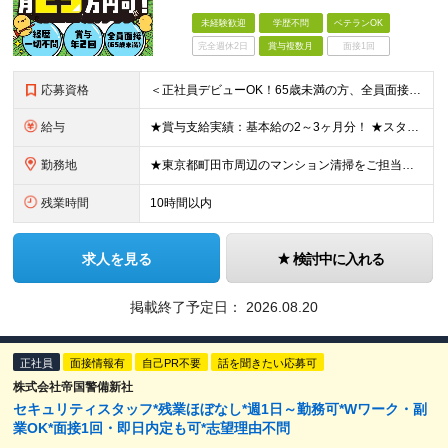
未経験歓迎
学歴不問
ベテランOK
完全週休2日
賞与複数月
面接1回
応募資格
＜正社員デビューOK！65歳未満の方、全員面接＞ ◆学歴・経歴不問 ◆転職回数が多くてもOK ◆未経験／第二新卒OK ◆ブランクありOK ◆65歳未満の方（※定年年齢を上限として募集するため） ★黙
給与
★賞与支給実績：基本給の2～3ヶ月分！ ★スタッフ管理（シフト調整など）の経験があれば【月給28万円以上】 ＝＝ライフスタイルに合わせて働き方を選べます＝＝ ■正社員 ＜未経験者＞月給25万円～35
勤務地
★東京都町田市周辺のマンション清掃をご担当いただきます！ 【B・TEC株式会社／町田事業部】 東京都町田市南町田3-32-50 ※雇用先はB・TEC株式会社です ※(変更の範囲)上記を除く当社関連
残業時間
10時間以内
求人を見る
検討中に入れる
掲載終了予定日：
2026.08.20
正社員
面接情報有
自己PR不要
話を聞きたい応募可
株式会社帝国警備新社
セキュリティスタッフ*残業ほぼなし*週1日～勤務可*Wワーク・副
業OK*面接1回・即日内定も可*志望理由不問