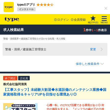
typeのアプリ
インストール
ログイン
会員登録
検討中(
0
)
MENU
1
求人検索結果
件中
1～1
件表示
警備・清掃業界 × 建築施工管理技士が活かせる転職・求人情報
警備・清掃／建築施工管理技士
変更
保存した検索条件
終了間近
正社員
株式会社協同清美
【工事スタッフ】未経験大歓迎◆水道設備のメンテナンス業務◆国
家資格取得＆キャリアUPを目指せる環境あり◎
心機一転、のびのび活躍できる環境があり◎ 街
中の施設を支える、 『インフラの縁の下の力持