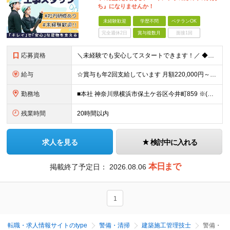
ち』になりませんか！
未経験歓迎
学歴不問
ベテランOK
完全週休2日
賞与複数月
面接1回
応募資格
＼未経験でも安心してスタートできます！／ ◆学歴不問 ◆未経験OK ◆第二新卒 「安定した環境で働きたい」「手に職をつけたい」 そんな想いがあれば、経験や知識は問いません。 《こんな方にピッタリ》
給与
☆賞与も年2回支給しています 月額220,000円～＋賞与年2回 ※経験・年齢を考慮の上決定します ※残業代は別途全額支給します ※3ヶ月の試用期間あり ┗期間中の給与・雇用形態・その他の待遇は
勤務地
■本社 神奈川県横浜市保土ケ谷区今井町859 ※(変更の範囲)上記を除く当社関連勤務地
残業時間
20時間以内
求人を見る
検討中に入れる
本日まで
掲載終了予定日：
2026.08.06
1
転職・求人情報サイトのtype
警備・清掃
建築施工管理技士
警備・