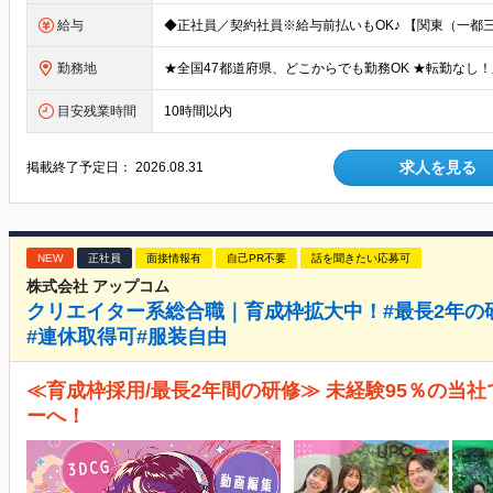
給与
勤務地
目安残業時間
10時間以内
求人を見る
掲載終了予定日：
2026.08.31
NEW
正社員
面接情報有
自己PR不要
話を聞きたい応募可
株式会社 アップコム
クリエイター系総合職｜育成枠拡大中！#最長2年の研
#連休取得可#服装自由
≪育成枠採用/最長2年間の研修≫ 未経験95％の当
ーへ！