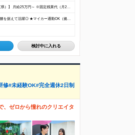
◆正社員／契約社員※給与前払いもOK♪ 【関東（一都三県）】 月給25万円～ ※固定残業代（月20時間分／月3万2383円）を含む。超過分は別途支給。 ※試用期間中の給与は月給23万円～ 【関東（北
★全国47都道府県、どこからでも勤務OK ★転勤なし！腰を据えて活躍◎ ★マイカー通勤OK（拠点による） ★業務に慣れたら、ゆくゆくはリモート併用やフルリモートも可能 全国のお客様先にて勤務していた
検討中に入れる
修#未経験OK#完全週休2日制
社で、ゼロから憧れのクリエイタ