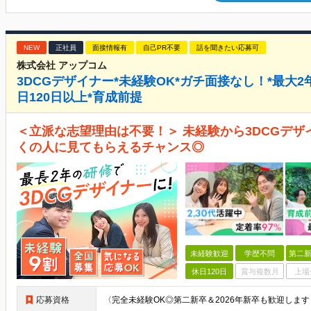
NEW
正社員
面接情報有
自己PR不要
話を聞きたい応募可
株式会社 アップコム
3DCGデザイナー*未経験OK*ガチ面接なし！*最大
日120日以上*育成前提
＜立派な志望理由は不要！＞ 未経験から3DCGデザ
くの人に見てもらえるチャンス◎
未経験歓迎
学歴不問
第二新
休日120日
賞与複数月
上場
応募資格