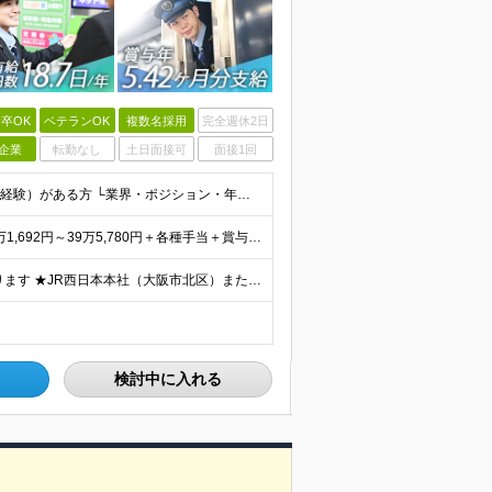
卒OK
ベテランOK
複数名採用
完全週休2日
企業
転勤なし
土日面接可
面接1回
◆未経験・第二新卒OK ◆高卒以上 ◆社会人経験（就労経験）がある方 └業界・ポジション・年数不問 〈20～30代の社員が多数活躍中！〉 若手からベテランまで、さまざまな方が在籍。 前職経験を活かし
★賞与5.42ヶ月分支給予定あり！ （大卒以上）月給24万1,692円～39万5,780円＋各種手当＋賞与2回 （高卒以上）月給22万2,662円～39万5,780円＋各種手当＋賞与2回 ※上記は
★U/Iターン歓迎！ご自宅から通える範囲での勤務となります ★JR西日本本社（大阪市北区）または、当社事業エリア内（北陸から北九州まで）の各支社で勤務 ※関西に本社あり※ 〈近畿エリア〉 三重県（
検討中に入れる