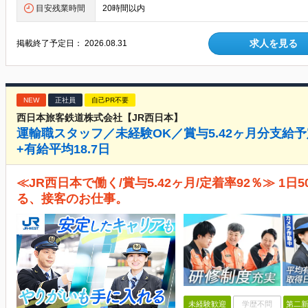
目安残業時間
20時間以内
求人を見る
掲載終了予定日：
2026.08.31
NEW
正社員
自己PR不要
西日本旅客鉄道株式会社【JR西日本】
運輸職スタッフ／未経験OK／賞与5.42ヶ月分支給予
+有給平均18.7日
≪JR西日本で働く/賞与5.42ヶ月/定着率92％≫ 1
る、接客のお仕事。
未経験歓迎
学歴不問
第二新