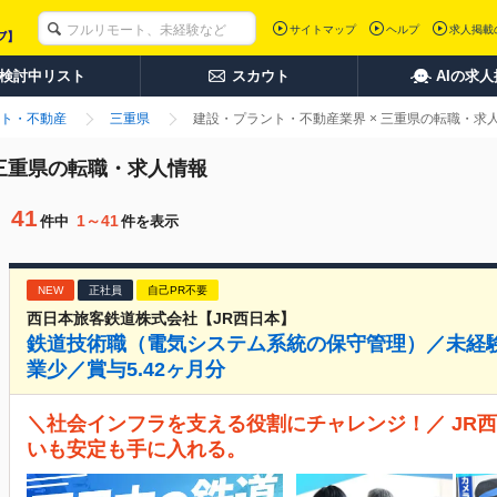
サイトマップ
ヘルプ
求人掲載
検討中リスト
スカウト
AIの求
ト・不動産
三重県
建設・プラント・不動産業界 × 三重県の転職・求
 三重県の転職・求人情報
41
1～41
件中
件を表示
NEW
正社員
自己PR不要
西日本旅客鉄道株式会社【JR西日本】
鉄道技術職（電気システム系統の保守管理）／未経験
業少／賞与5.42ヶ月分
＼社会インフラを支える役割にチャレンジ！／ JR
いも安定も手に入れる。