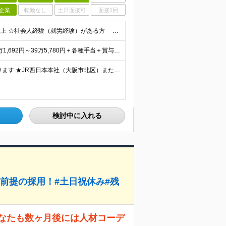
企業
転勤なし
土日面接可
面接1回
★未経験OK・第二新卒歓迎・20代30代活躍★ ☆高卒以上 ☆社会人経験（就労経験）がある方 業界・ポジション・年数は不問です！ 「誰もが知る大手企業で働きたい」 「1人より、チームで仕事がした
★賞与5.42ヶ月分支給予定あり！ （大卒以上）月給24万1,692円～39万5,780円＋各種手当＋賞与2回 （高卒以上）月給22万2,662円～39万5,780円＋各種手当＋賞与2回 ※上記は
★U/Iターン歓迎！ご自宅から通える範囲での勤務となります ★JR西日本本社（大阪市北区）または、当社事業エリア内（北陸から北九州まで）の各支社で勤務 ※関西に本社あり※ 〈近畿エリア〉 三重県（
検討中に入れる
前提の採用！#土日祝休み#残
あなたも数ヶ月後には人材コーデ