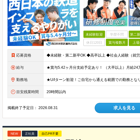
未経験歓迎
学歴不問
第二新
休日120日
賞与複数月
上場
応募資格
給与
勤務地
目安残業時間
20時間以内
求人を見る
掲載終了予定日：
2026.08.31
NEW
正社員
自己PR不要