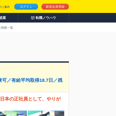
ログイン
新規会員登録
のご案内
人提案
転職ノウハウ
人情報一覧
可／有給平均取得18.7日／残
西日本の正社員として、やりが