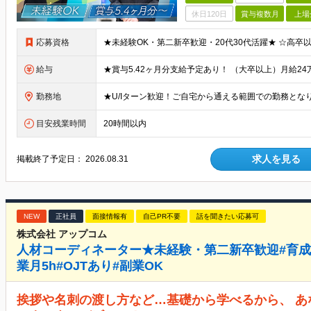
休日120日
賞与複数月
上場
応募資格
給与
勤務地
目安残業時間
20時間以内
求人を見る
掲載終了予定日：
2026.08.31
NEW
正社員
面接情報有
自己PR不要
話を聞きたい応募可
株式会社 アップコム
人材コーディネーター★未経験・第二新卒歓迎#育成
業月5h#OJTあり#副業OK
挨拶や名刺の渡し方など…基礎から学べるから、 