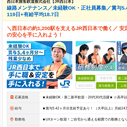
西日本旅客鉄道株式会社【JR西日本】
線路メンテナンス／未経験OK・正社員募集／賞与5.
119日+有給平均18.7日
＼西日本の約1,200駅を支えるJR西日本で働く／ 
の安心を手に入れよう！
未経験歓迎
学歴不問
第二新
休日120日
賞与複数月
上場
応募資格
給与
勤務地