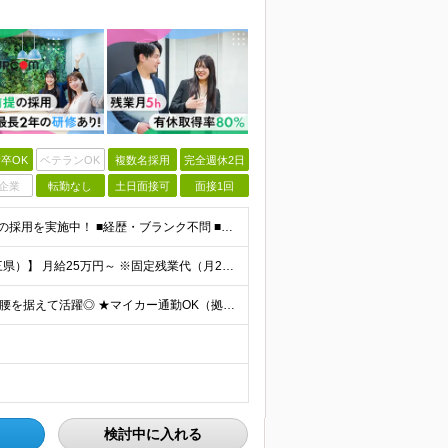
卒OK
ベテランOK
複数名採用
完全週休2日
企業
転勤なし
土日面接可
面接1回
＼未経験・第二新卒・正社員デビューOK／ ★育成前提の採用を実施中！ ■経歴・ブランク不問 ■学歴不問 ≪≪特別なスキルや経験は必要なし！≫≫ 当社では人柄重視の採用を実施しています。 働く先輩社員
◆正社員／契約社員※給与前払いもOK♪ 【関東（一都三県）】 月給25万円～ ※固定残業代（月20時間分／月3万2383円）を含む。超過分は別途支給。 ※試用期間中の給与は月給23万円～ 【関東（北
★全国47都道府県、どこからでも勤務OK ★転勤なし！腰を据えて活躍◎ ★マイカー通勤OK（拠点による） ★業務に慣れたら、ゆくゆくはリモート併用やフルリモートも可能 全国のお客様先にて勤務していた
検討中に入れる