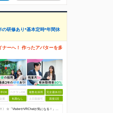
2年の研修あり*基本定時*年間休
イナーへ！ 作ったアバターを多
卒OK
ベテランOK
複数名採用
完全週休2日
企業
転勤なし
土日面接可
面接1回
〈完全未経験OK◎第二新卒＆2026年新卒も歓迎します！〉 ☆「VtubeやVRChatが気になる！」の志望動機でOK ☆社会人デビューOK／学歴・経歴不問 未経験スタート前提のポテンシャル採用。