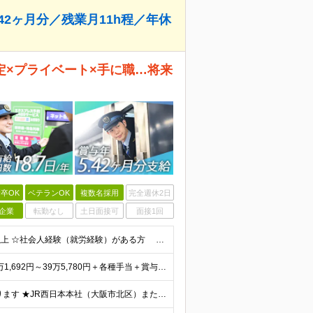
42ヶ月分／残業月11h程／年休
安定×プライベート×手に職…将来
卒OK
ベテランOK
複数名採用
完全週休2日
企業
転勤なし
土日面接可
面接1回
★未経験OK・第二新卒歓迎・20代30代活躍★ ☆高卒以上 ☆社会人経験（就労経験）がある方 業界・ポジション・年数は不問です！ 「誰もが知る大手企業で働きたい」 「1人より、チームで仕事がした
★賞与5.42ヶ月分支給予定あり！ （大卒以上）月給24万1,692円～39万5,780円＋各種手当＋賞与2回 （高卒以上）月給22万2,662円～39万5,780円＋各種手当＋賞与2回 ※上記は2
★U/Iターン歓迎！ご自宅から通える範囲での勤務となります ★JR西日本本社（大阪市北区）または、当社事業エリア内（北陸から北九州まで）の各支社で勤務 ※関西に本社あり※ 〈近畿エリア〉 三重県（