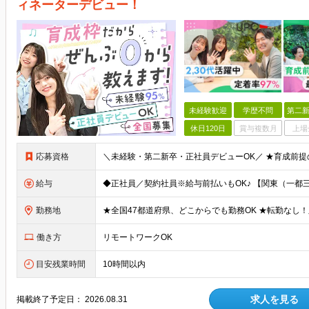
ィネーターデビュー！
未経験歓迎
学歴不問
第二新
休日120日
賞与複数月
上場
応募資格
給与
勤務地
働き方
リモートワークOK
目安残業時間
10時間以内
求人を見る
掲載終了予定日：
2026.08.31