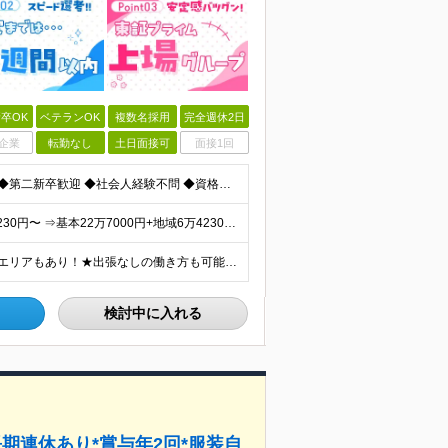
卒OK
ベテランOK
複数名採用
完全週休2日
企業
転勤なし
土日面接可
面接1回
≪職種・業界未経験OK＆学歴・年齢・転職回数不問≫ ◆第二新卒歓迎 ◆社会人経験不問 ◆資格不問 ※新卒の方もご応募可能 （待遇・募集要項等は別途ご案内いたします） ※入社時期は柔軟に対応します！半年
★経験者は月給50万円～90万円 【首都圏】 月給30万1230円〜 ⇒基本22万7000円+地域6万4230円+皆勤1万円 【群馬/栃木/茨城】 月給28万1090円〜 ⇒基本23万4000円+
★U・Iターン歓迎！★直行・直帰OK！ ★車通勤可能のエリアもあり！★出張なしの働き方も可能 全国47都道府県の各プロジェクト（転勤なし！勤務地に対する希望も実現可能！） 「自宅から1時間以内で通え
検討中に入れる
期連休あり*賞与年2回*服装自