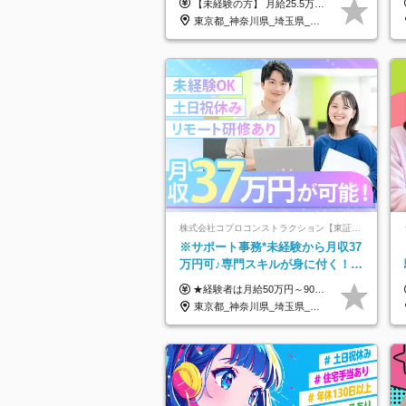
【未経験の方】 月給25.5万円以上＋各種手当 【事務経験3年以上の方】 月給28万円以上＋各種手当 ※経験・スキル・年齢を考慮の上、決定します ※試用期間：3ヶ月(雇用形態は正社員、給与・待遇に変更はありません) ※残業代は全額別途支給 ※昇給：年1回（査定あり） ※賞与：年3回（業績に応じて支給） ＼努力がしっかり評価される環境です！／ 「どんなスキルを身につければ昇給できるか」が明確だから、 着実に成長しながら収入アップを目指せます。
東京都_神奈川県_埼玉県_千葉県_大阪府_愛知県_北海道_青森県_岩手県_宮城県_秋田県_山形県_福島県_茨城県_栃木県_群馬県_新潟県_山梨県_長野県_富山県_石川県_福井県_静岡県_岐阜県_三重県_兵庫県_京都府_滋賀県_奈良県_和歌山県_広島県_岡山県_鳥取県_島根県_山口県_徳島県_香川県_愛媛県_高知県_福岡県_熊本県_佐賀県_長崎県_大分県_宮崎県_鹿児島県_沖縄県
株式会社コプロコンストラクション【東証プライム上場コプロ・ホールディングス子会社】
※サポート事務*未経験から月収37
万円可♪専門スキルが身に付く！
Web面接＆リモート研修も充実♪/a
★経験者は月給50万円～90万円 【首都圏】 月給30万1230円〜 ⇒基本22万7000円+地域6万4230円+皆勤1万円 【群馬/栃木/茨城】 月給28万1090円〜 ⇒基本23万4000円+地域3万7090円+皆勤1万円 【大阪/京都/兵庫】 月給30万130円〜 ⇒基本23万5000円+地域5万5130円+皆勤1万円 【静岡/愛知/岐阜/三重】 月給28万5840円〜 ⇒基本23万円+地域4万5840円+皆勤1万円 【北海道】 月給25万2960円〜 ⇒基本22万4000円+地域1万8960円+皆勤1万円 【福岡/佐賀/長崎/大分/熊本】 月給25万800円〜 ⇒基本21万8000円+地域2万2800円+皆勤1万円 【宮城/山形/福島】 月給25万580円〜 ⇒基本21万8000円+地域2万2580円+皆勤1万円 【広島/岡山/山口】 月給27万1090円〜 ⇒基本23万4000円+地域2万7090円+皆勤1万円 ※残業代は1分単位で全額支給（みなし残業制度なし） ※上記給与は最低支給額です。経験・能力に応じて決定致します ※試用期間1ヶ月、最大6ヶ月まで延長する可能性あり(条件変更なし) ※今期より新賃金体系へ移行しました。詳細は面接時にご説明します
東京都_神奈川県_埼玉県_大阪府_愛知県_北海道_宮城県_広島県_福岡県