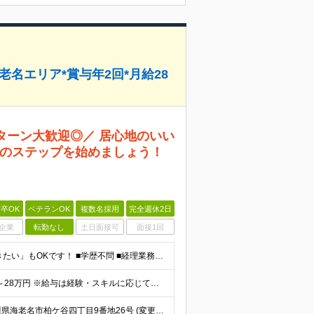
老名エリア*賞与年2回*月給28
Iターン大歓迎◎／ 居心地のいい
のステップを始めましょう！
卒OK
ベテランOK
複数名採用
完全週休2日
企業
転勤なし
土日面接可
面接1回
◇経験浅め、挑戦したい方大歓迎◎ ◇「自宅近くで働きたい」もOKです！ ■学歴不問 ■経理業務の経験をお持ちの方（年数不問／一部分のご経験でもOK！） ～このような方を歓迎します！～ ◆自宅から
☆賞与年間2ヶ月分以上 ☆月給28万円も可能 月給25万～28万円 ※給与は経験・スキルに応じて適宜相談可能です ※試用期間3ヶ月（その間の給与・待遇に差異はありません） ※残業代は別途全額支給し
〈海老名エリアで働く／UIターン歓迎◎〉 ■本社 神奈川県海老名市柏ケ谷四丁目9番地26号 (変更の範囲)上記を除く当社関連勤務地