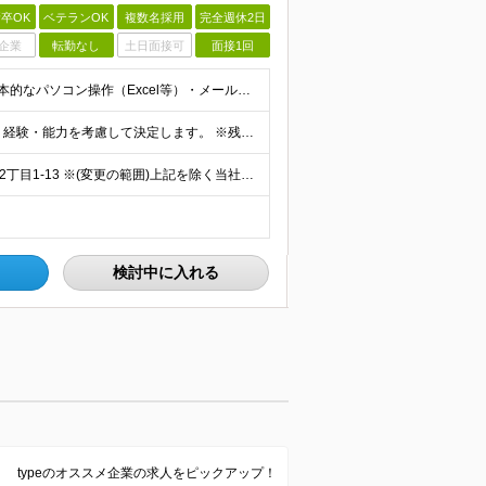
卒OK
ベテランOK
複数名採用
完全週休2日
企業
転勤なし
土日面接可
面接1回
★未経験からの事務デビューも大歓迎★ ■学歴不問 ■基本的なパソコン操作（Excel等）・メール対応ができる方
月給22万円～25万円＋賞与年2回＋各種手当 ※スキル・経験・能力を考慮して決定します。 ※残業代については面接時にご相談いたします ※試用期間3カ月あり（給与・待遇に変更はありません）
★「茅場町駅」から徒歩5分 東京都中央区日本橋茅場町2丁目1-13 ※(変更の範囲)上記を除く当社関連勤務地
検討中に入れる
typeのオススメ企業の求人をピックアップ！