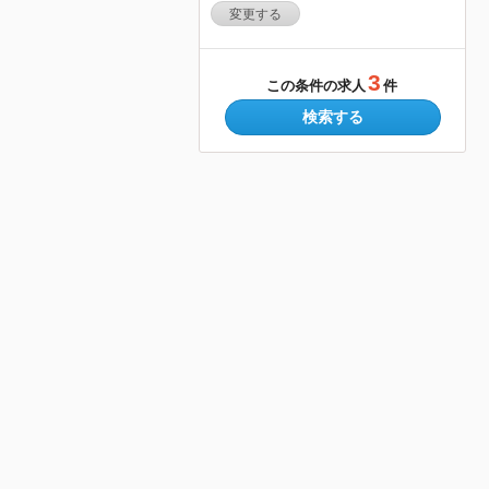
変更する
3
この条件の求人
件
検索する