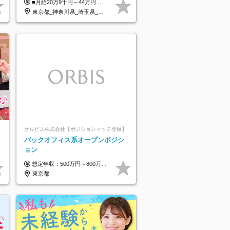
■月給20万9千円～44万円 ※経験・能力・前給を考慮の上、決定いたします ※時間外手当100％支給 ※派遣就業先が変更となる場合には、就業規則、労使協定等に基づき賃金が変更となる可能性があります 「とにかく私生活重視」「残業があっても稼ぎたい」といった希望も配属の際に考慮します。 ＜手当＞ ■職務担当手当 ■通勤手当（上限月3万円） ■残業手当（全額支給） ■住宅手当（5割を会社負担／就業規則に定めるところによる） ■扶養手当 ■別居手当 ■資格試験受講料補助（資格ごとに社内規定により決定） ■資格取得奨励金 （資格により2万円～20万円の祝金支給） ◎一例 ・基本情報技術者（5万円） ・プロジェクトマネージャー試験（10万円） ・応用情報技術者試験（10万円） ・ITストラテジスト試験（10万円） ・エンベデッドシステムスペシャリスト試験（10万円） ・ディジタル技術検定（情報1級：10万円、制御1級：10万円、情報2級、制御2級：5万円 ・TOEIC（R）テスト（600～729点：5万円、 730～799点：10万円、800点以上：15万円） など
正社員/sg
東京都_神奈川県_埼玉県_千葉県_大阪府_愛知県_青森県_岩手県_宮城県_秋田県_山形県_福島県_茨城県_栃木県_群馬県_山梨県_長野県_福井県_静岡県_岐阜県_三重県_兵庫県_京都府_滋賀県_奈良県_広島県_岡山県_山口県_香川県_福岡県_熊本県_佐賀県_長崎県_大分県_宮崎県_鹿児島県
オルビス株式会社【ポジションマッチ登録】
バックオフィス系オープンポジシ
ョン
想定年収：500万円～800万円 ※ご経験やスキルに応じて決定します。 ※上記想定年収はあくまでも目安の金額であり、 選考を通じて上下する可能性があります。
東京都