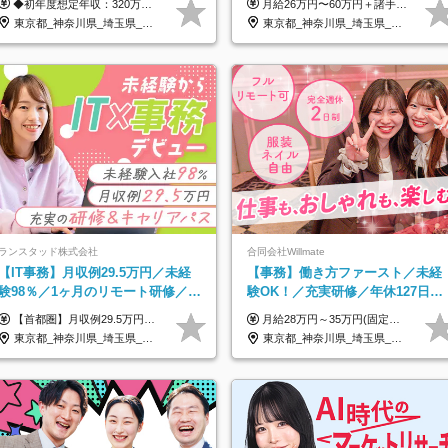
◆初年度想定年収：320万円〜840万円 【関東／一都三県】月給24万円〜70万円 【関西・東海地方】月給23万円〜65万円 【その他の地方等】月給22万円〜60万円 ※ご経験・スキル・前職給与などを考慮の上決定いたします。 ◉固定残業代制（固定残業代10,000円含） 固定残業代は7時間分・時間超過分は追加支給 ≪月給例≫ ・月給54万円（29歳／入社3年目） ・月給38万円（26歳／入社2年目） ・月給28万円（24歳／入社1年目） ※試用期間は6ヶ月で、その間の雇用形態は契約社員です。そのほかの条件に変更はありません。
月給26万円〜60万円＋諸手当＋インセンティブ（２種）＋賞与 ★Point 設立から9ヶ月で全社員2万円の昇給実績 ※成果はしっかりと還元いたします！ ★Point 100％年収UPでの待遇提示も可能！ ※経験者であれば、100％年収アップも実現可能です。 ※試用期間最大2ヶ月/月給22万円〜
130日★
東京都_神奈川県_埼玉県_千葉県_大阪府_愛知県_北海道_青森県_岩手県_宮城県_秋田県_山形県_福島県_茨城県_栃木県_群馬県_新潟県_山梨県_長野県_富山県_石川県_福井県_静岡県_岐阜県_三重県_兵庫県_京都府_滋賀県_奈良県_和歌山県_広島県_岡山県_鳥取県_島根県_山口県_徳島県_香川県_愛媛県_高知県_福岡県_熊本県_佐賀県_長崎県_大分県_宮崎県_鹿児島県_沖縄県
東京都_神奈川県_埼玉県_千葉県_茨城県
ランスタッド株式会社
合同会社Willmate
【IT事務】月収例29.5万円／未経
【事務】働き方ファースト／未経
験98％／1ヶ月のリモート研修／既
験OK！／充実研修／年休127日～
卒・第二新卒歓迎／年間休日123
／残業なし／平均20代／リモート
【首都圏】月収例29.5万円（月給26万円＋諸手当） 【東海・関西】月収例28.5万円（月給25万円＋諸手当） 【九州】月収例26万円（月給23万円＋諸手当） ※経験・スキル・前職給与を踏まえ、総合的に判断して決定します。 例：首都圏 月収例31万円（月給27万円＋諸手当） ◆各種手当 ・通勤手当（上限4万円まで） ・残業代手当（1分単位で全額支給） ※固定残業代制は採用しておりません ・資格取得支援 ◆昇給：年1回 ◆補足 ・研修中1ヶ月間は、時給1670円となります。 ・試用期間6ヶ月あり。その間の待遇に変更はありません。 ※詳細は面接時にご案内します。
月給28万円～35万円(固定残業代含む)+インセンティブ＋各種手当 ※経験・能力等を考慮の上、決定します。 ※残業はほとんどありませんが、発生した場合は時間外手当を100％支給します。 【固定残業代について】 なし（残業代は、実際の労働時間に応じて別途全額支給）
日/OW
OK
東京都_神奈川県_埼玉県_千葉県_大阪府_愛知県_兵庫県_京都府_福岡県
東京都_神奈川県_埼玉県_千葉県_大阪府_愛知県_北海道_青森県_岩手県_宮城県_秋田県_山形県_福島県_茨城県_栃木県_群馬県_新潟県_山梨県_長野県_富山県_石川県_福井県_静岡県_岐阜県_三重県_兵庫県_京都府_滋賀県_奈良県_和歌山県_広島県_岡山県_鳥取県_島根県_山口県_徳島県_香川県_愛媛県_高知県_福岡県_熊本県_佐賀県_長崎県_大分県_宮崎県_鹿児島県_沖縄県_海外