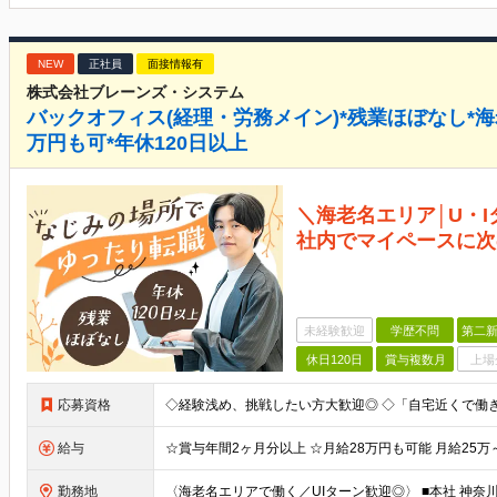
NEW
正社員
面接情報有
株式会社ブレーンズ・システム
バックオフィス(経理・労務メイン)*残業ほぼなし*海
万円も可*年休120日以上
＼海老名エリア│U・
社内でマイペースに次
未経験歓迎
学歴不問
第二新
休日120日
賞与複数月
上場
応募資格
給与
勤務地