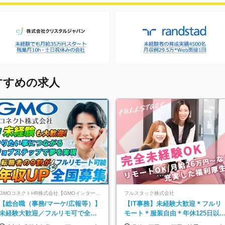
すすめの求人
GMOコネクトHR株式会社【GMOインターネットグループ】
フルスタック株式会社
【総合職（事務/マーケ/広報等）】
【IT事務】未経験大歓迎＊フルリ
未経験大歓迎／フルリモ可で全国
モート＊服装自由＊年休125日以
募集！年収アップ多数★年休最大
＊残業なし＊月給26万円以上