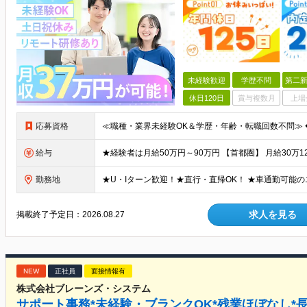
未経験歓迎
学歴不問
第二新
休日120日
賞与複数月
上場
応募資格
給与
勤務地
求人を見る
掲載終了予定日：
2026.08.27
NEW
正社員
面接情報有
株式会社ブレーンズ・システム
サポート事務*未経験・ブランクOK*残業ほぼなし*長