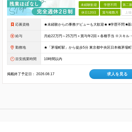
未経験歓迎
学歴不問
第二新
休日120日
賞与複数月
上場
応募資格
給与
勤務地
目安残業時間
10時間以内
求人を見る
掲載終了予定日：
2026.08.17