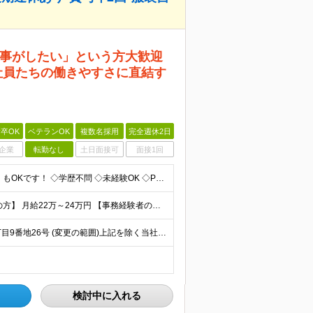
事がしたい」という方大歓迎
社員たちの働きやすさに直結す
卒OK
ベテランOK
複数名採用
完全週休2日
企業
転勤なし
土日面接可
面接1回
★未経験・ブランク大歓迎◎ ★「自宅近くで働きたい」もOKです！ ◇学歴不問 ◇未経験OK ◇PCの基礎操作が可能な方※Word、Excelの入力ができるレベル ～このような方を歓迎します！～ ◆
☆賞与年間2ヶ月分以上 ☆月給28万円も可能 【未経験の方】 月給22万～24万円 【事務経験者の方】 月給25万～28万円 ※給与は経験・スキルに応じて適宜相談可能です ※試用期間3ヶ月（その
〈UIターン歓迎◎〉 ■本社 神奈川県海老名市柏ケ谷四丁目9番地26号 (変更の範囲)上記を除く当社関連勤務地
検討中に入れる