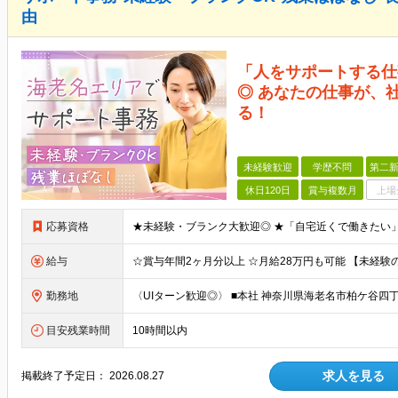
由
「人をサポートする仕
◎ あなたの仕事が、
る！
未経験歓迎
学歴不問
第二新
休日120日
賞与複数月
上場
応募資格
給与
勤務地
目安残業時間
10時間以内
求人を見る
掲載終了予定日：
2026.08.27