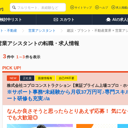
サイトマップ
ヘルプ
求人掲載
検討中リスト
スカウト
AIの求
ト・不動産
営業アシスタント
建設・プラント・不動産業界 × 営業
 営業アシスタントの転職・求人情報
3
1～3
件中
件を表示
PICK UP!
NEW
正社員
面接情報有
自己PR不要
株式会社コプロコンストラクション【東証プライム上場コプロ・ホ
※サポート事務*未経験から月収37万円可♪専門スキ
ート研修も充実♪/a
なんか良さそうと思ったらとりあえず応募！ 気に
でも大歓迎◎