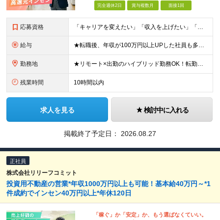
完全週休2日
賞与複数月
面接1回
応募資格
「キャリアを変えたい」「収入を上げたい」「将来に強いスキルを身につけたい」方歓迎！ ・未経験歓迎 ・学歴不問 ・第二新卒歓迎 ＼経験やスキルではなく、“これから”を重視します／ 「今のままでいい
給与
★転職後、年収が100万円以上UPした社員も多数！ 月給33.4万円～45万円＋諸手当＋賞与年2回 ※インセンティブ充実 直近の最高インセンティブ：月50万円 全社員の平均インセンティブ：月10
勤務地
★リモート×出勤のハイブリッド勤務OK！転勤なし！U・Ｉターン歓迎！ 東京、神奈川、埼玉、千葉、愛知、大阪、兵庫、京都、広島、福岡をはじめとする全国各地のプロジェクト先。 プライム上場、グロース上
残業時間
10時間以内
求人を見る
検討中に入れる
掲載終了予定日：
2026.08.27
正社員
株式会社リリーフコミット
投資用不動産の営業*年収1000万円以上も可能！基本給40万円～*1
件成約でインセン40万円以上*年休120日
「稼ぐ」か「安定」か、もう選ばなくていい。