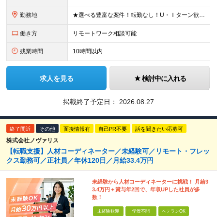
勤務地
★選べる豊富な案件！転勤なし！U・Ｉターン歓迎！ 東京、神奈川、埼玉、千葉、愛知、大阪、兵庫、京都、広島、福岡をはじめとする全国各地のプロジェクト先。 プライム上場、グロース上場企業の大手～ベンチ
働き方
リモートワーク相談可能
残業時間
10時間以内
求人を見る
検討中に入れる
掲載終了予定日：
2026.08.27
終了間近
その他
面接情報有
自己PR不要
話を聞きたい応募可
株式会社ノヴァリス
【転職支援】人材コーディネーター／未経験可／リモート・フレッ
クス勤務可／正社員／年休120日／月給33.4万円
未経験から人材コーディネーターに挑戦！ 月給3
3.4万円＋賞与年2回で、年収UPした社員が多
数！
未経験歓迎
学歴不問
ベテランOK