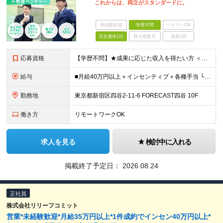
これからは、両立がスタンダードに。
未経験歓迎
学歴不問
ベテランOK
完全週休2日
賞与複数月
面接1回
応募資格
【学歴不問】★成果に応じた収⼊を得たい⽅ ＜応募条件＞ ◇学歴不問 ◇不動産業界の勤務経験がある方 ＜こんなタイプを歓迎！＞ ◎頑張りが収入に反映される環境で、高収入を目指したい方 ◎先輩のアド
給与
■⽉給40万円以上＋インセンティブ＋各種⼿当 └インセンティブは1件あたり40万円以上を⽀給 ＼その他、⾼額インセンティブ制度あり︕／ ★TOP賞（年間100万〜、半期50万〜） ★コンテスト達成ボ
勤務地
東京都新宿区四⾕2-11-6 FORECAST四⾕ 10F
働き方
リモートワークOK
求人を見る
検討中に入れる
掲載終了予定日：
2026.08.24
正社員
株式会社リリーフコミット
営業*未経験歓迎*⽉給35万円以上*1件成約でインセン40万円以上*