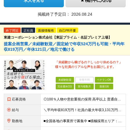
求人を見る
検討中に入れる
掲載終了予定日：
2026.08.24
終了間近
正社員
面接情報有
自己PR不要
東建コーポレーション株式会社【東証プライム・名証プレミア上場】
提案企画営業／未経験歓迎／固定給で年収524万円も可能・平均年
収819万円／年休121日／地元で働ける
「未経験から稼げるの？しっかり休めるの？」
様々な社員のリアルな声をお届けします。
未経験歓迎
学歴不問
ベテランOK
完全週休2日
賞与複数月
面接1回
応募資格
◎100％人物や意欲重視の採用 高卒以上 普通自動車第一種運転免許取得者（AT限定可） ★職歴は全く問いません！ 前向きにコツコツと向き合える方であれば結果がついてくるお仕事です。 現職・無職、正社
給与
＼平均年収819万円！社員の最大年収3,131万円／ 固定給だけで、年収524万円も可能！ インセンティブだけでなく固定給でもしっかり稼げる仕組みです！ 【入社初年度】 年収400万～550万円＋イ
勤務地
■全国各地の事業所で募集中 ■積極採用エリア：東京・神奈川・埼玉・千葉・愛知 ※希望の勤務地で働ける！通勤可能な事業所を選定していきます ※地元に戻って働きたいUターン希望者も歓迎します！ ※社用車を