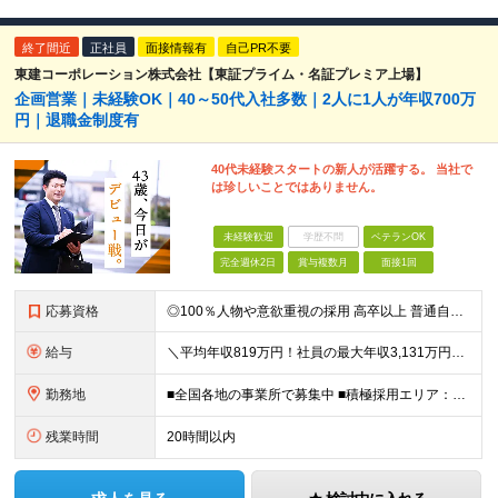
終了間近
正社員
面接情報有
自己PR不要
東建コーポレーション株式会社【東証プライム・名証プレミア上場】
企画営業｜未経験OK｜40～50代入社多数｜2人に1人が年収700万
円｜退職金制度有
40代未経験スタートの新人が活躍する。 当社で
は珍しいことではありません。
未経験歓迎
学歴不問
ベテランOK
完全週休2日
賞与複数月
面接1回
応募資格
◎100％人物や意欲重視の採用 高卒以上 普通自動車第一種運転免許取得者（AT限定可） ★職歴は全く問いません！ 前向きにコツコツと向き合える方であれば結果がついてくるお仕事です。 現職・無職、正社
給与
＼平均年収819万円！社員の最大年収3,131万円／ ＼2人に1人が年収700万円以上／ ＼5人に1人が年収1,000万円以上！／ 固定給だけで、年収524万円も可能！ インセンティブだけでなく固定給
勤務地
■全国各地の事業所で募集中 ■積極採用エリア：東京・神奈川・埼玉・千葉・愛知 ※希望の勤務地で働ける！通勤可能な事業所を選定していきます ※地元に戻って働きたいUターン希望者も歓迎します！ ※社用車を
残業時間
20時間以内