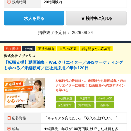
残業時間
20時間以内
求人を見る
検討中に入れる
掲載終了予定日：
2026.08.24
終了間近
その他
面接情報有
自己PR不要
話を聞きたい応募可
株式会社ノヴァリス
【転職支援】動画編集・Webクリエイター／SNSマーケティング
も学べる／未経験可／正社員採用／年休120日
SNS時代の最前線へ。未経験から動画編集・Web
クリエイターに挑戦！ 動画編集やWEBデザイン
も学べる！
未経験歓迎
学歴不問
ベテランOK
完全週休2日
賞与複数月
面接1回
応募資格
「キャリアを変えたい」「収入を上げたい」「将来に強いスキルを身につけたい」方歓迎！ ・未経験歓迎 ・学歴不問 ・第二新卒歓迎 ＼経験やスキルではなく、“これから”を重視します／ 「今のままでいい
給与
★転職後、年収が100万円以上UPした社員も多数！ 月給25.9万円以上＋諸手当＋賞与年2回＋インセンティブ 【固定残業代について】 なし（残業代は、実際の労働時間に応じて別途全額支給）