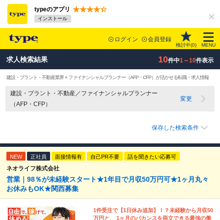
typeのアプリ
インストール
ログイン
会員登録
検討中(
0
)
MENU
10
求人検索結果
件中
1～10
件表示
建設・プラント・不動産業界 × ファイナンシャルプランナー（AFP・CFP）が活かせる転職・求人情報
建設・プラント・不動産／ファイナンシャルプランナー
変更
（AFP・CFP）
保存した検索条件
NEW
正社員
面接情報有
自己PR不要
話を聞きたい応募可
ネオライフ株式会社
営業｜98％が未経験スタート★1年目で月収50万円可★1ヶ月丸々
お休みもOK★関西募集
1件受注で【1日休み追加】！？未経験から月収50
万円と、 1ヶ月のバカンスを両立できる最強の働