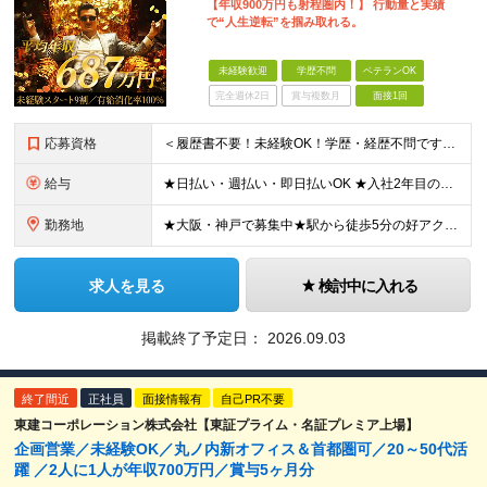
【年収900万円も射程圏内！】 行動量と実績
で“人生逆転”を掴み取れる。
未経験歓迎
学歴不問
ベテランOK
完全週休2日
賞与複数月
面接1回
応募資格
＜履歴書不要！未経験OK！学歴・経歴不問です＞ ◆スキル・資格は一切不要 ◆職種・業種未経験歓迎 ◆第二新卒・ブランク・社会人デビューOK ＜こんな方にピッタリ！＞ □収入もお休みも大切にしたい方
給与
★日払い・週払い・即日払いOK ★入社2年目の平均年収687万円 ★入社3年目で年収900万円の社員も在籍 ＼2つのコースから給与形態を選べます！／ 【1】安定収入をゲットしたい方向けコース 基本給
勤務地
★大阪・神戸で募集中★駅から徒歩5分の好アクセス ■新大阪事業所／大阪府大阪市東淀川区東中島4-11-6 ネオライフ新大阪ビル8F ■神戸事業所／兵庫県神戸市中央区多聞通4-4-13 歩11番館50
求人を見る
検討中に入れる
掲載終了予定日：
2026.09.03
終了間近
正社員
面接情報有
自己PR不要
東建コーポレーション株式会社【東証プライム・名証プレミア上場】
企画営業／未経験OK／丸ノ内新オフィス＆首都圏可／20～50代活
躍 ／2人に1人が年収700万円／賞与5ヶ月分