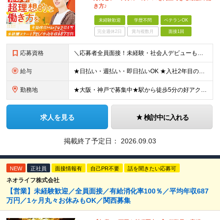
き方♪
未経験歓迎
学歴不問
ベテランOK
完全週休2日
賞与複数月
面接1回
応募資格
＼応募者全員面接！未経験・社会人デビューも歓迎／ ◆スキル・資格は一切不要 ◆職種・業種未経験歓迎 ◆第二新卒・ブランクOK ＜先輩の志望動機をご紹介＞ 「収入もお休みも大切にしたい」 「頑張った分
給与
★日払い・週払い・即日払いOK ★入社2年目の平均年収687万円 ★入社3年目で年収900万円の社員も在籍 ＼2つのコースから給与形態を選べます！／ 【1】安定収入をゲットしたい方向けコース 基本給
勤務地
★大阪・神戸で募集中★駅から徒歩5分の好アクセス ■新大阪事業所／大阪府大阪市東淀川区東中島4-11-6 ネオライフ新大阪ビル8F ■神戸事業所／兵庫県神戸市中央区多聞通4-4-13 歩11番館50
求人を見る
検討中に入れる
掲載終了予定日：
2026.09.03
NEW
正社員
面接情報有
自己PR不要
話を聞きたい応募可
ネオライフ株式会社
【営業】未経験歓迎／全員面接／有給消化率100％／平均年収687
万円／1ヶ月丸々お休みもOK／関西募集