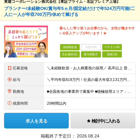
東建コーポレーション株式会社【東証プライム・名証プレミア上場】
プランナー/未経験OK/賞与年5ヵ月/固定給だけで年524万円可能/二
人に一人が年収700万円/休めて稼げる
暮らしに寄り添うお仕事だから、女性が働きやす
い&収入アップが叶います！★
未経験歓迎
学歴不問
ベテランOK
完全週休2日
賞与複数月
面接1回
応募資格
＼未経験歓迎・お人柄重視の採用／ 高卒以上 普通自動車第一種運転免許取得者（AT限定可） ★職歴は全く問いません！20代～50代が幅広く活躍中 前向きにコツコツと向き合える方であれば結果がついてくる
給与
＼平均年収819万円！社員の最大年収3,131万円／ ＼2人に1人が年収700万円以上／ ＼5人に1人が年収1,000万円以上！／ 固定給だけで、年収524万円も可能！ インセンティブだけでなく固定給
勤務地
■全国各地の事業所で募集中 ■積極採用エリア：東京・神奈川・埼玉・千葉・愛知 ※希望の勤務地で働ける！通勤可能な事業所を選定していきます ※地元に戻って働きたいUターン希望者も歓迎します！ ※社用車を
残業時間
20時間以内
求人を見る
検討中に入れる
掲載終了予定日：
2026.08.24