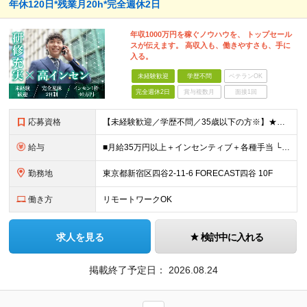
年休120⽇*残業⽉20h*完全週休2⽇
年収1000万円を稼ぐノウハウを、 トップセール
スが伝えます。 ⾼収⼊も、働きやすさも、⼿に
⼊る。
未経験歓迎
学歴不問
ベテランOK
完全週休2日
賞与複数月
面接1回
応募資格
【未経験歓迎／学歴不問／35歳以下の⽅※】★成果に応じた収⼊を得たい⽅ ＜応募条件＞ ◇35歳以下の⽅ （⻑期キャリア形成を図るため※例外事由3号のイ） ◇未経験歓迎 ◇学歴不問 ＼これまでの経験
給与
■⽉給35万円以上＋インセンティブ＋各種⼿当 └インセンティブは1件あたり40万円以上を⽀給 ＼その他、⾼額インセンティブ制度あり︕／ ★TOP賞（年間100万〜、半期50万〜） ★コンテスト達成ボ
勤務地
東京都新宿区四⾕2-11-6 FORECAST四⾕ 10F
働き方
リモートワークOK
求人を見る
検討中に入れる
掲載終了予定日：
2026.08.24