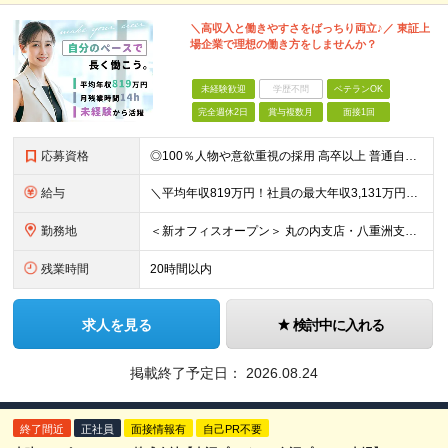
＼高収入と働きやすさをばっちり両立♪／ 東証上
場企業で理想の働き方をしませんか？
未経験歓迎
学歴不問
ベテランOK
完全週休2日
賞与複数月
面接1回
応募資格
◎100％人物や意欲重視の採用 高卒以上 普通自動車第一種運転免許取得者（AT限定可） ★職歴は全く問いません！ 前向きにコツコツと向き合える方であれば結果がついてくるお仕事です。 現職・無職、正社
給与
＼平均年収819万円！社員の最大年収3,131万円／ ＼2人に1人が年収700万円以上／ ＼5人に1人が年収1,000万円以上！／ 固定給だけで、年収524万円も可能！ インセンティブだけでなく固定給
勤務地
＜新オフィスオープン＞ 丸の内支店・八重洲支店 東京都千代田区丸の内1丁目9-1 グラントウキョウノースタワーオフィス40階（東京ヘッドオフィス内） ★東京駅直結の新オフィスで雨にも濡れずに通勤♪
残業時間
20時間以内
求人を見る
検討中に入れる
掲載終了予定日：
2026.08.24
終了間近
正社員
面接情報有
自己PR不要