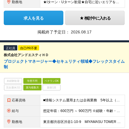
勤務地
★Iターン・Uターン歓迎★自宅に近いエリアを選べます 神奈川/愛知/三重/岐阜/静岡/山梨/大阪/埼玉/千葉/京都/滋賀/島根/兵庫 ■関東 東京都/台東区、世田谷区 神奈川県/横浜市、川崎市、相模
求人を見る
検討中に入れる
掲載終了予定日：
2026.08.17
正社員
自己PR不要
株式会社アンドエスティＨＤ
プロジェクトマネージャー◆セキュリティ領域◆フレックスタイム
制
未経験歓迎
学歴不問
ベテランOK
完全週休2日
賞与複数月
面接1回
応募資格
■情報システム運用または企画業務 5年以上（SOC／CSIRT、または ガバナンス・リスク・コンプライアンス領域だと望ましい） ■情報システムに関するマネジメント業務 （チームリード、プロジェクト
給与
想定年収：600万円 ～ 900万円 ※経験・年齢・前給を考慮の上決定します ※試用期間3ヶ月（給与や諸待遇は変わりません）
勤務地
東京都渋谷区渋谷1-10-9 MIYAMASU TOWER ※変更の範囲：上記を除く当社関連勤務地