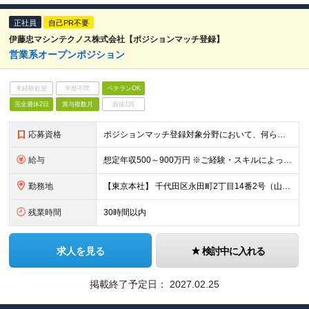
正社員
自己PR不要
伊藤忠マシンテクノス株式会社【ポジションマッチ登録】
営業系オープンポジション
未経験歓迎
学歴不問
ベテランOK
完全週休2日
賞与複数月
面接1回
応募資格
ポジションマッチ登録対象分野において、何らかの知識・経験がある方 【活かせる経験・スキル】 ・TOEIC 550点～700点 ・法人向け提案営業経験
給与
想定年収500～900万円 ※ご経験・スキルによって応相談 ※残業代は、全額支給いたします ※試用期間3ヶ月あり。期間中の待遇に変動なし
勤務地
【東京本社】 千代田区永田町2丁目14番2号（山王グランドビル7F）
残業時間
30時間以内
求人を見る
検討中に入れる
掲載終了予定日：
2027.02.25