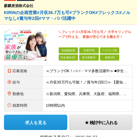
麒麟麦酒株式会社
KIRINの企画営業#月収36.7万も可#ブランクOK#フレックス#ノル
マなし#賞与年2回#ママ・パパ活躍中
＼フレックス×月収36.7万も可／ 大手キリングル
ープで叶える、 家族が安心できる働き方！
未経験歓迎
学歴不問
ベテランOK
完全週休2日
賞与複数月
面接1回
応募資格
≪ブランクOK！パパ・ママ多数活躍中≫ ■学生時代を含め、アルバイトや社員として顧客折衝のご経験がある方 ■学歴不問 ～こんな方を歓迎します～ □安定した職場で長く働きたい方 □しっかり稼いで自分の
給与
≪月収36万円も可能！／賞与年2回◎≫ 【愛知】★月収36.7万円も可能 月給32万7000円～＋賞与年2回＋各種手当 【大阪・兵庫・新潟】★月収34.7万円も可能 月給30万7000円～＋賞与年
勤務地
☆新潟県、愛知県、兵庫県、大阪府、福岡県、大分県 ☆出社は月1回～週1回程度◎直行直帰OK！ ☆マイカー使用または社用車貸与あり アクセスのしやすさやあなたの希望を考慮し、配属先や担当店舗を決定しま
残業時間
10時間以内
求人を見る
検討中に入れる