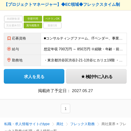
【プロジェクトマネージャー】◆EC領域◆フレックスタイム制
未経験歓迎
学歴不問
ベテランOK
完全週休2日
賞与複数月
面接1回
応募資格
■コンサルティングファーム、ITベンダー、事業会社いずれかの⽴場で、 ECシステムの導⼊・開発を経験していること ■導入したECシステムの運用・保守業務を経験していること ■要件定義、基本設計、詳細
給与
想定年収 700万円 ～ 850万円 ※経験・年齢・前給を考慮の上決定します ※試用期間3ヶ月（給与や諸待遇は変わりません）
勤務地
・東京都渋谷区渋谷2-21-1渋谷ヒカリエ19階 ・東京都渋谷区渋谷1-10-9 MIYAMASU TOWER ※変更の範囲：上記を除く当社関連勤務地
求人を見る
検討中に入れる
掲載終了予定日：
2027.05.27
1
転職・求人情報サイトのtype
商社
フレックス勤務
商社業界 × フレ