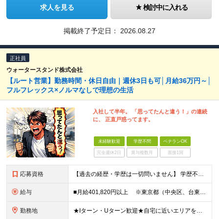
求人を見る
検討中に入れる
掲載終了予定日：
2026.08.27
正社員
ウォータースタンド株式会社
【ルート営業】勤務時間・休日自由｜週休3日も可│月給36万円～│
フルフレックス×ノルマなしで理想の生活
入社して半年。 「思ってたんと違う！」の連続
に、 正直戸惑ってます。
未経験歓迎
学歴不問
ベテランOK
完全週休2日
賞与複数月
面接1回
応募資格
【過去の経歴・学歴は一切問いません】 学歴不問・職種未経験歓迎・業種未経験歓迎 第二新卒・ブランクがある方も歓迎 ・普通自動車運転免許（AT限定可）をお持ちの方 Lお客様先へは社用車で訪問しますが
給与
■月給401,820円以上 ※東京都（中央区、台東区、世田谷区、中野区、豊島区） ■月給386,820円以上 ※東京都（23区以外）、神奈川県、愛知県〈名古屋市〉、大阪府、京都府、兵庫県、滋賀県
勤務地
★Iターン・Uターン歓迎★自宅に近いエリアを選べます 東京/大阪/愛知/神奈川/埼玉/福岡/北海道/山形/茨城/群馬/千葉/山梨/岐阜/静岡/長野/富山/石川/福井/三重/滋賀/京都/兵庫/島根/岡山