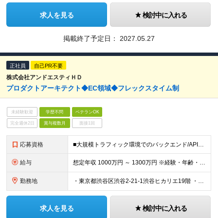
求人を見る
検討中に入れる
掲載終了予定日：
2027.05.27
正社員
自己PR不要
株式会社アンドエスティＨＤ
プロダクトアーキテクト◆EC領域◆フレックスタイム制
未経験歓迎
学歴不問
ベテランOK
完全週休2日
賞与複数月
面接1回
応募資格
■大規模トラフィック環境でのバックエンド/API設計・開発経験 ・Node.js（TypeScript）やGo等を用いた、BFFあるいはマイクロサービスの アーキテクチャ設計と実装経験（目安5年
給与
想定年収 1000万円 ～ 1300万円 ※経験・年齢・前給を考慮の上決定します ※試用期間3ヶ月（給与や諸待遇は変わりません）
勤務地
・東京都渋谷区渋谷2-21-1渋谷ヒカリエ19階 ・東京都渋谷区渋谷1-10-9 MIYAMASU TOWER ※変更の範囲：上記を除く当社関連勤務地
求人を見る
検討中に入れる