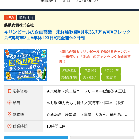
掲載終了予定日：
2026.08.27
NEW
契約社員
麒麟麦酒株式会社
キリンビールの企画営業｜未経験歓迎#月収36.7万も可#フレック
ス#賞与年2回#年休123日#完全週休2日制
＜誰もが知るキリンビールで働けるチャンス＞
「一番搾り」「氷結」のファンをつくる企画営
業！
未経験歓迎
学歴不問
ベテランOK
完全週休2日
賞与複数月
面接1回
応募資格
★未経験・第二新卒・フリーター歓迎◎ ★正社員登用制度あり ※顧客折衝のアルバイトまたは社員経験をお持ちの方（学生時代の経験でもOK） ※学歴不問 ～～こんな方を歓迎します～～ □安定した環境で働き
給与
≪月収36万円も可能！／賞与年2回◎≫ 【愛知】★月収36.7万円も可能 月給32万7000円～＋賞与年2回＋各種手当 【大阪・兵庫・新潟】★月収34.7万円も可能 月給30万7000円～＋賞与年
勤務地
☆新潟県、愛知県、兵庫県、大阪府、福岡県、大分県 ☆出社は月1回～週1回程度◎直行直帰OK！ ☆マイカー使用または社用車貸与あり アクセスのしやすさやあなたの希望を考慮し、配属先や担当店舗を決定しま
残業時間
10時間以内