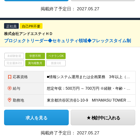
掲載終了予定日：
2027.05.27
正社員
自己PR不要
株式会社アンドエスティＨＤ
プロジェクトリーダー◆セキュリティ領域◆フレックスタイム制
未経験歓迎
学歴不問
ベテランOK
完全週休2日
賞与複数月
面接1回
応募資格
■情報システム運用または企画業務 3年以上（SOC／CSIRT、または ガバナンス・リスク・コンプライアンス領域だと望ましい） ■ネットワーク／エンドポイント／クラウド （AWS・Azure・GC
給与
想定年収：500万円 ～ 700万円 ※経験・年齢・前給を考慮の上決定します ※試用期間3ヶ月（給与や諸待遇は変わりません）
勤務地
東京都渋谷区渋谷1-10-9 MIYAMASU TOWER ※変更の範囲：上記を除く当社関連勤務地
求人を見る
検討中に入れる
掲載終了予定日：
2027.05.27