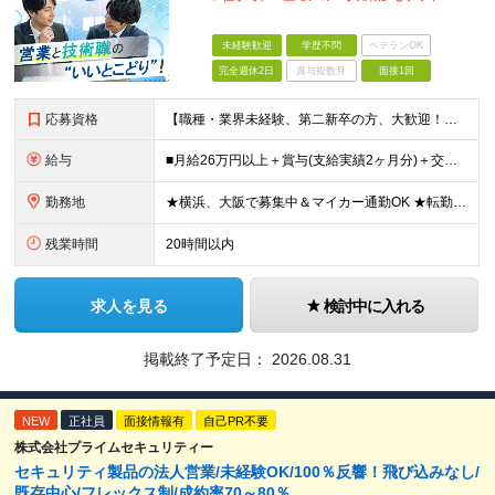
未経験歓迎
学歴不問
ベテランOK
完全週休2日
賞与複数月
面接1回
応募資格
【職種・業界未経験、第二新卒の方、大歓迎！】 ■未経験OK ■学歴不問 ■普通自動車免許をお持ちの方（AT限定可） ≪こんな方にピッタリです！≫ ・未経験から「手に職」をつけて将来の安心を手に入れた
給与
■月給26万円以上＋賞与(支給実績2ヶ月分)＋交通費 ★6月からはチームインセンティブも新たに導入予定！ ※スキル・経験を考慮の上、決定いたします ※上記には見込み残業代2万円以上（24時間分）を含
勤務地
★横浜、大阪で募集中＆マイカー通勤OK ★転勤はありません ★希望の勤務地に配属します 【本社】 神奈川県横浜市戸塚区矢部町65 イェルコローレビル1F 【大阪オフィス】 大阪府大阪市北区池田町2
残業時間
20時間以内
求人を見る
検討中に入れる
掲載終了予定日：
2026.08.31
NEW
正社員
面接情報有
自己PR不要
株式会社プライムセキュリティー
セキュリティ製品の法人営業/未経験OK/100％反響！飛び込みなし/
既存中心/フレックス制/成約率70～80％