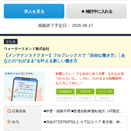
求人を見る
検討中に入れる
掲載終了予定日：
2026.08.17
正社員
ウォータースタンド株式会社
【メンテナンスドクター】フルフレックスで「自由な働き方」│あ
なたの“わがまま”を叶える新しい働き方
転職したい！ でも自分に合う仕事、なかなか見
つからないな… ＼ AIに「わがままな転職条件」
を入力してみた ／
未経験歓迎
学歴不問
ベテランOK
完全週休2日
賞与複数月
面接1回
応募資格
■学歴・経験不問 ■普通自動車運転免許（AT限定可） ■未経験歓迎 ■ブランクOK ー－－－－－－－－－－－－－－－－－ 【私たちのミッション・ビジョンに共感していただける方】 ー－－－－－－－－
給与
■月給37万6760円以上 ※下記エリア 東京都、神奈川県、愛知県（名古屋市）、大阪府、京都府、兵庫県、滋賀県、和歌山県 ■月給35万6760円以上 ※上記エリア以外 ※経験・能力を考慮して決定。