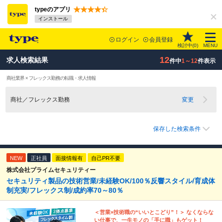
typeのアプリ
インストール
ログイン
会員登録
検討中(
0
)
MENU
12
求人検索結果
件中
1～12
件表示
商社業界 × フレックス勤務の転職・求人情報
商社／フレックス勤務
変更
保存した検索条件
NEW
正社員
面接情報有
自己PR不要
株式会社プライムセキュリティー
セキュリティ製品の技術営業/未経験OK/100％反響スタイル/育成体
制充実/フレックス制/成約率70～80％
＜営業×技術職の“いいとこどり”！＞ なくならな
い仕事で、一生モノの「手に職」もゲット！