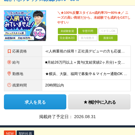
＼★100%反響スタイル×成約率70〜80%★／ ニ
ーズの高い商材だから、未経験でも成約をGETし
やすい♪
未経験歓迎
学歴不問
ベテランOK
完全週休2日
賞与複数月
面接1回
応募資格
≪人柄重視の採用！正社員デビューの方も応援◎≫ ★フリーターの方、転職回数なども一切不問 ■未経験OK ■学歴不問 ■普通自動車免許をお持ちの方（AT限定可） ≪こんな方にピッタリです！≫ ◎未経験
給与
■月給26万円以上＋賞与(支給実績2ヶ月分)＋交通費 ★6月からはチームインセンティブも新たに導入予定！ ※スキル・経験を考慮の上、決定いたします ※上記には見込み残業代2万円以上（24時間分）を含
勤務地
★横浜、大阪、福岡で募集中＆マイカー通勤OK ★転勤はありません ★希望の勤務地に配属します 【本社】 神奈川県横浜市戸塚区矢部町65 イェルコローレビル1F 【大阪オフィス】 大阪府大阪市北区池
残業時間
20時間以内
求人を見る
検討中に入れる
掲載終了予定日：
2026.08.31
NEW
契約社員