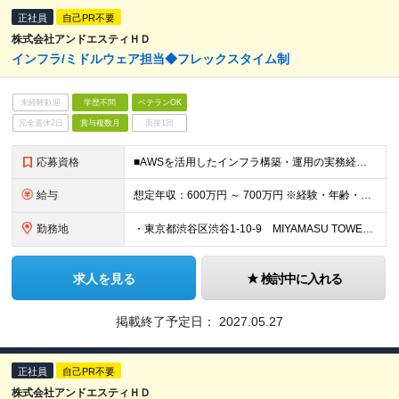
正社員
自己PR不要
株式会社アンドエスティＨＤ
インフラ/ミドルウェア担当◆フレックスタイム制
未経験歓迎
学歴不問
ベテランOK
完全週休2日
賞与複数月
面接1回
応募資格
■AWSを活用したインフラ構築・運用の実務経験（3年以上） ■SIerやパートナーベンダー、オフショアチームなどをコントロールし、 プロジェクトを推進した経験（PM/PL経験） ■以下いずれかのミド
給与
想定年収：600万円 ～ 700万円 ※経験・年齢・前給を考慮の上決定します ※試用期間3ヶ月（給与や諸待遇は変わりません）
勤務地
・東京都渋谷区渋谷1-10-9 MIYAMASU TOWER ※変更の範囲：上記を除く当社関連勤務地
求人を見る
検討中に入れる
掲載終了予定日：
2027.05.27
正社員
自己PR不要
株式会社アンドエスティＨＤ