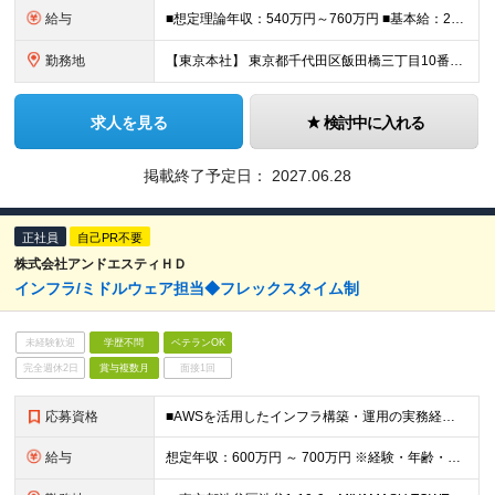
給与
■想定理論年収：540万円～760万円 ■基本給：286,500円～401,500円 ※経験・能力等を考慮の上、決定いたします。 ※想定理論年収：基本給＋時間外手当＋賞与 ※時間外手当：勤務実績に応じ
勤務地
【東京本社】 東京都千代田区飯田橋三丁目10番10号 ガーデンエアタワー ※当面は東京本社での勤務を想定しておりますが、将来的に転勤の可能性があります ※入社時8営業日、東京本社で集合研修がございます
求人を見る
検討中に入れる
掲載終了予定日：
2027.06.28
正社員
自己PR不要
株式会社アンドエスティＨＤ
インフラ/ミドルウェア担当◆フレックスタイム制
未経験歓迎
学歴不問
ベテランOK
完全週休2日
賞与複数月
面接1回
応募資格
■AWSを活用したインフラ構築・運用の実務経験（3年以上） ■SIerやパートナーベンダー、オフショアチームなどをコントロールし、 プロジェクトを推進した経験（PM/PL経験） ■以下いずれかのミド
給与
想定年収：600万円 ～ 700万円 ※経験・年齢・前給を考慮の上決定します ※試用期間3ヶ月（給与や諸待遇は変わりません）