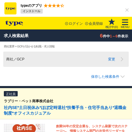
typeのアプリ
インストール
ログイン
会員登録
検討中(
0
)
MENU
6
求人検索結果
件中
1～6
件表示
商社業界 × GCPが活かせる転職・求人情報
商社／GCP
変更
保存した検索条件
正社員
ラブリー・ペット商事株式会社
社内SE*土日祝休み*ほぼ定時退社*扶養手当・住宅手当あり*退職金
制度*オフィスカジュアル
創業56年の安定企業を、システム刷新で次のステ
ージへ。 情報システム部門の次世代リーダーを