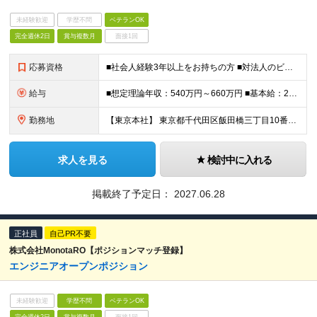
未経験歓迎
学歴不問
ベテランOK
完全週休2日
賞与複数月
面接1回
応募資格
■社会人経験3年以上をお持ちの方 ■対法人のビジネスコミュニケーションスキルを有し、下記いずれの経験もお持ちの方 ・インフラ(サーバーまたはネットワーク)の運用・保守、もしくは検証(テスト)の実務経験
給与
■想定理論年収：540万円～660万円 ■基本給：286,500円～351,500円 ※経験・能力等を考慮の上、決定いたします。 ※想定理論年収：基本給＋時間外手当＋賞与 ※時間外手当：勤務実績に応じ
勤務地
【東京本社】 東京都千代田区飯田橋三丁目10番10号 ガーデンエアタワー ※当面は東京本社での勤務を想定しておりますが、将来的に転勤の可能性があります ※入社時8営業日、東京本社で集合研修がございます
求人を見る
検討中に入れる
掲載終了予定日：
2027.06.28
正社員
自己PR不要
株式会社MonotaRO【ポジションマッチ登録】
エンジニアオープンポジション
未経験歓迎
学歴不問
ベテランOK