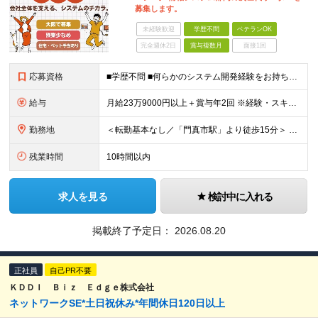
募集します。
未経験歓迎
学歴不問
ベテランOK
完全週休2日
賞与複数月
面接1回
応募資格
■学歴不問 ■何らかのシステム開発経験をお持ちの方 └年数・言語・環境不問 【活かせる経験】 ◎卸売業やメーカーにおける物流システムの企画・導入・運用経験 ◎BIツールの企画・導入・構築経験 ◎デー
給与
月給23万9000円以上＋賞与年2回 ※経験・スキルを最大限考慮のうえ、当社規定により優遇します。 ＼経験・スキルに応じたポジションでお迎えします／ 経験豊富な方には、前職給与やご希望も考慮した
勤務地
＜転勤基本なし／「門真市駅」より徒歩15分＞ ■大阪本社 大阪府門真市松生町6-20 ※場合により転勤の可能性がございます。
残業時間
10時間以内
求人を見る
検討中に入れる
掲載終了予定日：
2026.08.20
正社員
自己PR不要
ＫＤＤＩ Ｂｉｚ Ｅｄｇｅ株式会社
ネットワークSE*土日祝休み*年間休日120日以上