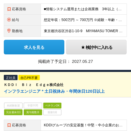
応募資格
■情報システム運用または企画業務 3年以上（SOC／CSIRT、または ガバナンス・リスク・コンプライアンス領域だと望ましい） ■ネットワーク／エンドポイント／クラウド （AWS・Azure・GC
給与
想定年収：500万円 ～ 700万円 ※経験・年齢・前給を考慮の上決定します ※試用期間3ヶ月（給与や諸待遇は変わりません）
勤務地
東京都渋谷区渋谷1-10-9 MIYAMASU TOWER ※変更の範囲：上記を除く当社関連勤務地
求人を見る
検討中に入れる
掲載終了予定日：
2027.05.27
正社員
自己PR不要
ＫＤＤＩ Ｂｉｚ Ｅｄｇｅ株式会社
インフラエンジニア * 土日祝休み・年間休日120日以上
未経験歓迎
学歴不問
ベテランOK
完全週休2日
賞与複数月
面接1回
応募資格
KDDIグループの安定基盤！中堅・中小企業のお客さまに対し、ITインフラ環境の提案から構築までワンストップで担当していただきます。 --------------- ■必須要件 社会人経験3年以上で