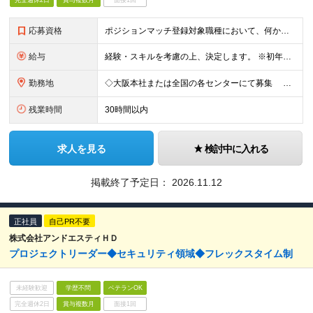
完全週休2日
賞与複数月
面接1回
応募資格
ポジションマッチ登録対象職種において、何かしらの知識・経験を有する方 【活かせる経験・スキル】 ポジションマッチ登録対象職種に関連する知識・経験 ※該当ポジションが数多く存在する為、様々な経験が活か
給与
経験・スキルを考慮の上、決定します。 ※初年度想定年収：年収400万円～1200万円 ※残業代は別途支給いたします。詳細は面接にてご説明いたします。 ※試用期間3ヵ月あり。 試用期間中の待遇変更や雇
勤務地
◇大阪本社または全国の各センターにて募集 転勤は当面の間ありません。 【本社】 大阪府大阪市北区梅田3-2-2 JPタワー大阪 22F 【東京オフィス】 東京都港区赤坂2丁目17番22号 赤坂ト
残業時間
30時間以内
求人を見る
検討中に入れる
掲載終了予定日：
2026.11.12
正社員
自己PR不要
株式会社アンドエスティＨＤ
プロジェクトリーダー◆セキュリティ領域◆フレックスタイム制
未経験歓迎
学歴不問
ベテランOK
完全週休2日
賞与複数月
面接1回