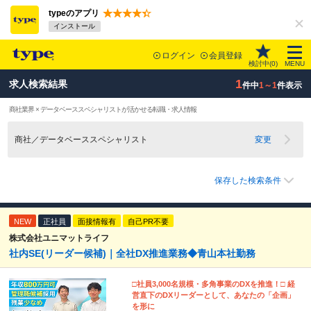
typeのアプリ
インストール
ログイン
会員登録
検討中(
0
)
MENU
1
求人検索結果
件中
1～1
件表示
商社業界 × データベーススペシャリストが活かせる転職・求人情報
商社／データベーススペシャリスト
変更
保存した検索条件
NEW
正社員
面接情報有
自己PR不要
株式会社ユニマットライフ
社内SE(リーダー候補)｜全社DX推進業務◆青山本社勤務
□社員3,000名規模・多角事業のDXを推進！□ 経
営直下のDXリーダーとして、あなたの「企画」
を形に