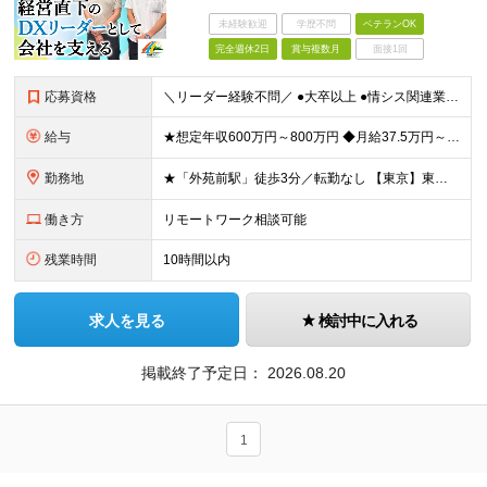
未経験歓迎
学歴不問
ベテランOK
完全週休2日
賞与複数月
面接1回
応募資格
＼リーダー経験不問／ ●大卒以上 ●情シス関連業務の実務経験(2～3年を想定) ～こんな方に最適なポジションです～ ・大きな裁量、スケール感で企画を動かしたい方 ・アイデアや経験を活かして構想から関
給与
★想定年収600万円～800万円 ◆月給37.5万円～50万円＋賞与年2回 ※経験・年齢・能力などを考慮の上、決定します。 ※残業代は管理職採用のためなし ※試用期間3ヶ月(期間中の待遇等に差異なし
勤務地
★「外苑前駅」徒歩3分／転勤なし 【東京】東京都港区南青山2-12-14 ユニマット青山ビル ※(変更の範囲)上記を除く当社関連勤務地
働き方
リモートワーク相談可能
残業時間
10時間以内
求人を見る
検討中に入れる
掲載終了予定日：
2026.08.20
1