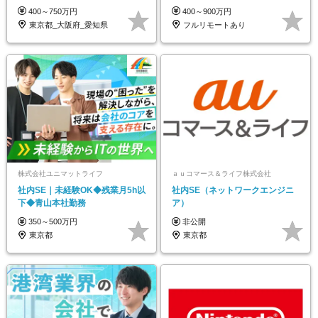
92%
賞与4か月分
400～750万円
400～900万円
東京都_大阪府_愛知県
フルリモートあり
株式会社ユニマットライフ
ａｕコマース＆ライフ株式会社
社内SE｜未経験OK◆残業月5h以
社内SE（ネットワークエンジニ
下◆青山本社勤務
ア）
350～500万円
非公開
東京都
東京都