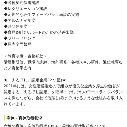
◆各種契約保養施設
◆レクリエーション施設
◆定期的な評価フィードバック面談の実施
◆アルムナイ制度
◆時間休制度
◆育児&介護サポートのための時差出勤
◆フリードリンク
◆屋内全面禁煙
＜教育制度・資格補助＞
階層別研修、職場内訓練、海外研修、各種スキル研修、通信教育な
ど／資格手当有
★「えるぼし」認定企業(２つ星)★
2021年には、女性活躍推進の取組みが優良な企業を厚生労働省が
認定する「えるぼし認定」を取得！それぞれのワークライフバラン
スを保ちながら、会社で活躍し続けていけるような仕組みを取り入
れています。
産休・育休取得状況
女性の育休・産休取得率100％／男性の育休取得率27.4％