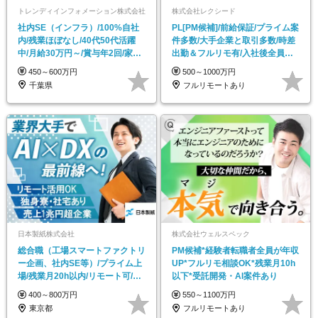
トレンディインフォメーション株式会社
株式会社レクシード
社内SE（インフラ）/100%自社
PL[PM候補]/前給保証/プライム案
内/残業ほぼなし/40代50代活躍
件多数/大手企業と取引多数/時差
中/月給30万円～/賞与年2回/家賃
出勤＆フルリモ有/入社後全員月
補助有
給UP
450～600万円
500～1000万円
千葉県
フルリモートあり
日本製紙株式会社
株式会社ウェルスペック
総合職（工場スマートファクトリ
PM候補*経験者転職者全員が年収
ー企画、社内SE等）/プライム上
UP*フルリモ相談OK*残業月10h
場/残業月20h以内/リモート可/独
以下*受託開発・AI案件あり
身寮・社宅有
400～800万円
550～1100万円
東京都
フルリモートあり