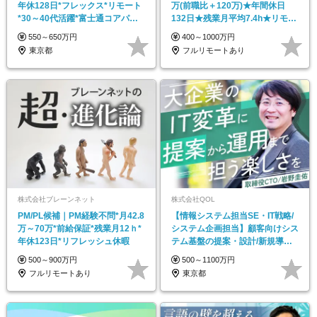
年休128日*フレックス*リモート
万(前職比＋120万)★年間休日
*30～40代活躍*富士通コアパー
132日★残業月平均7.4h★リモあ
トナー
り
550～650万円
400～1000万円
東京都
フルリモートあり
株式会社ブレーンネット
株式会社QOL
PM/PL候補｜PM経験不問*月42.8
【情報システム担当SE・IT戦略/
万～70万*前給保証*残業月12ｈ*
システム企画担当】顧客向けシス
年休123日*リフレッシュ休暇
テム基盤の提案・設計/新規導
入・再構築・運用
500～900万円
500～1100万円
フルリモートあり
東京都