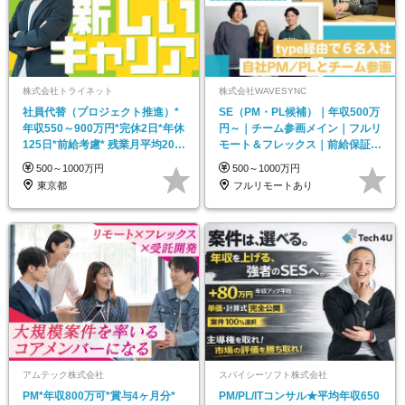
株式会社トライネット
株式会社WAVESYNC
社員代替（プロジェクト推進）*
SE（PM・PL候補）｜年収500万
年収550～900万円*完休2日*年休
円～｜チーム参画メイン｜フルリ
125日*前給考慮* 残業月平均20h
モート＆フレックス｜前給保証｜
以内
残業少なめ
500～1000万円
500～1000万円
東京都
フルリモートあり
アムテック株式会社
スパイシーソフト株式会社
PM*年収800万可*賞与4ヶ月分*
PM/PL/ITコンサル★平均年収650