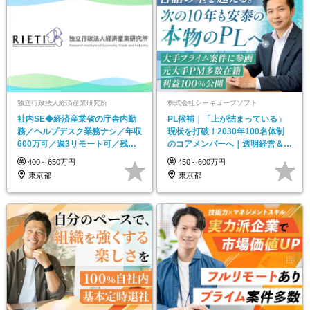
独立行政法人経済産業研究所
株式会社シーキューブソフト
社内SE◆経済産業省の庁舎内勤
PL候補｜「上が詰まっている」
務／ヘルプデスク業務ナシ／年収
現状を打破！2030年100名体制
600万可／週3リモート可／残業
のコアメンバーへ｜透明経営＆ホ
月1～2h程
ワイトな環境
400～650万円
450～600万円
東京都
東京都