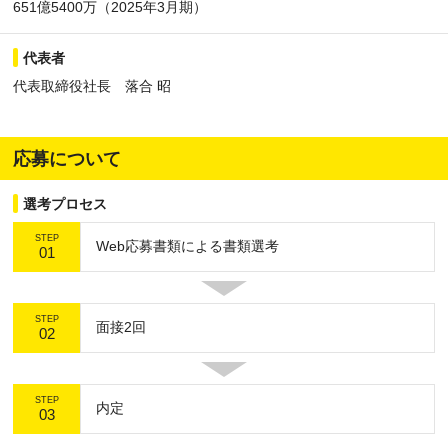
651億5400万（2025年3月期）
代表者
代表取締役社長 落合 昭
応募について
選考プロセス
STEP
Web応募書類による書類選考
01
STEP
面接2回
02
STEP
内定
03