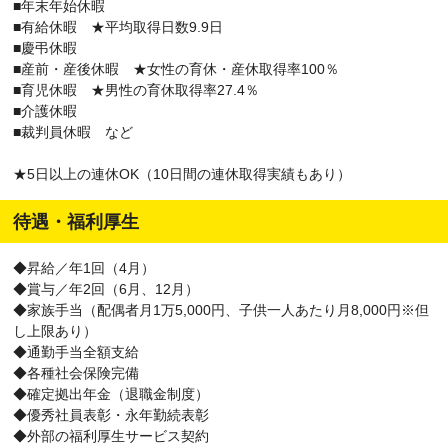
■年末年始休暇
■有給休暇 ★平均取得日数9.9日
■慶弔休暇
■産前・産後休暇 ★女性の育休・産休取得率100％
■育児休暇 ★男性の育休取得率27.4％
■介護休暇
■裁判員休暇 など
★5日以上の連休OK（10日間の連休取得実績もあり）
待遇・福利厚生
◆昇給／年1回（4月）
◆賞与／年2回（6月、12月）
◆家族手当（配偶者月1万5,000円、子供一人あたり月8,000円※但
し上限あり）
◆通勤手当全額支給
◆各種社会保険完備
◆確定拠出年金（退職金制度）
◆優秀社員表彰・永年勤続表彰
◆外部の福利厚生サービス契約