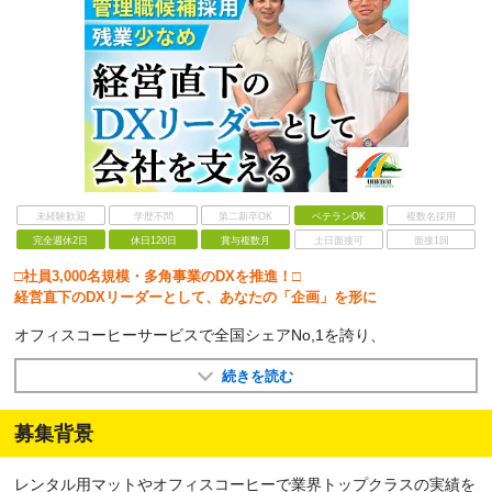
未経験歓迎
学歴不問
第二新卒OK
ベテランOK
複数名採用
完全週休2日
休日120日
賞与複数月
土日面接可
面接1回
□社員3,000名規模・多角事業のDXを推進！□
経営直下のDXリーダーとして、あなたの「企画」を形に
オフィスコーヒーサービスで全国シェアNo,1を誇り、
続きを読む
募集背景
レンタル用マットやオフィスコーヒーで業界トップクラスの実績を