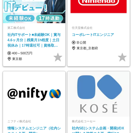
第工株式会社
任天堂株式会社
社内ITサポート■未経験OK｜賞与
コーポレートITエンジニア
4.6ヶ月分｜残業月1h程度｜土日
非公開
祝休み｜17時退社可｜資格取得
東京都_京都府
支援あり
400～500万円
東京都
ニフティ株式会社
株式会社コーセー
情報システムエンジニア（社内シ
社内SE(システム企画・開発)/DX