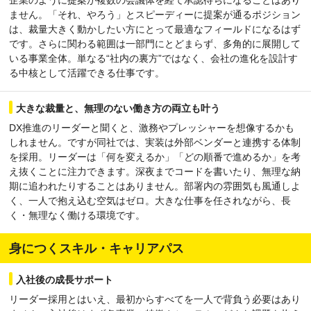
ません。「それ、やろう」とスピーディーに提案が通るポジション
は、裁量大きく動かしたい方にとって最適なフィールドになるはず
です。さらに関わる範囲は一部門にとどまらず、多角的に展開して
いる事業全体。単なる“社内の裏方”ではなく、会社の進化を設計す
る中核として活躍できる仕事です。
大きな裁量と、無理のない働き方の両立も叶う
DX推進のリーダーと聞くと、激務やプレッシャーを想像するかも
しれません。ですが同社では、実装は外部ベンダーと連携する体制
を採用。リーダーは「何を変えるか」「どの順番で進めるか」を考
え抜くことに注力できます。深夜までコードを書いたり、無理な納
期に追われたりすることはありません。部署内の雰囲気も風通しよ
く、一人で抱え込む空気はゼロ。大きな仕事を任されながら、長
く・無理なく働ける環境です。
身につくスキル・キャリアパス
入社後の成長サポート
リーダー採用とはいえ、最初からすべてを一人で背負う必要はあり