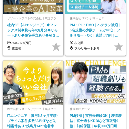
リゾートトラスト株式会社【東証プライム上場】
株式会社ジエンジサービス
社内SE【AIエンジニア】◆フレ
PM・PL・PMO｜ベテラン歓迎｜
ックス制◆賞与年4カ月分◆リモ
5名規模の少数チームが中心｜フ
ートあり◆住宅手当あり◆AI専門
ルリモートOK｜直請け7割｜年
部署
収600万円〜
350～650万円
非公開
東京都
フルリモートあり
株式会社システムリサーチ【東証プライム・名証プレミア市場上場】
株式会社クラフト
ITエンジニア｜賞与6.3ヶ月実績*
PM候補｜実務未経験OK｜増収増
プライム案件多数*AI/IoTなど先
益｜富士通やKDDIなど直取引9
端案件あり*残業月14h*定着率
割｜前給保証｜年収900万円可｜