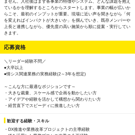
ません。入社後はまず各事業の特徴やシステム、どんな課題を抱え
ているかを理解するところからスタートします。事業の幅が広いか
らこそ、最初のインプットが重要。現場に近い声を聞きながら「何
を変えればインパクトが大きいか」を掴んでいき、既存メンバーや
上長と連携しながら、優先度の高い施策から順に提案・実行してい
きます。
応募資格
＼リーダー経験不問／
●大卒以上
●情シス関連業務の実務経験(2～3年を想定)
～こんな方に最適なポジションです～
・大きな裁量、スケール感で企画を動かしたい方
・アイデアや経験を活かして構想から関わりたい方
・経営直下でスピーディに推進したい方
歓迎する経験・スキル
・DX推進や業務改革プロジェクトの主導経験