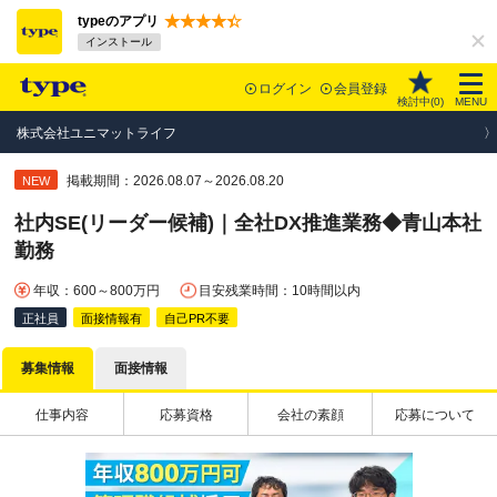
typeのアプリ
インストール
ログイン
会員登録
検討中(
0
)
MENU
株式会社ユニマットライフ
掲載期間：2026.08.07～2026.08.20
NEW
社内SE(リーダー候補)｜全社DX推進業務◆青山本社
勤務
年収：600～800万円
目安残業時間：10時間以内
正社員
面接情報有
自己PR不要
募集情報
面接情報
仕事内容
応募資格
会社の素顔
応募について