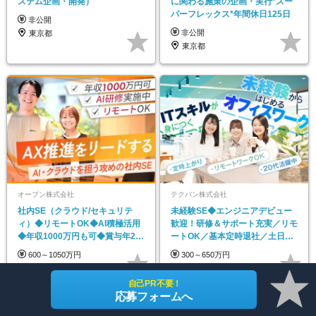
ステム企画・開発）
に関わる施策の企画・実行*スー
パーフレックス*年間休日125日
非公開
非公開
東京都
東京都
オープン株式会社
テクバン株式会社
社内SE（クラウド/セキュリテ
未経験SE◆エンジニアデビュー
ィ）◆リモートOK◆AI積極活用
歓迎！研修＆サポート充実／リモ
◆年収1000万円も可◆賞与年2回
ートOK／基本定時退社／土日祝
◆住宅手当あり
休み／賞与年2回
600～1050万円
300～650万円
東京都
東京都_神奈川県_埼玉県_千葉県
自己PR不要！
応募フォームへ