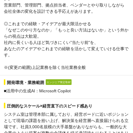
営業部門、管理部門、拠点担当者、ベンダーとやり取りしながら
会社全体の変化を設計できる手応えがあります。
◎これまでの経験・アイデアが最大限活かせる
「なぜこのやり方なのか」「もっと良い方法はないか」という外か
らの視点は大歓迎。
社内に長くいる人ほど気づきにくい"当たり前"を、
あなたのアイデアやこれまでの経験を活かして変えていける仕事で
す。
※(変更の範囲)上記業務を除く当社業務全般
開発環境・業務範囲
エンジニア限定取材
■活用中の生成AI：Microsoft Copilot
圧倒的なスケール×経営直下のスピード感あり
システム室は管理本部に属しており、経営ボードに近いポジション
として現場の課題を拾い上げ、解決策を経営層へ直接届けられる立
場です。社員3,000名規模の大手基盤がありながらも、一般的な大
企業のように提案が複数の会議体を経て承認待ちになることはあり