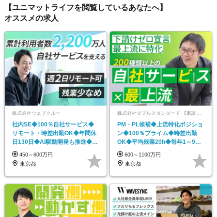
【ユニマットライフを閲覧しているあなたへ】
オススメの求人
株式会社ウェブクルー
株式会社ダブルスタンダード 【東証プライム上場】
社内SE◆100％自社サービス◆
PM・PL候補◆上流特化ポジショ
リモート・時差出勤OK◆年間休
ン◆100％プライム◆時差出勤
日130日◆AI駆動開発も推進◆服
OK◆平均残業20h◆毎年1～9万
装自由
円月給UP！
450～600万円
600～1100万円
東京都
東京都