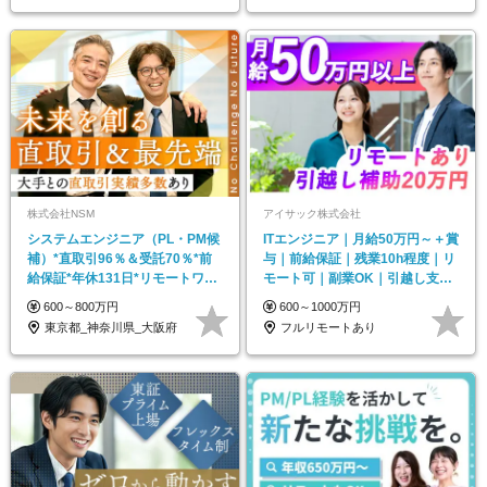
株式会社NSM
アイサック株式会社
システムエンジニア（PL・PM候
ITエンジニア｜月給50万円～＋賞
補）*直取引96％＆受託70％*前
与｜前給保証｜残業10h程度｜リ
給保証*年休131日*リモートワー
モート可｜副業OK｜引越し支援
クあり
最大20万円
600～800万円
600～1000万円
東京都_神奈川県_大阪府
フルリモートあり