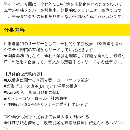
誇る当社。今回は、全社的なDX推進を本格化させるためのシステ
ム室の中核メンバーを募集中。短期的なプロジェクト単位ではな
く、中長期で会社の変化を見据えながら関われるポジションです。
仕事内容
IT推進部門のリーダーとして、全社的な業務改善・DX推進を情報
システム部門の立場からリードしていただきます。
★開発業務ではなく、全社の業務を理解して課題を発見し、最適な
IT・AI活用を企画して、導入から定着までをリードする仕事です。
【具体的な業務内容】
■DX推進に関する企画立案、ロードマップ策定
■業務プロセス改革(BPR)とIT活用の推進
■SaaS導入、業務自動化の統括
■ベンダーコントロール、社内調整
※開発は100％外部ベンダーに委託しています
◎企画から実行・定着まで裁量大きく関われる
全社IT領域を俯瞰し、改善提案を直接経営層に伝えられるポジショ
ン。