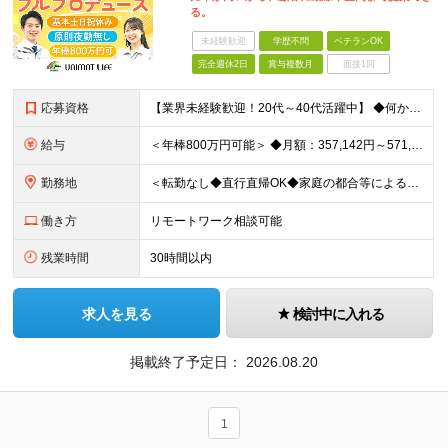
る。
未経験歓迎
学歴不問
ベテランOK
完全週休2日
賞与複数月
面接1回
応募資格
【業界未経験歓迎！20代～40代活躍中】 ◆何かしらの施工管理経験をお持ちの方（施工の規模や年数は不問） ※工務店での経験も大歓迎です！ ※学歴不問 ～このような方にオススメです～ ・ゼロベースで空
給与
＜年棒800万円可能＞ ◆月額：357,142円～571,428円（14分割）（一律手当を含む） ◆年俸制：500万円～800万円 ※年俸額の1/14を毎月支給（残りの2/14は6・12月に賞与支給
勤務地
＜転勤なし◆直行直帰OK◆家庭の都合等によるリモートワークも相談可＞ 【勤務先】 ※下記いずれかの配属となります ※希望する勤務地への配属いたします ■本社 東京都港区南青山2-12-14 ユニマ
働き方
リモートワーク相談可能
残業時間
30時間以内
求人を見る
検討中に入れる
掲載終了予定日：
2026.08.20
1