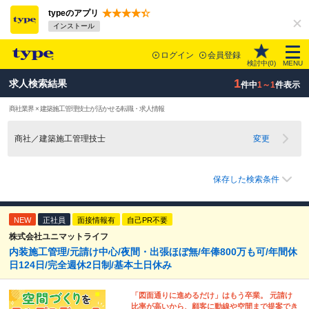
typeのアプリ
インストール
ログイン
会員登録
検討中(
0
)
MENU
1
求人検索結果
件中
1～1
件表示
商社業界 × 建築施工管理技士が活かせる転職・求人情報
商社／建築施工管理技士
変更
保存した検索条件
NEW
正社員
面接情報有
自己PR不要
株式会社ユニマットライフ
内装施工管理/元請け中心/夜間・出張ほぼ無/年俸800万も可/年間休
日124日/完全週休2日制/基本土日休み
「図面通りに進めるだけ」はもう卒業。 元請け
比率が高いから、顧客に動線や空間まで提案でき