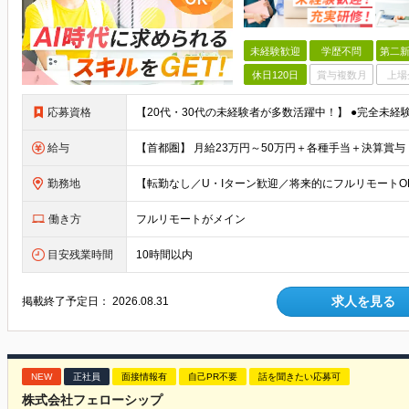
未経験歓迎
学歴不問
第二新
休日120日
賞与複数月
上場
応募資格
給与
勤務地
働き方
フルリモートがメイン
目安残業時間
10時間以内
求人を見る
掲載終了予定日：
2026.08.31
NEW
正社員
面接情報有
自己PR不要
話を聞きたい応募可
株式会社フェローシップ