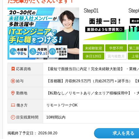
た先輩がたくさんいます！
未経験歓迎
学歴不問
第二新
休日120日
賞与複数月
上場
応募資格
給与
勤務地
働き方
リモートワークOK
目安残業時間
10時間以内
求人を見る
掲載終了予定日：
2026.08.20