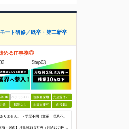
のリモート研修／既卒・第二新卒
始めるIT事務◎
卒OK
ベテランOK
複数名採用
完全週休2日
企業
転勤なし
土日面接可
面接1回
【IT業界未経験歓迎！】 特別なIT資格や専門知識は必要ありません。 ・学歴不問（文系・理系不問） ・第二新卒、既卒の方も歓迎 ・20代を中心に幅広い年代が活躍中 ・基本的なPC操作ができる方 ・タ
【首都圏】月収例29.5万円（月給26万円＋諸手当） 【東海・関西】月収例28.5万円（月給25万円＋諸手当） 【九州】月収例26万円（月給23万円＋諸手当） ※経験・スキル・前職給与を踏まえ、総合