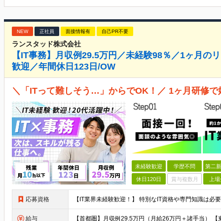
NEW
正社員
面接情報有
自己PR不要
ランスタッド株式会社
【IT事務】月収例29.5万円／未経験98％／1ヶ月
歓迎／年間休日123日/OW
＼「ITって難しそう…」からでOK！／ 1ヶ月研修で
未経験歓迎
学歴不問
第二新
休日120日
賞与複数月
上場
応募資格
給与