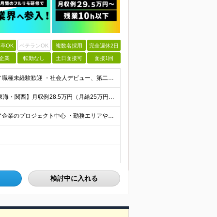
卒OK
ベテランOK
複数名採用
完全週休2日
企業
転勤なし
土日面接可
面接1回
【最短で面接当日に内定！完全未経験大歓迎】 ・業種／職種未経験歓迎 ・社会人デビュー、第二新卒、既卒者大歓迎 ・学歴不問（文系、理系不問） ・20代～30代、男女問わず活躍中 ・服装、髪色自由 ・明確
【首都圏】月収例29.5万円（月給26万円＋諸手当） 【東海・関西】月収例28.5万円（月給25万円＋諸手当） 【九州】月収例26万円（月給23万円＋諸手当） ※経験・スキル・前職給与を踏まえ、総合
【転勤なし／リモートあり／全エリア積極採用】 ・大手企業のプロジェクト中心 ・勤務エリアや配属先は希望を考慮 ・研修はリモートメインで実施 ・UIターン歓迎 ＜主なエリア＞ ■首都圏…東京・神奈川・
検討中に入れる