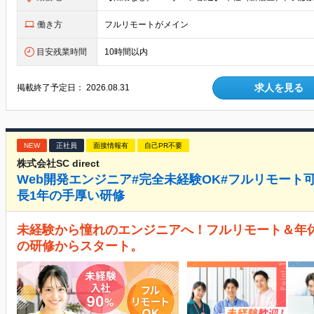
働き方
フルリモートがメイン
目安残業時間
10時間以内
求人を見る
掲載終了予定日：
2026.08.31
NEW
正社員
面接情報有
自己PR不要
株式会社SC direct
Web開発エンジニア#完全未経験OK#フルリモート可#
長1年の手厚い研修
未経験から憧れのエンジニアへ！フルリモート＆年休1
の研修からスタート。