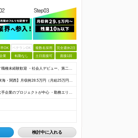
卒OK
ベテランOK
複数名採用
完全週休2日
企業
転勤なし
土日面接可
面接1回
【最短で面接当日に内定！完全未経験大歓迎】 ・業種／職種未経験歓迎 ・社会人デビュー、第二新卒、既卒者大歓迎 ・学歴不問（文系、理系不問） ・20代～30代、男女問わず活躍中 ・服装、髪色自由 ・明確
【首都圏】月収例29.5万円（月給26万円＋諸手当） 【東海・関西】月収例28.5万円（月給25万円＋諸手当） 【九州】月収例26万円（月給23万円＋諸手当） ※経験・スキル・前職給与を踏まえ、総合
【転勤なし／リモートあり／全エリア積極採用中】 ・大手企業のプロジェクトが中心 ・勤務エリアは希望を考慮し決定 ・研修はリモートメインで実施します ・U&Iターンの方も大歓迎◎ ＜主なエリア＞ ■首
検討中に入れる