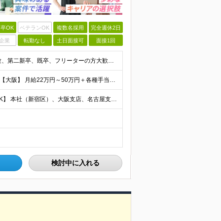
卒OK
ベテランOK
複数名採用
完全週休2日
企業
転勤なし
土日面接可
面接1回
【20代・30代の未経験者が多数活躍中！】 ●完全未経験、第二新卒、既卒、フリーターの方大歓迎！ ●学歴・職歴・転職回数・ブランク一切不問 ※34歳までの方（若年層の長期キャリア形成を図るため） ★
【首都圏】 月給23万円～50万円＋各種手当＋決算賞与 【大阪】 月給22万円～50万円＋各種手当＋決算賞与 【愛知】 月給21.5万円～50万円＋各種手当＋決算賞与 【福岡・宮城】 月給20万
【転勤なし／U・Iターン歓迎／将来的にフルリモートOK】 本社（新宿区）、大阪支店、名古屋支店または東京都・神奈川県・千葉県・埼玉県・愛知県・大阪府・福岡県をはじめ、全国のプロジェクト先 ※ご希望を
検討中に入れる