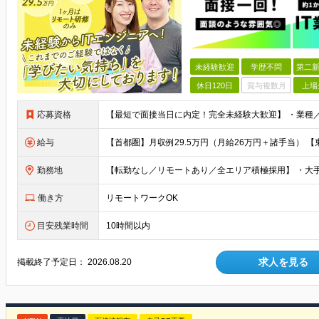
未経験歓迎
学歴不問
第二新
休日120日
賞与複数月
上場
応募資格
給与
勤務地
働き方
リモートワークOK
目安残業時間
10時間以内
求人を見る
掲載終了予定日：
2026.08.20