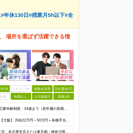
年休130日#残業月5h以下#全
、 場所を選ばず活躍できる憧
卒OK
ベテランOK
複数名採用
完全週休2日
企業
転勤なし
土日面接可
面接1回
【完全未経験からIT業界に挑戦したい方、大歓迎！】 ●応募年齢制限：34歳まで（若年層の長期キャリア形成を図るため） ★学歴不問・転職回数不問 ★第二新卒・社会人デビューOK 【こんな方を求めていま
【首都圏】 月給23万円～50万円＋各種手当＋決算賞与 【大阪】 月給22万円～50万円＋各種手当＋決算賞与 【愛知】 月給21.5万円～50万円＋各種手当＋決算賞与 【福岡・宮城】 月給20万
【転勤なし／U・Iターン歓迎】 本社（新宿区）、大阪支店、名古屋支店または東京都・神奈川県・千葉県・埼玉県・愛知県・大阪府・福岡県をはじめ、全国のプロジェクト先 ※ご希望を最大限考慮して配属先を決定