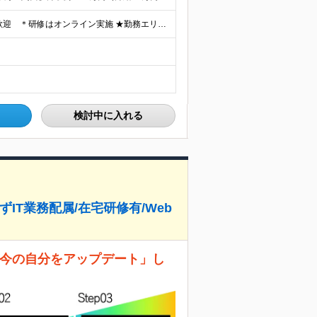
《転勤なし・全エリア積極採用中！》 ＊U・Iターンも歓迎 ＊研修はオンライン実施 ★勤務エリアは下記よりお選びいただけます★ 【首都圏】東京・神奈川・千葉・埼玉 【東海】愛知 【関西】大阪、京都、兵庫
検討中に入れる
ずIT業務配属/在宅研修有/Web
 「今の自分をアップデート」し