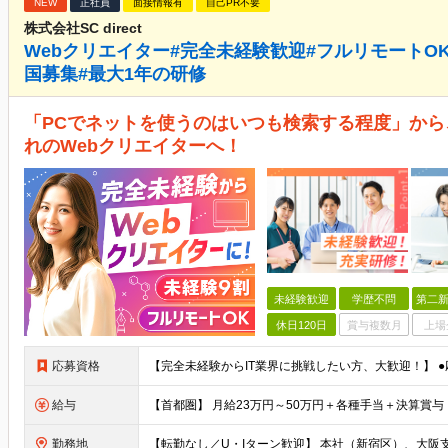
NEW
正社員
面接情報有
自己PR不要
株式会社SC direct
Webクリエイター#完全未経験歓迎#フルリモートOK#
国募集#最大1年の研修
「PCでネットを使うのはいつも検索する程度」から
れのWebクリエイターへ！
未経験歓迎
学歴不問
第二新
休日120日
賞与複数月
上場
応募資格
給与
勤務地