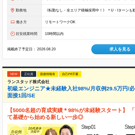
勤務地
働き方
リモートワークOK
目安残業時間
10時間以内
求人を見る
掲載終了予定日：
2026.08.20
NEW
正社員
面接情報有
自己PR不要
ランスタッド株式会社
初級エンジニア★未経験入社98%/月収例29.5万円/必
面接1回/SE
【5000名超の育成実績＊98%が未経験スタート】
て基礎から始める新しい一歩◎