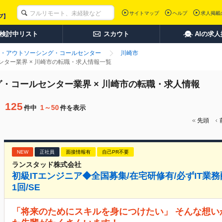
サイトマップ
ヘルプ
求人掲載
検討中リスト
スカウト
AIの求
・アウトソーシング・コールセンター
川崎市
ター業界 × 川崎市の転職・求人情報一覧
・コールセンター業界 × 川崎市の転職・求人情報
125
1～50
件中
件を表示
先頭
NEW
正社員
面接情報有
自己PR不要
ランスタッド株式会社
初級ITエンジニア◆全国募集/在宅研修有/必ずIT業務配
1回/SE
「将来のためにスキルを身につけたい」 そんな想い