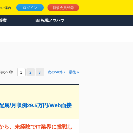
ログイン
新規会員登録
のご案内
人提案
転職ノウハウ
前の50件
次の
50
件
最後
1
2
3
属/月収例29.5万円/Web面接
から、未経験でIT業界に挑戦し